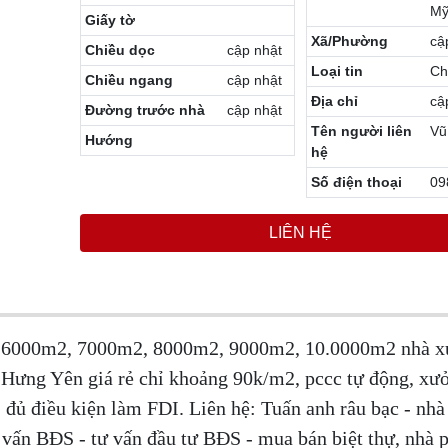
M
Giấy tờ
Xã/Phường
cậ
Chiều dọc
cập nhật
Loại tin
Ch
Chiều ngang
cập nhật
Địa chỉ
cậ
Đường trước nhà
cập nhật
Tên người liên
Vũ
Hướng
hệ
Số điện thoại
09
LIÊN HỆ
 6000m2, 7000m2, 8000m2, 9000m2, 10.0000m2 nhà x
Hưng Yên giá rẻ chỉ khoảng 90k/m2, pccc tự động, xư
, đủ điều kiện làm FDI. Liên hệ: Tuấn anh râu bạc - nh
ư vấn BĐS - tư vấn đầu tư BĐS - mua bán biệt thự, nhà 