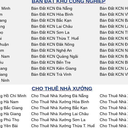
BÁN ĐẤT KHU CÔNG NGHIỆP
 Minh
Bán Đất KCN Đà Nẵng
Bán Đất KCN H
am
Bán Đất KCN Hòa Bình
Bán Đất KCN V
iang
Bán Đất KCN Bắc Kạn
Bán Đất KCN B
ang
Bán Đất KCN Lai Châu
Bán Đất KCN L
họ
Bán Đất KCN Sơn La
Bán Đất KCN T
i
Bán Đất KCN Thừa T. Huế
Bán Đất KCN K
Thuận
Bán Đất KCN Đăk Nông
Bán Đất KCN Đ
um
Bán Đất KCN Nghệ An
Bán Đất KCN N
g Nam
Bán Đất KCN Quảng Ngãi
Bán Đất KCN Bà
êu
Bán Đất KCN Bến Tre
Bán Đất KCN B
iang
Bán Đất KCN Kiên Giang
Bán Đất KCN L
iang
Bán Đất KCN Trà Vinh
Bán Đất KCN V
 Ninh
CHO THUÊ NHÀ XƯỞNG
g Hồ Chí Minh
Cho Thuê Nhà Xưởng Đà Nẵng
Cho Thuê Nhà 
ng Hà Nam
Cho Thuê Nhà Xưởng Hòa Bình
Cho Thuê Nhà 
g Bắc Giang
Cho Thuê Nhà Xưởng Bắc Kạn
Cho Thuê Nhà 
g Hà Giang
Cho Thuê Nhà Xưởng Lai Châu
Cho Thuê Nhà
g Phú Thọ
Cho Thuê Nhà Xưởng Sơn La
Cho Thuê Nhà 
g Yên Bái
Cho Thuê Nhà Xưởng Thừa T. Huế
Cho Thuê Nhà