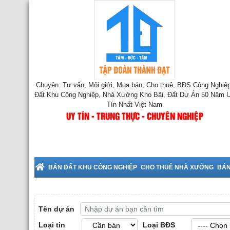
Chuyên: Tư vấn, Môi giới, Mua bán, Cho thuê, BĐS Công Nghiệp
Đất Khu Công Nghiệp, Nhà Xưởng Kho Bãi, Đất Dự Án 50 Năm 
Tín Nhất Việt Nam
UY TÍN - TRUNG THỰC - CHUYÊN NGHIỆP
Cho Thuê Nhà Xưởng tại Bắc Ninh
BÁN ĐẤT KHU CÔNG NGHIỆP
CHO THUÊ NHÀ XƯỞNG
BÁN
Tên dự án
Loại tin
Loại BĐS