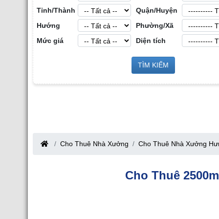
Tỉnh/Thành
Quận/Huyện
Hướng
Phường/Xã
Mức giá
Diện tích
Môi Giới Bất Động Sản Công
TÌM KIẾM
Cho Thuê Nhà Xưởng tại Hưng Yên
p tại Tỉnh Bắc Giang
Giang
Cho Thuê Nhà Xưởng
Cho Thuê Nhà Xưởng Hư
Cho Thuê 2500m