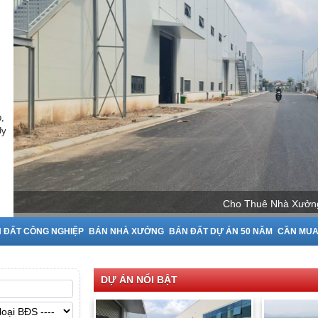
,
Uy
 ĐẤT CÔNG NGHIỆP
BÁN NHÀ XƯỞNG
BÁN ĐẤT DỰ ÁN 50 NĂM
CẦN MU
DỰ ÁN NỔI BẬT