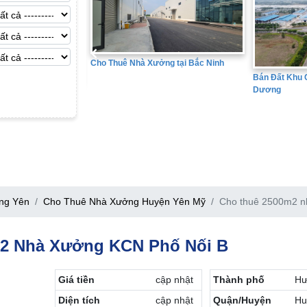
Cho Thuê Nhà Xưởng tại Bắc Ninh
Bán Đất Khu Công Nghiệp tại Hải
Dương
ng Yên
Cho Thuê Nhà Xưởng Huyện Yên Mỹ
Cho thuê 2500m2 n
2 Nhà Xưởng KCN Phố Nối B
Giá tiền
cập nhật
Thành phố
Hư
Diện tích
cập nhật
Quận/Huyện
Hu