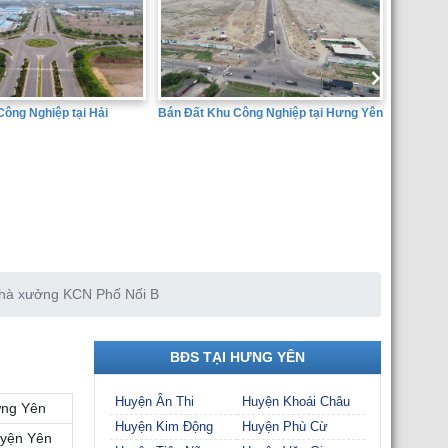
Bán Đất Khu Công Nghiệp tại Hưng Yên
SÀN GIAO DỊCH BẤT ĐỘNG SẢN
THÀNH ĐẠT
hà xưởng KCN Phố Nối B
BĐS TẠI HƯNG YÊN
Huyện Ân Thi
Huyện Khoái Châu
ng Yên
Huyện Kim Động
Huyện Phù Cừ
yện Yên