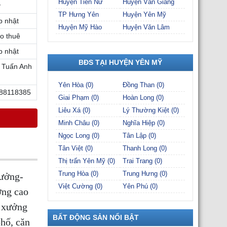
Huyện Tiên Nữ
Huyện Văn Giang
ỹ
TP Hưng Yên
Huyện Yên Mỹ
p nhật
Huyện Mỹ Hào
Huyện Văn Lâm
o thuê
p nhật
BĐS TẠI HUYỆN YÊN MỸ
 Tuấn Anh
Yên Hòa (0)
Đồng Than (0)
88118385
Giai Phạm (0)
Hoàn Long (0)
Liêu Xá (0)
Lý Thường Kiệt (0)
Minh Châu (0)
Nghĩa Hiệp (0)
Ngọc Long (0)
Tân Lập (0)
Tân Việt (0)
Thanh Long (0)
Thị trấn Yên Mỹ (0)
Trai Trang (0)
Trung Hòa (0)
Trung Hưng (0)
ưởng-
Việt Cường (0)
Yên Phú (0)
ởng cao
à xưởng
BẤT ĐỘNG SẢN NỔI BẬT
phố, căn