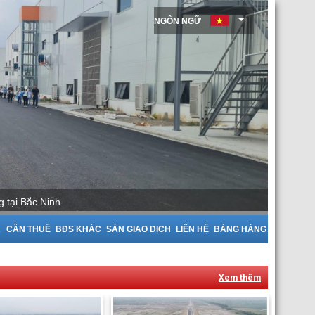
NGÔN NGỮ
Cho Thuê Nhà Xưởng tại Bắc Giang
A
CẦN THUÊ
BĐS KHÁC
SÀN GIAO DỊCH
LIÊN HỆ
BẢNG HÀNG
Xem thêm