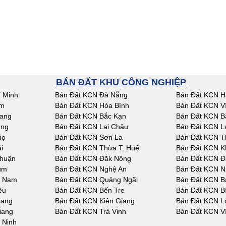
BÁN ĐẤT KHU CÔNG NGHIỆP
 Minh
Bán Đất KCN Đà Nẵng
Bán Đất KCN H
am
Bán Đất KCN Hòa Bình
Bán Đất KCN V
iang
Bán Đất KCN Bắc Kạn
Bán Đất KCN B
ang
Bán Đất KCN Lai Châu
Bán Đất KCN L
họ
Bán Đất KCN Sơn La
Bán Đất KCN T
i
Bán Đất KCN Thừa T. Huế
Bán Đất KCN K
Thuận
Bán Đất KCN Đăk Nông
Bán Đất KCN Đ
um
Bán Đất KCN Nghệ An
Bán Đất KCN N
g Nam
Bán Đất KCN Quảng Ngãi
Bán Đất KCN Bà
êu
Bán Đất KCN Bến Tre
Bán Đất KCN B
iang
Bán Đất KCN Kiên Giang
Bán Đất KCN L
iang
Bán Đất KCN Trà Vinh
Bán Đất KCN V
 Ninh