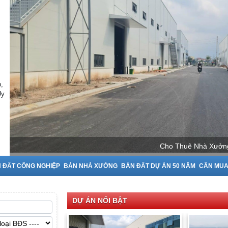
,
Uy
Cho Thuê Nhà Xưởng tại Bắc Ninh
 ĐẤT CÔNG NGHIỆP
BÁN NHÀ XƯỞNG
BÁN ĐẤT DỰ ÁN 50 NĂM
CẦN MU
DỰ ÁN NỔI BẬT