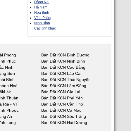
Đồng Nai
Hà Nam
Hòa Bình
Vĩnh Phúc
Ninh Bình
Các tỉnh khác
ải Phòng
Bán Đất KCN Bình Dương
ĩnh Phúc
Bán Đất KCN Ninh Bình
ắc Ninh
Bán Đất KCN Cao Bằng
ạng Sơn
Bán Đất KCN Lào Cai
hái Bình
Bán Đất KCN Thái Nguyên
hánh Hoà
Bán Đất KCN Lâm Đồng
ắkLắk
Bán Đất KCN Gia Lai
inh Thuận
Bán Đất KCN Phú Yên
 Rịa - VT
Bán Đất KCN Cần Thơ
ình Phước
Bán Đất KCN Cà Mau
ong An
Bán Đất KCN Sóc Trăng
ĩnh Long
Bán Đất KCN Hải Dương