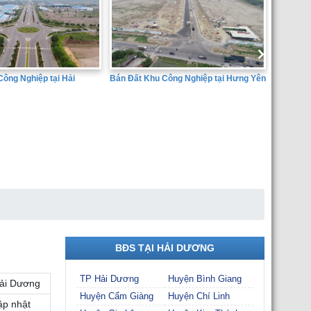
Bán Đất Khu Công Nghiệp tại Hưng Yên
 Nghiệp tại Hải
SÀN GIAO D
THÀNH ĐẠT
BĐS TẠI HẢI DƯƠNG
TP Hải Dương
Huyện Bình Giang
ải Dương
Huyện Cẩm Giàng
Huyện Chí Linh
ập nhật