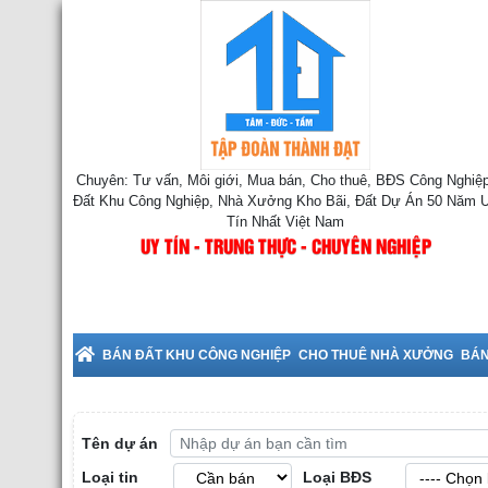
Chuyên: Tư vấn, Môi giới, Mua bán, Cho thuê, BĐS Công Nghiệp
Đất Khu Công Nghiệp, Nhà Xưởng Kho Bãi, Đất Dự Án 50 Năm 
Tín Nhất Việt Nam
UY TÍN - TRUNG THỰC - CHUYÊN NGHIỆP
BÁN ĐẤT KHU CÔNG NGHIỆP
CHO THUÊ NHÀ XƯỞNG
BÁN
Tên dự án
Loại tin
Loại BĐS