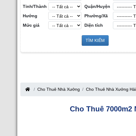
Tỉnh/Thành
Quận/Huyện
Hướng
Phường/Xã
Mức giá
Diện tích
n Công
Sàn Môi Giới Bất Động Sản Công
TÌM KIẾM
Cho Thuê Nhà Xưởng 
Nghiệp tại Tỉnh Bắc Giang
Bắc Giang
Cho Thuê Nhà Xưởng
Cho Thuê Nhà Xưởng Hả
Cho Thuê 7000m2 