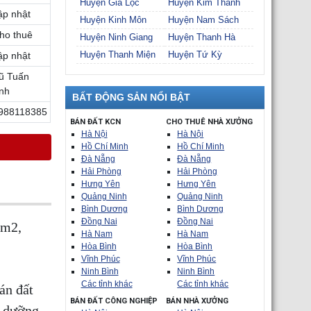
Huyện Gia Lộc
Huyện Kim Thành
ập nhật
Huyện Kinh Môn
Huyện Nam Sách
ho thuê
Huyện Ninh Giang
Huyện Thanh Hà
Huyện Thanh Miện
Huyện Tứ Kỳ
ập nhật
ũ Tuấn
nh
BẤT ĐỘNG SẢN NỔI BẬT
988118385
BÁN ĐẤT KCN
CHO THUÊ NHÀ XƯỞNG
Hà Nội
Hà Nội
Hồ Chí Minh
Hồ Chí Minh
Đà Nẵng
Đà Nẵng
Hải Phòng
Hải Phòng
Hưng Yên
Hưng Yên
Quảng Ninh
Quảng Ninh
Bình Dương
Bình Dương
Đồng Nai
Đồng Nai
0m2,
Hà Nam
Hà Nam
Hòa Bình
Hòa Bình
Vĩnh Phúc
Vĩnh Phúc
Ninh Bình
Ninh Bình
Các tỉnh khác
Các tỉnh khác
án đất
BÁN ĐẤT CÔNG NGHIỆP
BÁN NHÀ XƯỞNG
ỉ dưỡng,