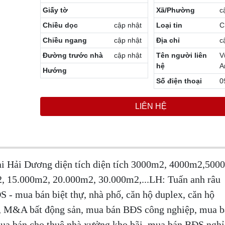
Giấy tờ
Xã/Phường
c
Chiều dọc
cập nhật
Loại tin
C
Chiều ngang
cập nhật
Địa chỉ
c
Đường trước nhà
cập nhật
Tên người liên
V
hệ
A
Hướng
Số điện thoại
0
LIÊN HỆ
tại Hải Dương diện tích diện tích 3000m2, 4000m2,500
 15.000m2, 20.000m2, 30.000m2,...LH: Tuấn anh râu
S - mua bán biệt thự, nhà phố, căn hộ duplex, căn hộ
ấp, M&A bất động sản, mua bán BĐS công nghiệp, mua b
mua bán cho thuê nhà xưởng kho bãi, mua bán BĐS ngh