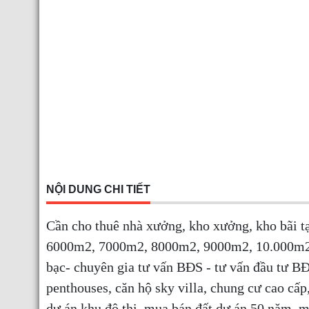
NỘI DUNG CHI TIẾT
Cần cho thuê nhà xưởng, kho xưởng, kho bãi 
6000m2, 7000m2, 8000m2, 9000m2, 10.000m2,
bạc- chuyên gia tư vấn BĐS - tư vấn đầu tư BĐ
penthouses, căn hộ sky villa, chung cư cao c
dự án khu đô thị, mua bán đất dự án 50 năm, 