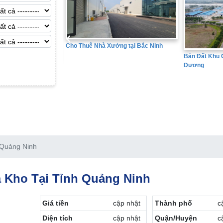
Cho Thuê Nhà Xưởng tại Bắc Ninh
Bán Đất Khu C
Dương
ng tại Hưng Yên
h Quảng Ninh
 Kho Tại Tỉnh Quảng Ninh
Giá tiền
cập nhật
Thành phố
c
Diện tích
cập nhật
Quận/Huyện
c