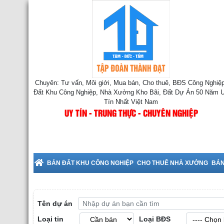
Chuyên: Tư vấn, Môi giới, Mua bán, Cho thuê, BĐS Công Nghiệp
Đất Khu Công Nghiệp, Nhà Xưởng Kho Bãi, Đất Dự Án 50 Năm 
Tín Nhất Việt Nam
UY TÍN - TRUNG THỰC - CHUYÊN NGHIỆP
BÁN ĐẤT KHU CÔNG NGHIỆP
CHO THUÊ NHÀ XƯỞNG
BÁN
Tên dự án
Loại tin
Loại BĐS