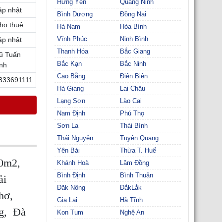
Hưng Yên
Quảng Ninh
ập nhật
Bình Dương
Đồng Nai
ho thuê
Hà Nam
Hòa Bình
Vĩnh Phúc
Ninh Bình
ập nhật
Thanh Hóa
Bắc Giang
ũ Tuấn
Bắc Kạn
Bắc Ninh
nh
Cao Bằng
Điện Biên
333691111
Hà Giang
Lai Châu
Lạng Sơn
Lào Cai
Nam Định
Phú Thọ
Sơn La
Thái Bình
Thái Nguyên
Tuyên Quang
Yên Bái
Thừa T. Huế
00m2,
Khánh Hoà
Lâm Đồng
Bình Định
Bình Thuận
ải
Đăk Nông
ĐắkLắk
hơ,
Gia Lai
Hà Tĩnh
ng, Đà
Kon Tum
Nghệ An