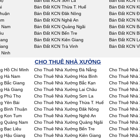
họ
Bán Đất KCN Sơn La
Bán Đất KCN T
i
Bán Đất KCN Thừa T. Huế
Bán Đất KCN K
Thuận
Bán Đất KCN Đăk Nông
Bán Đất KCN Đ
um
Bán Đất KCN Nghệ An
Bán Đất KCN N
g Nam
Bán Đất KCN Quảng Ngãi
Bán Đất KCN Bà
êu
Bán Đất KCN Bến Tre
Bán Đất KCN B
iang
Bán Đất KCN Kiên Giang
Bán Đất KCN L
iang
Bán Đất KCN Trà Vinh
Bán Đất KCN V
 Ninh
CHO THUÊ NHÀ XƯỞNG
g Hồ Chí Minh
Cho Thuê Nhà Xưởng Đà Nẵng
Cho Thuê Nhà 
ng Hà Nam
Cho Thuê Nhà Xưởng Hòa Bình
Cho Thuê Nhà 
g Bắc Giang
Cho Thuê Nhà Xưởng Bắc Kạn
Cho Thuê Nhà 
g Hà Giang
Cho Thuê Nhà Xưởng Lai Châu
Cho Thuê Nhà
g Phú Thọ
Cho Thuê Nhà Xưởng Sơn La
Cho Thuê Nhà 
g Yên Bái
Cho Thuê Nhà Xưởng Thừa T. Huế
Cho Thuê Nhà
g Bình Thuận
Cho Thuê Nhà Xưởng Đăk Nông
Cho Thuê Nhà
ng Kon Tum
Cho Thuê Nhà Xưởng Nghệ An
Cho Thuê Nhà 
ng Quảng Nam
Cho Thuê Nhà Xưởng Quảng Ngãi
Cho Thuê Nhà 
g Bạc Liêu
Cho Thuê Nhà Xưởng Bến Tre
Cho Thuê Nhà 
g Hậu Giang
Cho Thuê Nhà Xưởng Kiên Giang
Cho Thuê Nhà 