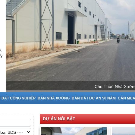
,
Uy
Cho Thuê Nhà Xưởng tại Bắc Ninh
 ĐẤT CÔNG NGHIỆP
BÁN NHÀ XƯỞNG
BÁN ĐẤT DỰ ÁN 50 NĂM
CẦN MU
DỰ ÁN NỔI BẬT