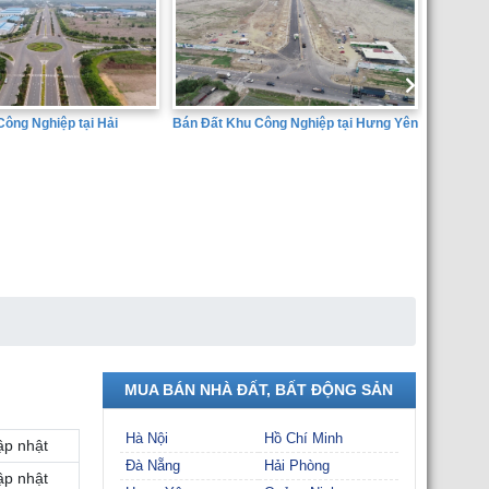
Bán Đất Khu Công Nghiệp tại Hưng Yên
ông Nghiệp tại Hải
SÀN GIA
THÀNH 
MUA BÁN NHÀ ĐẤT, BẤT ĐỘNG SẢN
Hà Nội
Hồ Chí Minh
ập nhật
Đà Nẵng
Hải Phòng
ập nhật