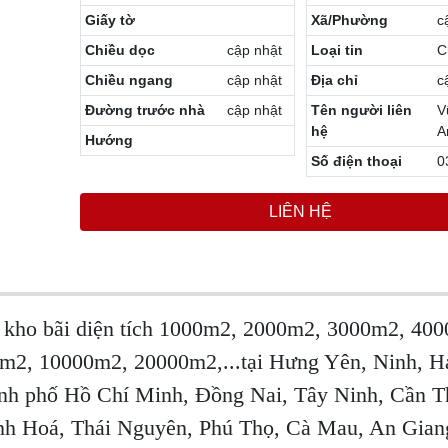
Giấy tờ
Xã/Phường
c
Chiều dọc
cập nhật
Loại tin
C
Chiều ngang
cập nhật
Địa chỉ
c
Đường trước nhà
cập nhật
Tên người liên
V
hệ
A
Hướng
Số điện thoại
0
LIÊN HỆ
, kho bãi diện tích 1000m2, 2000m2, 3000m2, 40
2, 10000m2, 20000m2,...tại Hưng Yên, Ninh, H
ành phố Hồ Chí Minh, Đồng Nai, Tây Ninh, Cần T
nh Hoá, Thái Nguyên, Phú Thọ, Cà Mau, An Gia