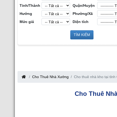
Tỉnh/Thành
Quận/Huyện
Hướng
Phường/Xã
Mức giá
Diện tích
 Sản Công
Sàn Môi Giới Bất Động Sản Công
TÌM KIẾM
Cho Thuê Nhà Xưở
nh
Nghiệp tại Tỉnh Bắc Giang
Bắc Giang
Cho Thuê Nhà Xưởng
Cho thuê nhà kho tại tỉn
Cho Thuê Nhà