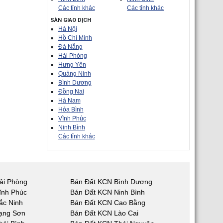
Các tỉnh khác
Các tỉnh khác
SÀN GIAO DỊCH
Hà Nội
Hồ Chí Minh
Đà Nẵng
Hải Phòng
Hưng Yên
Quảng Ninh
Bình Dương
Đồng Nai
Hà Nam
Hòa Bình
Vĩnh Phúc
Ninh Bình
Các tỉnh khác
ải Phòng
Bán Đất KCN Bình Dương
ĩnh Phúc
Bán Đất KCN Ninh Bình
ắc Ninh
Bán Đất KCN Cao Bằng
ạng Sơn
Bán Đất KCN Lào Cai