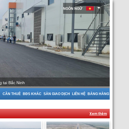
NGÔN NGỮ
A
CẦN THUÊ
BĐS KHÁC
SÀN GIAO DỊCH
LIÊN HỆ
BẢNG HÀNG
Xem thêm