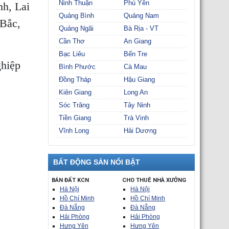
Ninh Thuận
Phú Yên
h, Lai
Quảng Bình
Quảng Nam
 Bắc,
Quảng Ngãi
Bà Rịa - VT
Cần Thơ
An Giang
Bạc Liêu
Bến Tre
ghiệp
Bình Phước
Cà Mau
Đồng Tháp
Hậu Giang
Kiên Giang
Long An
Sóc Trăng
Tây Ninh
Tiền Giang
Trà Vinh
Vĩnh Long
Hải Dương
BẤT ĐỘNG SẢN NỔI BẬT
BÁN ĐẤT KCN
CHO THUÊ NHÀ XƯỞNG
Hà Nội
Hà Nội
Hồ Chí Minh
Hồ Chí Minh
Đà Nẵng
Đà Nẵng
Hải Phòng
Hải Phòng
Hưng Yên
Hưng Yên