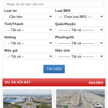
Loại tin
Loại BĐS
Tỉnh/Thành
Quận/Huyện
Hướng
Phường/Xã
Mức giá
Diện tích
TÌM KIẾM
DỰ ÁN NỔI BẬT
Xem thêm