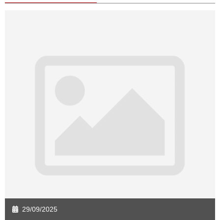
Sàn giao dịch Quảng Bình
Sàn giao dịch Quảng Nam
Sàn giao dịch Quảng Ngãi
Sàn giao dịch Bà Rịa - VT
Sàn giao dịch Cần Thơ
Sàn giao dịch An Giang
Sàn giao dịch Bạc Liêu
Sàn giao dịch Bến Tre
Sàn giao dịch Bình Phước
Sàn giao dịch Cà Mau
Sàn giao dịch Đồng Tháp
Sàn giao dịch Hậu Giang
Sàn giao dịch Kiên Giang
Sàn giao dịch Long An
Sàn giao dịch Sóc Trăng
Sàn giao dịch Tây Ninh
Sàn giao dịch Tiền Giang
Sàn giao dịch Trà Vinh
Sàn giao dịch Vĩnh Long
Sàn giao dịch Hải Dương
Sàn giao dịch Hưng Yên
Sàn giao dịch Quảng Ninh
29/09/2025