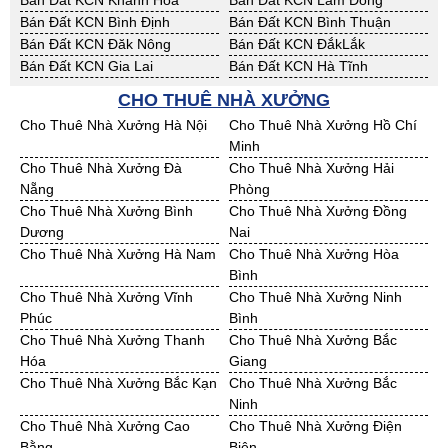
Bán Đất KCN Khánh Hoà
Bán Đất KCN Lâm Đồng
Bán Đất KCN Bình Định
Bán Đất KCN Bình Thuận
Bán Đất KCN Đăk Nông
Bán Đất KCN ĐắkLắk
Bán Đất KCN Gia Lai
Bán Đất KCN Hà Tĩnh
Bán Đất KCN Kon Tum
Bán Đất KCN Nghệ An
CHO THUÊ NHÀ XƯỞNG
Bán Đất KCN Ninh Thuận
Bán Đất KCN Phú Yên
Cho Thuê Nhà Xưởng Hà Nội
Cho Thuê Nhà Xưởng Hồ Chí
Bán Đất KCN Quảng Bình
Bán Đất KCN Quảng Nam
Minh
Bán Đất KCN Quảng Ngãi
Bán Đất KCN Bà Rịa - VT
Cho Thuê Nhà Xưởng Đà
Cho Thuê Nhà Xưởng Hải
Bán Đất KCN Cần Thơ
Bán Đất KCN An Giang
Nẵng
Phòng
Bán Đất KCN Bạc Liêu
Bán Đất KCN Bến Tre
Cho Thuê Nhà Xưởng Bình
Cho Thuê Nhà Xưởng Đồng
Bán Đất KCN Bình Phước
Bán Đất KCN Cà Mau
Dương
Nai
Bán Đất KCN Đồng Tháp
Bán Đất KCN Hậu Giang
Cho Thuê Nhà Xưởng Hà Nam
Cho Thuê Nhà Xưởng Hòa
Bán Đất KCN Kiên Giang
Bán Đất KCN Long An
Bình
Bán Đất KCN Sóc Trăng
Bán Đất KCN Tây Ninh
Cho Thuê Nhà Xưởng Vĩnh
Cho Thuê Nhà Xưởng Ninh
Bán Đất KCN Tiền Giang
Bán Đất KCN Trà Vinh
Phúc
Bình
Bán Đất KCN Vĩnh Long
Bán Đất KCN Hải Dương
Cho Thuê Nhà Xưởng Thanh
Cho Thuê Nhà Xưởng Bắc
Bán Đất KCN Hưng Yên
Bán Đất KCN Quảng Ninh
Hóa
Giang
Cho Thuê Nhà Xưởng Bắc Kạn
Cho Thuê Nhà Xưởng Bắc
Ninh
Cho Thuê Nhà Xưởng Cao
Cho Thuê Nhà Xưởng Điện
Bằng
Biên