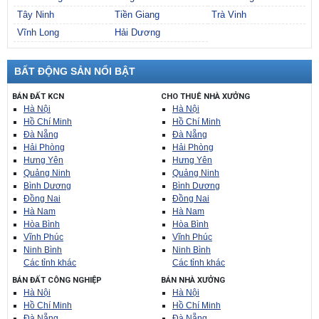
Tây Ninh
Tiền Giang
Trà Vinh
Vĩnh Long
Hải Dương
BẤT ĐỘNG SẢN NỔI BẬT
BÁN ĐẤT KCN
CHO THUÊ NHÀ XƯỞNG
Hà Nội
Hà Nội
Hồ Chí Minh
Hồ Chí Minh
Đà Nẵng
Đà Nẵng
Hải Phòng
Hải Phòng
Hưng Yên
Hưng Yên
Quảng Ninh
Quảng Ninh
Bình Dương
Bình Dương
Đồng Nai
Đồng Nai
Hà Nam
Hà Nam
Hòa Bình
Hòa Bình
Vĩnh Phúc
Vĩnh Phúc
Ninh Bình
Ninh Bình
Các tỉnh khác
Các tỉnh khác
BÁN ĐẤT CÔNG NGHIỆP
BÁN NHÀ XƯỞNG
Hà Nội
Hà Nội
Hồ Chí Minh
Hồ Chí Minh
Đà Nẵng
Đà Nẵng