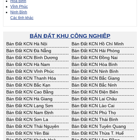
Hòa Bình
Vĩnh Phúc
Ninh Bình
Các tỉnh khác
BÁN ĐẤT KHU CÔNG NGHIỆP
Bán Đất KCN Hà Nội
Bán Đất KCN Hồ Chí Minh
Bán Đất KCN Đà Nẵng
Bán Đất KCN Hải Phòng
Bán Đất KCN Bình Dương
Bán Đất KCN Đồng Nai
Bán Đất KCN Hà Nam
Bán Đất KCN Hòa Bình
Bán Đất KCN Vĩnh Phúc
Bán Đất KCN Ninh Bình
Bán Đất KCN Thanh Hóa
Bán Đất KCN Bắc Giang
Bán Đất KCN Bắc Kạn
Bán Đất KCN Bắc Ninh
Bán Đất KCN Cao Bằng
Bán Đất KCN Điện Biên
Bán Đất KCN Hà Giang
Bán Đất KCN Lai Châu
Bán Đất KCN Lạng Sơn
Bán Đất KCN Lào Cai
Bán Đất KCN Nam Định
Bán Đất KCN Phú Thọ
Bán Đất KCN Sơn La
Bán Đất KCN Thái Bình
Bán Đất KCN Thái Nguyên
Bán Đất KCN Tuyên Quang
Bán Đất KCN Yên Bái
Bán Đất KCN Thừa T. Huế