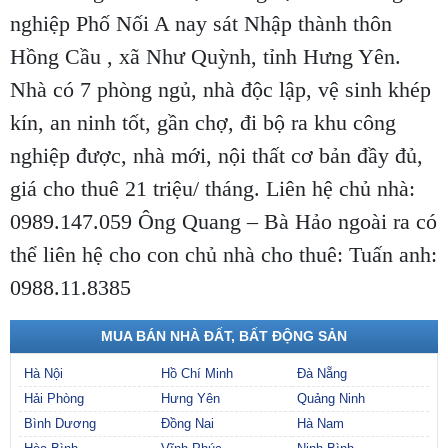
thôn Hồng Cầu xã Lạc Hồng cạnh khu công
nghiệp Phố Nối A nay sát Nhập thành thôn
Hồng Cầu , xã Như Quỳnh, tỉnh Hưng Yên.
Nhà có 7 phòng ngủ, nhà độc lập, vệ sinh khép
kín, an ninh tốt, gần chợ, đi bộ ra khu công
nghiệp được, nhà mới, nội thất cơ bản đầy đủ,
giá cho thuê 21 triệu/ tháng. Liên hệ chủ nhà:
0989.147.059 Ông Quang – Bà Hảo ngoài ra có
thể liên hệ cho con chủ nhà cho thuê: Tuấn anh:
0988.11.8385
MUA BÁN NHÀ ĐẤT, BẤT ĐỘNG SẢN
Hà Nội
Hồ Chí Minh
Đà Nẵng
Hải Phòng
Hưng Yên
Quảng Ninh
Bình Dương
Đồng Nai
Hà Nam