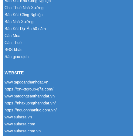
Bán Đất Khu Công Nghiệp
Cho Thuê Nhà Xưởng
Bán Đất Công Nghiệp
Bán Nhà Xưởng
Bán Đất Dự Án 50 năm
Cần Mua
Cần Thuê
BĐS khác
Sàn giao dịch
WEBSITE
www.tapdoanthanhdat.vn
https://xn--ttgroup-g7a.com/
www.batdongsanthanhdat.vn
https://nhaxuongthanhdat.vn/
https://nguonnhanluc.com.vn/
www.subasa.vn
www.subasa.com
www.subasa.com.vn