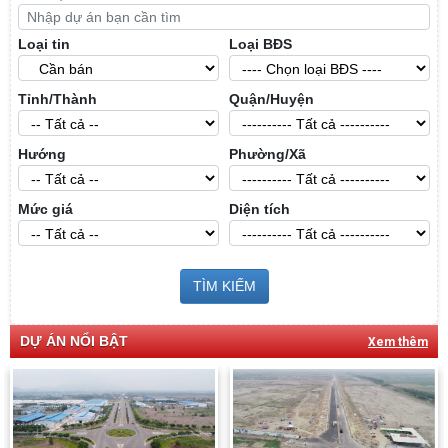
Loại tin
Loại BĐS
Tỉnh/Thành
Quận/Huyện
Hướng
Phường/Xã
Mức giá
Diện tích
TÌM KIẾM
DỰ ÁN NỔI BẬT
Xem thêm