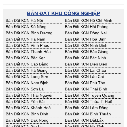
Các tỉnh khác
BÁN ĐẤT KHU CÔNG NGHIỆP
Bán Đất KCN Hà Nội
Bán Đất KCN Hồ Chí Minh
Bán Đất KCN Đà Nẵng
Bán Đất KCN Hải Phòng
Bán Đất KCN Bình Dương
Bán Đất KCN Đồng Nai
Bán Đất KCN Hà Nam
Bán Đất KCN Hòa Bình
Bán Đất KCN Vĩnh Phúc
Bán Đất KCN Ninh Bình
Bán Đất KCN Thanh Hóa
Bán Đất KCN Bắc Giang
Bán Đất KCN Bắc Kạn
Bán Đất KCN Bắc Ninh
Bán Đất KCN Cao Bằng
Bán Đất KCN Điện Biên
Bán Đất KCN Hà Giang
Bán Đất KCN Lai Châu
Bán Đất KCN Lạng Sơn
Bán Đất KCN Lào Cai
Bán Đất KCN Nam Định
Bán Đất KCN Phú Thọ
Bán Đất KCN Sơn La
Bán Đất KCN Thái Bình
Bán Đất KCN Thái Nguyên
Bán Đất KCN Tuyên Quang
Bán Đất KCN Yên Bái
Bán Đất KCN Thừa T. Huế
Bán Đất KCN Khánh Hoà
Bán Đất KCN Lâm Đồng
Bán Đất KCN Bình Định
Bán Đất KCN Bình Thuận
Bán Đất KCN Đăk Nông
Bán Đất KCN ĐắkLắk