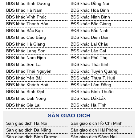
BĐS khác Đà Nẵng
BĐS khác Hải Phòng
Cần Thuê Quảng Ngãi
Cần Thuê Bà Rịa - VT
BĐS khác Bình Dương
BĐS khác Đồng Nai
Cần Thuê Cần Thơ
Cần Thuê An Giang
BĐS khác Hà Nam
BĐS khác Hòa Bình
Cần Thuê Bạc Liêu
Cần Thuê Bến Tre
BĐS khác Vĩnh Phúc
BĐS khác Ninh Bình
Cần Thuê Bình Phước
Cần Thuê Cà Mau
BĐS khác Thanh Hóa
BĐS khác Bắc Giang
Cần Thuê Đồng Tháp
Cần Thuê Hậu Giang
BĐS khác Bắc Kạn
BĐS khác Bắc Ninh
Cần Thuê Kiên Giang
Cần Thuê Long An
BĐS khác Cao Bằng
BĐS khác Điện Biên
Cần Thuê Sóc Trăng
Cần Thuê Tây Ninh
BĐS khác Hà Giang
BĐS khác Lai Châu
Cần Thuê Tiền Giang
Cần Thuê Trà Vinh
BĐS khác Lạng Sơn
BĐS khác Lào Cai
Cần Thuê Vĩnh Long
Cần Thuê Hải Dương
BĐS khác Nam Định
BĐS khác Phú Thọ
Cần Thuê Hưng Yên
Cần Thuê Quảng Ninh
BĐS khác Sơn La
BĐS khác Thái Bình
BĐS khác Thái Nguyên
BĐS khác Tuyên Quang
BĐS khác Yên Bái
BĐS khác Thừa T. Huế
BĐS khác Khánh Hoà
BĐS khác Lâm Đồng
BĐS khác Bình Định
BĐS khác Bình Thuận
BĐS khác Đăk Nông
BĐS khác ĐắkLắk
BĐS khác Gia Lai
BĐS khác Hà Tĩnh
BĐS khác Kon Tum
BĐS khác Nghệ An
SÀN GIAO DỊCH
BĐS khác Ninh Thuận
BĐS khác Phú Yên
Sàn giao dịch Hà Nội
Sàn giao dịch Hồ Chí Minh
BĐS khác Quảng Bình
BĐS khác Quảng Nam
Sàn giao dịch Đà Nẵng
Sàn giao dịch Hải Phòng
BĐS khác Quảng Ngãi
BĐS khác Bà Rịa - VT