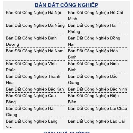
Cho Thuê Nhà Xưởng Lạng
Cho Thuê Nhà Xưởng Lào Cai
BÁN ĐẤT CÔNG NGHIỆP
Sơn
Cho Thuê Nhà Xưởng Nam
Cho Thuê Nhà Xưởng Phú Thọ
Bán Đất Công Nghiệp Hà Nội
Bán Đất Công Nghiệp Hồ Chí
Định
Minh
Cho Thuê Nhà Xưởng Sơn La
Cho Thuê Nhà Xưởng Thái
Bán Đất Công Nghiệp Đà Nẵng
Bán Đất Công Nghiệp Hải
Bình
Phòng
Cho Thuê Nhà Xưởng Thái
Cho Thuê Nhà Xưởng Tuyên
Bán Đất Công Nghiệp Bình
Bán Đất Công Nghiệp Đồng
Nguyên
Quang
Dương
Nai
Cho Thuê Nhà Xưởng Yên Bái
Cho Thuê Nhà Xưởng Thừa T.
Bán Đất Công Nghiệp Hà Nam
Bán Đất Công Nghiệp Hòa
Huế
Bình
Cho Thuê Nhà Xưởng Khánh
Cho Thuê Nhà Xưởng Lâm
Bán Đất Công Nghiệp Vĩnh
Bán Đất Công Nghiệp Ninh
Hoà
Đồng
Phúc
Bình
Cho Thuê Nhà Xưởng Bình
Cho Thuê Nhà Xưởng Bình
Bán Đất Công Nghiệp Thanh
Bán Đất Công Nghiệp Bắc
Định
Thuận
Hóa
Giang
Cho Thuê Nhà Xưởng Đăk
Cho Thuê Nhà Xưởng ĐắkLắk
Bán Đất Công Nghiệp Bắc Kạn
Bán Đất Công Nghiệp Bắc Ninh
Nông
Bán Đất Công Nghiệp Cao
Bán Đất Công Nghiệp Điện
Cho Thuê Nhà Xưởng Gia Lai
Cho Thuê Nhà Xưởng Hà Tĩnh
Bằng
Biên
Cho Thuê Nhà Xưởng Kon
Cho Thuê Nhà Xưởng Nghệ An
Bán Đất Công Nghiệp Hà
Bán Đất Công Nghiệp Lai Châu
Tum
Giang
Cho Thuê Nhà Xưởng Ninh
Cho Thuê Nhà Xưởng Phú Yên
Bán Đất Công Nghiệp Lạng
Bán Đất Công Nghiệp Lào Cai
Thuận
Sơn