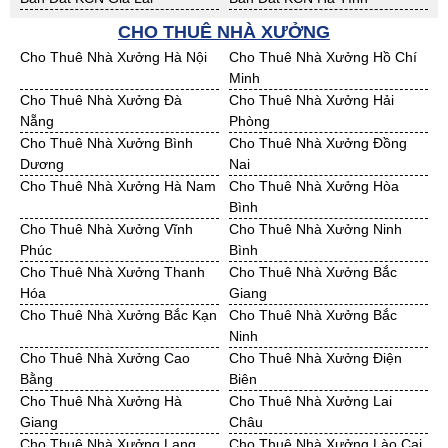
Bán Đất KCN Gia Lai
Bán Đất KCN Hà Tĩnh
Bán Đất KCN Kon Tum
Bán Đất KCN Nghệ An
CHO THUÊ NHÀ XƯỞNG
Bán Đất KCN Ninh Thuận
Bán Đất KCN Phú Yên
Cho Thuê Nhà Xưởng Hà Nội
Cho Thuê Nhà Xưởng Hồ Chí
Bán Đất KCN Quảng Bình
Bán Đất KCN Quảng Nam
Minh
Bán Đất KCN Quảng Ngãi
Bán Đất KCN Bà Rịa - VT
Cho Thuê Nhà Xưởng Đà
Cho Thuê Nhà Xưởng Hải
Bán Đất KCN Cần Thơ
Bán Đất KCN An Giang
Nẵng
Phòng
Bán Đất KCN Bạc Liêu
Bán Đất KCN Bến Tre
Cho Thuê Nhà Xưởng Bình
Cho Thuê Nhà Xưởng Đồng
Bán Đất KCN Bình Phước
Bán Đất KCN Cà Mau
Dương
Nai
Bán Đất KCN Đồng Tháp
Bán Đất KCN Hậu Giang
Cho Thuê Nhà Xưởng Hà Nam
Cho Thuê Nhà Xưởng Hòa
Bán Đất KCN Kiên Giang
Bán Đất KCN Long An
Bình
Bán Đất KCN Sóc Trăng
Bán Đất KCN Tây Ninh
Cho Thuê Nhà Xưởng Vĩnh
Cho Thuê Nhà Xưởng Ninh
Bán Đất KCN Tiền Giang
Bán Đất KCN Trà Vinh
Phúc
Bình
Bán Đất KCN Vĩnh Long
Bán Đất KCN Hải Dương
Cho Thuê Nhà Xưởng Thanh
Cho Thuê Nhà Xưởng Bắc
Bán Đất KCN Hưng Yên
Bán Đất KCN Quảng Ninh
Hóa
Giang
Cho Thuê Nhà Xưởng Bắc Kạn
Cho Thuê Nhà Xưởng Bắc
Ninh
Cho Thuê Nhà Xưởng Cao
Cho Thuê Nhà Xưởng Điện
Bằng
Biên
Cho Thuê Nhà Xưởng Hà
Cho Thuê Nhà Xưởng Lai
Giang
Châu