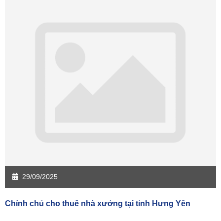
Sàn giao dịch Cần Thơ
Sàn giao dịch An Giang
Sàn giao dịch Bạc Liêu
Sàn giao dịch Bến Tre
Sàn giao dịch Bình Phước
Sàn giao dịch Cà Mau
Sàn giao dịch Đồng Tháp
Sàn giao dịch Hậu Giang
Sàn giao dịch Kiên Giang
Sàn giao dịch Long An
Sàn giao dịch Sóc Trăng
Sàn giao dịch Tây Ninh
Sàn giao dịch Tiền Giang
Sàn giao dịch Trà Vinh
Sàn giao dịch Vĩnh Long
Sàn giao dịch Hải Dương
Sàn giao dịch Hưng Yên
Sàn giao dịch Quảng Ninh
29/09/2025
Chính chủ cho thuê nhà xưởng tại tỉnh Hưng Yên