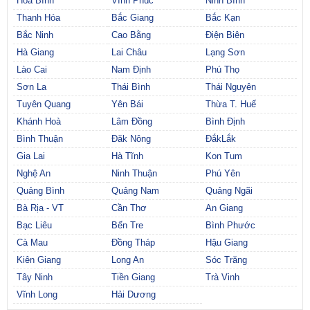
Hòa Bình
Vĩnh Phúc
Ninh Bình
Thanh Hóa
Bắc Giang
Bắc Kạn
Bắc Ninh
Cao Bằng
Điện Biên
Hà Giang
Lai Châu
Lạng Sơn
Lào Cai
Nam Định
Phú Thọ
Sơn La
Thái Bình
Thái Nguyên
Tuyên Quang
Yên Bái
Thừa T. Huế
Khánh Hoà
Lâm Đồng
Bình Định
Bình Thuận
Đăk Nông
ĐắkLắk
Gia Lai
Hà Tĩnh
Kon Tum
Nghệ An
Ninh Thuận
Phú Yên
Quảng Bình
Quảng Nam
Quảng Ngãi
Bà Rịa - VT
Cần Thơ
An Giang
Bạc Liêu
Bến Tre
Bình Phước
Cà Mau
Đồng Tháp
Hậu Giang
Kiên Giang
Long An
Sóc Trăng
Tây Ninh
Tiền Giang
Trà Vinh
Vĩnh Long
Hải Dương