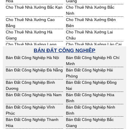
Hóa
Giang
Cho Thuê Nhà Xưởng Bắc Kạn
Cho Thuê Nhà Xưởng Bắc
Ninh
Cho Thuê Nhà Xưởng Cao
Cho Thuê Nhà Xưởng Điện
Bằng
Biên
Cho Thuê Nhà Xưởng Hà
Cho Thuê Nhà Xưởng Lai
Giang
Châu
Cho Thuê Nhà Xưởng Lạng
Cho Thuê Nhà Xưởng Lào Cai
BÁN ĐẤT CÔNG NGHIỆP
Sơn
Cho Thuê Nhà Xưởng Nam
Cho Thuê Nhà Xưởng Phú Thọ
Bán Đất Công Nghiệp Hà Nội
Bán Đất Công Nghiệp Hồ Chí
Định
Minh
Cho Thuê Nhà Xưởng Sơn La
Cho Thuê Nhà Xưởng Thái
Bán Đất Công Nghiệp Đà Nẵng
Bán Đất Công Nghiệp Hải
Bình
Phòng
Cho Thuê Nhà Xưởng Thái
Cho Thuê Nhà Xưởng Tuyên
Bán Đất Công Nghiệp Bình
Bán Đất Công Nghiệp Đồng
Nguyên
Quang
Dương
Nai
Cho Thuê Nhà Xưởng Yên Bái
Cho Thuê Nhà Xưởng Thừa T.
Bán Đất Công Nghiệp Hà Nam
Bán Đất Công Nghiệp Hòa
Huế
Bình
Cho Thuê Nhà Xưởng Khánh
Cho Thuê Nhà Xưởng Lâm
Bán Đất Công Nghiệp Vĩnh
Bán Đất Công Nghiệp Ninh
Hoà
Đồng
Phúc
Bình
Cho Thuê Nhà Xưởng Bình
Cho Thuê Nhà Xưởng Bình
Bán Đất Công Nghiệp Thanh
Bán Đất Công Nghiệp Bắc
Định
Thuận
Hóa
Giang