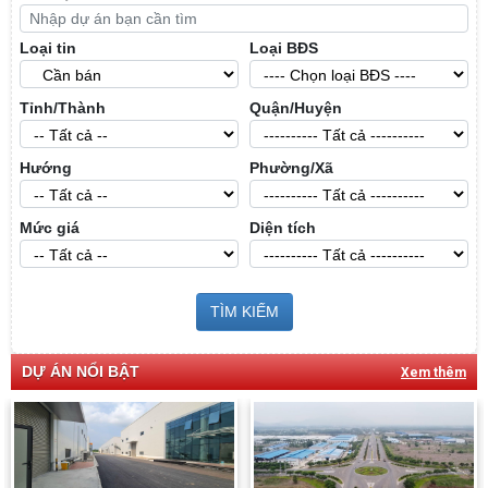
Loại tin
Loại BĐS
Tỉnh/Thành
Quận/Huyện
Hướng
Phường/Xã
Mức giá
Diện tích
TÌM KIẾM
DỰ ÁN NỔI BẬT
Xem thêm