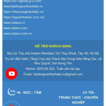
https://xn--ttgroup-g7a.com/
www.batdongsanthanhdat.vn
https://nhaxuongthanhdat.vn/
https://nguonnhanluc.com.vn/
www.subasa.vn
www.subasa.com
www.subasa.com.vn
HỖ TRỢ KHÁCH HÀNG
Địa chỉ: Tòa nhà Golden Westlake 151 Thụy Khuê, Tây Hồ, Hà Nội
Trụ sở điều hành: Tầng 5 tòa nhà Thành Đạt Group thôn Hồng Cầu, xã
Như Quỳnh, tỉnh Hưng Yên
Hotline:
0333.69.1111
. Tuấn anh râu bạc
Gmail:
batdongsanthanhdat.vn@gmail.com
T
ÂM -
Đ
ỨC - TẦM
UY T
ÍN -
TRUNG TH
ỰC - CHUY
ÊN
NGHI
ỆP