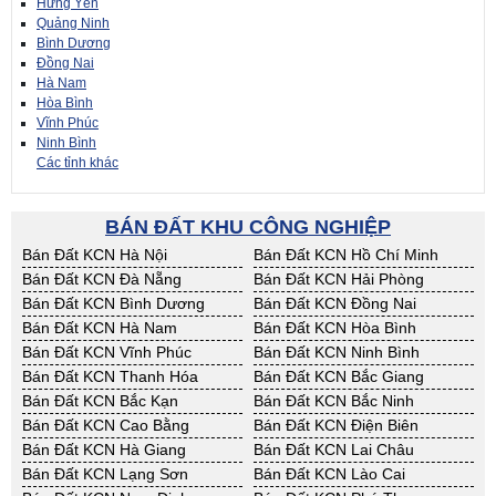
Hưng Yên
Quảng Ninh
Bình Dương
Đồng Nai
Hà Nam
Hòa Bình
Vĩnh Phúc
Ninh Bình
Các tỉnh khác
BÁN ĐẤT KHU CÔNG NGHIỆP
Bán Đất KCN Hà Nội
Bán Đất KCN Hồ Chí Minh
Bán Đất KCN Đà Nẵng
Bán Đất KCN Hải Phòng
Bán Đất KCN Bình Dương
Bán Đất KCN Đồng Nai
Bán Đất KCN Hà Nam
Bán Đất KCN Hòa Bình
Bán Đất KCN Vĩnh Phúc
Bán Đất KCN Ninh Bình
Bán Đất KCN Thanh Hóa
Bán Đất KCN Bắc Giang
Bán Đất KCN Bắc Kạn
Bán Đất KCN Bắc Ninh
Bán Đất KCN Cao Bằng
Bán Đất KCN Điện Biên
Bán Đất KCN Hà Giang
Bán Đất KCN Lai Châu
Bán Đất KCN Lạng Sơn
Bán Đất KCN Lào Cai