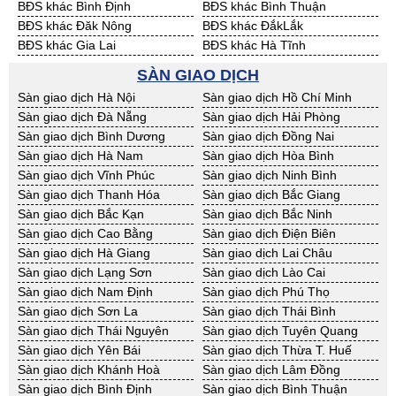
BĐS khác Bình Định
BĐS khác Bình Thuận
BĐS khác Đăk Nông
BĐS khác ĐắkLắk
BĐS khác Gia Lai
BĐS khác Hà Tĩnh
BĐS khác Kon Tum
BĐS khác Nghệ An
SÀN GIAO DỊCH
BĐS khác Ninh Thuận
BĐS khác Phú Yên
Sàn giao dịch Hà Nội
Sàn giao dịch Hồ Chí Minh
BĐS khác Quảng Bình
BĐS khác Quảng Nam
Sàn giao dịch Đà Nẵng
Sàn giao dịch Hải Phòng
BĐS khác Quảng Ngãi
BĐS khác Bà Rịa - VT
Sàn giao dịch Bình Dương
Sàn giao dịch Đồng Nai
BĐS khác Cần Thơ
BĐS khác An Giang
Sàn giao dịch Hà Nam
Sàn giao dịch Hòa Bình
BĐS khác Bạc Liêu
BĐS khác Bến Tre
Sàn giao dịch Vĩnh Phúc
Sàn giao dịch Ninh Bình
BĐS khác Bình Phước
BĐS khác Cà Mau
Sàn giao dịch Thanh Hóa
Sàn giao dịch Bắc Giang
BĐS khác Đồng Tháp
BĐS khác Hậu Giang
Sàn giao dịch Bắc Kạn
Sàn giao dịch Bắc Ninh
BĐS khác Kiên Giang
BĐS khác Long An
Sàn giao dịch Cao Bằng
Sàn giao dịch Điện Biên
BĐS khác Sóc Trăng
BĐS khác Tây Ninh
Sàn giao dịch Hà Giang
Sàn giao dịch Lai Châu
BĐS khác Tiền Giang
BĐS khác Trà Vinh
Sàn giao dịch Lạng Sơn
Sàn giao dịch Lào Cai
BĐS khác Vĩnh Long
BĐS khác Hải Dương
Sàn giao dịch Nam Định
Sàn giao dịch Phú Thọ
BĐS khác Hưng Yên
BĐS khác Quảng Ninh
Sàn giao dịch Sơn La
Sàn giao dịch Thái Bình
Sàn giao dịch Thái Nguyên
Sàn giao dịch Tuyên Quang
Sàn giao dịch Yên Bái
Sàn giao dịch Thừa T. Huế
Sàn giao dịch Khánh Hoà
Sàn giao dịch Lâm Đồng
Sàn giao dịch Bình Định
Sàn giao dịch Bình Thuận