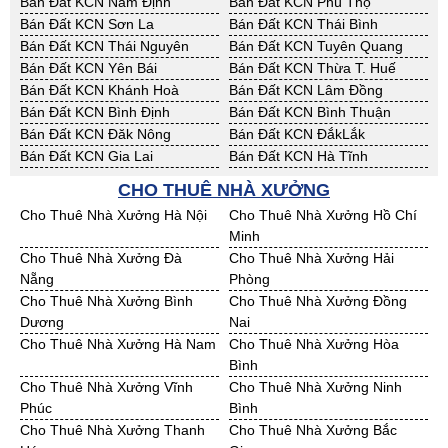
Bán Đất KCN Nam Định
Bán Đất KCN Phú Thọ
Bán Đất KCN Sơn La
Bán Đất KCN Thái Bình
Bán Đất KCN Thái Nguyên
Bán Đất KCN Tuyên Quang
Bán Đất KCN Yên Bái
Bán Đất KCN Thừa T. Huế
Bán Đất KCN Khánh Hoà
Bán Đất KCN Lâm Đồng
Bán Đất KCN Bình Định
Bán Đất KCN Bình Thuận
Bán Đất KCN Đăk Nông
Bán Đất KCN ĐắkLắk
Bán Đất KCN Gia Lai
Bán Đất KCN Hà Tĩnh
Bán Đất KCN Kon Tum
Bán Đất KCN Nghệ An
CHO THUÊ NHÀ XƯỞNG
Bán Đất KCN Ninh Thuận
Bán Đất KCN Phú Yên
Cho Thuê Nhà Xưởng Hà Nội
Cho Thuê Nhà Xưởng Hồ Chí
Bán Đất KCN Quảng Bình
Bán Đất KCN Quảng Nam
Minh
Bán Đất KCN Quảng Ngãi
Bán Đất KCN Bà Rịa - VT
Cho Thuê Nhà Xưởng Đà
Cho Thuê Nhà Xưởng Hải
Bán Đất KCN Cần Thơ
Bán Đất KCN An Giang
Nẵng
Phòng
Bán Đất KCN Bạc Liêu
Bán Đất KCN Bến Tre
Cho Thuê Nhà Xưởng Bình
Cho Thuê Nhà Xưởng Đồng
Bán Đất KCN Bình Phước
Bán Đất KCN Cà Mau
Dương
Nai
Bán Đất KCN Đồng Tháp
Bán Đất KCN Hậu Giang
Cho Thuê Nhà Xưởng Hà Nam
Cho Thuê Nhà Xưởng Hòa
Bán Đất KCN Kiên Giang
Bán Đất KCN Long An
Bình
Bán Đất KCN Sóc Trăng
Bán Đất KCN Tây Ninh
Cho Thuê Nhà Xưởng Vĩnh
Cho Thuê Nhà Xưởng Ninh
Bán Đất KCN Tiền Giang
Bán Đất KCN Trà Vinh
Phúc
Bình
Bán Đất KCN Vĩnh Long
Bán Đất KCN Hải Dương
Cho Thuê Nhà Xưởng Thanh
Cho Thuê Nhà Xưởng Bắc
Bán Đất KCN Hưng Yên
Bán Đất KCN Quảng Ninh