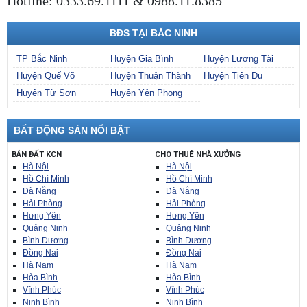
Hotline: 0333.69.1111 & 0988.11.8385
BĐS TẠI BẮC NINH
TP Bắc Ninh
Huyện Gia Bình
Huyện Lương Tài
Huyện Quế Võ
Huyện Thuận Thành
Huyện Tiên Du
Huyện Từ Sơn
Huyện Yên Phong
BẤT ĐỘNG SẢN NỔI BẬT
BÁN ĐẤT KCN
CHO THUÊ NHÀ XƯỞNG
Hà Nội
Hà Nội
Hồ Chí Minh
Hồ Chí Minh
Đà Nẵng
Đà Nẵng
Hải Phòng
Hải Phòng
Hưng Yên
Hưng Yên
Quảng Ninh
Quảng Ninh
Bình Dương
Bình Dương
Đồng Nai
Đồng Nai
Hà Nam
Hà Nam
Hòa Bình
Hòa Bình
Vĩnh Phúc
Vĩnh Phúc
Ninh Bình
Ninh Bình