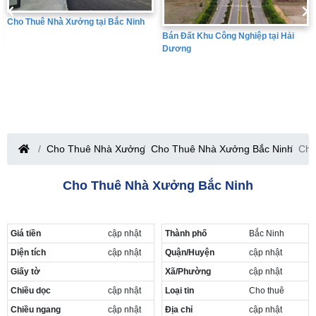
Bán Đất Khu Công Nghiệp tại Hưng
Bán Đất Khu Công Nghiệp tại Hải
Yên
Dương
Cho Thuê Nhà Xưởng
Cho Thuê Nhà Xưởng Bắc Ninh
Cho
Cho Thuê Nhà Xưởng Bắc Ninh
Giá tiền
cập nhật
Thành phố
Bắc Ninh
Diện tích
cập nhật
Quận/Huyện
cập nhật
Giấy tờ
Xã/Phường
cập nhật
Chiều dọc
cập nhật
Loại tin
Cho thuê
Chiều ngang
cập nhật
Địa chỉ
cập nhật