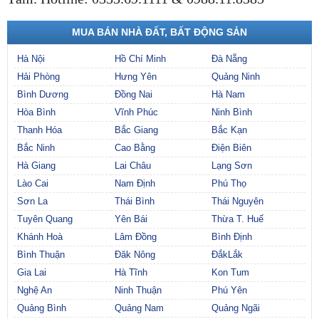
MUA BÁN NHÀ ĐẤT, BẤT ĐỘNG SẢN
Hà Nội
Hồ Chí Minh
Đà Nẵng
Hải Phòng
Hưng Yên
Quảng Ninh
Bình Dương
Đồng Nai
Hà Nam
Hòa Bình
Vĩnh Phúc
Ninh Bình
Thanh Hóa
Bắc Giang
Bắc Kạn
Bắc Ninh
Cao Bằng
Điện Biên
Hà Giang
Lai Châu
Lạng Sơn
Lào Cai
Nam Định
Phú Thọ
Sơn La
Thái Bình
Thái Nguyên
Tuyên Quang
Yên Bái
Thừa T. Huế
Khánh Hoà
Lâm Đồng
Bình Định
Bình Thuận
Đăk Nông
ĐắkLắk
Gia Lai
Hà Tĩnh
Kon Tum
Nghệ An
Ninh Thuận
Phú Yên
Quảng Bình
Quảng Nam
Quảng Ngãi