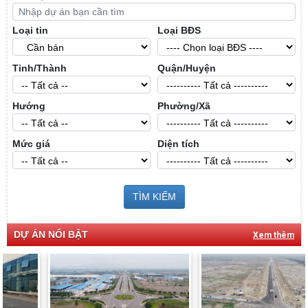
Loại tin
Loại BĐS
Tỉnh/Thành
Quận/Huyện
Hướng
Phường/Xã
Mức giá
Diện tích
TÌM KIẾM
DỰ ÁN NỔI BẬT
Xem thêm