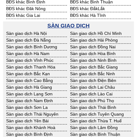
BĐS khác Bình Định
BĐS khác Bình Thuận
BĐS khác Đăk Nông
BĐS khác ĐắkLắk
BĐS khác Gia Lai
BĐS khác Hà Tĩnh
BĐS khác Kon Tum
BĐS khác Nghệ An
SÀN GIAO DỊCH
BĐS khác Ninh Thuận
BĐS khác Phú Yên
Sàn giao dịch Hà Nội
Sàn giao dịch Hồ Chí Minh
BĐS khác Quảng Bình
BĐS khác Quảng Nam
Sàn giao dịch Đà Nẵng
Sàn giao dịch Hải Phòng
BĐS khác Quảng Ngãi
BĐS khác Bà Rịa - VT
Sàn giao dịch Bình Dương
Sàn giao dịch Đồng Nai
BĐS khác Cần Thơ
BĐS khác An Giang
Sàn giao dịch Hà Nam
Sàn giao dịch Hòa Bình
BĐS khác Bạc Liêu
BĐS khác Bến Tre
Sàn giao dịch Vĩnh Phúc
Sàn giao dịch Ninh Bình
BĐS khác Bình Phước
BĐS khác Cà Mau
Sàn giao dịch Thanh Hóa
Sàn giao dịch Bắc Giang
BĐS khác Đồng Tháp
BĐS khác Hậu Giang
Sàn giao dịch Bắc Kạn
Sàn giao dịch Bắc Ninh
BĐS khác Kiên Giang
BĐS khác Long An
Sàn giao dịch Cao Bằng
Sàn giao dịch Điện Biên
BĐS khác Sóc Trăng
BĐS khác Tây Ninh
Sàn giao dịch Hà Giang
Sàn giao dịch Lai Châu
BĐS khác Tiền Giang
BĐS khác Trà Vinh
Sàn giao dịch Lạng Sơn
Sàn giao dịch Lào Cai
BĐS khác Vĩnh Long
BĐS khác Hải Dương
Sàn giao dịch Nam Định
Sàn giao dịch Phú Thọ
BĐS khác Hưng Yên
BĐS khác Quảng Ninh
Sàn giao dịch Sơn La
Sàn giao dịch Thái Bình
Sàn giao dịch Thái Nguyên
Sàn giao dịch Tuyên Quang
Sàn giao dịch Yên Bái
Sàn giao dịch Thừa T. Huế
Sàn giao dịch Khánh Hoà
Sàn giao dịch Lâm Đồng
Sàn giao dịch Bình Định
Sàn giao dịch Bình Thuận