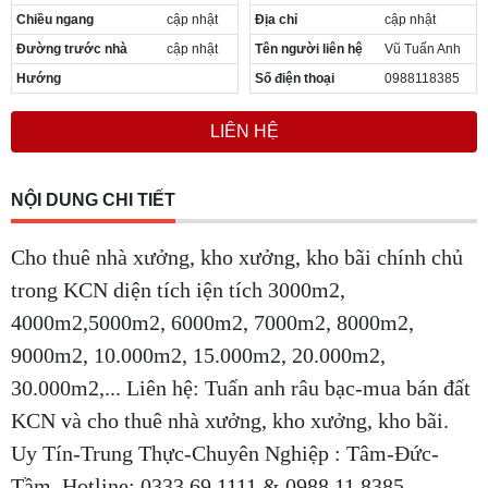
Chiều ngang
cập nhật
Địa chỉ
cập nhật
Đường trước nhà
cập nhật
Tên người liên hệ
Vũ Tuấn Anh
Hướng
Số điện thoại
0988118385
LIÊN HỆ
NỘI DUNG CHI TIẾT
Cho thuê nhà xưởng, kho xưởng, kho bãi chính chủ
trong KCN diện tích iện tích 3000m2,
4000m2,5000m2, 6000m2, 7000m2, 8000m2,
9000m2, 10.000m2, 15.000m2, 20.000m2,
30.000m2,... Liên hệ: Tuấn anh râu bạc-mua bán đất
KCN và cho thuê nhà xưởng, kho xưởng, kho bãi.
Uy Tín-Trung Thực-Chuyên Nghiệp : Tâm-Đức-
Tầm. Hotline: 0333.69.1111 & 0988.11.8385