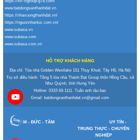
https://xn--ttgroup-g7a.com/
www.batdongsanthanhdat.vn
https://nhaxuongthanhdat.vn/
https://nguonnhanluc.com.vn/
www.subasa.vn
www.subasa.com
www.subasa.com.vn
HỖ TRỢ KHÁCH HÀNG
Địa chỉ: Tòa nhà Golden Westlake 151 Thụy Khuê, Tây Hồ, Hà Nội
Trụ sở điều hành: Tầng 5 tòa nhà Thành Đạt Group thôn Hồng Cầu, xã
Như Quỳnh, tỉnh Hưng Yên
Hotline:
0333.69.1111
. Tuấn anh râu bạc
Gmail:
batdongsanthanhdat.vn@gmail.com
T
ÂM -
Đ
ỨC - TẦM
UY T
ÍN -
TRUNG TH
ỰC - CHUY
ÊN
NGHI
ỆP