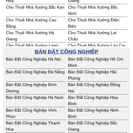
Hóa
Giang
Cho Thuê Nhà Xưởng Bắc Kạn
Cho Thuê Nhà Xưởng Bắc
Ninh
Cho Thuê Nhà Xưởng Cao
Cho Thuê Nhà Xưởng Điện
Bằng
Biên
Cho Thuê Nhà Xưởng Hà
Cho Thuê Nhà Xưởng Lai
Giang
Châu
Cho Thuê Nhà Xưởng Lạng
Cho Thuê Nhà Xưởng Lào Cai
BÁN ĐẤT CÔNG NGHIỆP
Sơn
Cho Thuê Nhà Xưởng Nam
Cho Thuê Nhà Xưởng Phú Thọ
Bán Đất Công Nghiệp Hà Nội
Bán Đất Công Nghiệp Hồ Chí
Định
Minh
Cho Thuê Nhà Xưởng Sơn La
Cho Thuê Nhà Xưởng Thái
Bán Đất Công Nghiệp Đà Nẵng
Bán Đất Công Nghiệp Hải
Bình
Phòng
Cho Thuê Nhà Xưởng Thái
Cho Thuê Nhà Xưởng Tuyên
Bán Đất Công Nghiệp Bình
Bán Đất Công Nghiệp Đồng
Nguyên
Quang
Dương
Nai
Cho Thuê Nhà Xưởng Yên Bái
Cho Thuê Nhà Xưởng Thừa T.
Bán Đất Công Nghiệp Hà Nam
Bán Đất Công Nghiệp Hòa
Huế
Bình
Cho Thuê Nhà Xưởng Khánh
Cho Thuê Nhà Xưởng Lâm
Bán Đất Công Nghiệp Vĩnh
Bán Đất Công Nghiệp Ninh
Hoà
Đồng
Phúc
Bình
Cho Thuê Nhà Xưởng Bình
Cho Thuê Nhà Xưởng Bình
Bán Đất Công Nghiệp Thanh
Bán Đất Công Nghiệp Bắc
Định
Thuận
Hóa
Giang