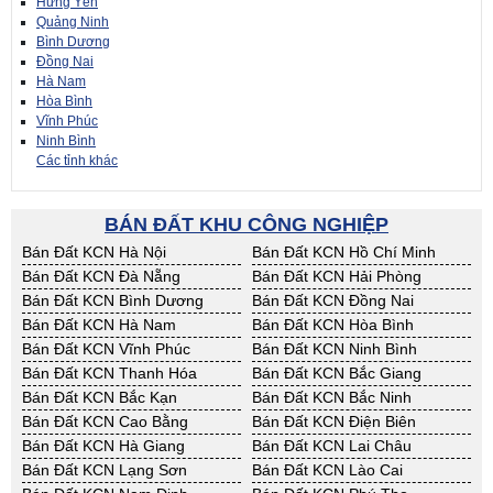
Hưng Yên
Quảng Ninh
Bình Dương
Đồng Nai
Hà Nam
Hòa Bình
Vĩnh Phúc
Ninh Bình
Các tỉnh khác
BÁN ĐẤT KHU CÔNG NGHIỆP
Bán Đất KCN Hà Nội
Bán Đất KCN Hồ Chí Minh
Bán Đất KCN Đà Nẵng
Bán Đất KCN Hải Phòng
Bán Đất KCN Bình Dương
Bán Đất KCN Đồng Nai
Bán Đất KCN Hà Nam
Bán Đất KCN Hòa Bình
Bán Đất KCN Vĩnh Phúc
Bán Đất KCN Ninh Bình
Bán Đất KCN Thanh Hóa
Bán Đất KCN Bắc Giang
Bán Đất KCN Bắc Kạn
Bán Đất KCN Bắc Ninh
Bán Đất KCN Cao Bằng
Bán Đất KCN Điện Biên
Bán Đất KCN Hà Giang
Bán Đất KCN Lai Châu
Bán Đất KCN Lạng Sơn
Bán Đất KCN Lào Cai