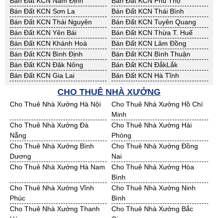
Bán Đất KCN Nam Định
Bán Đất KCN Phú Thọ
Bán Đất KCN Sơn La
Bán Đất KCN Thái Bình
Bán Đất KCN Thái Nguyên
Bán Đất KCN Tuyên Quang
Bán Đất KCN Yên Bái
Bán Đất KCN Thừa T. Huế
Bán Đất KCN Khánh Hoà
Bán Đất KCN Lâm Đồng
Bán Đất KCN Bình Định
Bán Đất KCN Bình Thuận
Bán Đất KCN Đăk Nông
Bán Đất KCN ĐắkLắk
Bán Đất KCN Gia Lai
Bán Đất KCN Hà Tĩnh
Bán Đất KCN Kon Tum
Bán Đất KCN Nghệ An
CHO THUÊ NHÀ XƯỞNG
Bán Đất KCN Ninh Thuận
Bán Đất KCN Phú Yên
Cho Thuê Nhà Xưởng Hà Nội
Cho Thuê Nhà Xưởng Hồ Chí
Bán Đất KCN Quảng Bình
Bán Đất KCN Quảng Nam
Minh
Bán Đất KCN Quảng Ngãi
Bán Đất KCN Bà Rịa - VT
Cho Thuê Nhà Xưởng Đà
Cho Thuê Nhà Xưởng Hải
Bán Đất KCN Cần Thơ
Bán Đất KCN An Giang
Nẵng
Phòng
Bán Đất KCN Bạc Liêu
Bán Đất KCN Bến Tre
Cho Thuê Nhà Xưởng Bình
Cho Thuê Nhà Xưởng Đồng
Bán Đất KCN Bình Phước
Bán Đất KCN Cà Mau
Dương
Nai
Bán Đất KCN Đồng Tháp
Bán Đất KCN Hậu Giang
Cho Thuê Nhà Xưởng Hà Nam
Cho Thuê Nhà Xưởng Hòa
Bán Đất KCN Kiên Giang
Bán Đất KCN Long An
Bình
Bán Đất KCN Sóc Trăng
Bán Đất KCN Tây Ninh
Cho Thuê Nhà Xưởng Vĩnh
Cho Thuê Nhà Xưởng Ninh
Bán Đất KCN Tiền Giang
Bán Đất KCN Trà Vinh
Phúc
Bình
Bán Đất KCN Vĩnh Long
Bán Đất KCN Hải Dương
Cho Thuê Nhà Xưởng Thanh
Cho Thuê Nhà Xưởng Bắc
Bán Đất KCN Hưng Yên
Bán Đất KCN Quảng Ninh