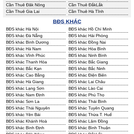
Bán Đất Dự Án 50 năm Tiền
Bán Đất Dự Án 50 năm Trà
Cần Thuê Đăk Nông
Cần Thuê ĐắkLắk
Giang
Vinh
Cần Thuê Gia Lai
Cần Thuê Hà Tĩnh
Bán Đất Dự Án 50 năm Vĩnh
Bán Đất Dự Án 50 năm Hải
Cần Thuê Kon Tum
Cần Thuê Nghệ An
Long
Dương
BĐS KHÁC
Cần Thuê Ninh Thuận
Cần Thuê Phú Yên
Bán Đất Dự Án 50 năm Hưng
Bán Đất Dự Án 50 năm Quảng
BĐS khác Hà Nội
BĐS khác Hồ Chí Minh
Cần Thuê Quảng Bình
Cần Thuê Quảng Nam
Yên
Ninh
BĐS khác Đà Nẵng
BĐS khác Hải Phòng
Cần Thuê Quảng Ngãi
Cần Thuê Bà Rịa - VT
BĐS khác Bình Dương
BĐS khác Đồng Nai
Cần Thuê Cần Thơ
Cần Thuê An Giang
BĐS khác Hà Nam
BĐS khác Hòa Bình
Cần Thuê Bạc Liêu
Cần Thuê Bến Tre
BĐS khác Vĩnh Phúc
BĐS khác Ninh Bình
Cần Thuê Bình Phước
Cần Thuê Cà Mau
BĐS khác Thanh Hóa
BĐS khác Bắc Giang
Cần Thuê Đồng Tháp
Cần Thuê Hậu Giang
BĐS khác Bắc Kạn
BĐS khác Bắc Ninh
Cần Thuê Kiên Giang
Cần Thuê Long An
BĐS khác Cao Bằng
BĐS khác Điện Biên
Cần Thuê Sóc Trăng
Cần Thuê Tây Ninh
BĐS khác Hà Giang
BĐS khác Lai Châu
Cần Thuê Tiền Giang
Cần Thuê Trà Vinh
BĐS khác Lạng Sơn
BĐS khác Lào Cai
Cần Thuê Vĩnh Long
Cần Thuê Hải Dương
BĐS khác Nam Định
BĐS khác Phú Thọ
Cần Thuê Hưng Yên
Cần Thuê Quảng Ninh
BĐS khác Sơn La
BĐS khác Thái Bình
BĐS khác Thái Nguyên
BĐS khác Tuyên Quang
BĐS khác Yên Bái
BĐS khác Thừa T. Huế
BĐS khác Khánh Hoà
BĐS khác Lâm Đồng
BĐS khác Bình Định
BĐS khác Bình Thuận