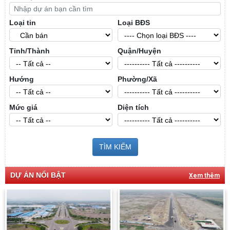
Loại tin
Loại BĐS
Tỉnh/Thành
Quận/Huyện
Hướng
Phường/Xã
Mức giá
Diện tích
TÌM KIẾM
DỰ ÁN NỔI BẬT
Xem thêm