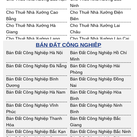
Ninh
Cho Thuê Nhà Xưởng Cao
Cho Thuê Nhà Xưởng Điện
Bằng
Biên
Cho Thuê Nhà Xưởng Hà
Cho Thuê Nhà Xưởng Lai
Giang
Châu
Cho Thuê Nhà Xưởng Lạng
Cho Thuê Nhà Xưởng Lào Cai
BÁN ĐẤT CÔNG NGHIỆP
Sơn
Cho Thuê Nhà Xưởng Nam
Cho Thuê Nhà Xưởng Phú Thọ
Bán Đất Công Nghiệp Hà Nội
Bán Đất Công Nghiệp Hồ Chí
Định
Minh
Cho Thuê Nhà Xưởng Sơn La
Cho Thuê Nhà Xưởng Thái
Bán Đất Công Nghiệp Đà Nẵng
Bán Đất Công Nghiệp Hải
Bình
Phòng
Cho Thuê Nhà Xưởng Thái
Cho Thuê Nhà Xưởng Tuyên
Bán Đất Công Nghiệp Bình
Bán Đất Công Nghiệp Đồng
Nguyên
Quang
Dương
Nai
Cho Thuê Nhà Xưởng Yên Bái
Cho Thuê Nhà Xưởng Thừa T.
Bán Đất Công Nghiệp Hà Nam
Bán Đất Công Nghiệp Hòa
Huế
Bình
Cho Thuê Nhà Xưởng Khánh
Cho Thuê Nhà Xưởng Lâm
Bán Đất Công Nghiệp Vĩnh
Bán Đất Công Nghiệp Ninh
Hoà
Đồng
Phúc
Bình
Cho Thuê Nhà Xưởng Bình
Cho Thuê Nhà Xưởng Bình
Bán Đất Công Nghiệp Thanh
Bán Đất Công Nghiệp Bắc
Định
Thuận
Hóa
Giang
Cho Thuê Nhà Xưởng Đăk
Cho Thuê Nhà Xưởng ĐắkLắk
Bán Đất Công Nghiệp Bắc Kạn
Bán Đất Công Nghiệp Bắc Ninh