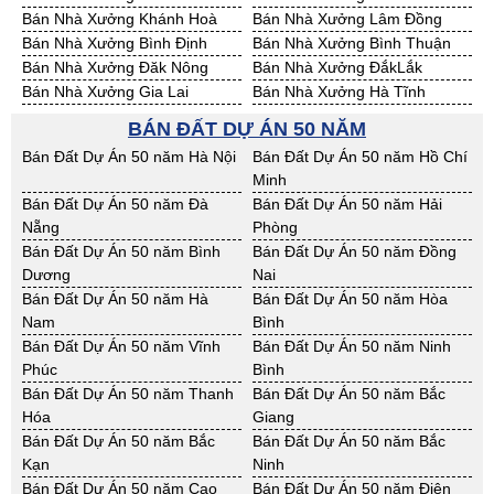
Cho Thuê Nhà Xưởng Tiền
Cho Thuê Nhà Xưởng Trà Vinh
Bán Đất Công Nghiệp Kon Tum
Bán Đất Công Nghiệp Nghệ An
Bán Nhà Xưởng Khánh Hoà
Bán Nhà Xưởng Lâm Đồng
Giang
Bán Đất Công Nghiệp Ninh
Bán Đất Công Nghiệp Phú Yên
Bán Nhà Xưởng Bình Định
Bán Nhà Xưởng Bình Thuận
Cho Thuê Nhà Xưởng Vĩnh
Cho Thuê Nhà Xưởng Hải
Thuận
Bán Nhà Xưởng Đăk Nông
Bán Nhà Xưởng ĐắkLắk
Long
Dương
Bán Đất Công Nghiệp Quảng
Bán Đất Công Nghiệp Quảng
Bán Nhà Xưởng Gia Lai
Bán Nhà Xưởng Hà Tĩnh
Cho Thuê Nhà Xưởng Hưng
Cho Thuê Nhà Xưởng Quảng
Bình
Nam
Bán Nhà Xưởng Kon Tum
Bán Nhà Xưởng Nghệ An
Yên
Ninh
BÁN ĐẤT DỰ ÁN 50 NĂM
Bán Đất Công Nghiệp Quảng
Bán Đất Công Nghiệp Bà Rịa -
Bán Nhà Xưởng Ninh Thuận
Bán Nhà Xưởng Phú Yên
Ngãi
VT
Bán Đất Dự Án 50 năm Hà Nội
Bán Đất Dự Án 50 năm Hồ Chí
Bán Nhà Xưởng Quảng Bình
Bán Nhà Xưởng Quảng Nam
Bán Đất Công Nghiệp Cần Thơ
Bán Đất Công Nghiệp An
Minh
Bán Nhà Xưởng Quảng Ngãi
Bán Nhà Xưởng Bà Rịa - VT
Giang
Bán Đất Dự Án 50 năm Đà
Bán Đất Dự Án 50 năm Hải
Bán Nhà Xưởng Cần Thơ
Bán Nhà Xưởng An Giang
Bán Đất Công Nghiệp Bạc Liêu
Bán Đất Công Nghiệp Bến Tre
Nẵng
Phòng
Bán Nhà Xưởng Bạc Liêu
Bán Nhà Xưởng Bến Tre
Bán Đất Công Nghiệp Bình
Bán Đất Công Nghiệp Cà Mau
Bán Đất Dự Án 50 năm Bình
Bán Đất Dự Án 50 năm Đồng
Bán Nhà Xưởng Bình Phước
Bán Nhà Xưởng Cà Mau
Phước
Dương
Nai
Bán Nhà Xưởng Đồng Tháp
Bán Nhà Xưởng Hậu Giang
Bán Đất Công Nghiệp Đồng
Bán Đất Công Nghiệp Hậu
Bán Đất Dự Án 50 năm Hà
Bán Đất Dự Án 50 năm Hòa
Bán Nhà Xưởng Kiên Giang
Bán Nhà Xưởng Long An
Tháp
Giang
Nam
Bình
Bán Nhà Xưởng Sóc Trăng
Bán Nhà Xưởng Tây Ninh
Bán Đất Công Nghiệp Kiên
Bán Đất Công Nghiệp Long An
Bán Đất Dự Án 50 năm Vĩnh
Bán Đất Dự Án 50 năm Ninh
Bán Nhà Xưởng Tiền Giang
Bán Nhà Xưởng Trà Vinh
Giang
Phúc
Bình
Bán Nhà Xưởng Vĩnh Long
Bán Nhà Xưởng Hải Dương
Bán Đất Công Nghiệp Sóc
Bán Đất Công Nghiệp Tây Ninh
Bán Đất Dự Án 50 năm Thanh
Bán Đất Dự Án 50 năm Bắc
Bán Nhà Xưởng Hưng Yên
Bán Nhà Xưởng Quảng Ninh
Trăng
Hóa
Giang
Bán Đất Công Nghiệp Tiền
Bán Đất Công Nghiệp Trà Vinh
Bán Đất Dự Án 50 năm Bắc
Bán Đất Dự Án 50 năm Bắc
Giang
Kạn
Ninh
Bán Đất Công Nghiệp Vĩnh
Bán Đất Công Nghiệp Hải
Bán Đất Dự Án 50 năm Cao
Bán Đất Dự Án 50 năm Điện