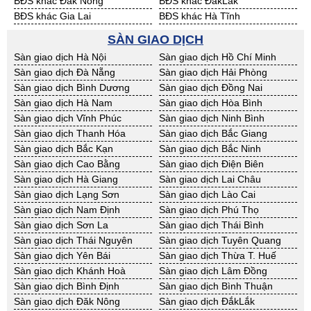
BĐS khác Đăk Nông
BĐS khác ĐắkLắk
BĐS khác Gia Lai
BĐS khác Hà Tĩnh
BĐS khác Kon Tum
BĐS khác Nghệ An
SÀN GIAO DỊCH
BĐS khác Ninh Thuận
BĐS khác Phú Yên
Sàn giao dịch Hà Nội
Sàn giao dịch Hồ Chí Minh
BĐS khác Quảng Bình
BĐS khác Quảng Nam
Sàn giao dịch Đà Nẵng
Sàn giao dịch Hải Phòng
BĐS khác Quảng Ngãi
BĐS khác Bà Rịa - VT
Sàn giao dịch Bình Dương
Sàn giao dịch Đồng Nai
BĐS khác Cần Thơ
BĐS khác An Giang
Sàn giao dịch Hà Nam
Sàn giao dịch Hòa Bình
BĐS khác Bạc Liêu
BĐS khác Bến Tre
Sàn giao dịch Vĩnh Phúc
Sàn giao dịch Ninh Bình
BĐS khác Bình Phước
BĐS khác Cà Mau
Sàn giao dịch Thanh Hóa
Sàn giao dịch Bắc Giang
BĐS khác Đồng Tháp
BĐS khác Hậu Giang
Sàn giao dịch Bắc Kạn
Sàn giao dịch Bắc Ninh
BĐS khác Kiên Giang
BĐS khác Long An
Sàn giao dịch Cao Bằng
Sàn giao dịch Điện Biên
BĐS khác Sóc Trăng
BĐS khác Tây Ninh
Sàn giao dịch Hà Giang
Sàn giao dịch Lai Châu
BĐS khác Tiền Giang
BĐS khác Trà Vinh
Sàn giao dịch Lạng Sơn
Sàn giao dịch Lào Cai
BĐS khác Vĩnh Long
BĐS khác Hải Dương
Sàn giao dịch Nam Định
Sàn giao dịch Phú Thọ
BĐS khác Hưng Yên
BĐS khác Quảng Ninh
Sàn giao dịch Sơn La
Sàn giao dịch Thái Bình
Sàn giao dịch Thái Nguyên
Sàn giao dịch Tuyên Quang
Sàn giao dịch Yên Bái
Sàn giao dịch Thừa T. Huế
Sàn giao dịch Khánh Hoà
Sàn giao dịch Lâm Đồng
Sàn giao dịch Bình Định
Sàn giao dịch Bình Thuận
Sàn giao dịch Đăk Nông
Sàn giao dịch ĐắkLắk