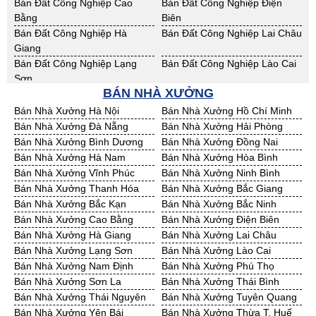
Nông
Bán Đất Công Nghiệp Cao
Bán Đất Công Nghiệp Điện
Cho Thuê Nhà Xưởng Gia Lai
Cho Thuê Nhà Xưởng Hà Tĩnh
Bằng
Biên
Cho Thuê Nhà Xưởng Kon
Cho Thuê Nhà Xưởng Nghệ An
Bán Đất Công Nghiệp Hà
Bán Đất Công Nghiệp Lai Châu
Tum
Giang
Cho Thuê Nhà Xưởng Ninh
Cho Thuê Nhà Xưởng Phú Yên
Bán Đất Công Nghiệp Lạng
Bán Đất Công Nghiệp Lào Cai
Thuận
Sơn
Cho Thuê Nhà Xưởng Quảng
BÁN NHÀ XƯỞNG
Cho Thuê Nhà Xưởng Quảng
Bán Đất Công Nghiệp Nam
Bán Đất Công Nghiệp Phú Thọ
Bình
Nam
Định
Bán Nhà Xưởng Hà Nội
Bán Nhà Xưởng Hồ Chí Minh
Cho Thuê Nhà Xưởng Quảng
Cho Thuê Nhà Xưởng Bà Rịa -
Bán Đất Công Nghiệp Sơn La
Bán Đất Công Nghiệp Thái
Bán Nhà Xưởng Đà Nẵng
Bán Nhà Xưởng Hải Phòng
Ngãi
VT
Bình
Bán Nhà Xưởng Bình Dương
Bán Nhà Xưởng Đồng Nai
Cho Thuê Nhà Xưởng Cần
Cho Thuê Nhà Xưởng An
Bán Đất Công Nghiệp Thái
Bán Đất Công Nghiệp Tuyên
Bán Nhà Xưởng Hà Nam
Bán Nhà Xưởng Hòa Bình
Thơ
Giang
Nguyên
Quang
Bán Nhà Xưởng Vĩnh Phúc
Bán Nhà Xưởng Ninh Bình
Cho Thuê Nhà Xưởng Bạc Liêu
Cho Thuê Nhà Xưởng Bến Tre
Bán Đất Công Nghiệp Yên Bái
Bán Đất Công Nghiệp Thừa T.
Bán Nhà Xưởng Thanh Hóa
Bán Nhà Xưởng Bắc Giang
Cho Thuê Nhà Xưởng Bình
Cho Thuê Nhà Xưởng Cà Mau
Huế
Bán Nhà Xưởng Bắc Kạn
Bán Nhà Xưởng Bắc Ninh
Phước
Bán Đất Công Nghiệp Khánh
Bán Đất Công Nghiệp Lâm
Bán Nhà Xưởng Cao Bằng
Bán Nhà Xưởng Điện Biên
Cho Thuê Nhà Xưởng Đồng
Cho Thuê Nhà Xưởng Hậu
Hoà
Đồng
Bán Nhà Xưởng Hà Giang
Bán Nhà Xưởng Lai Châu
Tháp
Giang
Bán Đất Công Nghiệp Bình
Bán Đất Công Nghiệp Bình
Bán Nhà Xưởng Lạng Sơn
Bán Nhà Xưởng Lào Cai
Cho Thuê Nhà Xưởng Kiên
Cho Thuê Nhà Xưởng Long An
Định
Thuận
Bán Nhà Xưởng Nam Định
Bán Nhà Xưởng Phú Thọ
Giang
Bán Đất Công Nghiệp Đăk
Bán Đất Công Nghiệp ĐắkLắk
Bán Nhà Xưởng Sơn La
Bán Nhà Xưởng Thái Bình
Cho Thuê Nhà Xưởng Sóc
Cho Thuê Nhà Xưởng Tây
Nông
Bán Nhà Xưởng Thái Nguyên
Bán Nhà Xưởng Tuyên Quang
Trăng
Ninh
Bán Đất Công Nghiệp Gia Lai
Bán Đất Công Nghiệp Hà Tĩnh
Bán Nhà Xưởng Yên Bái
Bán Nhà Xưởng Thừa T. Huế