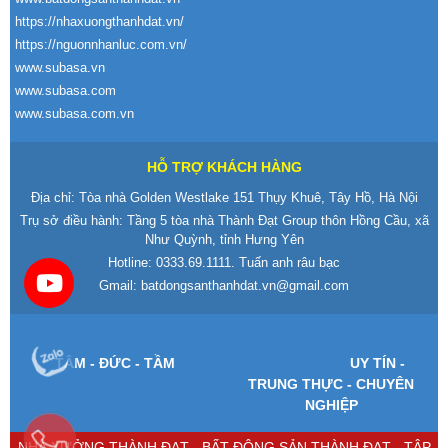
https://nhaxuongthanhdat.vn/
https://nguonnhanluc.com.vn/
www.subasa.vn
www.subasa.com
www.subasa.com.vn
HỖ TRỢ KHÁCH HÀNG
Địa chỉ: Tòa nhà Golden Westlake 151 Thụy Khuê, Tây Hồ, Hà Nội
Trụ sở điều hành: Tầng 5 tòa nhà Thành Đạt Group thôn Hồng Cầu, xã
Như Quỳnh, tỉnh Hưng Yên
Hotline:
0333.69.1111
. Tuấn anh râu bạc
Gmail:
batdongsanthanhdat.vn@gmail.com
T
ÂM -
Đ
ỨC - TẦM
UY T
ÍN -
TRUNG TH
ỰC - CHUY
ÊN
NGHI
ỆP
NHÀ XƯỞNG THÀNH ĐẠT - BẤT ĐỘNG SẢN THÀNH ĐẠT - TẬP