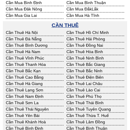
Cần Mua Bình Định
Cần Mua Bình Thuận
Bán Đất Dự Án 50 năm Kon
Bán Đất Dự Án 50 năm Nghệ
Cần Mua Đăk Nông
Cần Mua ĐắkLắk
Tum
An
Cần Mua Gia Lai
Cần Mua Hà Tĩnh
Bán Đất Dự Án 50 năm Ninh
Bán Đất Dự Án 50 năm Phú
Cần Mua Kon Tum
Cần Mua Nghệ An
Thuận
Yên
CẦN THUÊ
Cần Mua Ninh Thuận
Cần Mua Phú Yên
Bán Đất Dự Án 50 năm Quảng
Bán Đất Dự Án 50 năm Quảng
Cần Thuê Hà Nội
Cần Thuê Hồ Chí Minh
Cần Mua Quảng Bình
Cần Mua Quảng Nam
Bình
Nam
Cần Thuê Đà Nẵng
Cần Thuê Hải Phòng
Cần Mua Quảng Ngãi
Cần Mua Bà Rịa - VT
Bán Đất Dự Án 50 năm Quảng
Bán Đất Dự Án 50 năm Bà Rịa
Cần Thuê Bình Dương
Cần Thuê Đồng Nai
Cần Mua Cần Thơ
Cần Mua An Giang
Ngãi
- VT
Cần Thuê Hà Nam
Cần Thuê Hòa Bình
Cần Mua Bạc Liêu
Cần Mua Bến Tre
Bán Đất Dự Án 50 năm Cần
Bán Đất Dự Án 50 năm An
Cần Thuê Vĩnh Phúc
Cần Thuê Ninh Bình
Cần Mua Bình Phước
Cần Mua Cà Mau
Thơ
Giang
Cần Thuê Thanh Hóa
Cần Thuê Bắc Giang
Cần Mua Đồng Tháp
Cần Mua Hậu Giang
Bán Đất Dự Án 50 năm Bạc
Bán Đất Dự Án 50 năm Bến
Cần Thuê Bắc Kạn
Cần Thuê Bắc Ninh
Cần Mua Kiên Giang
Cần Mua Long An
Liêu
Tre
Cần Thuê Cao Bằng
Cần Thuê Điện Biên
Cần Mua Sóc Trăng
Cần Mua Tây Ninh
Bán Đất Dự Án 50 năm Bình
Bán Đất Dự Án 50 năm Cà
Cần Thuê Hà Giang
Cần Thuê Lai Châu
Cần Mua Tiền Giang
Cần Mua Trà Vinh
Phước
Mau
Cần Thuê Lạng Sơn
Cần Thuê Lào Cai
Cần Mua Vĩnh Long
Cần Mua Hải Dương
Bán Đất Dự Án 50 năm Đồng
Bán Đất Dự Án 50 năm Hậu
Cần Thuê Nam Định
Cần Thuê Phú Thọ
Cần Mua Hưng Yên
Cần Mua Quảng Ninh
Tháp
Giang
Cần Thuê Sơn La
Cần Thuê Thái Bình
Bán Đất Dự Án 50 năm Kiên
Bán Đất Dự Án 50 năm Long
Cần Thuê Thái Nguyên
Cần Thuê Tuyên Quang
Giang
An
Cần Thuê Yên Bái
Cần Thuê Thừa T. Huế
Bán Đất Dự Án 50 năm Sóc
Bán Đất Dự Án 50 năm Tây
Cần Thuê Khánh Hoà
Cần Thuê Lâm Đồng
Trăng
Ninh
Cần Thuê Bình Định
Cần Thuê Bình Thuận