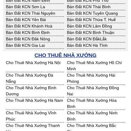
Bán Đất KCN Nam Định
Bán Đất KCN Phú Thọ
Bán Đất KCN Sơn La
Bán Đất KCN Thái Bình
Bán Đất KCN Thái Nguyên
Bán Đất KCN Tuyên Quang
Bán Đất KCN Yên Bái
Bán Đất KCN Thừa T. Huế
Bán Đất KCN Khánh Hoà
Bán Đất KCN Lâm Đồng
Bán Đất KCN Bình Định
Bán Đất KCN Bình Thuận
Bán Đất KCN Đăk Nông
Bán Đất KCN ĐắkLắk
Bán Đất KCN Gia Lai
Bán Đất KCN Hà Tĩnh
Bán Đất KCN Kon Tum
Bán Đất KCN Nghệ An
CHO THUÊ NHÀ XƯỞNG
Bán Đất KCN Ninh Thuận
Bán Đất KCN Phú Yên
Cho Thuê Nhà Xưởng Hà Nội
Cho Thuê Nhà Xưởng Hồ Chí
Bán Đất KCN Quảng Bình
Bán Đất KCN Quảng Nam
Minh
Bán Đất KCN Quảng Ngãi
Bán Đất KCN Bà Rịa - VT
Cho Thuê Nhà Xưởng Đà
Cho Thuê Nhà Xưởng Hải
Bán Đất KCN Cần Thơ
Bán Đất KCN An Giang
Nẵng
Phòng
Bán Đất KCN Bạc Liêu
Bán Đất KCN Bến Tre
Cho Thuê Nhà Xưởng Bình
Cho Thuê Nhà Xưởng Đồng
Bán Đất KCN Bình Phước
Bán Đất KCN Cà Mau
Dương
Nai
Bán Đất KCN Đồng Tháp
Bán Đất KCN Hậu Giang
Cho Thuê Nhà Xưởng Hà Nam
Cho Thuê Nhà Xưởng Hòa
Bán Đất KCN Kiên Giang
Bán Đất KCN Long An
Bình
Bán Đất KCN Sóc Trăng
Bán Đất KCN Tây Ninh
Cho Thuê Nhà Xưởng Vĩnh
Cho Thuê Nhà Xưởng Ninh
Bán Đất KCN Tiền Giang
Bán Đất KCN Trà Vinh
Phúc
Bình
Bán Đất KCN Vĩnh Long
Bán Đất KCN Hải Dương
Cho Thuê Nhà Xưởng Thanh
Cho Thuê Nhà Xưởng Bắc
Bán Đất KCN Hưng Yên
Bán Đất KCN Quảng Ninh