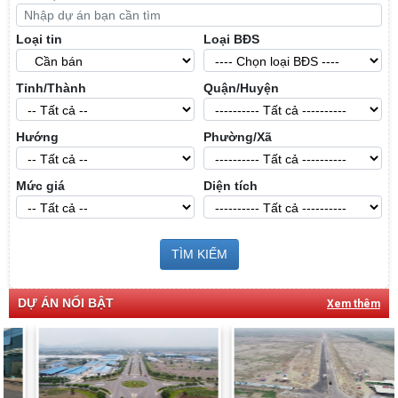
Loại tin
Loại BĐS
Tỉnh/Thành
Quận/Huyện
Hướng
Phường/Xã
Mức giá
Diện tích
TÌM KIẾM
DỰ ÁN NỔI BẬT
Xem thêm