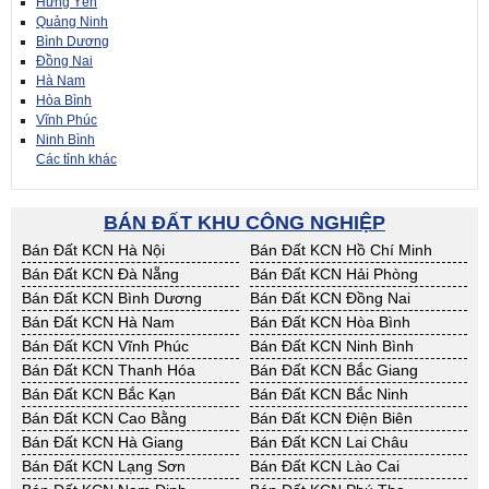
Hưng Yên
Quảng Ninh
Bình Dương
Đồng Nai
Hà Nam
Hòa Bình
Vĩnh Phúc
Ninh Bình
Các tỉnh khác
BÁN ĐẤT KHU CÔNG NGHIỆP
Bán Đất KCN Hà Nội
Bán Đất KCN Hồ Chí Minh
Bán Đất KCN Đà Nẵng
Bán Đất KCN Hải Phòng
Bán Đất KCN Bình Dương
Bán Đất KCN Đồng Nai
Bán Đất KCN Hà Nam
Bán Đất KCN Hòa Bình
Bán Đất KCN Vĩnh Phúc
Bán Đất KCN Ninh Bình
Bán Đất KCN Thanh Hóa
Bán Đất KCN Bắc Giang
Bán Đất KCN Bắc Kạn
Bán Đất KCN Bắc Ninh
Bán Đất KCN Cao Bằng
Bán Đất KCN Điện Biên
Bán Đất KCN Hà Giang
Bán Đất KCN Lai Châu
Bán Đất KCN Lạng Sơn
Bán Đất KCN Lào Cai