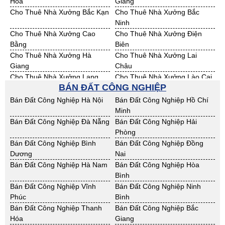
Hóa
Giang
Cho Thuê Nhà Xưởng Bắc Kạn
Cho Thuê Nhà Xưởng Bắc
Ninh
Cho Thuê Nhà Xưởng Cao
Cho Thuê Nhà Xưởng Điện
Bằng
Biên
Cho Thuê Nhà Xưởng Hà
Cho Thuê Nhà Xưởng Lai
Giang
Châu
Cho Thuê Nhà Xưởng Lạng
Cho Thuê Nhà Xưởng Lào Cai
BÁN ĐẤT CÔNG NGHIỆP
Sơn
Cho Thuê Nhà Xưởng Nam
Cho Thuê Nhà Xưởng Phú Thọ
Bán Đất Công Nghiệp Hà Nội
Bán Đất Công Nghiệp Hồ Chí
Định
Minh
Cho Thuê Nhà Xưởng Sơn La
Cho Thuê Nhà Xưởng Thái
Bán Đất Công Nghiệp Đà Nẵng
Bán Đất Công Nghiệp Hải
Bình
Phòng
Cho Thuê Nhà Xưởng Thái
Cho Thuê Nhà Xưởng Tuyên
Bán Đất Công Nghiệp Bình
Bán Đất Công Nghiệp Đồng
Nguyên
Quang
Dương
Nai
Cho Thuê Nhà Xưởng Yên Bái
Cho Thuê Nhà Xưởng Thừa T.
Bán Đất Công Nghiệp Hà Nam
Bán Đất Công Nghiệp Hòa
Huế
Bình
Cho Thuê Nhà Xưởng Khánh
Cho Thuê Nhà Xưởng Lâm
Bán Đất Công Nghiệp Vĩnh
Bán Đất Công Nghiệp Ninh
Hoà
Đồng
Phúc
Bình
Cho Thuê Nhà Xưởng Bình
Cho Thuê Nhà Xưởng Bình
Bán Đất Công Nghiệp Thanh
Bán Đất Công Nghiệp Bắc
Định
Thuận
Hóa
Giang