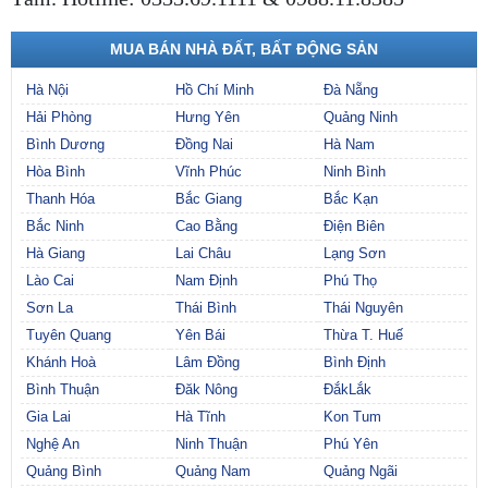
MUA BÁN NHÀ ĐẤT, BẤT ĐỘNG SẢN
Hà Nội
Hồ Chí Minh
Đà Nẵng
Hải Phòng
Hưng Yên
Quảng Ninh
Bình Dương
Đồng Nai
Hà Nam
Hòa Bình
Vĩnh Phúc
Ninh Bình
Thanh Hóa
Bắc Giang
Bắc Kạn
Bắc Ninh
Cao Bằng
Điện Biên
Hà Giang
Lai Châu
Lạng Sơn
Lào Cai
Nam Định
Phú Thọ
Sơn La
Thái Bình
Thái Nguyên
Tuyên Quang
Yên Bái
Thừa T. Huế
Khánh Hoà
Lâm Đồng
Bình Định
Bình Thuận
Đăk Nông
ĐắkLắk
Gia Lai
Hà Tĩnh
Kon Tum
Nghệ An
Ninh Thuận
Phú Yên
Quảng Bình
Quảng Nam
Quảng Ngãi