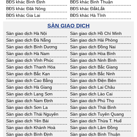
BĐS khác Bình Định
BĐS khác Bình Thuận
BĐS khác Đăk Nông
BĐS khác ĐắkLắk
BĐS khác Gia Lai
BĐS khác Hà Tĩnh
BĐS khác Kon Tum
BĐS khác Nghệ An
SÀN GIAO DỊCH
BĐS khác Ninh Thuận
BĐS khác Phú Yên
Sàn giao dịch Hà Nội
Sàn giao dịch Hồ Chí Minh
BĐS khác Quảng Bình
BĐS khác Quảng Nam
Sàn giao dịch Đà Nẵng
Sàn giao dịch Hải Phòng
BĐS khác Quảng Ngãi
BĐS khác Bà Rịa - VT
Sàn giao dịch Bình Dương
Sàn giao dịch Đồng Nai
BĐS khác Cần Thơ
BĐS khác An Giang
Sàn giao dịch Hà Nam
Sàn giao dịch Hòa Bình
BĐS khác Bạc Liêu
BĐS khác Bến Tre
Sàn giao dịch Vĩnh Phúc
Sàn giao dịch Ninh Bình
BĐS khác Bình Phước
BĐS khác Cà Mau
Sàn giao dịch Thanh Hóa
Sàn giao dịch Bắc Giang
BĐS khác Đồng Tháp
BĐS khác Hậu Giang
Sàn giao dịch Bắc Kạn
Sàn giao dịch Bắc Ninh
BĐS khác Kiên Giang
BĐS khác Long An
Sàn giao dịch Cao Bằng
Sàn giao dịch Điện Biên
BĐS khác Sóc Trăng
BĐS khác Tây Ninh
Sàn giao dịch Hà Giang
Sàn giao dịch Lai Châu
BĐS khác Tiền Giang
BĐS khác Trà Vinh
Sàn giao dịch Lạng Sơn
Sàn giao dịch Lào Cai
BĐS khác Vĩnh Long
BĐS khác Hải Dương
Sàn giao dịch Nam Định
Sàn giao dịch Phú Thọ
BĐS khác Hưng Yên
BĐS khác Quảng Ninh
Sàn giao dịch Sơn La
Sàn giao dịch Thái Bình
Sàn giao dịch Thái Nguyên
Sàn giao dịch Tuyên Quang
Sàn giao dịch Yên Bái
Sàn giao dịch Thừa T. Huế
Sàn giao dịch Khánh Hoà
Sàn giao dịch Lâm Đồng
Sàn giao dịch Bình Định
Sàn giao dịch Bình Thuận