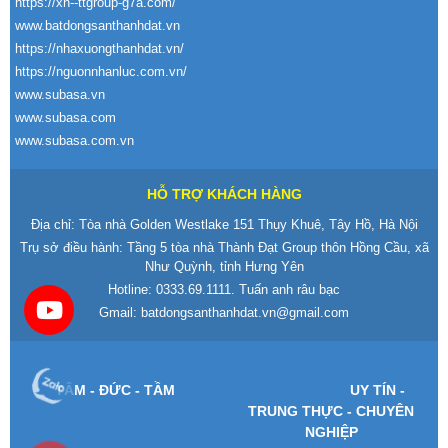
https://xn--ttgroup-g7a.com/
www.batdongsanthanhdat.vn
https://nhaxuongthanhdat.vn/
https://nguonnhanluc.com.vn/
www.subasa.vn
www.subasa.com
www.subasa.com.vn
HỖ TRỢ KHÁCH HÀNG
Địa chỉ: Tòa nhà Golden Westlake 151 Thụy Khuê, Tây Hồ, Hà Nội
Trụ sở điều hành: Tầng 5 tòa nhà Thành Đạt Group thôn Hồng Cầu, xã
Như Quỳnh, tỉnh Hưng Yên
Hotline:
0333.69.1111
. Tuấn anh râu bạc
Gmail:
batdongsanthanhdat.vn@gmail.com
T
ÂM -
Đ
ỨC - TẦM
UY T
ÍN -
TRUNG TH
ỰC - CHUY
ÊN
NGHI
ỆP