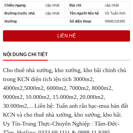
Chiều ngang
cập nhật
Địa chỉ
cập nhật
Đường trước nhà
cập nhật
Tên người liên hệ
Vũ Tuấn Anh
Hướng
Số điện thoại
0988118385
LIÊN HỆ
NỘI DUNG CHI TIẾT
Cho thuê nhà xưởng, kho xưởng, kho bãi chính chủ
trong KCN diện tích iện tích 3000m2,
4000m2,5000m2, 6000m2, 7000m2, 8000m2,
9000m2, 10.000m2, 15.000m2, 20.000m2,
30.000m2,... Liên hệ: Tuấn anh râu bạc-mua bán đất
KCN và cho thuê nhà xưởng, kho xưởng, kho bãi.
Uy Tín-Trung Thực-Chuyên Nghiệp : Tâm-Đức-
Tầm. Hotline: 0333.69.1111 & 0988.11.8385