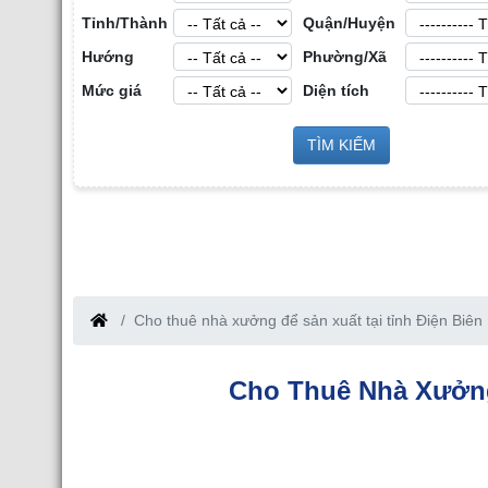
Tỉnh/Thành
Quận/Huyện
Hướng
Phường/Xã
Mức giá
Diện tích
Cho Thuê Nhà Xư
g Sản Công
TÌM KIẾM
Cho Thuê Nhà Xưởng tại Hưng Yên
iang
Cho thuê nhà xưởng để sản xuất tại tỉnh Điện Biên
Cho Thuê Nhà Xưởng