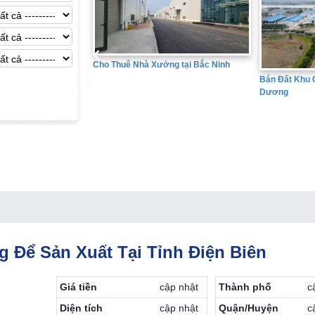
ởng tại Bắc Ninh
Bán Đất Khu
Bán Đất Khu Công Nghiệp tại Hải
Dương
 Để Sản Xuất Tại Tỉnh Điện Biên
Giá tiền
cập nhật
Thành phố
c
Diện tích
cập nhật
Quận/Huyện
c