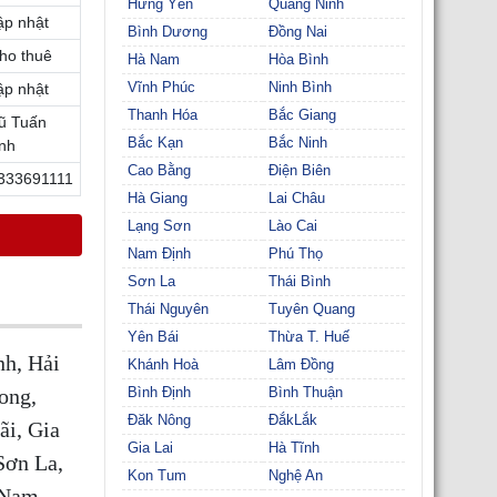
Hưng Yên
Quảng Ninh
ập nhật
Bình Dương
Đồng Nai
ho thuê
Hà Nam
Hòa Bình
Vĩnh Phúc
Ninh Bình
ập nhật
Thanh Hóa
Bắc Giang
ũ Tuấn
Bắc Kạn
Bắc Ninh
nh
Cao Bằng
Điện Biên
333691111
Hà Giang
Lai Châu
Lạng Sơn
Lào Cai
Nam Định
Phú Thọ
Sơn La
Thái Bình
Thái Nguyên
Tuyên Quang
Yên Bái
Thừa T. Huế
nh, Hải
Khánh Hoà
Lâm Đồng
ong,
Bình Định
Bình Thuận
Đăk Nông
ĐắkLắk
i, Gia
Gia Lai
Hà Tĩnh
Sơn La,
Kon Tum
Nghệ An
 Nam