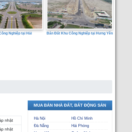
 Công Nghiệp tại Hưng Yên
Bán đất
Dịch Vụ
Huyện Â
SÀN GIAO DỊCH BẤT ĐỘNG SẢN
THÀNH ĐẠT
MUA BÁN NHÀ ĐẤT, BẤT ĐỘNG SẢN
Hà Nội
Hồ Chí Minh
ập nhật
Đà Nẵng
Hải Phòng
ập nhật