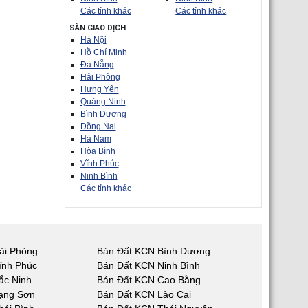
Các tỉnh khác
Các tỉnh khác
SÀN GIAO DỊCH
Hà Nội
Hồ Chí Minh
Đà Nẵng
Hải Phòng
Hưng Yên
Quảng Ninh
Bình Dương
Đồng Nai
Hà Nam
Hòa Bình
Vĩnh Phúc
Ninh Bình
Các tỉnh khác
ải Phòng
Bán Đất KCN Bình Dương
ĩnh Phúc
Bán Đất KCN Ninh Bình
ắc Ninh
Bán Đất KCN Cao Bằng
ạng Sơn
Bán Đất KCN Lào Cai