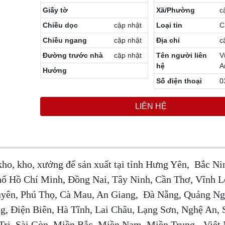
Giấy tờ
Xã/Phường
c
Chiều dọc
cập nhật
Loại tin
C
Chiều ngang
cập nhật
Địa chỉ
c
Đường trước nhà
cập nhật
Tên người liên
V
hệ
A
Hướng
Số điện thoại
0
LIÊN HỆ
kho, kho, xưởng để sản xuất tại tỉnh Hưng Yên, Bắc Ni
hố Hồ Chí Minh, Đồng Nai, Tây Ninh, Cần Thơ, Vĩnh L
yên, Phú Thọ, Cà Mau, An Giang, Đà Nẵng, Quảng Ngã
, Điện Biên, Hà Tĩnh, Lai Châu, Lạng Sơn, Nghệ An, 
Trị, Sài Gòn, Miền Bắc, Miền Nam, Miền Trung - Việt