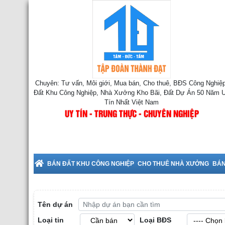
Chuyên: Tư vấn, Môi giới, Mua bán, Cho thuê, BĐS Công Nghiệp
Đất Khu Công Nghiệp, Nhà Xưởng Kho Bãi, Đất Dự Án 50 Năm 
Tín Nhất Việt Nam
UY TÍN - TRUNG THỰC - CHUYÊN NGHIỆP
uê Nhà Xưởng tại Bắc Ninh
BÁN ĐẤT KHU CÔNG NGHIỆP
CHO THUÊ NHÀ XƯỞNG
BÁN
Tên dự án
Loại tin
Loại BĐS