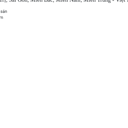
 sản
ầm