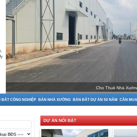
,
Uy
Cho Thuê Nhà Xưởng
 ĐẤT CÔNG NGHIỆP
BÁN NHÀ XƯỞNG
BÁN ĐẤT DỰ ÁN 50 NĂM
CẦN MU
DỰ ÁN NỔI BẬT