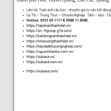
Liên hệ: Tuấn anh râu bạc - chuyên gia tư vấn bất động
Uy Tín – Trung Thực – Chuyên Nghiệp : Tâm – Đức -T
Hotline: 0333.69.1111 & 0988.11.8385
https://tapdoanthanhdat.vn/
https://xn--ttgroup-g7a.com/
https://batdongsanthanhdat.vn/
https://nhaxuongthanhdat.vn/
https://bandatkhucongnghiep.com/
https://nguonnhanluc.com.vn/
https://subasa.vn/
https://subasa.com.vn/
https://subasa.com/