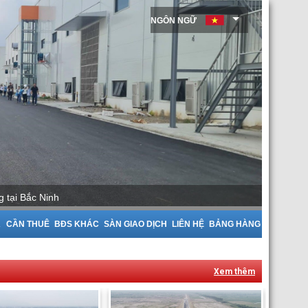
NGÔN NGỮ
 tại Bắc Giang
A
CẦN THUÊ
BĐS KHÁC
SÀN GIAO DỊCH
LIÊN HỆ
BẢNG HÀNG
Xem thêm