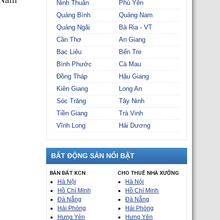
Ninh Thuận
Phú Yên
Quảng Bình
Quảng Nam
Quảng Ngãi
Bà Rịa - VT
Cần Thơ
An Giang
Bạc Liêu
Bến Tre
Bình Phước
Cà Mau
Đồng Tháp
Hậu Giang
Kiên Giang
Long An
Sóc Trăng
Tây Ninh
Tiền Giang
Trà Vinh
Vĩnh Long
Hải Dương
BẤT ĐỘNG SẢN NỔI BẬT
BÁN ĐẤT KCN
CHO THUÊ NHÀ XƯỞNG
Hà Nội
Hà Nội
Hồ Chí Minh
Hồ Chí Minh
Đà Nẵng
Đà Nẵng
Hải Phòng
Hải Phòng
Hưng Yên
Hưng Yên