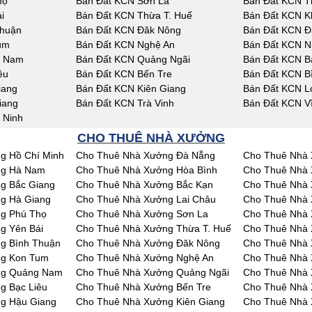
họ
Bán Đất KCN Sơn La
Bán Đất KCN T
i
Bán Đất KCN Thừa T. Huế
Bán Đất KCN K
Thuận
Bán Đất KCN Đăk Nông
Bán Đất KCN Đ
um
Bán Đất KCN Nghệ An
Bán Đất KCN N
g Nam
Bán Đất KCN Quảng Ngãi
Bán Đất KCN Bà
êu
Bán Đất KCN Bến Tre
Bán Đất KCN B
iang
Bán Đất KCN Kiên Giang
Bán Đất KCN L
iang
Bán Đất KCN Trà Vinh
Bán Đất KCN V
 Ninh
CHO THUÊ NHÀ XƯỞNG
g Hồ Chí Minh
Cho Thuê Nhà Xưởng Đà Nẵng
Cho Thuê Nhà 
ng Hà Nam
Cho Thuê Nhà Xưởng Hòa Bình
Cho Thuê Nhà 
g Bắc Giang
Cho Thuê Nhà Xưởng Bắc Kạn
Cho Thuê Nhà 
g Hà Giang
Cho Thuê Nhà Xưởng Lai Châu
Cho Thuê Nhà
g Phú Thọ
Cho Thuê Nhà Xưởng Sơn La
Cho Thuê Nhà 
g Yên Bái
Cho Thuê Nhà Xưởng Thừa T. Huế
Cho Thuê Nhà
g Bình Thuận
Cho Thuê Nhà Xưởng Đăk Nông
Cho Thuê Nhà
ng Kon Tum
Cho Thuê Nhà Xưởng Nghệ An
Cho Thuê Nhà 
ng Quảng Nam
Cho Thuê Nhà Xưởng Quảng Ngãi
Cho Thuê Nhà 
g Bạc Liêu
Cho Thuê Nhà Xưởng Bến Tre
Cho Thuê Nhà 
g Hậu Giang
Cho Thuê Nhà Xưởng Kiên Giang
Cho Thuê Nhà 