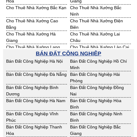
Hóa
Giang
Cho Thuê Nhà Xưởng Bắc Kạn
Cho Thuê Nhà Xưởng Bắc
Ninh
Cho Thuê Nhà Xưởng Cao
Cho Thuê Nhà Xưởng Điện
Bằng
Biên
Cho Thuê Nhà Xưởng Hà
Cho Thuê Nhà Xưởng Lai
Giang
Châu
Cho Thuê Nhà Xưởng Lạng
Cho Thuê Nhà Xưởng Lào Cai
BÁN ĐẤT CÔNG NGHIỆP
Sơn
Cho Thuê Nhà Xưởng Nam
Cho Thuê Nhà Xưởng Phú Thọ
Bán Đất Công Nghiệp Hà Nội
Bán Đất Công Nghiệp Hồ Chí
Định
Minh
Cho Thuê Nhà Xưởng Sơn La
Cho Thuê Nhà Xưởng Thái
Bán Đất Công Nghiệp Đà Nẵng
Bán Đất Công Nghiệp Hải
Bình
Phòng
Cho Thuê Nhà Xưởng Thái
Cho Thuê Nhà Xưởng Tuyên
Bán Đất Công Nghiệp Bình
Bán Đất Công Nghiệp Đồng
Nguyên
Quang
Dương
Nai
Cho Thuê Nhà Xưởng Yên Bái
Cho Thuê Nhà Xưởng Thừa T.
Bán Đất Công Nghiệp Hà Nam
Bán Đất Công Nghiệp Hòa
Huế
Bình
Cho Thuê Nhà Xưởng Khánh
Cho Thuê Nhà Xưởng Lâm
Bán Đất Công Nghiệp Vĩnh
Bán Đất Công Nghiệp Ninh
Hoà
Đồng
Phúc
Bình
Cho Thuê Nhà Xưởng Bình
Cho Thuê Nhà Xưởng Bình
Bán Đất Công Nghiệp Thanh
Bán Đất Công Nghiệp Bắc
Định
Thuận
Hóa
Giang