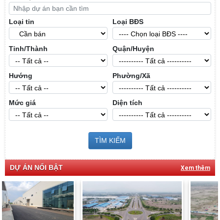
Loại tin
Loại BĐS
Tỉnh/Thành
Quận/Huyện
Hướng
Phường/Xã
Mức giá
Diện tích
TÌM KIẾM
DỰ ÁN NỔI BẬT
Xem thêm