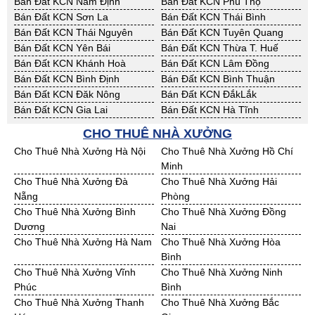
Bán Đất KCN Nam Định
Bán Đất KCN Phú Thọ
Bán Đất KCN Sơn La
Bán Đất KCN Thái Bình
Bán Đất KCN Thái Nguyên
Bán Đất KCN Tuyên Quang
Bán Đất KCN Yên Bái
Bán Đất KCN Thừa T. Huế
Bán Đất KCN Khánh Hoà
Bán Đất KCN Lâm Đồng
Bán Đất KCN Bình Định
Bán Đất KCN Bình Thuận
Bán Đất KCN Đăk Nông
Bán Đất KCN ĐắkLắk
Bán Đất KCN Gia Lai
Bán Đất KCN Hà Tĩnh
Bán Đất KCN Kon Tum
Bán Đất KCN Nghệ An
CHO THUÊ NHÀ XƯỞNG
Bán Đất KCN Ninh Thuận
Bán Đất KCN Phú Yên
Cho Thuê Nhà Xưởng Hà Nội
Cho Thuê Nhà Xưởng Hồ Chí
Bán Đất KCN Quảng Bình
Bán Đất KCN Quảng Nam
Minh
Bán Đất KCN Quảng Ngãi
Bán Đất KCN Bà Rịa - VT
Cho Thuê Nhà Xưởng Đà
Cho Thuê Nhà Xưởng Hải
Bán Đất KCN Cần Thơ
Bán Đất KCN An Giang
Nẵng
Phòng
Bán Đất KCN Bạc Liêu
Bán Đất KCN Bến Tre
Cho Thuê Nhà Xưởng Bình
Cho Thuê Nhà Xưởng Đồng
Bán Đất KCN Bình Phước
Bán Đất KCN Cà Mau
Dương
Nai
Bán Đất KCN Đồng Tháp
Bán Đất KCN Hậu Giang
Cho Thuê Nhà Xưởng Hà Nam
Cho Thuê Nhà Xưởng Hòa
Bán Đất KCN Kiên Giang
Bán Đất KCN Long An
Bình
Bán Đất KCN Sóc Trăng
Bán Đất KCN Tây Ninh
Cho Thuê Nhà Xưởng Vĩnh
Cho Thuê Nhà Xưởng Ninh
Bán Đất KCN Tiền Giang
Bán Đất KCN Trà Vinh
Phúc
Bình
Bán Đất KCN Vĩnh Long
Bán Đất KCN Hải Dương
Cho Thuê Nhà Xưởng Thanh
Cho Thuê Nhà Xưởng Bắc
Bán Đất KCN Hưng Yên
Bán Đất KCN Quảng Ninh