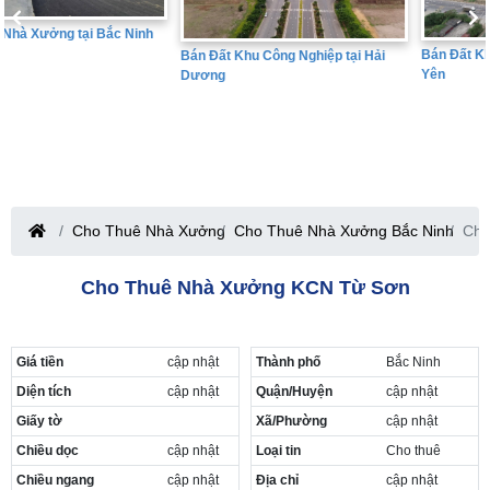
Bán Đất Khu Công Nghiệp tại Hưng
Bán Đất Khu Công Nghiệp tại Hải
Yên
Dương
Cho Thuê Nhà Xưởng
Cho Thuê Nhà Xưởng Bắc Ninh
Cho
Cho Thuê Nhà Xưởng KCN Từ Sơn
Giá tiền
cập nhật
Thành phố
Bắc Ninh
Diện tích
cập nhật
Quận/Huyện
cập nhật
Giấy tờ
Xã/Phường
cập nhật
Chiều dọc
cập nhật
Loại tin
Cho thuê
Chiều ngang
cập nhật
Địa chỉ
cập nhật