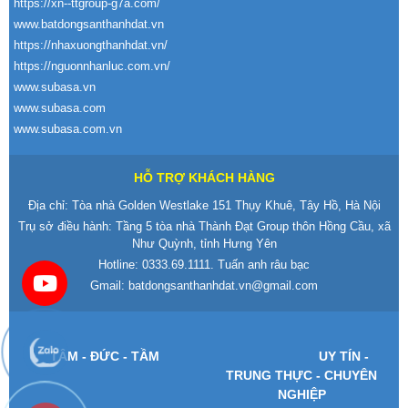
https://xn--ttgroup-g7a.com/
www.batdongsanthanhdat.vn
https://nhaxuongthanhdat.vn/
https://nguonnhanluc.com.vn/
www.subasa.vn
www.subasa.com
www.subasa.com.vn
HỖ TRỢ KHÁCH HÀNG
Địa chỉ: Tòa nhà Golden Westlake 151 Thụy Khuê, Tây Hồ, Hà Nội
Trụ sở điều hành: Tầng 5 tòa nhà Thành Đạt Group thôn Hồng Cầu, xã
Như Quỳnh, tỉnh Hưng Yên
Hotline:
0333.69.1111
. Tuấn anh râu bạc
Gmail:
batdongsanthanhdat.vn@gmail.com
T
ÂM -
Đ
ỨC - TẦM
UY T
ÍN -
TRUNG TH
ỰC - CHUY
ÊN
NGHI
ỆP