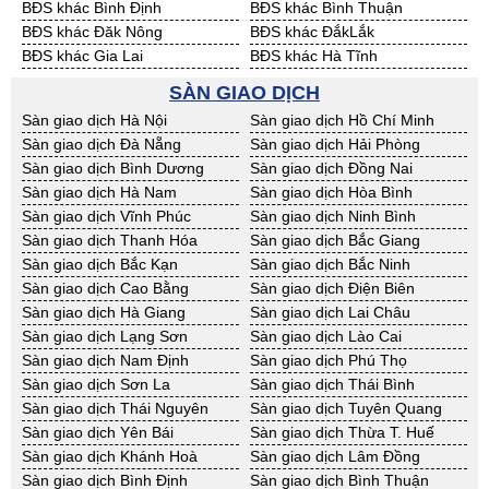
BĐS khác Bình Định
BĐS khác Bình Thuận
BĐS khác Đăk Nông
BĐS khác ĐắkLắk
BĐS khác Gia Lai
BĐS khác Hà Tĩnh
BĐS khác Kon Tum
BĐS khác Nghệ An
SÀN GIAO DỊCH
BĐS khác Ninh Thuận
BĐS khác Phú Yên
Sàn giao dịch Hà Nội
Sàn giao dịch Hồ Chí Minh
BĐS khác Quảng Bình
BĐS khác Quảng Nam
Sàn giao dịch Đà Nẵng
Sàn giao dịch Hải Phòng
BĐS khác Quảng Ngãi
BĐS khác Bà Rịa - VT
Sàn giao dịch Bình Dương
Sàn giao dịch Đồng Nai
BĐS khác Cần Thơ
BĐS khác An Giang
Sàn giao dịch Hà Nam
Sàn giao dịch Hòa Bình
BĐS khác Bạc Liêu
BĐS khác Bến Tre
Sàn giao dịch Vĩnh Phúc
Sàn giao dịch Ninh Bình
BĐS khác Bình Phước
BĐS khác Cà Mau
Sàn giao dịch Thanh Hóa
Sàn giao dịch Bắc Giang
BĐS khác Đồng Tháp
BĐS khác Hậu Giang
Sàn giao dịch Bắc Kạn
Sàn giao dịch Bắc Ninh
BĐS khác Kiên Giang
BĐS khác Long An
Sàn giao dịch Cao Bằng
Sàn giao dịch Điện Biên
BĐS khác Sóc Trăng
BĐS khác Tây Ninh
Sàn giao dịch Hà Giang
Sàn giao dịch Lai Châu
BĐS khác Tiền Giang
BĐS khác Trà Vinh
Sàn giao dịch Lạng Sơn
Sàn giao dịch Lào Cai
BĐS khác Vĩnh Long
BĐS khác Hải Dương
Sàn giao dịch Nam Định
Sàn giao dịch Phú Thọ
BĐS khác Hưng Yên
BĐS khác Quảng Ninh
Sàn giao dịch Sơn La
Sàn giao dịch Thái Bình
Sàn giao dịch Thái Nguyên
Sàn giao dịch Tuyên Quang
Sàn giao dịch Yên Bái
Sàn giao dịch Thừa T. Huế
Sàn giao dịch Khánh Hoà
Sàn giao dịch Lâm Đồng
Sàn giao dịch Bình Định
Sàn giao dịch Bình Thuận