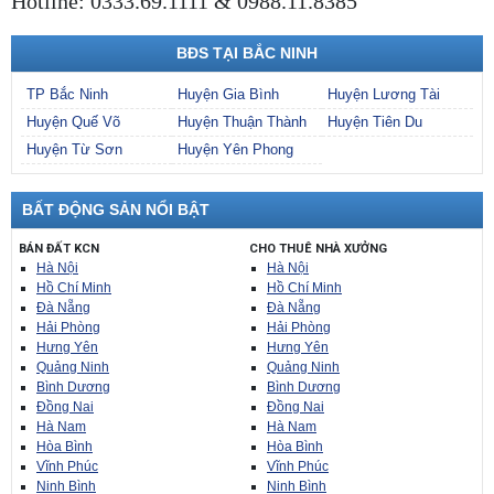
Hotline: 0333.69.1111 & 0988.11.8385
BĐS TẠI BẮC NINH
TP Bắc Ninh
Huyện Gia Bình
Huyện Lương Tài
Huyện Quế Võ
Huyện Thuận Thành
Huyện Tiên Du
Huyện Từ Sơn
Huyện Yên Phong
BẤT ĐỘNG SẢN NỔI BẬT
BÁN ĐẤT KCN
CHO THUÊ NHÀ XƯỞNG
Hà Nội
Hà Nội
Hồ Chí Minh
Hồ Chí Minh
Đà Nẵng
Đà Nẵng
Hải Phòng
Hải Phòng
Hưng Yên
Hưng Yên
Quảng Ninh
Quảng Ninh
Bình Dương
Bình Dương
Đồng Nai
Đồng Nai
Hà Nam
Hà Nam
Hòa Bình
Hòa Bình
Vĩnh Phúc
Vĩnh Phúc
Ninh Bình
Ninh Bình