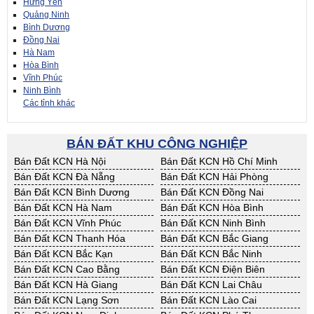
Hưng Yên
Quảng Ninh
Bình Dương
Đồng Nai
Hà Nam
Hòa Bình
Vĩnh Phúc
Ninh Bình
Các tỉnh khác
BÁN ĐẤT KHU CÔNG NGHIỆP
Bán Đất KCN Hà Nội
Bán Đất KCN Hồ Chí Minh
Bán Đất KCN Đà Nẵng
Bán Đất KCN Hải Phòng
Bán Đất KCN Bình Dương
Bán Đất KCN Đồng Nai
Bán Đất KCN Hà Nam
Bán Đất KCN Hòa Bình
Bán Đất KCN Vĩnh Phúc
Bán Đất KCN Ninh Bình
Bán Đất KCN Thanh Hóa
Bán Đất KCN Bắc Giang
Bán Đất KCN Bắc Kạn
Bán Đất KCN Bắc Ninh
Bán Đất KCN Cao Bằng
Bán Đất KCN Điện Biên
Bán Đất KCN Hà Giang
Bán Đất KCN Lai Châu
Bán Đất KCN Lạng Sơn
Bán Đất KCN Lào Cai