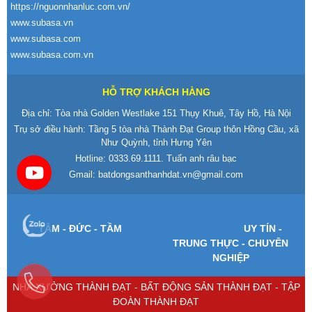
https://nguonnhanluc.com.vn/
www.subasa.vn
www.subasa.com
www.subasa.com.vn
HỖ TRỢ KHÁCH HÀNG
Địa chỉ: Tòa nhà Golden Westlake 151 Thụy Khuê, Tây Hồ, Hà Nội
Trụ sở điều hành: Tầng 5 tòa nhà Thành Đạt Group thôn Hồng Cầu, xã
Như Quỳnh, tỉnh Hưng Yên
Hotline:
0333.69.1111
. Tuấn anh râu bạc
Gmail:
batdongsanthanhdat.vn@gmail.com
T
ÂM -
Đ
ỨC - TẦM
UY T
ÍN -
TRUNG TH
ỰC - CHUY
ÊN
NGHI
ỆP
NHÀ XƯỞNG THÀNH ĐẠT - BẤT ĐỘNG SẢN THÀNH ĐẠT - TẬP
ĐOÀN THÀNH ĐẠT