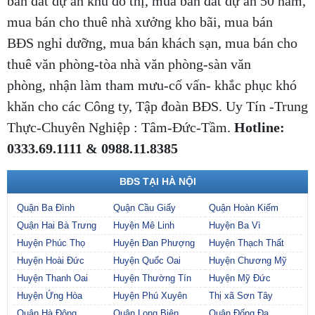
bán đất dự án khu đô thị, mua bán đất dự án 50 năm,
mua bán cho thuê nhà xưởng kho bãi, mua bán
BĐS nghỉ dưỡng, mua bán khách sạn, mua bán cho
thuê văn phòng-tòa nhà văn phòng-sàn văn
phòng, nhận làm tham mưu-cố vấn- khắc phục khó
khăn cho các Công ty, Tập đoàn BĐS. Uy Tín -Trung
Thực-Chuyên Nghiệp : Tâm-Đức-Tầm.
Hotline:
0333.69.1111 & 0988.11.8385
BĐS TẠI HÀ NỘI
Quận Ba Đình
Quận Cầu Giấy
Quận Hoàn Kiếm
Quận Hai Bà Trưng
Huyện Mê Linh
Huyện Ba Vì
Huyện Phúc Thọ
Huyện Đan Phượng
Huyện Thạch Thất
Huyện Hoài Đức
Huyện Quốc Oai
Huyện Chương Mỹ
Huyện Thanh Oai
Huyện Thường Tín
Huyện Mỹ Đức
Huyện Ứng Hòa
Huyện Phú Xuyên
Thị xã Sơn Tây
Quận Hà Đông
Quận Long Biên
Quận Đống Đa