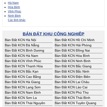
Hà Nam
Hòa Bình
Vĩnh Phúc
Ninh Bình
Các tỉnh khác
BÁN ĐẤT KHU CÔNG NGHIỆP
Bán Đất KCN Hà Nội
Bán Đất KCN Hồ Chí Minh
Bán Đất KCN Đà Nẵng
Bán Đất KCN Hải Phòng
Bán Đất KCN Bình Dương
Bán Đất KCN Đồng Nai
Bán Đất KCN Hà Nam
Bán Đất KCN Hòa Bình
Bán Đất KCN Vĩnh Phúc
Bán Đất KCN Ninh Bình
Bán Đất KCN Thanh Hóa
Bán Đất KCN Bắc Giang
Bán Đất KCN Bắc Kạn
Bán Đất KCN Bắc Ninh
Bán Đất KCN Cao Bằng
Bán Đất KCN Điện Biên
Bán Đất KCN Hà Giang
Bán Đất KCN Lai Châu
Bán Đất KCN Lạng Sơn
Bán Đất KCN Lào Cai
Bán Đất KCN Nam Định
Bán Đất KCN Phú Thọ
Bán Đất KCN Sơn La
Bán Đất KCN Thái Bình
Bán Đất KCN Thái Nguyên
Bán Đất KCN Tuyên Quang