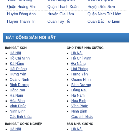
Quận Hoàng Mai
Quận Thanh Xuân
Huyện Sóc Sơn
Huyện Đông Anh
Huyện Gia Lâm
Quận Nam Từ Liêm
Huyện Thanh Trì
Quận Tây Hồ
Quận Bắc Từ Liêm
BẤT ĐỘNG SẢN NỔI BẬT
BÁN ĐẤT KCN
CHO THUÊ NHÀ XƯỞNG
Hà Nội
Hà Nội
Hồ Chí Minh
Hồ Chí Minh
Đà Nẵng
Đà Nẵng
Hải Phòng
Hải Phòng
Hưng Yên
Hưng Yên
Quảng Ninh
Quảng Ninh
Bình Dương
Bình Dương
Đồng Nai
Đồng Nai
Hà Nam
Hà Nam
Hòa Bình
Hòa Bình
Vĩnh Phúc
Vĩnh Phúc
Ninh Bình
Ninh Bình
Các tỉnh khác
Các tỉnh khác
BÁN ĐẤT CÔNG NGHIỆP
BÁN NHÀ XƯỞNG
Hà Nội
Hà Nội