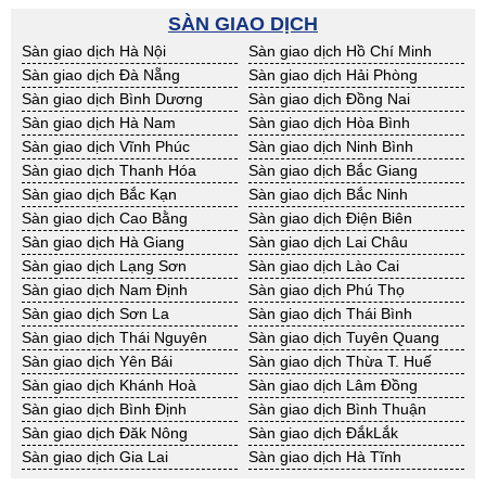
BĐS khác Kon Tum
BĐS khác Nghệ An
SÀN GIAO DỊCH
BĐS khác Ninh Thuận
BĐS khác Phú Yên
Sàn giao dịch Hà Nội
Sàn giao dịch Hồ Chí Minh
BĐS khác Quảng Bình
BĐS khác Quảng Nam
Sàn giao dịch Đà Nẵng
Sàn giao dịch Hải Phòng
BĐS khác Quảng Ngãi
BĐS khác Bà Rịa - VT
Sàn giao dịch Bình Dương
Sàn giao dịch Đồng Nai
BĐS khác Cần Thơ
BĐS khác An Giang
Sàn giao dịch Hà Nam
Sàn giao dịch Hòa Bình
BĐS khác Bạc Liêu
BĐS khác Bến Tre
Sàn giao dịch Vĩnh Phúc
Sàn giao dịch Ninh Bình
BĐS khác Bình Phước
BĐS khác Cà Mau
Sàn giao dịch Thanh Hóa
Sàn giao dịch Bắc Giang
BĐS khác Đồng Tháp
BĐS khác Hậu Giang
Sàn giao dịch Bắc Kạn
Sàn giao dịch Bắc Ninh
BĐS khác Kiên Giang
BĐS khác Long An
Sàn giao dịch Cao Bằng
Sàn giao dịch Điện Biên
BĐS khác Sóc Trăng
BĐS khác Tây Ninh
Sàn giao dịch Hà Giang
Sàn giao dịch Lai Châu
BĐS khác Tiền Giang
BĐS khác Trà Vinh
Sàn giao dịch Lạng Sơn
Sàn giao dịch Lào Cai
BĐS khác Vĩnh Long
BĐS khác Hải Dương
Sàn giao dịch Nam Định
Sàn giao dịch Phú Thọ
BĐS khác Hưng Yên
BĐS khác Quảng Ninh
Sàn giao dịch Sơn La
Sàn giao dịch Thái Bình
Sàn giao dịch Thái Nguyên
Sàn giao dịch Tuyên Quang
Sàn giao dịch Yên Bái
Sàn giao dịch Thừa T. Huế
Sàn giao dịch Khánh Hoà
Sàn giao dịch Lâm Đồng
Sàn giao dịch Bình Định
Sàn giao dịch Bình Thuận
Sàn giao dịch Đăk Nông
Sàn giao dịch ĐắkLắk
Sàn giao dịch Gia Lai
Sàn giao dịch Hà Tĩnh
Sàn giao dịch Kon Tum
Sàn giao dịch Nghệ An