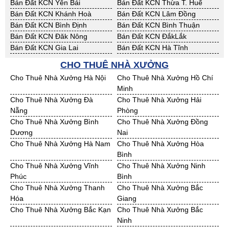
Bán Đất KCN Yên Bái
Bán Đất KCN Thừa T. Huế
Bán Đất KCN Khánh Hoà
Bán Đất KCN Lâm Đồng
Bán Đất KCN Bình Định
Bán Đất KCN Bình Thuận
Bán Đất KCN Đăk Nông
Bán Đất KCN ĐắkLắk
Bán Đất KCN Gia Lai
Bán Đất KCN Hà Tĩnh
Bán Đất KCN Kon Tum
Bán Đất KCN Nghệ An
CHO THUÊ NHÀ XƯỞNG
Bán Đất KCN Ninh Thuận
Bán Đất KCN Phú Yên
Cho Thuê Nhà Xưởng Hà Nội
Cho Thuê Nhà Xưởng Hồ Chí
Bán Đất KCN Quảng Bình
Bán Đất KCN Quảng Nam
Minh
Bán Đất KCN Quảng Ngãi
Bán Đất KCN Bà Rịa - VT
Cho Thuê Nhà Xưởng Đà
Cho Thuê Nhà Xưởng Hải
Bán Đất KCN Cần Thơ
Bán Đất KCN An Giang
Nẵng
Phòng
Bán Đất KCN Bạc Liêu
Bán Đất KCN Bến Tre
Cho Thuê Nhà Xưởng Bình
Cho Thuê Nhà Xưởng Đồng
Bán Đất KCN Bình Phước
Bán Đất KCN Cà Mau
Dương
Nai
Bán Đất KCN Đồng Tháp
Bán Đất KCN Hậu Giang
Cho Thuê Nhà Xưởng Hà Nam
Cho Thuê Nhà Xưởng Hòa
Bán Đất KCN Kiên Giang
Bán Đất KCN Long An
Bình
Bán Đất KCN Sóc Trăng
Bán Đất KCN Tây Ninh
Cho Thuê Nhà Xưởng Vĩnh
Cho Thuê Nhà Xưởng Ninh
Bán Đất KCN Tiền Giang
Bán Đất KCN Trà Vinh
Phúc
Bình
Bán Đất KCN Vĩnh Long
Bán Đất KCN Hải Dương
Cho Thuê Nhà Xưởng Thanh
Cho Thuê Nhà Xưởng Bắc
Bán Đất KCN Hưng Yên
Bán Đất KCN Quảng Ninh
Hóa
Giang
Cho Thuê Nhà Xưởng Bắc Kạn
Cho Thuê Nhà Xưởng Bắc
Ninh