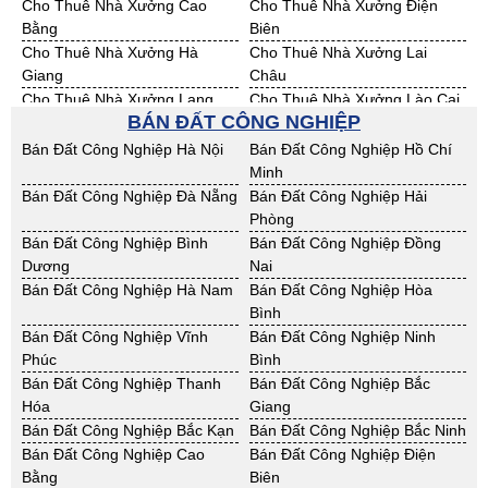
Cho Thuê Nhà Xưởng Cao
Cho Thuê Nhà Xưởng Điện
Bằng
Biên
Cho Thuê Nhà Xưởng Hà
Cho Thuê Nhà Xưởng Lai
Giang
Châu
Cho Thuê Nhà Xưởng Lạng
Cho Thuê Nhà Xưởng Lào Cai
BÁN ĐẤT CÔNG NGHIỆP
Sơn
Cho Thuê Nhà Xưởng Nam
Cho Thuê Nhà Xưởng Phú Thọ
Bán Đất Công Nghiệp Hà Nội
Bán Đất Công Nghiệp Hồ Chí
Định
Minh
Cho Thuê Nhà Xưởng Sơn La
Cho Thuê Nhà Xưởng Thái
Bán Đất Công Nghiệp Đà Nẵng
Bán Đất Công Nghiệp Hải
Bình
Phòng
Cho Thuê Nhà Xưởng Thái
Cho Thuê Nhà Xưởng Tuyên
Bán Đất Công Nghiệp Bình
Bán Đất Công Nghiệp Đồng
Nguyên
Quang
Dương
Nai
Cho Thuê Nhà Xưởng Yên Bái
Cho Thuê Nhà Xưởng Thừa T.
Bán Đất Công Nghiệp Hà Nam
Bán Đất Công Nghiệp Hòa
Huế
Bình
Cho Thuê Nhà Xưởng Khánh
Cho Thuê Nhà Xưởng Lâm
Bán Đất Công Nghiệp Vĩnh
Bán Đất Công Nghiệp Ninh
Hoà
Đồng
Phúc
Bình
Cho Thuê Nhà Xưởng Bình
Cho Thuê Nhà Xưởng Bình
Bán Đất Công Nghiệp Thanh
Bán Đất Công Nghiệp Bắc
Định
Thuận
Hóa
Giang
Cho Thuê Nhà Xưởng Đăk
Cho Thuê Nhà Xưởng ĐắkLắk
Bán Đất Công Nghiệp Bắc Kạn
Bán Đất Công Nghiệp Bắc Ninh
Nông
Bán Đất Công Nghiệp Cao
Bán Đất Công Nghiệp Điện
Cho Thuê Nhà Xưởng Gia Lai
Cho Thuê Nhà Xưởng Hà Tĩnh
Bằng
Biên