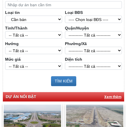
Loại tin
Loại BĐS
Tỉnh/Thành
Quận/Huyện
Hướng
Phường/Xã
Mức giá
Diện tích
TÌM KIẾM
DỰ ÁN NỔI BẬT
Xem thêm