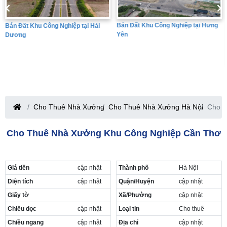
Bán Đất Khu Công Nghiệp tại Hưng
Bán Đất Khu Công Nghiệp tại Hải
Yên
Dương
Cho Thuê Nhà Xưởng
Cho Thuê Nhà Xưởng Hà Nội
Cho t
Cho Thuê Nhà Xưởng Khu Công Nghiệp Cần Thơ
Giá tiền
cập nhật
Thành phố
Hà Nội
Diện tích
cập nhật
Quận/Huyện
cập nhật
Giấy tờ
Xã/Phường
cập nhật
Chiều dọc
cập nhật
Loại tin
Cho thuê
Chiều ngang
cập nhật
Địa chỉ
cập nhật