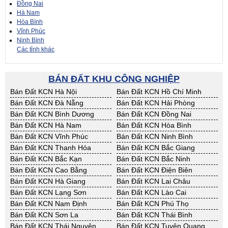
Đồng Nai
Hà Nam
Hòa Bình
Vĩnh Phúc
Ninh Bình
Các tỉnh khác
BÁN ĐẤT KHU CÔNG NGHIỆP
Bán Đất KCN Hà Nội
Bán Đất KCN Hồ Chí Minh
Bán Đất KCN Đà Nẵng
Bán Đất KCN Hải Phòng
Bán Đất KCN Bình Dương
Bán Đất KCN Đồng Nai
Bán Đất KCN Hà Nam
Bán Đất KCN Hòa Bình
Bán Đất KCN Vĩnh Phúc
Bán Đất KCN Ninh Bình
Bán Đất KCN Thanh Hóa
Bán Đất KCN Bắc Giang
Bán Đất KCN Bắc Kạn
Bán Đất KCN Bắc Ninh
Bán Đất KCN Cao Bằng
Bán Đất KCN Điện Biên
Bán Đất KCN Hà Giang
Bán Đất KCN Lai Châu
Bán Đất KCN Lạng Sơn
Bán Đất KCN Lào Cai
Bán Đất KCN Nam Định
Bán Đất KCN Phú Thọ
Bán Đất KCN Sơn La
Bán Đất KCN Thái Bình
Bán Đất KCN Thái Nguyên
Bán Đất KCN Tuyên Quang