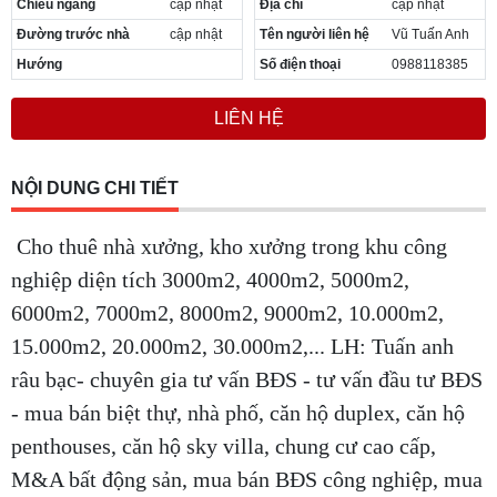
Chiều ngang
cập nhật
Địa chỉ
cập nhật
Đường trước nhà
cập nhật
Tên người liên hệ
Vũ Tuấn Anh
Hướng
Số điện thoại
0988118385
LIÊN HỆ
NỘI DUNG CHI TIẾT
Cho thuê nhà xưởng, kho xưởng trong khu công
nghiệp diện tích 3000m2, 4000m2, 5000m2,
6000m2, 7000m2, 8000m2, 9000m2, 10.000m2,
15.000m2, 20.000m2, 30.000m2,... LH: Tuấn anh
râu bạc- chuyên gia tư vấn BĐS - tư vấn đầu tư BĐS
- mua bán biệt thự, nhà phố, căn hộ duplex, căn hộ
penthouses, căn hộ sky villa, chung cư cao cấp,
M&A bất động sản, mua bán BĐS công nghiệp, mua