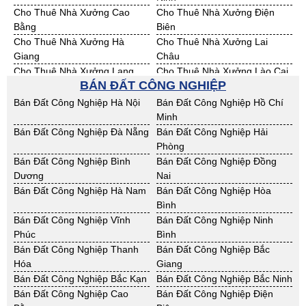
Cho Thuê Nhà Xưởng Cao
Cho Thuê Nhà Xưởng Điện
Bằng
Biên
Cho Thuê Nhà Xưởng Hà
Cho Thuê Nhà Xưởng Lai
Giang
Châu
Cho Thuê Nhà Xưởng Lạng
Cho Thuê Nhà Xưởng Lào Cai
BÁN ĐẤT CÔNG NGHIỆP
Sơn
Cho Thuê Nhà Xưởng Nam
Cho Thuê Nhà Xưởng Phú Thọ
Bán Đất Công Nghiệp Hà Nội
Bán Đất Công Nghiệp Hồ Chí
Định
Minh
Cho Thuê Nhà Xưởng Sơn La
Cho Thuê Nhà Xưởng Thái
Bán Đất Công Nghiệp Đà Nẵng
Bán Đất Công Nghiệp Hải
Bình
Phòng
Cho Thuê Nhà Xưởng Thái
Cho Thuê Nhà Xưởng Tuyên
Bán Đất Công Nghiệp Bình
Bán Đất Công Nghiệp Đồng
Nguyên
Quang
Dương
Nai
Cho Thuê Nhà Xưởng Yên Bái
Cho Thuê Nhà Xưởng Thừa T.
Bán Đất Công Nghiệp Hà Nam
Bán Đất Công Nghiệp Hòa
Huế
Bình
Cho Thuê Nhà Xưởng Khánh
Cho Thuê Nhà Xưởng Lâm
Bán Đất Công Nghiệp Vĩnh
Bán Đất Công Nghiệp Ninh
Hoà
Đồng
Phúc
Bình
Cho Thuê Nhà Xưởng Bình
Cho Thuê Nhà Xưởng Bình
Bán Đất Công Nghiệp Thanh
Bán Đất Công Nghiệp Bắc
Định
Thuận
Hóa
Giang
Cho Thuê Nhà Xưởng Đăk
Cho Thuê Nhà Xưởng ĐắkLắk
Bán Đất Công Nghiệp Bắc Kạn
Bán Đất Công Nghiệp Bắc Ninh
Nông
Bán Đất Công Nghiệp Cao
Bán Đất Công Nghiệp Điện