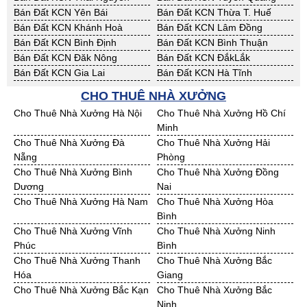
Bán Đất KCN Yên Bái
Bán Đất KCN Thừa T. Huế
Bán Đất KCN Khánh Hoà
Bán Đất KCN Lâm Đồng
Bán Đất KCN Bình Định
Bán Đất KCN Bình Thuận
Bán Đất KCN Đăk Nông
Bán Đất KCN ĐắkLắk
Bán Đất KCN Gia Lai
Bán Đất KCN Hà Tĩnh
Bán Đất KCN Kon Tum
Bán Đất KCN Nghệ An
CHO THUÊ NHÀ XƯỞNG
Bán Đất KCN Ninh Thuận
Bán Đất KCN Phú Yên
Cho Thuê Nhà Xưởng Hà Nội
Cho Thuê Nhà Xưởng Hồ Chí
Bán Đất KCN Quảng Bình
Bán Đất KCN Quảng Nam
Minh
Bán Đất KCN Quảng Ngãi
Bán Đất KCN Bà Rịa - VT
Cho Thuê Nhà Xưởng Đà
Cho Thuê Nhà Xưởng Hải
Bán Đất KCN Cần Thơ
Bán Đất KCN An Giang
Nẵng
Phòng
Bán Đất KCN Bạc Liêu
Bán Đất KCN Bến Tre
Cho Thuê Nhà Xưởng Bình
Cho Thuê Nhà Xưởng Đồng
Bán Đất KCN Bình Phước
Bán Đất KCN Cà Mau
Dương
Nai
Bán Đất KCN Đồng Tháp
Bán Đất KCN Hậu Giang
Cho Thuê Nhà Xưởng Hà Nam
Cho Thuê Nhà Xưởng Hòa
Bán Đất KCN Kiên Giang
Bán Đất KCN Long An
Bình
Bán Đất KCN Sóc Trăng
Bán Đất KCN Tây Ninh
Cho Thuê Nhà Xưởng Vĩnh
Cho Thuê Nhà Xưởng Ninh
Bán Đất KCN Tiền Giang
Bán Đất KCN Trà Vinh
Phúc
Bình
Bán Đất KCN Vĩnh Long
Bán Đất KCN Hải Dương
Cho Thuê Nhà Xưởng Thanh
Cho Thuê Nhà Xưởng Bắc
Bán Đất KCN Hưng Yên
Bán Đất KCN Quảng Ninh
Hóa
Giang
Cho Thuê Nhà Xưởng Bắc Kạn
Cho Thuê Nhà Xưởng Bắc
Ninh