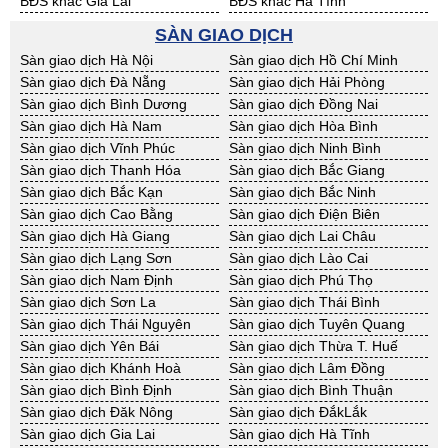
BĐS khác Gia Lai
BĐS khác Hà Tĩnh
BĐS khác Kon Tum
BĐS khác Nghệ An
SÀN GIAO DỊCH
BĐS khác Ninh Thuận
BĐS khác Phú Yên
Sàn giao dịch Hà Nội
Sàn giao dịch Hồ Chí Minh
BĐS khác Quảng Bình
BĐS khác Quảng Nam
Sàn giao dịch Đà Nẵng
Sàn giao dịch Hải Phòng
BĐS khác Quảng Ngãi
BĐS khác Bà Rịa - VT
Sàn giao dịch Bình Dương
Sàn giao dịch Đồng Nai
BĐS khác Cần Thơ
BĐS khác An Giang
Sàn giao dịch Hà Nam
Sàn giao dịch Hòa Bình
BĐS khác Bạc Liêu
BĐS khác Bến Tre
Sàn giao dịch Vĩnh Phúc
Sàn giao dịch Ninh Bình
BĐS khác Bình Phước
BĐS khác Cà Mau
Sàn giao dịch Thanh Hóa
Sàn giao dịch Bắc Giang
BĐS khác Đồng Tháp
BĐS khác Hậu Giang
Sàn giao dịch Bắc Kạn
Sàn giao dịch Bắc Ninh
BĐS khác Kiên Giang
BĐS khác Long An
Sàn giao dịch Cao Bằng
Sàn giao dịch Điện Biên
BĐS khác Sóc Trăng
BĐS khác Tây Ninh
Sàn giao dịch Hà Giang
Sàn giao dịch Lai Châu
BĐS khác Tiền Giang
BĐS khác Trà Vinh
Sàn giao dịch Lạng Sơn
Sàn giao dịch Lào Cai
BĐS khác Vĩnh Long
BĐS khác Hải Dương
Sàn giao dịch Nam Định
Sàn giao dịch Phú Thọ
BĐS khác Hưng Yên
BĐS khác Quảng Ninh
Sàn giao dịch Sơn La
Sàn giao dịch Thái Bình
Sàn giao dịch Thái Nguyên
Sàn giao dịch Tuyên Quang
Sàn giao dịch Yên Bái
Sàn giao dịch Thừa T. Huế
Sàn giao dịch Khánh Hoà
Sàn giao dịch Lâm Đồng
Sàn giao dịch Bình Định
Sàn giao dịch Bình Thuận
Sàn giao dịch Đăk Nông
Sàn giao dịch ĐắkLắk
Sàn giao dịch Gia Lai
Sàn giao dịch Hà Tĩnh