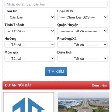
Loại tin
Loại BĐS
Tỉnh/Thành
Quận/Huyện
Hướng
Phường/Xã
Mức giá
Diện tích
TÌM KIẾM
DỰ ÁN NỔI BẬT
Xem thêm