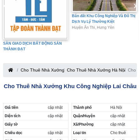
Bán đất Khu Công Nghiệp Và Đô Thị
Dịch Vụ Lý Thường Kiệt
Huyện Ân Thi, Hưng Yên
SÀN GIAO DỊCH BẤT ĐỘNG SẢN
THÀNH ĐẠT
Cho Thuê Nhà Xưởng
Cho Thuê Nhà Xưởng Hà Nội
Cho t
Cho Thuê Nhà Xưởng Khu Công Nghiệp Lai Châu
Giá tiền
cập nhật
Thành phố
Hà Nội
Diện tích
cập nhật
Quận/Huyện
cập nhật
Giấy tờ
Xã/Phường
cập nhật
Chiều dọc
cập nhật
Loại tin
Cho thuê