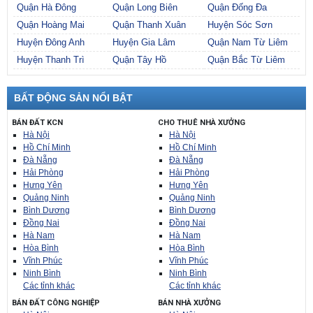
Quận Hà Đông
Quận Long Biên
Quận Đống Đa
Quận Hoàng Mai
Quận Thanh Xuân
Huyện Sóc Sơn
Huyện Đông Anh
Huyện Gia Lâm
Quận Nam Từ Liêm
Huyện Thanh Trì
Quận Tây Hồ
Quận Bắc Từ Liêm
BẤT ĐỘNG SẢN NỔI BẬT
BÁN ĐẤT KCN
CHO THUÊ NHÀ XƯỞNG
Hà Nội
Hà Nội
Hồ Chí Minh
Hồ Chí Minh
Đà Nẵng
Đà Nẵng
Hải Phòng
Hải Phòng
Hưng Yên
Hưng Yên
Quảng Ninh
Quảng Ninh
Bình Dương
Bình Dương
Đồng Nai
Đồng Nai
Hà Nam
Hà Nam
Hòa Bình
Hòa Bình
Vĩnh Phúc
Vĩnh Phúc
Ninh Bình
Ninh Bình
Các tỉnh khác
Các tỉnh khác
BÁN ĐẤT CÔNG NGHIỆP
BÁN NHÀ XƯỞNG