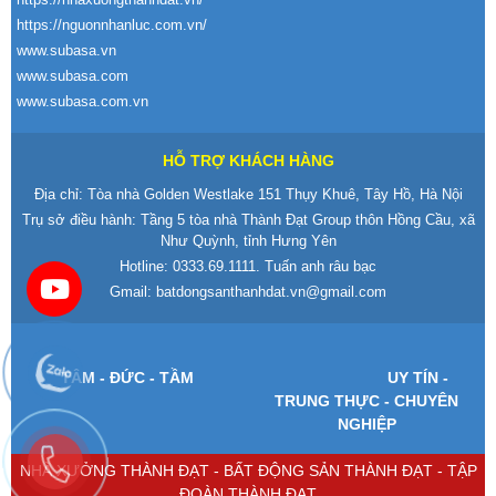
https://nguonnhanluc.com.vn/
www.subasa.vn
www.subasa.com
www.subasa.com.vn
HỖ TRỢ KHÁCH HÀNG
Địa chỉ: Tòa nhà Golden Westlake 151 Thụy Khuê, Tây Hồ, Hà Nội
Trụ sở điều hành: Tầng 5 tòa nhà Thành Đạt Group thôn Hồng Cầu, xã
Như Quỳnh, tỉnh Hưng Yên
Hotline:
0333.69.1111
. Tuấn anh râu bạc
Gmail:
batdongsanthanhdat.vn@gmail.com
T
ÂM -
Đ
ỨC - TẦM
UY T
ÍN -
TRUNG TH
ỰC - CHUY
ÊN
NGHI
ỆP
NHÀ XƯỞNG THÀNH ĐẠT - BẤT ĐỘNG SẢN THÀNH ĐẠT - TẬP
ĐOÀN THÀNH ĐẠT