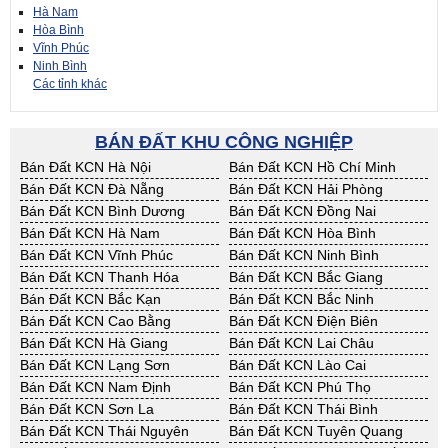
Hà Nam
Hòa Bình
Vĩnh Phúc
Ninh Bình
Các tỉnh khác
BÁN ĐẤT KHU CÔNG NGHIỆP
Bán Đất KCN Hà Nội
Bán Đất KCN Hồ Chí Minh
Bán Đất KCN Đà Nẵng
Bán Đất KCN Hải Phòng
Bán Đất KCN Bình Dương
Bán Đất KCN Đồng Nai
Bán Đất KCN Hà Nam
Bán Đất KCN Hòa Bình
Bán Đất KCN Vĩnh Phúc
Bán Đất KCN Ninh Bình
Bán Đất KCN Thanh Hóa
Bán Đất KCN Bắc Giang
Bán Đất KCN Bắc Kạn
Bán Đất KCN Bắc Ninh
Bán Đất KCN Cao Bằng
Bán Đất KCN Điện Biên
Bán Đất KCN Hà Giang
Bán Đất KCN Lai Châu
Bán Đất KCN Lạng Sơn
Bán Đất KCN Lào Cai
Bán Đất KCN Nam Định
Bán Đất KCN Phú Thọ
Bán Đất KCN Sơn La
Bán Đất KCN Thái Bình
Bán Đất KCN Thái Nguyên
Bán Đất KCN Tuyên Quang