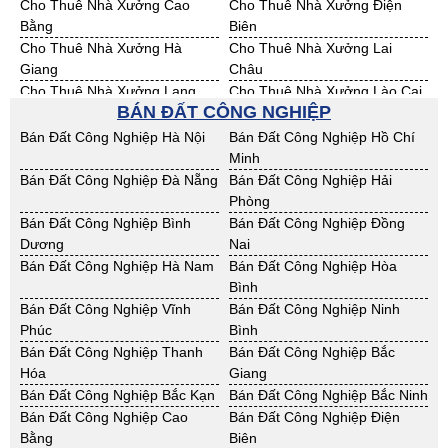
Cho Thuê Nhà Xưởng Cao
Cho Thuê Nhà Xưởng Điện
Bằng
Biên
Cho Thuê Nhà Xưởng Hà
Cho Thuê Nhà Xưởng Lai
Giang
Châu
Cho Thuê Nhà Xưởng Lạng
Cho Thuê Nhà Xưởng Lào Cai
BÁN ĐẤT CÔNG NGHIỆP
Sơn
Cho Thuê Nhà Xưởng Nam
Cho Thuê Nhà Xưởng Phú Thọ
Bán Đất Công Nghiệp Hà Nội
Bán Đất Công Nghiệp Hồ Chí
Định
Minh
Cho Thuê Nhà Xưởng Sơn La
Cho Thuê Nhà Xưởng Thái
Bán Đất Công Nghiệp Đà Nẵng
Bán Đất Công Nghiệp Hải
Bình
Phòng
Cho Thuê Nhà Xưởng Thái
Cho Thuê Nhà Xưởng Tuyên
Bán Đất Công Nghiệp Bình
Bán Đất Công Nghiệp Đồng
Nguyên
Quang
Dương
Nai
Cho Thuê Nhà Xưởng Yên Bái
Cho Thuê Nhà Xưởng Thừa T.
Bán Đất Công Nghiệp Hà Nam
Bán Đất Công Nghiệp Hòa
Huế
Bình
Cho Thuê Nhà Xưởng Khánh
Cho Thuê Nhà Xưởng Lâm
Bán Đất Công Nghiệp Vĩnh
Bán Đất Công Nghiệp Ninh
Hoà
Đồng
Phúc
Bình
Cho Thuê Nhà Xưởng Bình
Cho Thuê Nhà Xưởng Bình
Bán Đất Công Nghiệp Thanh
Bán Đất Công Nghiệp Bắc
Định
Thuận
Hóa
Giang
Cho Thuê Nhà Xưởng Đăk
Cho Thuê Nhà Xưởng ĐắkLắk
Bán Đất Công Nghiệp Bắc Kạn
Bán Đất Công Nghiệp Bắc Ninh
Nông
Bán Đất Công Nghiệp Cao
Bán Đất Công Nghiệp Điện
Cho Thuê Nhà Xưởng Gia Lai
Cho Thuê Nhà Xưởng Hà Tĩnh
Bằng
Biên