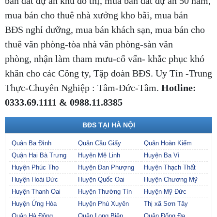
bán đất dự án khu đô thị, mua bán đất dự án 50 năm,
mua bán cho thuê nhà xưởng kho bãi, mua bán
BĐS nghỉ dưỡng, mua bán khách sạn, mua bán cho
thuê văn phòng-tòa nhà văn phòng-sàn văn
phòng, nhận làm tham mưu-cố vấn- khắc phục khó
khăn cho các Công ty, Tập đoàn BĐS. Uy Tín -Trung
Thực-Chuyên Nghiệp : Tâm-Đức-Tầm.
Hotline:
0333.69.1111 & 0988.11.8385
BĐS TẠI HÀ NỘI
Quận Ba Đình
Quận Cầu Giấy
Quận Hoàn Kiếm
Quận Hai Bà Trưng
Huyện Mê Linh
Huyện Ba Vì
Huyện Phúc Thọ
Huyện Đan Phượng
Huyện Thạch Thất
Huyện Hoài Đức
Huyện Quốc Oai
Huyện Chương Mỹ
Huyện Thanh Oai
Huyện Thường Tín
Huyện Mỹ Đức
Huyện Ứng Hòa
Huyện Phú Xuyên
Thị xã Sơn Tây
Quận Hà Đông
Quận Long Biên
Quận Đống Đa