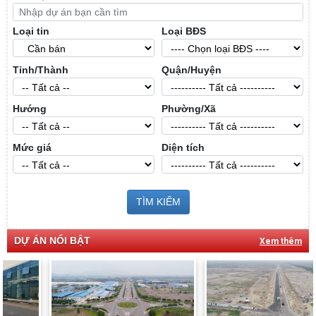
Loại tin
Loại BĐS
Tỉnh/Thành
Quận/Huyện
Hướng
Phường/Xã
Mức giá
Diện tích
TÌM KIẾM
DỰ ÁN NỔI BẬT
Xem thêm