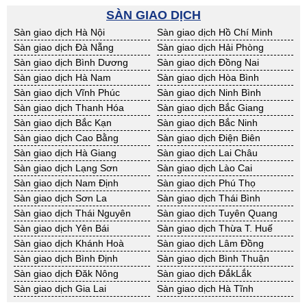
BĐS khác Kon Tum
BĐS khác Nghệ An
SÀN GIAO DỊCH
BĐS khác Ninh Thuận
BĐS khác Phú Yên
Sàn giao dịch Hà Nội
Sàn giao dịch Hồ Chí Minh
BĐS khác Quảng Bình
BĐS khác Quảng Nam
Sàn giao dịch Đà Nẵng
Sàn giao dịch Hải Phòng
BĐS khác Quảng Ngãi
BĐS khác Bà Rịa - VT
Sàn giao dịch Bình Dương
Sàn giao dịch Đồng Nai
BĐS khác Cần Thơ
BĐS khác An Giang
Sàn giao dịch Hà Nam
Sàn giao dịch Hòa Bình
BĐS khác Bạc Liêu
BĐS khác Bến Tre
Sàn giao dịch Vĩnh Phúc
Sàn giao dịch Ninh Bình
BĐS khác Bình Phước
BĐS khác Cà Mau
Sàn giao dịch Thanh Hóa
Sàn giao dịch Bắc Giang
BĐS khác Đồng Tháp
BĐS khác Hậu Giang
Sàn giao dịch Bắc Kạn
Sàn giao dịch Bắc Ninh
BĐS khác Kiên Giang
BĐS khác Long An
Sàn giao dịch Cao Bằng
Sàn giao dịch Điện Biên
BĐS khác Sóc Trăng
BĐS khác Tây Ninh
Sàn giao dịch Hà Giang
Sàn giao dịch Lai Châu
BĐS khác Tiền Giang
BĐS khác Trà Vinh
Sàn giao dịch Lạng Sơn
Sàn giao dịch Lào Cai
BĐS khác Vĩnh Long
BĐS khác Hải Dương
Sàn giao dịch Nam Định
Sàn giao dịch Phú Thọ
BĐS khác Hưng Yên
BĐS khác Quảng Ninh
Sàn giao dịch Sơn La
Sàn giao dịch Thái Bình
Sàn giao dịch Thái Nguyên
Sàn giao dịch Tuyên Quang
Sàn giao dịch Yên Bái
Sàn giao dịch Thừa T. Huế
Sàn giao dịch Khánh Hoà
Sàn giao dịch Lâm Đồng
Sàn giao dịch Bình Định
Sàn giao dịch Bình Thuận
Sàn giao dịch Đăk Nông
Sàn giao dịch ĐắkLắk
Sàn giao dịch Gia Lai
Sàn giao dịch Hà Tĩnh
Sàn giao dịch Kon Tum
Sàn giao dịch Nghệ An