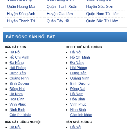
Quận Hoàng Mai
Quận Thanh Xuân
Huyện Sóc Sơn
Huyện Đông Anh
Huyện Gia Lâm
Quận Nam Từ Liêm
Huyện Thanh Trì
Quận Tây Hồ
Quận Bắc Từ Liêm
BẤT ĐỘNG SẢN NỔI BẬT
BÁN ĐẤT KCN
CHO THUÊ NHÀ XƯỞNG
Hà Nội
Hà Nội
Hồ Chí Minh
Hồ Chí Minh
Đà Nẵng
Đà Nẵng
Hải Phòng
Hải Phòng
Hưng Yên
Hưng Yên
Quảng Ninh
Quảng Ninh
Bình Dương
Bình Dương
Đồng Nai
Đồng Nai
Hà Nam
Hà Nam
Hòa Bình
Hòa Bình
Vĩnh Phúc
Vĩnh Phúc
Ninh Bình
Ninh Bình
Các tỉnh khác
Các tỉnh khác
BÁN ĐẤT CÔNG NGHIỆP
BÁN NHÀ XƯỞNG
Hà Nội
Hà Nội