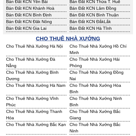
Bán Đất KCN Yên Bái
Bán Đất KCN Thừa T. Huế
Bán Đất KCN Khánh Hoà
Bán Đất KCN Lâm Đồng
Bán Đất KCN Bình Định
Bán Đất KCN Bình Thuận
Bán Đất KCN Đăk Nông
Bán Đất KCN ĐắkLắk
Bán Đất KCN Gia Lai
Bán Đất KCN Hà Tĩnh
Bán Đất KCN Kon Tum
Bán Đất KCN Nghệ An
CHO THUÊ NHÀ XƯỞNG
Bán Đất KCN Ninh Thuận
Bán Đất KCN Phú Yên
Cho Thuê Nhà Xưởng Hà Nội
Cho Thuê Nhà Xưởng Hồ Chí
Bán Đất KCN Quảng Bình
Bán Đất KCN Quảng Nam
Minh
Bán Đất KCN Quảng Ngãi
Bán Đất KCN Bà Rịa - VT
Cho Thuê Nhà Xưởng Đà
Cho Thuê Nhà Xưởng Hải
Bán Đất KCN Cần Thơ
Bán Đất KCN An Giang
Nẵng
Phòng
Bán Đất KCN Bạc Liêu
Bán Đất KCN Bến Tre
Cho Thuê Nhà Xưởng Bình
Cho Thuê Nhà Xưởng Đồng
Bán Đất KCN Bình Phước
Bán Đất KCN Cà Mau
Dương
Nai
Bán Đất KCN Đồng Tháp
Bán Đất KCN Hậu Giang
Cho Thuê Nhà Xưởng Hà Nam
Cho Thuê Nhà Xưởng Hòa
Bán Đất KCN Kiên Giang
Bán Đất KCN Long An
Bình
Bán Đất KCN Sóc Trăng
Bán Đất KCN Tây Ninh
Cho Thuê Nhà Xưởng Vĩnh
Cho Thuê Nhà Xưởng Ninh
Bán Đất KCN Tiền Giang
Bán Đất KCN Trà Vinh
Phúc
Bình
Bán Đất KCN Vĩnh Long
Bán Đất KCN Hải Dương
Cho Thuê Nhà Xưởng Thanh
Cho Thuê Nhà Xưởng Bắc
Bán Đất KCN Hưng Yên
Bán Đất KCN Quảng Ninh
Hóa
Giang
Cho Thuê Nhà Xưởng Bắc Kạn
Cho Thuê Nhà Xưởng Bắc
Ninh