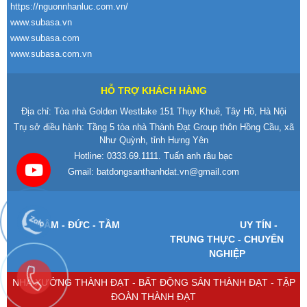
https://nguonnhanluc.com.vn/
www.subasa.vn
www.subasa.com
www.subasa.com.vn
HỖ TRỢ KHÁCH HÀNG
Địa chỉ: Tòa nhà Golden Westlake 151 Thụy Khuê, Tây Hồ, Hà Nội
Trụ sở điều hành: Tầng 5 tòa nhà Thành Đạt Group thôn Hồng Cầu, xã
Như Quỳnh, tỉnh Hưng Yên
Hotline:
0333.69.1111
. Tuấn anh râu bạc
Gmail:
batdongsanthanhdat.vn@gmail.com
T
ÂM -
Đ
ỨC - TẦM
UY T
ÍN -
TRUNG TH
ỰC - CHUY
ÊN
NGHI
ỆP
NHÀ XƯỞNG THÀNH ĐẠT - BẤT ĐỘNG SẢN THÀNH ĐẠT - TẬP
ĐOÀN THÀNH ĐẠT