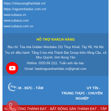
https://nhaxuongthanhdat.vn/
https://nguonnhanluc.com.vn/
www.subasa.vn
www.subasa.com
www.subasa.com.vn
HỖ TRỢ KHÁCH HÀNG
Địa chỉ: Tòa nhà Golden Westlake 151 Thụy Khuê, Tây Hồ, Hà Nội
Trụ sở điều hành: Tầng 5 tòa nhà Thành Đạt Group thôn Hồng Cầu, xã
Như Quỳnh, tỉnh Hưng Yên
Hotline:
0333.69.1111
. Tuấn anh râu bạc
Gmail:
batdongsanthanhdat.vn@gmail.com
T
ÂM -
Đ
ỨC - TẦM
UY T
ÍN -
TRUNG TH
ỰC - CHUY
ÊN
NGHI
ỆP
NHÀ XƯỞNG THÀNH ĐẠT - BẤT ĐỘNG SẢN THÀNH ĐẠT - TẬP