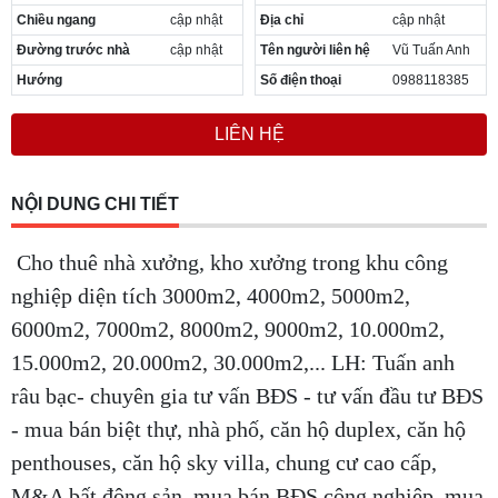
Chiều ngang
cập nhật
Địa chỉ
cập nhật
Đường trước nhà
cập nhật
Tên người liên hệ
Vũ Tuấn Anh
Hướng
Số điện thoại
0988118385
LIÊN HỆ
NỘI DUNG CHI TIẾT
Cho thuê nhà xưởng, kho xưởng trong khu công
nghiệp diện tích 3000m2, 4000m2, 5000m2,
6000m2, 7000m2, 8000m2, 9000m2, 10.000m2,
15.000m2, 20.000m2, 30.000m2,... LH: Tuấn anh
râu bạc- chuyên gia tư vấn BĐS - tư vấn đầu tư BĐS
- mua bán biệt thự, nhà phố, căn hộ duplex, căn hộ
penthouses, căn hộ sky villa, chung cư cao cấp,
M&A bất động sản, mua bán BĐS công nghiệp, mua