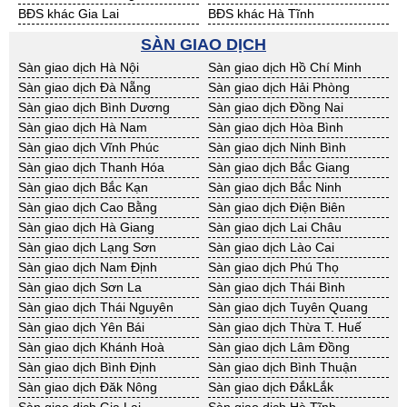
BĐS khác Gia Lai
BĐS khác Hà Tĩnh
BĐS khác Kon Tum
BĐS khác Nghệ An
SÀN GIAO DỊCH
BĐS khác Ninh Thuận
BĐS khác Phú Yên
Sàn giao dịch Hà Nội
Sàn giao dịch Hồ Chí Minh
BĐS khác Quảng Bình
BĐS khác Quảng Nam
Sàn giao dịch Đà Nẵng
Sàn giao dịch Hải Phòng
BĐS khác Quảng Ngãi
BĐS khác Bà Rịa - VT
Sàn giao dịch Bình Dương
Sàn giao dịch Đồng Nai
BĐS khác Cần Thơ
BĐS khác An Giang
Sàn giao dịch Hà Nam
Sàn giao dịch Hòa Bình
BĐS khác Bạc Liêu
BĐS khác Bến Tre
Sàn giao dịch Vĩnh Phúc
Sàn giao dịch Ninh Bình
BĐS khác Bình Phước
BĐS khác Cà Mau
Sàn giao dịch Thanh Hóa
Sàn giao dịch Bắc Giang
BĐS khác Đồng Tháp
BĐS khác Hậu Giang
Sàn giao dịch Bắc Kạn
Sàn giao dịch Bắc Ninh
BĐS khác Kiên Giang
BĐS khác Long An
Sàn giao dịch Cao Bằng
Sàn giao dịch Điện Biên
BĐS khác Sóc Trăng
BĐS khác Tây Ninh
Sàn giao dịch Hà Giang
Sàn giao dịch Lai Châu
BĐS khác Tiền Giang
BĐS khác Trà Vinh
Sàn giao dịch Lạng Sơn
Sàn giao dịch Lào Cai
BĐS khác Vĩnh Long
BĐS khác Hải Dương
Sàn giao dịch Nam Định
Sàn giao dịch Phú Thọ
BĐS khác Hưng Yên
BĐS khác Quảng Ninh
Sàn giao dịch Sơn La
Sàn giao dịch Thái Bình
Sàn giao dịch Thái Nguyên
Sàn giao dịch Tuyên Quang
Sàn giao dịch Yên Bái
Sàn giao dịch Thừa T. Huế
Sàn giao dịch Khánh Hoà
Sàn giao dịch Lâm Đồng
Sàn giao dịch Bình Định
Sàn giao dịch Bình Thuận
Sàn giao dịch Đăk Nông
Sàn giao dịch ĐắkLắk