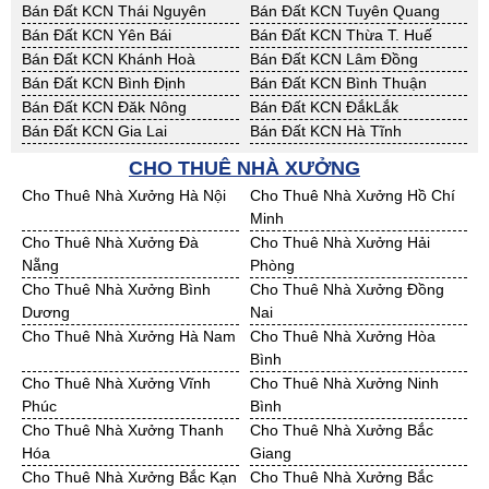
Bán Đất KCN Thái Nguyên
Bán Đất KCN Tuyên Quang
Bán Đất KCN Yên Bái
Bán Đất KCN Thừa T. Huế
Bán Đất KCN Khánh Hoà
Bán Đất KCN Lâm Đồng
Bán Đất KCN Bình Định
Bán Đất KCN Bình Thuận
Bán Đất KCN Đăk Nông
Bán Đất KCN ĐắkLắk
Bán Đất KCN Gia Lai
Bán Đất KCN Hà Tĩnh
Bán Đất KCN Kon Tum
Bán Đất KCN Nghệ An
CHO THUÊ NHÀ XƯỞNG
Bán Đất KCN Ninh Thuận
Bán Đất KCN Phú Yên
Cho Thuê Nhà Xưởng Hà Nội
Cho Thuê Nhà Xưởng Hồ Chí
Bán Đất KCN Quảng Bình
Bán Đất KCN Quảng Nam
Minh
Bán Đất KCN Quảng Ngãi
Bán Đất KCN Bà Rịa - VT
Cho Thuê Nhà Xưởng Đà
Cho Thuê Nhà Xưởng Hải
Bán Đất KCN Cần Thơ
Bán Đất KCN An Giang
Nẵng
Phòng
Bán Đất KCN Bạc Liêu
Bán Đất KCN Bến Tre
Cho Thuê Nhà Xưởng Bình
Cho Thuê Nhà Xưởng Đồng
Bán Đất KCN Bình Phước
Bán Đất KCN Cà Mau
Dương
Nai
Bán Đất KCN Đồng Tháp
Bán Đất KCN Hậu Giang
Cho Thuê Nhà Xưởng Hà Nam
Cho Thuê Nhà Xưởng Hòa
Bán Đất KCN Kiên Giang
Bán Đất KCN Long An
Bình
Bán Đất KCN Sóc Trăng
Bán Đất KCN Tây Ninh
Cho Thuê Nhà Xưởng Vĩnh
Cho Thuê Nhà Xưởng Ninh
Bán Đất KCN Tiền Giang
Bán Đất KCN Trà Vinh
Phúc
Bình
Bán Đất KCN Vĩnh Long
Bán Đất KCN Hải Dương
Cho Thuê Nhà Xưởng Thanh
Cho Thuê Nhà Xưởng Bắc
Bán Đất KCN Hưng Yên
Bán Đất KCN Quảng Ninh
Hóa
Giang
Cho Thuê Nhà Xưởng Bắc Kạn
Cho Thuê Nhà Xưởng Bắc