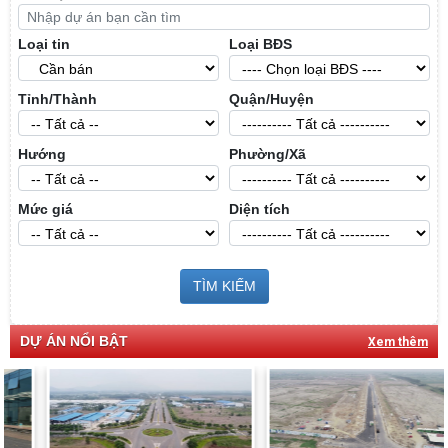
Loại tin
Loại BĐS
Tỉnh/Thành
Quận/Huyện
Hướng
Phường/Xã
Mức giá
Diện tích
TÌM KIẾM
DỰ ÁN NỔI BẬT
Xem thêm