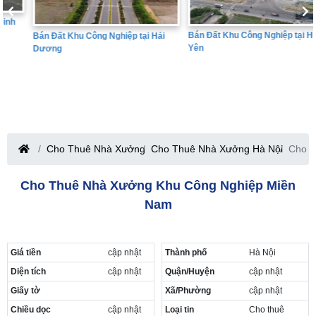
Bán Đất Khu Công Nghiệp tại Hưng
Bán Đất Khu Công Nghiệp tại Hải
Yên
Dương
Cho Thuê Nhà Xưởng
Cho Thuê Nhà Xưởng Hà Nội
Cho t
Cho Thuê Nhà Xưởng Khu Công Nghiệp Miền
Nam
Giá tiền
cập nhật
Thành phố
Hà Nội
Diện tích
cập nhật
Quận/Huyện
cập nhật
Giấy tờ
Xã/Phường
cập nhật
Chiều dọc
cập nhật
Loại tin
Cho thuê