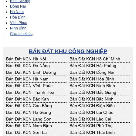
Bình Dương
Đồng Nai
Hà Nam
Hòa Bình
Vĩnh Phúc
Ninh Bình
Các tỉnh khác
BÁN ĐẤT KHU CÔNG NGHIỆP
Bán Đất KCN Hà Nội
Bán Đất KCN Hồ Chí Minh
Bán Đất KCN Đà Nẵng
Bán Đất KCN Hải Phòng
Bán Đất KCN Bình Dương
Bán Đất KCN Đồng Nai
Bán Đất KCN Hà Nam
Bán Đất KCN Hòa Bình
Bán Đất KCN Vĩnh Phúc
Bán Đất KCN Ninh Bình
Bán Đất KCN Thanh Hóa
Bán Đất KCN Bắc Giang
Bán Đất KCN Bắc Kạn
Bán Đất KCN Bắc Ninh
Bán Đất KCN Cao Bằng
Bán Đất KCN Điện Biên
Bán Đất KCN Hà Giang
Bán Đất KCN Lai Châu
Bán Đất KCN Lạng Sơn
Bán Đất KCN Lào Cai
Bán Đất KCN Nam Định
Bán Đất KCN Phú Thọ
Bán Đất KCN Sơn La
Bán Đất KCN Thái Bình