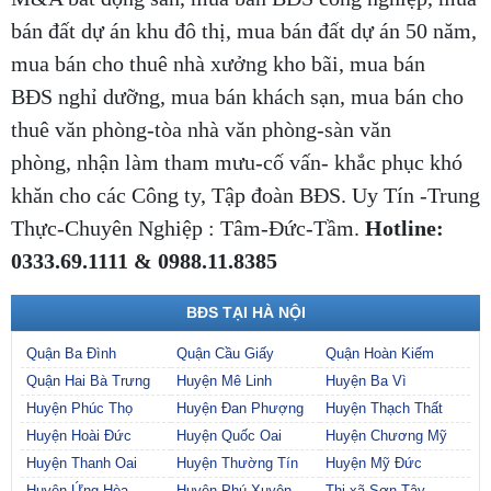
bán đất dự án khu đô thị, mua bán đất dự án 50 năm,
mua bán cho thuê nhà xưởng kho bãi, mua bán
BĐS nghỉ dưỡng, mua bán khách sạn, mua bán cho
thuê văn phòng-tòa nhà văn phòng-sàn văn
phòng, nhận làm tham mưu-cố vấn- khắc phục khó
khăn cho các Công ty, Tập đoàn BĐS. Uy Tín -Trung
Thực-Chuyên Nghiệp : Tâm-Đức-Tầm.
Hotline:
0333.69.1111 & 0988.11.8385
BĐS TẠI HÀ NỘI
Quận Ba Đình
Quận Cầu Giấy
Quận Hoàn Kiếm
Quận Hai Bà Trưng
Huyện Mê Linh
Huyện Ba Vì
Huyện Phúc Thọ
Huyện Đan Phượng
Huyện Thạch Thất
Huyện Hoài Đức
Huyện Quốc Oai
Huyện Chương Mỹ
Huyện Thanh Oai
Huyện Thường Tín
Huyện Mỹ Đức
Huyện Ứng Hòa
Huyện Phú Xuyên
Thị xã Sơn Tây