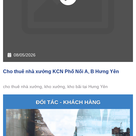
08/05/2026
Cho thuê nhà xưởng KCN Phố Nối A, B Hưng Yên
cho thuê nhà xưởng, kho xưởng, kho bãi tại Hưng Yên
ĐỐI TÁC - KHÁCH HÀNG