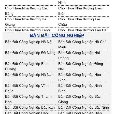
Ninh
Cho Thuê Nhà Xưởng Cao
Cho Thuê Nhà Xưởng Điện
Bằng
Biên
Cho Thuê Nhà Xưởng Hà
Cho Thuê Nhà Xưởng Lai
Giang
Châu
Cho Thuê Nhà Xưởng Lạng
Cho Thuê Nhà Xưởng Lào Cai
BÁN ĐẤT CÔNG NGHIỆP
Sơn
Cho Thuê Nhà Xưởng Nam
Cho Thuê Nhà Xưởng Phú Thọ
Bán Đất Công Nghiệp Hà Nội
Bán Đất Công Nghiệp Hồ Chí
Định
Minh
Cho Thuê Nhà Xưởng Sơn La
Cho Thuê Nhà Xưởng Thái
Bán Đất Công Nghiệp Đà Nẵng
Bán Đất Công Nghiệp Hải
Bình
Phòng
Cho Thuê Nhà Xưởng Thái
Cho Thuê Nhà Xưởng Tuyên
Bán Đất Công Nghiệp Bình
Bán Đất Công Nghiệp Đồng
Nguyên
Quang
Dương
Nai
Cho Thuê Nhà Xưởng Yên Bái
Cho Thuê Nhà Xưởng Thừa T.
Bán Đất Công Nghiệp Hà Nam
Bán Đất Công Nghiệp Hòa
Huế
Bình
Cho Thuê Nhà Xưởng Khánh
Cho Thuê Nhà Xưởng Lâm
Bán Đất Công Nghiệp Vĩnh
Bán Đất Công Nghiệp Ninh
Hoà
Đồng
Phúc
Bình
Cho Thuê Nhà Xưởng Bình
Cho Thuê Nhà Xưởng Bình
Bán Đất Công Nghiệp Thanh
Bán Đất Công Nghiệp Bắc
Định
Thuận
Hóa
Giang
Cho Thuê Nhà Xưởng Đăk
Cho Thuê Nhà Xưởng ĐắkLắk
Bán Đất Công Nghiệp Bắc Kạn
Bán Đất Công Nghiệp Bắc Ninh
Nông
Bán Đất Công Nghiệp Cao
Bán Đất Công Nghiệp Điện