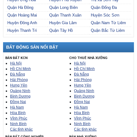
Quận Hà Đông
Quận Long Biên
Quận Đống Đa
Quận Hoàng Mai
Quận Thanh Xuân
Huyện Sóc Sơn
Huyện Đông Anh
Huyện Gia Lâm
Quận Nam Từ Liêm
Huyện Thanh Trì
Quận Tây Hồ
Quận Bắc Từ Liêm
BẤT ĐỘNG SẢN NỔI BẬT
BÁN ĐẤT KCN
CHO THUÊ NHÀ XƯỞNG
Hà Nội
Hà Nội
Hồ Chí Minh
Hồ Chí Minh
Đà Nẵng
Đà Nẵng
Hải Phòng
Hải Phòng
Hưng Yên
Hưng Yên
Quảng Ninh
Quảng Ninh
Bình Dương
Bình Dương
Đồng Nai
Đồng Nai
Hà Nam
Hà Nam
Hòa Bình
Hòa Bình
Vĩnh Phúc
Vĩnh Phúc
Ninh Bình
Ninh Bình
Các tỉnh khác
Các tỉnh khác
BÁN ĐẤT CÔNG NGHIỆP
BÁN NHÀ XƯỞNG