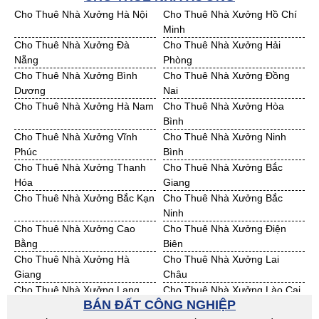
Bán Đất KCN Ninh Thuận
Bán Đất KCN Phú Yên
Cho Thuê Nhà Xưởng Hà Nội
Cho Thuê Nhà Xưởng Hồ Chí
Bán Đất KCN Quảng Bình
Bán Đất KCN Quảng Nam
Minh
Bán Đất KCN Quảng Ngãi
Bán Đất KCN Bà Rịa - VT
Cho Thuê Nhà Xưởng Đà
Cho Thuê Nhà Xưởng Hải
Bán Đất KCN Cần Thơ
Bán Đất KCN An Giang
Nẵng
Phòng
Bán Đất KCN Bạc Liêu
Bán Đất KCN Bến Tre
Cho Thuê Nhà Xưởng Bình
Cho Thuê Nhà Xưởng Đồng
Bán Đất KCN Bình Phước
Bán Đất KCN Cà Mau
Dương
Nai
Bán Đất KCN Đồng Tháp
Bán Đất KCN Hậu Giang
Cho Thuê Nhà Xưởng Hà Nam
Cho Thuê Nhà Xưởng Hòa
Bán Đất KCN Kiên Giang
Bán Đất KCN Long An
Bình
Bán Đất KCN Sóc Trăng
Bán Đất KCN Tây Ninh
Cho Thuê Nhà Xưởng Vĩnh
Cho Thuê Nhà Xưởng Ninh
Bán Đất KCN Tiền Giang
Bán Đất KCN Trà Vinh
Phúc
Bình
Bán Đất KCN Vĩnh Long
Bán Đất KCN Hải Dương
Cho Thuê Nhà Xưởng Thanh
Cho Thuê Nhà Xưởng Bắc
Bán Đất KCN Hưng Yên
Bán Đất KCN Quảng Ninh
Hóa
Giang
Cho Thuê Nhà Xưởng Bắc Kạn
Cho Thuê Nhà Xưởng Bắc
Ninh
Cho Thuê Nhà Xưởng Cao
Cho Thuê Nhà Xưởng Điện
Bằng
Biên
Cho Thuê Nhà Xưởng Hà
Cho Thuê Nhà Xưởng Lai
Giang
Châu
Cho Thuê Nhà Xưởng Lạng
Cho Thuê Nhà Xưởng Lào Cai
BÁN ĐẤT CÔNG NGHIỆP
Sơn