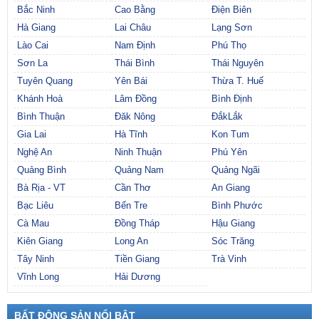
Bắc Ninh
Cao Bằng
Điện Biên
Hà Giang
Lai Châu
Lạng Sơn
Lào Cai
Nam Định
Phú Thọ
Sơn La
Thái Bình
Thái Nguyên
Tuyên Quang
Yên Bái
Thừa T. Huế
Khánh Hoà
Lâm Đồng
Bình Định
Bình Thuận
Đăk Nông
ĐắkLắk
Gia Lai
Hà Tĩnh
Kon Tum
Nghệ An
Ninh Thuận
Phú Yên
Quảng Bình
Quảng Nam
Quảng Ngãi
Bà Rịa - VT
Cần Thơ
An Giang
Bạc Liêu
Bến Tre
Bình Phước
Cà Mau
Đồng Tháp
Hậu Giang
Kiên Giang
Long An
Sóc Trăng
Tây Ninh
Tiền Giang
Trà Vinh
Vĩnh Long
Hải Dương
BẤT ĐỘNG SẢN NỔI BẬT