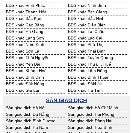
Cần Thuê Bạc Liêu
Cần Thuê Bến Tre
BĐS khác Vĩnh Phúc
BĐS khác Ninh Bình
Cần Thuê Bình Phước
Cần Thuê Cà Mau
BĐS khác Thanh Hóa
BĐS khác Bắc Giang
Cần Thuê Đồng Tháp
Cần Thuê Hậu Giang
BĐS khác Bắc Kạn
BĐS khác Bắc Ninh
Cần Thuê Kiên Giang
Cần Thuê Long An
BĐS khác Cao Bằng
BĐS khác Điện Biên
Cần Thuê Sóc Trăng
Cần Thuê Tây Ninh
BĐS khác Hà Giang
BĐS khác Lai Châu
Cần Thuê Tiền Giang
Cần Thuê Trà Vinh
BĐS khác Lạng Sơn
BĐS khác Lào Cai
Cần Thuê Vĩnh Long
Cần Thuê Hải Dương
BĐS khác Nam Định
BĐS khác Phú Thọ
Cần Thuê Hưng Yên
Cần Thuê Quảng Ninh
BĐS khác Sơn La
BĐS khác Thái Bình
BĐS khác Thái Nguyên
BĐS khác Tuyên Quang
BĐS khác Yên Bái
BĐS khác Thừa T. Huế
BĐS khác Khánh Hoà
BĐS khác Lâm Đồng
BĐS khác Bình Định
BĐS khác Bình Thuận
BĐS khác Đăk Nông
BĐS khác ĐắkLắk
BĐS khác Gia Lai
BĐS khác Hà Tĩnh
BĐS khác Kon Tum
BĐS khác Nghệ An
SÀN GIAO DỊCH
BĐS khác Ninh Thuận
BĐS khác Phú Yên
Sàn giao dịch Hà Nội
Sàn giao dịch Hồ Chí Minh
BĐS khác Quảng Bình
BĐS khác Quảng Nam
Sàn giao dịch Đà Nẵng
Sàn giao dịch Hải Phòng
BĐS khác Quảng Ngãi
BĐS khác Bà Rịa - VT
Sàn giao dịch Bình Dương
Sàn giao dịch Đồng Nai
BĐS khác Cần Thơ
BĐS khác An Giang
Sàn giao dịch Hà Nam
Sàn giao dịch Hòa Bình
BĐS khác Bạc Liêu
BĐS khác Bến Tre