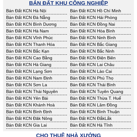
BÁN ĐẤT KHU CÔNG NGHIỆP
Bán Đất KCN Hà Nội
Bán Đất KCN Hồ Chí Minh
Bán Đất KCN Đà Nẵng
Bán Đất KCN Hải Phòng
Bán Đất KCN Bình Dương
Bán Đất KCN Đồng Nai
Bán Đất KCN Hà Nam
Bán Đất KCN Hòa Bình
Bán Đất KCN Vĩnh Phúc
Bán Đất KCN Ninh Bình
Bán Đất KCN Thanh Hóa
Bán Đất KCN Bắc Giang
Bán Đất KCN Bắc Kạn
Bán Đất KCN Bắc Ninh
Bán Đất KCN Cao Bằng
Bán Đất KCN Điện Biên
Bán Đất KCN Hà Giang
Bán Đất KCN Lai Châu
Bán Đất KCN Lạng Sơn
Bán Đất KCN Lào Cai
Bán Đất KCN Nam Định
Bán Đất KCN Phú Thọ
Bán Đất KCN Sơn La
Bán Đất KCN Thái Bình
Bán Đất KCN Thái Nguyên
Bán Đất KCN Tuyên Quang
Bán Đất KCN Yên Bái
Bán Đất KCN Thừa T. Huế
Bán Đất KCN Khánh Hoà
Bán Đất KCN Lâm Đồng
Bán Đất KCN Bình Định
Bán Đất KCN Bình Thuận
Bán Đất KCN Đăk Nông
Bán Đất KCN ĐắkLắk
Bán Đất KCN Gia Lai
Bán Đất KCN Hà Tĩnh
Bán Đất KCN Kon Tum
Bán Đất KCN Nghệ An
CHO THUÊ NHÀ XƯỞNG