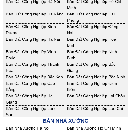
Cho Thuê Nhà Xưởng Nam
Cho Thuê Nhà Xưởng Phú Thọ
Bán Đất Công Nghiệp Hà Nội
Bán Đất Công Nghiệp Hồ Chí
Định
Minh
Cho Thuê Nhà Xưởng Sơn La
Cho Thuê Nhà Xưởng Thái
Bán Đất Công Nghiệp Đà Nẵng
Bán Đất Công Nghiệp Hải
Bình
Phòng
Cho Thuê Nhà Xưởng Thái
Cho Thuê Nhà Xưởng Tuyên
Bán Đất Công Nghiệp Bình
Bán Đất Công Nghiệp Đồng
Nguyên
Quang
Dương
Nai
Cho Thuê Nhà Xưởng Yên Bái
Cho Thuê Nhà Xưởng Thừa T.
Bán Đất Công Nghiệp Hà Nam
Bán Đất Công Nghiệp Hòa
Huế
Bình
Cho Thuê Nhà Xưởng Khánh
Cho Thuê Nhà Xưởng Lâm
Bán Đất Công Nghiệp Vĩnh
Bán Đất Công Nghiệp Ninh
Hoà
Đồng
Phúc
Bình
Cho Thuê Nhà Xưởng Bình
Cho Thuê Nhà Xưởng Bình
Bán Đất Công Nghiệp Thanh
Bán Đất Công Nghiệp Bắc
Định
Thuận
Hóa
Giang
Cho Thuê Nhà Xưởng Đăk
Cho Thuê Nhà Xưởng ĐắkLắk
Bán Đất Công Nghiệp Bắc Kạn
Bán Đất Công Nghiệp Bắc Ninh
Nông
Bán Đất Công Nghiệp Cao
Bán Đất Công Nghiệp Điện
Cho Thuê Nhà Xưởng Gia Lai
Cho Thuê Nhà Xưởng Hà Tĩnh
Bằng
Biên
Cho Thuê Nhà Xưởng Kon
Cho Thuê Nhà Xưởng Nghệ An
Bán Đất Công Nghiệp Hà
Bán Đất Công Nghiệp Lai Châu
Tum
Giang
Cho Thuê Nhà Xưởng Ninh
Cho Thuê Nhà Xưởng Phú Yên
Bán Đất Công Nghiệp Lạng
Bán Đất Công Nghiệp Lào Cai
Thuận
Sơn
Cho Thuê Nhà Xưởng Quảng
BÁN NHÀ XƯỞNG
Cho Thuê Nhà Xưởng Quảng
Bán Đất Công Nghiệp Nam
Bán Đất Công Nghiệp Phú Thọ
Bình
Nam
Định
Bán Nhà Xưởng Hà Nội
Bán Nhà Xưởng Hồ Chí Minh