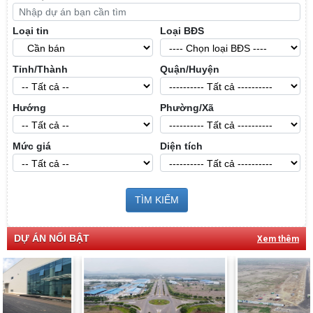
Loại tin
Loại BĐS
Tỉnh/Thành
Quận/Huyện
Hướng
Phường/Xã
Mức giá
Diện tích
TÌM KIẾM
DỰ ÁN NỔI BẬT
Xem thêm