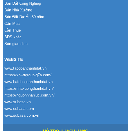
Bán Đất Công Nghiệp
Bán Nhà Xưởng
Bán Đất Dự Án 50 năm
Cần Mua
Cần Thuê
BĐS khác
Sàn giao dịch
WEBSITE
www.tapdoanthanhdat.vn
https://xn--ttgroup-g7a.com/
www.batdongsanthanhdat.vn
https://nhaxuongthanhdat.vn/
https://nguonnhanluc.com.vn/
www.subasa.vn
www.subasa.com
www.subasa.com.vn