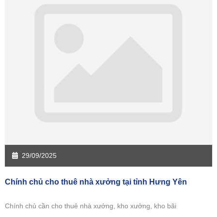
Sàn giao dịch Đồng Tháp
Sàn giao dịch Hậu Giang
Sàn giao dịch Kiên Giang
Sàn giao dịch Long An
Sàn giao dịch Sóc Trăng
Sàn giao dịch Tây Ninh
Sàn giao dịch Tiền Giang
Sàn giao dịch Trà Vinh
Sàn giao dịch Vĩnh Long
Sàn giao dịch Hải Dương
Sàn giao dịch Hưng Yên
Sàn giao dịch Quảng Ninh
29/09/2025
Chính chủ cho thuê nhà xưởng tại tỉnh Hưng Yên
Chính chủ cần cho thuê nhà xưởng, kho xưởng, kho bãi