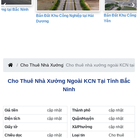
Bán Đất Khu Công Nghiệp tại Hưng
Bán Đất Khu Công Nghiệp tại Hải
Yên
Dương
Cho Thuê Nhà Xưởng
Cho thuê nhà xưởng ngoài KCN tại t
Cho Thuê Nhà Xưởng Ngoài KCN Tại Tỉnh Bắc
Ninh
Giá tiền
cập nhật
Thành phố
cập nhật
Diện tích
cập nhật
Quận/Huyện
cập nhật
Giấy tờ
Xã/Phường
cập nhật
Chiều dọc
cập nhật
Loại tin
Cho thuê