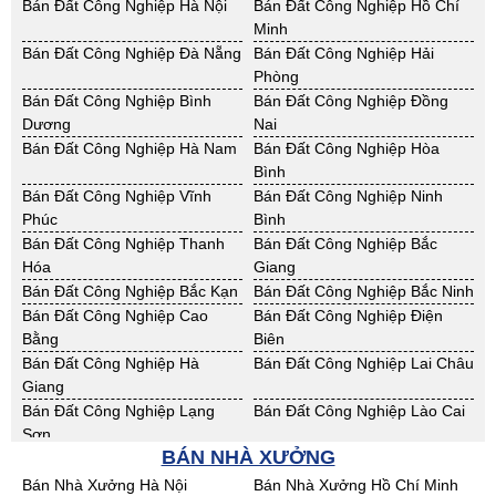
Cho Thuê Nhà Xưởng Nam
Cho Thuê Nhà Xưởng Phú Thọ
Bán Đất Công Nghiệp Hà Nội
Bán Đất Công Nghiệp Hồ Chí
Định
Minh
Cho Thuê Nhà Xưởng Sơn La
Cho Thuê Nhà Xưởng Thái
Bán Đất Công Nghiệp Đà Nẵng
Bán Đất Công Nghiệp Hải
Bình
Phòng
Cho Thuê Nhà Xưởng Thái
Cho Thuê Nhà Xưởng Tuyên
Bán Đất Công Nghiệp Bình
Bán Đất Công Nghiệp Đồng
Nguyên
Quang
Dương
Nai
Cho Thuê Nhà Xưởng Yên Bái
Cho Thuê Nhà Xưởng Thừa T.
Bán Đất Công Nghiệp Hà Nam
Bán Đất Công Nghiệp Hòa
Huế
Bình
Cho Thuê Nhà Xưởng Khánh
Cho Thuê Nhà Xưởng Lâm
Bán Đất Công Nghiệp Vĩnh
Bán Đất Công Nghiệp Ninh
Hoà
Đồng
Phúc
Bình
Cho Thuê Nhà Xưởng Bình
Cho Thuê Nhà Xưởng Bình
Bán Đất Công Nghiệp Thanh
Bán Đất Công Nghiệp Bắc
Định
Thuận
Hóa
Giang
Cho Thuê Nhà Xưởng Đăk
Cho Thuê Nhà Xưởng ĐắkLắk
Bán Đất Công Nghiệp Bắc Kạn
Bán Đất Công Nghiệp Bắc Ninh
Nông
Bán Đất Công Nghiệp Cao
Bán Đất Công Nghiệp Điện
Cho Thuê Nhà Xưởng Gia Lai
Cho Thuê Nhà Xưởng Hà Tĩnh
Bằng
Biên
Cho Thuê Nhà Xưởng Kon
Cho Thuê Nhà Xưởng Nghệ An
Bán Đất Công Nghiệp Hà
Bán Đất Công Nghiệp Lai Châu
Tum
Giang
Cho Thuê Nhà Xưởng Ninh
Cho Thuê Nhà Xưởng Phú Yên
Bán Đất Công Nghiệp Lạng
Bán Đất Công Nghiệp Lào Cai
Thuận
Sơn
Cho Thuê Nhà Xưởng Quảng
BÁN NHÀ XƯỞNG
Cho Thuê Nhà Xưởng Quảng
Bán Đất Công Nghiệp Nam
Bán Đất Công Nghiệp Phú Thọ
Bình
Nam
Định
Bán Nhà Xưởng Hà Nội
Bán Nhà Xưởng Hồ Chí Minh