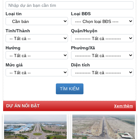
Loại tin
Loại BĐS
Tỉnh/Thành
Quận/Huyện
Hướng
Phường/Xã
Mức giá
Diện tích
TÌM KIẾM
DỰ ÁN NỔI BẬT
Xem thêm