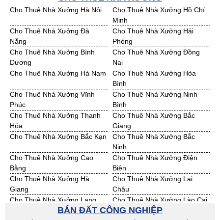
Bán Đất KCN Ninh Thuận
Bán Đất KCN Phú Yên
Cho Thuê Nhà Xưởng Hà Nội
Cho Thuê Nhà Xưởng Hồ Chí
Bán Đất KCN Quảng Bình
Bán Đất KCN Quảng Nam
Minh
Bán Đất KCN Quảng Ngãi
Bán Đất KCN Bà Rịa - VT
Cho Thuê Nhà Xưởng Đà
Cho Thuê Nhà Xưởng Hải
Bán Đất KCN Cần Thơ
Bán Đất KCN An Giang
Nẵng
Phòng
Bán Đất KCN Bạc Liêu
Bán Đất KCN Bến Tre
Cho Thuê Nhà Xưởng Bình
Cho Thuê Nhà Xưởng Đồng
Bán Đất KCN Bình Phước
Bán Đất KCN Cà Mau
Dương
Nai
Bán Đất KCN Đồng Tháp
Bán Đất KCN Hậu Giang
Cho Thuê Nhà Xưởng Hà Nam
Cho Thuê Nhà Xưởng Hòa
Bán Đất KCN Kiên Giang
Bán Đất KCN Long An
Bình
Bán Đất KCN Sóc Trăng
Bán Đất KCN Tây Ninh
Cho Thuê Nhà Xưởng Vĩnh
Cho Thuê Nhà Xưởng Ninh
Bán Đất KCN Tiền Giang
Bán Đất KCN Trà Vinh
Phúc
Bình
Bán Đất KCN Vĩnh Long
Bán Đất KCN Hải Dương
Cho Thuê Nhà Xưởng Thanh
Cho Thuê Nhà Xưởng Bắc
Bán Đất KCN Hưng Yên
Bán Đất KCN Quảng Ninh
Hóa
Giang
Cho Thuê Nhà Xưởng Bắc Kạn
Cho Thuê Nhà Xưởng Bắc
Ninh
Cho Thuê Nhà Xưởng Cao
Cho Thuê Nhà Xưởng Điện
Bằng
Biên
Cho Thuê Nhà Xưởng Hà
Cho Thuê Nhà Xưởng Lai
Giang
Châu
Cho Thuê Nhà Xưởng Lạng
Cho Thuê Nhà Xưởng Lào Cai
BÁN ĐẤT CÔNG NGHIỆP
Sơn