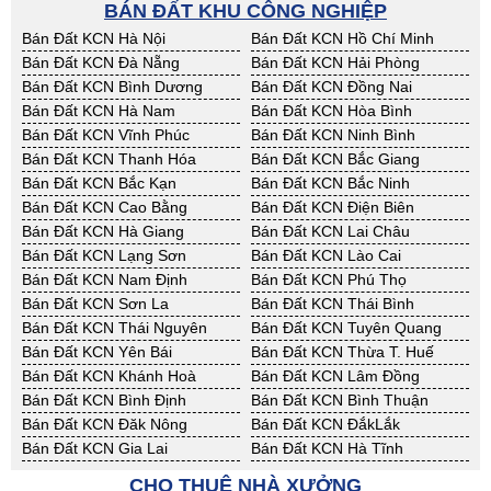
BÁN ĐẤT KHU CÔNG NGHIỆP
Bán Đất KCN Hà Nội
Bán Đất KCN Hồ Chí Minh
Bán Đất KCN Đà Nẵng
Bán Đất KCN Hải Phòng
Bán Đất KCN Bình Dương
Bán Đất KCN Đồng Nai
Bán Đất KCN Hà Nam
Bán Đất KCN Hòa Bình
Bán Đất KCN Vĩnh Phúc
Bán Đất KCN Ninh Bình
Bán Đất KCN Thanh Hóa
Bán Đất KCN Bắc Giang
Bán Đất KCN Bắc Kạn
Bán Đất KCN Bắc Ninh
Bán Đất KCN Cao Bằng
Bán Đất KCN Điện Biên
Bán Đất KCN Hà Giang
Bán Đất KCN Lai Châu
Bán Đất KCN Lạng Sơn
Bán Đất KCN Lào Cai
Bán Đất KCN Nam Định
Bán Đất KCN Phú Thọ
Bán Đất KCN Sơn La
Bán Đất KCN Thái Bình
Bán Đất KCN Thái Nguyên
Bán Đất KCN Tuyên Quang
Bán Đất KCN Yên Bái
Bán Đất KCN Thừa T. Huế
Bán Đất KCN Khánh Hoà
Bán Đất KCN Lâm Đồng
Bán Đất KCN Bình Định
Bán Đất KCN Bình Thuận
Bán Đất KCN Đăk Nông
Bán Đất KCN ĐắkLắk
Bán Đất KCN Gia Lai
Bán Đất KCN Hà Tĩnh
Bán Đất KCN Kon Tum
Bán Đất KCN Nghệ An
CHO THUÊ NHÀ XƯỞNG