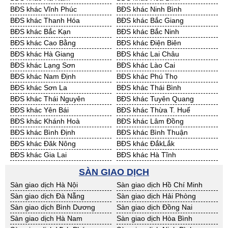
Cần Thuê Bạc Liêu
Cần Thuê Bến Tre
BĐS khác Vĩnh Phúc
BĐS khác Ninh Bình
Cần Thuê Bình Phước
Cần Thuê Cà Mau
BĐS khác Thanh Hóa
BĐS khác Bắc Giang
Cần Thuê Đồng Tháp
Cần Thuê Hậu Giang
BĐS khác Bắc Kạn
BĐS khác Bắc Ninh
Cần Thuê Kiên Giang
Cần Thuê Long An
BĐS khác Cao Bằng
BĐS khác Điện Biên
Cần Thuê Sóc Trăng
Cần Thuê Tây Ninh
BĐS khác Hà Giang
BĐS khác Lai Châu
Cần Thuê Tiền Giang
Cần Thuê Trà Vinh
BĐS khác Lạng Sơn
BĐS khác Lào Cai
Cần Thuê Vĩnh Long
Cần Thuê Hải Dương
BĐS khác Nam Định
BĐS khác Phú Thọ
Cần Thuê Hưng Yên
Cần Thuê Quảng Ninh
BĐS khác Sơn La
BĐS khác Thái Bình
BĐS khác Thái Nguyên
BĐS khác Tuyên Quang
BĐS khác Yên Bái
BĐS khác Thừa T. Huế
BĐS khác Khánh Hoà
BĐS khác Lâm Đồng
BĐS khác Bình Định
BĐS khác Bình Thuận
BĐS khác Đăk Nông
BĐS khác ĐắkLắk
BĐS khác Gia Lai
BĐS khác Hà Tĩnh
BĐS khác Kon Tum
BĐS khác Nghệ An
SÀN GIAO DỊCH
BĐS khác Ninh Thuận
BĐS khác Phú Yên
Sàn giao dịch Hà Nội
Sàn giao dịch Hồ Chí Minh
BĐS khác Quảng Bình
BĐS khác Quảng Nam
Sàn giao dịch Đà Nẵng
Sàn giao dịch Hải Phòng
BĐS khác Quảng Ngãi
BĐS khác Bà Rịa - VT
Sàn giao dịch Bình Dương
Sàn giao dịch Đồng Nai
BĐS khác Cần Thơ
BĐS khác An Giang
Sàn giao dịch Hà Nam
Sàn giao dịch Hòa Bình
BĐS khác Bạc Liêu
BĐS khác Bến Tre