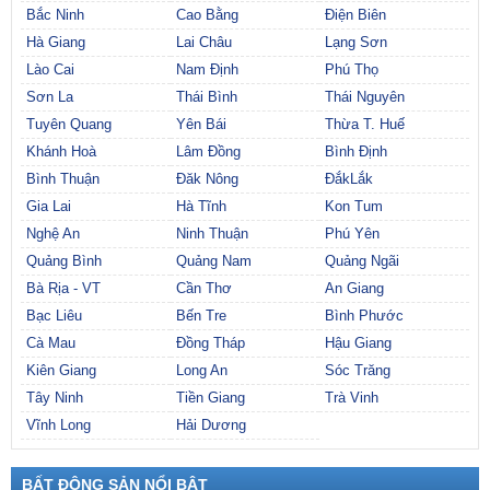
Bắc Ninh
Cao Bằng
Điện Biên
Hà Giang
Lai Châu
Lạng Sơn
Lào Cai
Nam Định
Phú Thọ
Sơn La
Thái Bình
Thái Nguyên
Tuyên Quang
Yên Bái
Thừa T. Huế
Khánh Hoà
Lâm Đồng
Bình Định
Bình Thuận
Đăk Nông
ĐắkLắk
Gia Lai
Hà Tĩnh
Kon Tum
Nghệ An
Ninh Thuận
Phú Yên
Quảng Bình
Quảng Nam
Quảng Ngãi
Bà Rịa - VT
Cần Thơ
An Giang
Bạc Liêu
Bến Tre
Bình Phước
Cà Mau
Đồng Tháp
Hậu Giang
Kiên Giang
Long An
Sóc Trăng
Tây Ninh
Tiền Giang
Trà Vinh
Vĩnh Long
Hải Dương
BẤT ĐỘNG SẢN NỔI BẬT