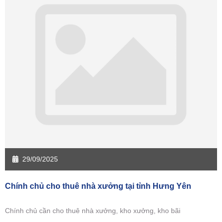
Sàn giao dịch Đồng Tháp
Sàn giao dịch Hậu Giang
Sàn giao dịch Kiên Giang
Sàn giao dịch Long An
Sàn giao dịch Sóc Trăng
Sàn giao dịch Tây Ninh
Sàn giao dịch Tiền Giang
Sàn giao dịch Trà Vinh
Sàn giao dịch Vĩnh Long
Sàn giao dịch Hải Dương
Sàn giao dịch Hưng Yên
Sàn giao dịch Quảng Ninh
29/09/2025
Chính chủ cho thuê nhà xưởng tại tỉnh Hưng Yên
Chính chủ cần cho thuê nhà xưởng, kho xưởng, kho bãi