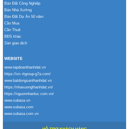
Bán Đất Công Nghiệp
Bán Nhà Xưởng
Bán Đất Dự Án 50 năm
Cần Mua
Cần Thuê
BĐS khác
Sàn giao dịch
WEBSITE
www.tapdoanthanhdat.vn
https://xn--ttgroup-g7a.com/
www.batdongsanthanhdat.vn
https://nhaxuongthanhdat.vn/
https://nguonnhanluc.com.vn/
www.subasa.vn
www.subasa.com
www.subasa.com.vn