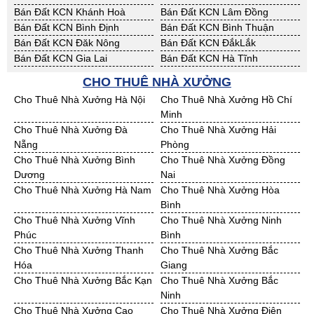
Bán Đất KCN Khánh Hoà
Bán Đất KCN Lâm Đồng
Bán Đất KCN Bình Định
Bán Đất KCN Bình Thuận
Bán Đất KCN Đăk Nông
Bán Đất KCN ĐắkLắk
Bán Đất KCN Gia Lai
Bán Đất KCN Hà Tĩnh
Bán Đất KCN Kon Tum
Bán Đất KCN Nghệ An
CHO THUÊ NHÀ XƯỞNG
Bán Đất KCN Ninh Thuận
Bán Đất KCN Phú Yên
Cho Thuê Nhà Xưởng Hà Nội
Cho Thuê Nhà Xưởng Hồ Chí
Bán Đất KCN Quảng Bình
Bán Đất KCN Quảng Nam
Minh
Bán Đất KCN Quảng Ngãi
Bán Đất KCN Bà Rịa - VT
Cho Thuê Nhà Xưởng Đà
Cho Thuê Nhà Xưởng Hải
Bán Đất KCN Cần Thơ
Bán Đất KCN An Giang
Nẵng
Phòng
Bán Đất KCN Bạc Liêu
Bán Đất KCN Bến Tre
Cho Thuê Nhà Xưởng Bình
Cho Thuê Nhà Xưởng Đồng
Bán Đất KCN Bình Phước
Bán Đất KCN Cà Mau
Dương
Nai
Bán Đất KCN Đồng Tháp
Bán Đất KCN Hậu Giang
Cho Thuê Nhà Xưởng Hà Nam
Cho Thuê Nhà Xưởng Hòa
Bán Đất KCN Kiên Giang
Bán Đất KCN Long An
Bình
Bán Đất KCN Sóc Trăng
Bán Đất KCN Tây Ninh
Cho Thuê Nhà Xưởng Vĩnh
Cho Thuê Nhà Xưởng Ninh
Bán Đất KCN Tiền Giang
Bán Đất KCN Trà Vinh
Phúc
Bình
Bán Đất KCN Vĩnh Long
Bán Đất KCN Hải Dương
Cho Thuê Nhà Xưởng Thanh
Cho Thuê Nhà Xưởng Bắc
Bán Đất KCN Hưng Yên
Bán Đất KCN Quảng Ninh
Hóa
Giang
Cho Thuê Nhà Xưởng Bắc Kạn
Cho Thuê Nhà Xưởng Bắc
Ninh
Cho Thuê Nhà Xưởng Cao
Cho Thuê Nhà Xưởng Điện