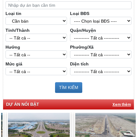
Loại tin
Loại BĐS
Tỉnh/Thành
Quận/Huyện
Hướng
Phường/Xã
Mức giá
Diện tích
TÌM KIẾM
DỰ ÁN NỔI BẬT
Xem thêm