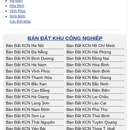
Hà Nam
Hòa Bình
Vĩnh Phúc
Ninh Bình
Các tỉnh khác
BÁN ĐẤT KHU CÔNG NGHIỆP
Bán Đất KCN Hà Nội
Bán Đất KCN Hồ Chí Minh
Bán Đất KCN Đà Nẵng
Bán Đất KCN Hải Phòng
Bán Đất KCN Bình Dương
Bán Đất KCN Đồng Nai
Bán Đất KCN Hà Nam
Bán Đất KCN Hòa Bình
Bán Đất KCN Vĩnh Phúc
Bán Đất KCN Ninh Bình
Bán Đất KCN Thanh Hóa
Bán Đất KCN Bắc Giang
Bán Đất KCN Bắc Kạn
Bán Đất KCN Bắc Ninh
Bán Đất KCN Cao Bằng
Bán Đất KCN Điện Biên
Bán Đất KCN Hà Giang
Bán Đất KCN Lai Châu
Bán Đất KCN Lạng Sơn
Bán Đất KCN Lào Cai
Bán Đất KCN Nam Định
Bán Đất KCN Phú Thọ
Bán Đất KCN Sơn La
Bán Đất KCN Thái Bình
Bán Đất KCN Thái Nguyên
Bán Đất KCN Tuyên Quang
Bán Đất KCN Yên Bái
Bán Đất KCN Thừa T. Huế