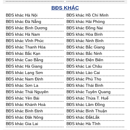
Bán Đất Dự Án 50 năm Vĩnh
Bán Đất Dự Án 50 năm Hải
Cần Thuê Kon Tum
Cần Thuê Nghệ An
Long
Dương
BĐS KHÁC
Cần Thuê Ninh Thuận
Cần Thuê Phú Yên
Bán Đất Dự Án 50 năm Hưng
Bán Đất Dự Án 50 năm Quảng
BĐS khác Hà Nội
BĐS khác Hồ Chí Minh
Cần Thuê Quảng Bình
Cần Thuê Quảng Nam
Yên
Ninh
BĐS khác Đà Nẵng
BĐS khác Hải Phòng
Cần Thuê Quảng Ngãi
Cần Thuê Bà Rịa - VT
BĐS khác Bình Dương
BĐS khác Đồng Nai
Cần Thuê Cần Thơ
Cần Thuê An Giang
BĐS khác Hà Nam
BĐS khác Hòa Bình
Cần Thuê Bạc Liêu
Cần Thuê Bến Tre
BĐS khác Vĩnh Phúc
BĐS khác Ninh Bình
Cần Thuê Bình Phước
Cần Thuê Cà Mau
BĐS khác Thanh Hóa
BĐS khác Bắc Giang
Cần Thuê Đồng Tháp
Cần Thuê Hậu Giang
BĐS khác Bắc Kạn
BĐS khác Bắc Ninh
Cần Thuê Kiên Giang
Cần Thuê Long An
BĐS khác Cao Bằng
BĐS khác Điện Biên
Cần Thuê Sóc Trăng
Cần Thuê Tây Ninh
BĐS khác Hà Giang
BĐS khác Lai Châu
Cần Thuê Tiền Giang
Cần Thuê Trà Vinh
BĐS khác Lạng Sơn
BĐS khác Lào Cai
Cần Thuê Vĩnh Long
Cần Thuê Hải Dương
BĐS khác Nam Định
BĐS khác Phú Thọ
Cần Thuê Hưng Yên
Cần Thuê Quảng Ninh
BĐS khác Sơn La
BĐS khác Thái Bình
BĐS khác Thái Nguyên
BĐS khác Tuyên Quang
BĐS khác Yên Bái
BĐS khác Thừa T. Huế
BĐS khác Khánh Hoà
BĐS khác Lâm Đồng
BĐS khác Bình Định
BĐS khác Bình Thuận
BĐS khác Đăk Nông
BĐS khác ĐắkLắk
BĐS khác Gia Lai
BĐS khác Hà Tĩnh