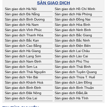
BĐS khác Kon Tum
BĐS khác Nghệ An
SÀN GIAO DỊCH
BĐS khác Ninh Thuận
BĐS khác Phú Yên
Sàn giao dịch Hà Nội
Sàn giao dịch Hồ Chí Minh
BĐS khác Quảng Bình
BĐS khác Quảng Nam
Sàn giao dịch Đà Nẵng
Sàn giao dịch Hải Phòng
BĐS khác Quảng Ngãi
BĐS khác Bà Rịa - VT
Sàn giao dịch Bình Dương
Sàn giao dịch Đồng Nai
BĐS khác Cần Thơ
BĐS khác An Giang
Sàn giao dịch Hà Nam
Sàn giao dịch Hòa Bình
BĐS khác Bạc Liêu
BĐS khác Bến Tre
Sàn giao dịch Vĩnh Phúc
Sàn giao dịch Ninh Bình
BĐS khác Bình Phước
BĐS khác Cà Mau
Sàn giao dịch Thanh Hóa
Sàn giao dịch Bắc Giang
BĐS khác Đồng Tháp
BĐS khác Hậu Giang
Sàn giao dịch Bắc Kạn
Sàn giao dịch Bắc Ninh
BĐS khác Kiên Giang
BĐS khác Long An
Sàn giao dịch Cao Bằng
Sàn giao dịch Điện Biên
BĐS khác Sóc Trăng
BĐS khác Tây Ninh
Sàn giao dịch Hà Giang
Sàn giao dịch Lai Châu
BĐS khác Tiền Giang
BĐS khác Trà Vinh
Sàn giao dịch Lạng Sơn
Sàn giao dịch Lào Cai
BĐS khác Vĩnh Long
BĐS khác Hải Dương
Sàn giao dịch Nam Định
Sàn giao dịch Phú Thọ
BĐS khác Hưng Yên
BĐS khác Quảng Ninh
Sàn giao dịch Sơn La
Sàn giao dịch Thái Bình
Sàn giao dịch Thái Nguyên
Sàn giao dịch Tuyên Quang
Sàn giao dịch Yên Bái
Sàn giao dịch Thừa T. Huế
Sàn giao dịch Khánh Hoà
Sàn giao dịch Lâm Đồng
Sàn giao dịch Bình Định
Sàn giao dịch Bình Thuận
Sàn giao dịch Đăk Nông
Sàn giao dịch ĐắkLắk
Sàn giao dịch Gia Lai
Sàn giao dịch Hà Tĩnh
Sàn giao dịch Kon Tum
Sàn giao dịch Nghệ An