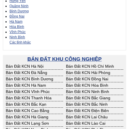
Hưng Yên
Quảng Ninh
Bình Dương
Đồng Nai
Hà Nam
Hòa Bình
Vĩnh Phúc
Ninh Bình
Các tỉnh khác
BÁN ĐẤT KHU CÔNG NGHIỆP
Bán Đất KCN Hà Nội
Bán Đất KCN Hồ Chí Minh
Bán Đất KCN Đà Nẵng
Bán Đất KCN Hải Phòng
Bán Đất KCN Bình Dương
Bán Đất KCN Đồng Nai
Bán Đất KCN Hà Nam
Bán Đất KCN Hòa Bình
Bán Đất KCN Vĩnh Phúc
Bán Đất KCN Ninh Bình
Bán Đất KCN Thanh Hóa
Bán Đất KCN Bắc Giang
Bán Đất KCN Bắc Kạn
Bán Đất KCN Bắc Ninh
Bán Đất KCN Cao Bằng
Bán Đất KCN Điện Biên
Bán Đất KCN Hà Giang
Bán Đất KCN Lai Châu
Bán Đất KCN Lạng Sơn
Bán Đất KCN Lào Cai