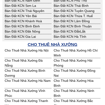
Bán Đất KCN Nam Định
Bán Đất KCN Phú Thọ
Bán Đất KCN Sơn La
Bán Đất KCN Thái Bình
Bán Đất KCN Thái Nguyên
Bán Đất KCN Tuyên Quang
Bán Đất KCN Yên Bái
Bán Đất KCN Thừa T. Huế
Bán Đất KCN Khánh Hoà
Bán Đất KCN Lâm Đồng
Bán Đất KCN Bình Định
Bán Đất KCN Bình Thuận
Bán Đất KCN Đăk Nông
Bán Đất KCN ĐắkLắk
Bán Đất KCN Gia Lai
Bán Đất KCN Hà Tĩnh
Bán Đất KCN Kon Tum
Bán Đất KCN Nghệ An
CHO THUÊ NHÀ XƯỞNG
Bán Đất KCN Ninh Thuận
Bán Đất KCN Phú Yên
Cho Thuê Nhà Xưởng Hà Nội
Cho Thuê Nhà Xưởng Hồ Chí
Bán Đất KCN Quảng Bình
Bán Đất KCN Quảng Nam
Minh
Bán Đất KCN Quảng Ngãi
Bán Đất KCN Bà Rịa - VT
Cho Thuê Nhà Xưởng Đà
Cho Thuê Nhà Xưởng Hải
Bán Đất KCN Cần Thơ
Bán Đất KCN An Giang
Nẵng
Phòng
Bán Đất KCN Bạc Liêu
Bán Đất KCN Bến Tre
Cho Thuê Nhà Xưởng Bình
Cho Thuê Nhà Xưởng Đồng
Bán Đất KCN Bình Phước
Bán Đất KCN Cà Mau
Dương
Nai
Bán Đất KCN Đồng Tháp
Bán Đất KCN Hậu Giang
Cho Thuê Nhà Xưởng Hà Nam
Cho Thuê Nhà Xưởng Hòa
Bán Đất KCN Kiên Giang
Bán Đất KCN Long An
Bình
Bán Đất KCN Sóc Trăng
Bán Đất KCN Tây Ninh
Cho Thuê Nhà Xưởng Vĩnh
Cho Thuê Nhà Xưởng Ninh
Bán Đất KCN Tiền Giang
Bán Đất KCN Trà Vinh
Phúc
Bình
Bán Đất KCN Vĩnh Long
Bán Đất KCN Hải Dương
Cho Thuê Nhà Xưởng Thanh
Cho Thuê Nhà Xưởng Bắc
Bán Đất KCN Hưng Yên
Bán Đất KCN Quảng Ninh