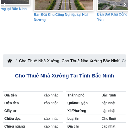
Bán Đất Khu Công Nghiệp tại Hưng
Bán Đất Khu Công Nghiệp tại Hải
Yên
Dương
Cho Thuê Nhà Xưởng
Cho Thuê Nhà Xưởng Bắc Ninh
Cho
Cho Thuê Nhà Xưởng Tại Tỉnh Bắc Ninh
Giá tiền
cập nhật
Thành phố
Bắc Ninh
Diện tích
cập nhật
Quận/Huyện
cập nhật
Giấy tờ
Xã/Phường
cập nhật
Chiều dọc
cập nhật
Loại tin
Cho thuê
Chiều ngang
cập nhật
Địa chỉ
cập nhật