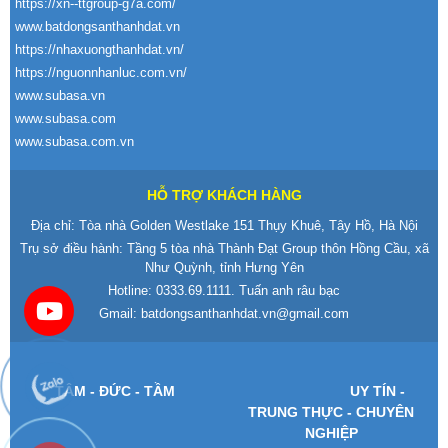
https://xn--ttgroup-g7a.com/
www.batdongsanthanhdat.vn
https://nhaxuongthanhdat.vn/
https://nguonnhanluc.com.vn/
www.subasa.vn
www.subasa.com
www.subasa.com.vn
HỖ TRỢ KHÁCH HÀNG
Địa chỉ: Tòa nhà Golden Westlake 151 Thụy Khuê, Tây Hồ, Hà Nội
Trụ sở điều hành: Tầng 5 tòa nhà Thành Đạt Group thôn Hồng Cầu, xã
Như Quỳnh, tỉnh Hưng Yên
Hotline:
0333.69.1111
. Tuấn anh râu bạc
Gmail:
batdongsanthanhdat.vn@gmail.com
T
ÂM -
Đ
ỨC - TẦM
UY T
ÍN -
TRUNG TH
ỰC - CHUY
ÊN
NGHI
ỆP