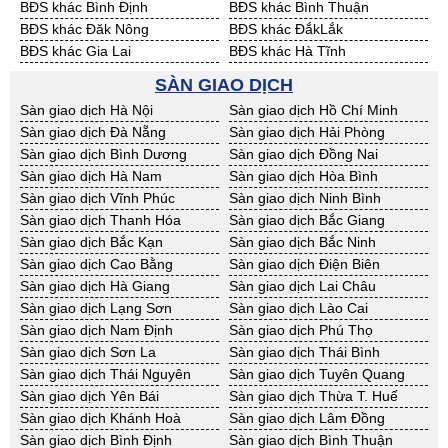
BĐS khác Bình Định
BĐS khác Bình Thuận
BĐS khác Đăk Nông
BĐS khác ĐắkLắk
BĐS khác Gia Lai
BĐS khác Hà Tĩnh
BĐS khác Kon Tum
BĐS khác Nghệ An
SÀN GIAO DỊCH
BĐS khác Ninh Thuận
BĐS khác Phú Yên
Sàn giao dịch Hà Nội
Sàn giao dịch Hồ Chí Minh
BĐS khác Quảng Bình
BĐS khác Quảng Nam
Sàn giao dịch Đà Nẵng
Sàn giao dịch Hải Phòng
BĐS khác Quảng Ngãi
BĐS khác Bà Rịa - VT
Sàn giao dịch Bình Dương
Sàn giao dịch Đồng Nai
BĐS khác Cần Thơ
BĐS khác An Giang
Sàn giao dịch Hà Nam
Sàn giao dịch Hòa Bình
BĐS khác Bạc Liêu
BĐS khác Bến Tre
Sàn giao dịch Vĩnh Phúc
Sàn giao dịch Ninh Bình
BĐS khác Bình Phước
BĐS khác Cà Mau
Sàn giao dịch Thanh Hóa
Sàn giao dịch Bắc Giang
BĐS khác Đồng Tháp
BĐS khác Hậu Giang
Sàn giao dịch Bắc Kạn
Sàn giao dịch Bắc Ninh
BĐS khác Kiên Giang
BĐS khác Long An
Sàn giao dịch Cao Bằng
Sàn giao dịch Điện Biên
BĐS khác Sóc Trăng
BĐS khác Tây Ninh
Sàn giao dịch Hà Giang
Sàn giao dịch Lai Châu
BĐS khác Tiền Giang
BĐS khác Trà Vinh
Sàn giao dịch Lạng Sơn
Sàn giao dịch Lào Cai
BĐS khác Vĩnh Long
BĐS khác Hải Dương
Sàn giao dịch Nam Định
Sàn giao dịch Phú Thọ
BĐS khác Hưng Yên
BĐS khác Quảng Ninh
Sàn giao dịch Sơn La
Sàn giao dịch Thái Bình
Sàn giao dịch Thái Nguyên
Sàn giao dịch Tuyên Quang
Sàn giao dịch Yên Bái
Sàn giao dịch Thừa T. Huế
Sàn giao dịch Khánh Hoà
Sàn giao dịch Lâm Đồng
Sàn giao dịch Bình Định
Sàn giao dịch Bình Thuận