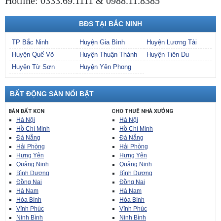
Hotline: 0333.69.1111 & 0988.11.8385
BĐS TẠI BẮC NINH
TP Bắc Ninh
Huyện Gia Bình
Huyện Lương Tài
Huyện Quế Võ
Huyện Thuận Thành
Huyện Tiên Du
Huyện Từ Sơn
Huyện Yên Phong
BẤT ĐỘNG SẢN NỔI BẬT
BÁN ĐẤT KCN
CHO THUÊ NHÀ XƯỞNG
Hà Nội
Hà Nội
Hồ Chí Minh
Hồ Chí Minh
Đà Nẵng
Đà Nẵng
Hải Phòng
Hải Phòng
Hưng Yên
Hưng Yên
Quảng Ninh
Quảng Ninh
Bình Dương
Bình Dương
Đồng Nai
Đồng Nai
Hà Nam
Hà Nam
Hòa Bình
Hòa Bình
Vĩnh Phúc
Vĩnh Phúc
Ninh Bình
Ninh Bình