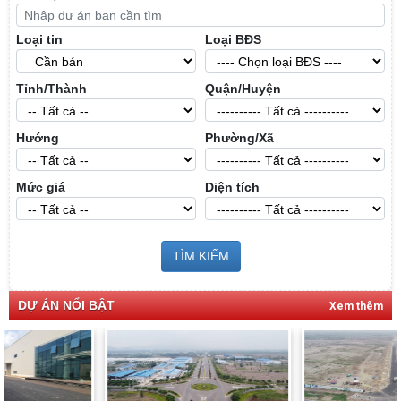
Loại tin
Loại BĐS
Tỉnh/Thành
Quận/Huyện
Hướng
Phường/Xã
Mức giá
Diện tích
TÌM KIẾM
DỰ ÁN NỔI BẬT
Xem thêm