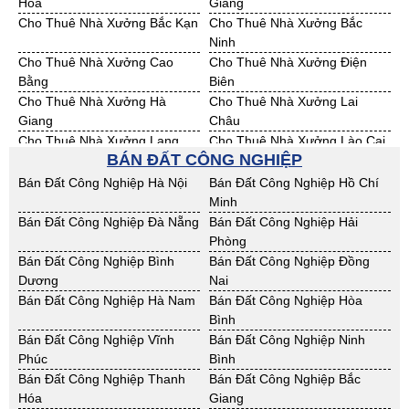
Hóa
Giang
Cho Thuê Nhà Xưởng Bắc Kạn
Cho Thuê Nhà Xưởng Bắc
Ninh
Cho Thuê Nhà Xưởng Cao
Cho Thuê Nhà Xưởng Điện
Bằng
Biên
Cho Thuê Nhà Xưởng Hà
Cho Thuê Nhà Xưởng Lai
Giang
Châu
Cho Thuê Nhà Xưởng Lạng
Cho Thuê Nhà Xưởng Lào Cai
BÁN ĐẤT CÔNG NGHIỆP
Sơn
Cho Thuê Nhà Xưởng Nam
Cho Thuê Nhà Xưởng Phú Thọ
Bán Đất Công Nghiệp Hà Nội
Bán Đất Công Nghiệp Hồ Chí
Định
Minh
Cho Thuê Nhà Xưởng Sơn La
Cho Thuê Nhà Xưởng Thái
Bán Đất Công Nghiệp Đà Nẵng
Bán Đất Công Nghiệp Hải
Bình
Phòng
Cho Thuê Nhà Xưởng Thái
Cho Thuê Nhà Xưởng Tuyên
Bán Đất Công Nghiệp Bình
Bán Đất Công Nghiệp Đồng
Nguyên
Quang
Dương
Nai
Cho Thuê Nhà Xưởng Yên Bái
Cho Thuê Nhà Xưởng Thừa T.
Bán Đất Công Nghiệp Hà Nam
Bán Đất Công Nghiệp Hòa
Huế
Bình
Cho Thuê Nhà Xưởng Khánh
Cho Thuê Nhà Xưởng Lâm
Bán Đất Công Nghiệp Vĩnh
Bán Đất Công Nghiệp Ninh
Hoà
Đồng
Phúc
Bình
Cho Thuê Nhà Xưởng Bình
Cho Thuê Nhà Xưởng Bình
Bán Đất Công Nghiệp Thanh
Bán Đất Công Nghiệp Bắc
Định
Thuận
Hóa
Giang