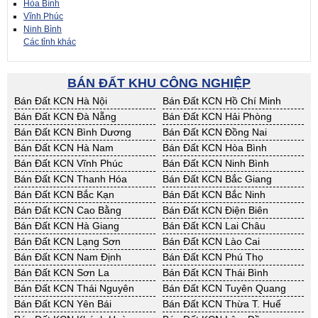
Hòa Bình
Vĩnh Phúc
Ninh Bình
Các tỉnh khác
BÁN ĐẤT KHU CÔNG NGHIỆP
Bán Đất KCN Hà Nội
Bán Đất KCN Hồ Chí Minh
Bán Đất KCN Đà Nẵng
Bán Đất KCN Hải Phòng
Bán Đất KCN Bình Dương
Bán Đất KCN Đồng Nai
Bán Đất KCN Hà Nam
Bán Đất KCN Hòa Bình
Bán Đất KCN Vĩnh Phúc
Bán Đất KCN Ninh Bình
Bán Đất KCN Thanh Hóa
Bán Đất KCN Bắc Giang
Bán Đất KCN Bắc Kạn
Bán Đất KCN Bắc Ninh
Bán Đất KCN Cao Bằng
Bán Đất KCN Điện Biên
Bán Đất KCN Hà Giang
Bán Đất KCN Lai Châu
Bán Đất KCN Lạng Sơn
Bán Đất KCN Lào Cai
Bán Đất KCN Nam Định
Bán Đất KCN Phú Thọ
Bán Đất KCN Sơn La
Bán Đất KCN Thái Bình
Bán Đất KCN Thái Nguyên
Bán Đất KCN Tuyên Quang
Bán Đất KCN Yên Bái
Bán Đất KCN Thừa T. Huế