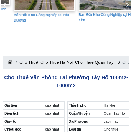
Bán Đất Khu Công Nghiệp tại Hưng
Bán Đất Khu Công Nghiệp tại Hải
Yên
Dương
Cho Thuê
Cho Thuê Hà Nội
Cho Thuê Quận Tây Hồ
Cho 
Cho Thuê Văn Phòng Tại Phường Tây Hồ 100m2-
1000m2
Giá tiền
cập nhật
Thành phố
Hà Nội
Diện tích
cập nhật
Quận/Huyện
Quận Tây Hồ
Giấy tờ
Xã/Phường
cập nhật
Chiều dọc
cập nhật
Loại tin
Cho thuê