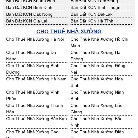
Bán Đất KCN Khánh Hoà
Bán Đất KCN Lâm Đồng
Bán Đất KCN Bình Định
Bán Đất KCN Bình Thuận
Bán Đất KCN Đăk Nông
Bán Đất KCN ĐắkLắk
Bán Đất KCN Gia Lai
Bán Đất KCN Hà Tĩnh
Bán Đất KCN Kon Tum
Bán Đất KCN Nghệ An
CHO THUÊ NHÀ XƯỞNG
Bán Đất KCN Ninh Thuận
Bán Đất KCN Phú Yên
Cho Thuê Nhà Xưởng Hà Nội
Cho Thuê Nhà Xưởng Hồ Chí
Bán Đất KCN Quảng Bình
Bán Đất KCN Quảng Nam
Minh
Bán Đất KCN Quảng Ngãi
Bán Đất KCN Bà Rịa - VT
Cho Thuê Nhà Xưởng Đà
Cho Thuê Nhà Xưởng Hải
Bán Đất KCN Cần Thơ
Bán Đất KCN An Giang
Nẵng
Phòng
Bán Đất KCN Bạc Liêu
Bán Đất KCN Bến Tre
Cho Thuê Nhà Xưởng Bình
Cho Thuê Nhà Xưởng Đồng
Bán Đất KCN Bình Phước
Bán Đất KCN Cà Mau
Dương
Nai
Bán Đất KCN Đồng Tháp
Bán Đất KCN Hậu Giang
Cho Thuê Nhà Xưởng Hà Nam
Cho Thuê Nhà Xưởng Hòa
Bán Đất KCN Kiên Giang
Bán Đất KCN Long An
Bình
Bán Đất KCN Sóc Trăng
Bán Đất KCN Tây Ninh
Cho Thuê Nhà Xưởng Vĩnh
Cho Thuê Nhà Xưởng Ninh
Bán Đất KCN Tiền Giang
Bán Đất KCN Trà Vinh
Phúc
Bình
Bán Đất KCN Vĩnh Long
Bán Đất KCN Hải Dương
Cho Thuê Nhà Xưởng Thanh
Cho Thuê Nhà Xưởng Bắc
Bán Đất KCN Hưng Yên
Bán Đất KCN Quảng Ninh
Hóa
Giang
Cho Thuê Nhà Xưởng Bắc Kạn
Cho Thuê Nhà Xưởng Bắc
Ninh
Cho Thuê Nhà Xưởng Cao
Cho Thuê Nhà Xưởng Điện