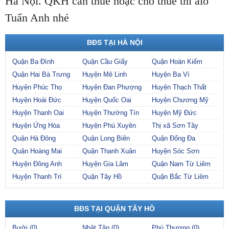
Hà Nội. QKH cần thuê hoặc cho thuê thì alo
Tuấn Anh nhé
BĐS TẠI HÀ NỘI
Quận Ba Đình
Quận Cầu Giấy
Quận Hoàn Kiếm
Quận Hai Bà Trưng
Huyện Mê Linh
Huyện Ba Vì
Huyện Phúc Thọ
Huyện Đan Phượng
Huyện Thạch Thất
Huyện Hoài Đức
Huyện Quốc Oai
Huyện Chương Mỹ
Huyện Thanh Oai
Huyện Thường Tín
Huyện Mỹ Đức
Huyện Ứng Hòa
Huyện Phú Xuyên
Thị xã Sơn Tây
Quận Hà Đông
Quận Long Biên
Quận Đống Đa
Quận Hoàng Mai
Quận Thanh Xuân
Huyện Sóc Sơn
Huyện Đông Anh
Huyện Gia Lâm
Quận Nam Từ Liêm
Huyện Thanh Trì
Quận Tây Hồ
Quận Bắc Từ Liêm
BĐS TẠI QUẬN TÂY HỒ
Bưởi (0)
Nhật Tân (0)
Phú Thượng (0)