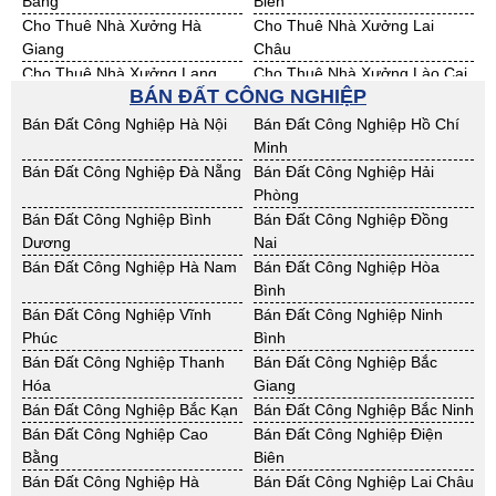
Bằng
Biên
Cho Thuê Nhà Xưởng Hà
Cho Thuê Nhà Xưởng Lai
Giang
Châu
Cho Thuê Nhà Xưởng Lạng
Cho Thuê Nhà Xưởng Lào Cai
BÁN ĐẤT CÔNG NGHIỆP
Sơn
Cho Thuê Nhà Xưởng Nam
Cho Thuê Nhà Xưởng Phú Thọ
Bán Đất Công Nghiệp Hà Nội
Bán Đất Công Nghiệp Hồ Chí
Định
Minh
Cho Thuê Nhà Xưởng Sơn La
Cho Thuê Nhà Xưởng Thái
Bán Đất Công Nghiệp Đà Nẵng
Bán Đất Công Nghiệp Hải
Bình
Phòng
Cho Thuê Nhà Xưởng Thái
Cho Thuê Nhà Xưởng Tuyên
Bán Đất Công Nghiệp Bình
Bán Đất Công Nghiệp Đồng
Nguyên
Quang
Dương
Nai
Cho Thuê Nhà Xưởng Yên Bái
Cho Thuê Nhà Xưởng Thừa T.
Bán Đất Công Nghiệp Hà Nam
Bán Đất Công Nghiệp Hòa
Huế
Bình
Cho Thuê Nhà Xưởng Khánh
Cho Thuê Nhà Xưởng Lâm
Bán Đất Công Nghiệp Vĩnh
Bán Đất Công Nghiệp Ninh
Hoà
Đồng
Phúc
Bình
Cho Thuê Nhà Xưởng Bình
Cho Thuê Nhà Xưởng Bình
Bán Đất Công Nghiệp Thanh
Bán Đất Công Nghiệp Bắc
Định
Thuận
Hóa
Giang
Cho Thuê Nhà Xưởng Đăk
Cho Thuê Nhà Xưởng ĐắkLắk
Bán Đất Công Nghiệp Bắc Kạn
Bán Đất Công Nghiệp Bắc Ninh
Nông
Bán Đất Công Nghiệp Cao
Bán Đất Công Nghiệp Điện
Cho Thuê Nhà Xưởng Gia Lai
Cho Thuê Nhà Xưởng Hà Tĩnh
Bằng
Biên
Cho Thuê Nhà Xưởng Kon
Cho Thuê Nhà Xưởng Nghệ An
Bán Đất Công Nghiệp Hà
Bán Đất Công Nghiệp Lai Châu