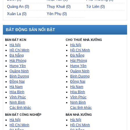
Quảng An (0)
Thụy Khuê (0)
Tứ Liên (0)
Xuân La (0)
Yên Phụ (0)
BẤT ĐỘNG SẢN NỔI BẬT
BÁN ĐẤT KCN
CHO THUÊ NHÀ XƯỞNG
Hà Nội
Hà Nội
Hồ Chí Minh
Hồ Chí Minh
Đà Nẵng
Đà Nẵng
Hải Phòng
Hải Phòng
Hưng Yên
Hưng Yên
Quảng Ninh
Quảng Ninh
Bình Dương
Bình Dương
Đồng Nai
Đồng Nai
Hà Nam
Hà Nam
Hòa Bình
Hòa Bình
Vĩnh Phúc
Vĩnh Phúc
Ninh Bình
Ninh Bình
Các tỉnh khác
Các tỉnh khác
BÁN ĐẤT CÔNG NGHIỆP
BÁN NHÀ XƯỞNG
Hà Nội
Hà Nội
Hồ Chí Minh
Hồ Chí Minh