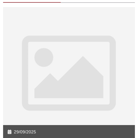
Sàn giao dịch Quảng Bình
Sàn giao dịch Quảng Nam
Sàn giao dịch Quảng Ngãi
Sàn giao dịch Bà Rịa - VT
Sàn giao dịch Cần Thơ
Sàn giao dịch An Giang
Sàn giao dịch Bạc Liêu
Sàn giao dịch Bến Tre
Sàn giao dịch Bình Phước
Sàn giao dịch Cà Mau
Sàn giao dịch Đồng Tháp
Sàn giao dịch Hậu Giang
Sàn giao dịch Kiên Giang
Sàn giao dịch Long An
Sàn giao dịch Sóc Trăng
Sàn giao dịch Tây Ninh
Sàn giao dịch Tiền Giang
Sàn giao dịch Trà Vinh
Sàn giao dịch Vĩnh Long
Sàn giao dịch Hải Dương
Sàn giao dịch Hưng Yên
Sàn giao dịch Quảng Ninh
29/09/2025