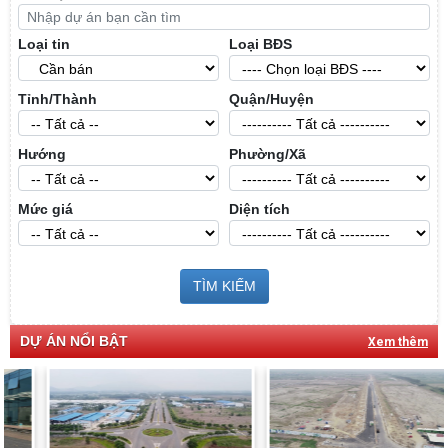
Loại tin
Loại BĐS
Tỉnh/Thành
Quận/Huyện
Hướng
Phường/Xã
Mức giá
Diện tích
TÌM KIẾM
DỰ ÁN NỔI BẬT
Xem thêm