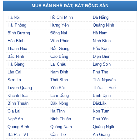
MUA BÁN NHÀ ĐẤT, BẤT ĐỘNG SẢN
Hà Nội
Hồ Chí Minh
Đà Nẵng
Hải Phòng
Hưng Yên
Quảng Ninh
Bình Dương
Đồng Nai
Hà Nam
Hòa Bình
Vĩnh Phúc
Ninh Bình
Thanh Hóa
Bắc Giang
Bắc Kạn
Bắc Ninh
Cao Bằng
Điện Biên
Hà Giang
Lai Châu
Lạng Sơn
Lào Cai
Nam Định
Phú Thọ
Sơn La
Thái Bình
Thái Nguyên
Tuyên Quang
Yên Bái
Thừa T. Huế
Khánh Hoà
Lâm Đồng
Bình Định
Bình Thuận
Đăk Nông
ĐắkLắk
Gia Lai
Hà Tĩnh
Kon Tum
Nghệ An
Ninh Thuận
Phú Yên
Quảng Bình
Quảng Nam
Quảng Ngãi
Bà Rịa - VT
Cần Thơ
An Giang