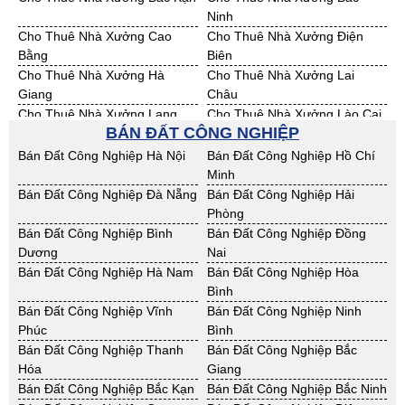
Ninh
Cho Thuê Nhà Xưởng Cao
Cho Thuê Nhà Xưởng Điện
Bằng
Biên
Cho Thuê Nhà Xưởng Hà
Cho Thuê Nhà Xưởng Lai
Giang
Châu
Cho Thuê Nhà Xưởng Lạng
Cho Thuê Nhà Xưởng Lào Cai
BÁN ĐẤT CÔNG NGHIỆP
Sơn
Cho Thuê Nhà Xưởng Nam
Cho Thuê Nhà Xưởng Phú Thọ
Bán Đất Công Nghiệp Hà Nội
Bán Đất Công Nghiệp Hồ Chí
Định
Minh
Cho Thuê Nhà Xưởng Sơn La
Cho Thuê Nhà Xưởng Thái
Bán Đất Công Nghiệp Đà Nẵng
Bán Đất Công Nghiệp Hải
Bình
Phòng
Cho Thuê Nhà Xưởng Thái
Cho Thuê Nhà Xưởng Tuyên
Bán Đất Công Nghiệp Bình
Bán Đất Công Nghiệp Đồng
Nguyên
Quang
Dương
Nai
Cho Thuê Nhà Xưởng Yên Bái
Cho Thuê Nhà Xưởng Thừa T.
Bán Đất Công Nghiệp Hà Nam
Bán Đất Công Nghiệp Hòa
Huế
Bình
Cho Thuê Nhà Xưởng Khánh
Cho Thuê Nhà Xưởng Lâm
Bán Đất Công Nghiệp Vĩnh
Bán Đất Công Nghiệp Ninh
Hoà
Đồng
Phúc
Bình
Cho Thuê Nhà Xưởng Bình
Cho Thuê Nhà Xưởng Bình
Bán Đất Công Nghiệp Thanh
Bán Đất Công Nghiệp Bắc
Định
Thuận
Hóa
Giang
Cho Thuê Nhà Xưởng Đăk
Cho Thuê Nhà Xưởng ĐắkLắk
Bán Đất Công Nghiệp Bắc Kạn
Bán Đất Công Nghiệp Bắc Ninh