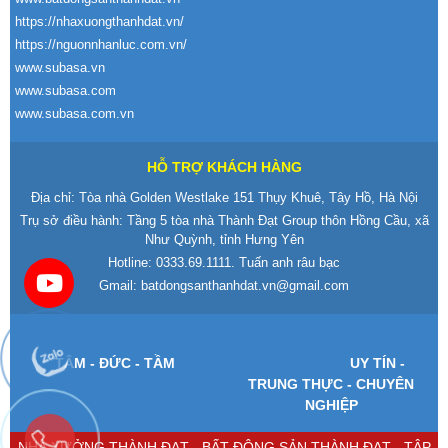
https://nhaxuongthanhdat.vn/
https://nguonnhanluc.com.vn/
www.subasa.vn
www.subasa.com
www.subasa.com.vn
HỖ TRỢ KHÁCH HÀNG
Địa chỉ: Tòa nhà Golden Westlake 151 Thụy Khuê, Tây Hồ, Hà Nội
Trụ sở điều hành: Tầng 5 tòa nhà Thành Đạt Group thôn Hồng Cầu, xã
Như Quỳnh, tỉnh Hưng Yên
Hotline:
0333.69.1111
. Tuấn anh râu bạc
Gmail:
batdongsanthanhdat.vn@gmail.com
T
ÂM -
Đ
ỨC - TẦM
UY T
ÍN -
TRUNG TH
ỰC - CHUY
ÊN
NGHI
ỆP
NHÀ XƯỞNG THÀNH ĐẠT - BẤT ĐỘNG SẢN THÀNH ĐẠT - TẬP