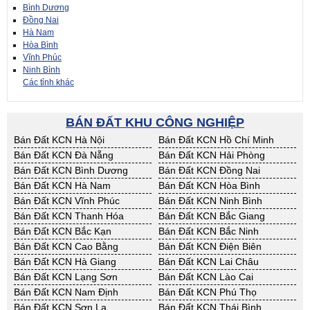
Bình Dương
Đồng Nai
Hà Nam
Hòa Bình
Vĩnh Phúc
Ninh Bình
Các tỉnh khác
BÁN ĐẤT KHU CÔNG NGHIỆP
Bán Đất KCN Hà Nội
Bán Đất KCN Hồ Chí Minh
Bán Đất KCN Đà Nẵng
Bán Đất KCN Hải Phòng
Bán Đất KCN Bình Dương
Bán Đất KCN Đồng Nai
Bán Đất KCN Hà Nam
Bán Đất KCN Hòa Bình
Bán Đất KCN Vĩnh Phúc
Bán Đất KCN Ninh Bình
Bán Đất KCN Thanh Hóa
Bán Đất KCN Bắc Giang
Bán Đất KCN Bắc Kạn
Bán Đất KCN Bắc Ninh
Bán Đất KCN Cao Bằng
Bán Đất KCN Điện Biên
Bán Đất KCN Hà Giang
Bán Đất KCN Lai Châu
Bán Đất KCN Lạng Sơn
Bán Đất KCN Lào Cai
Bán Đất KCN Nam Định
Bán Đất KCN Phú Thọ
Bán Đất KCN Sơn La
Bán Đất KCN Thái Bình