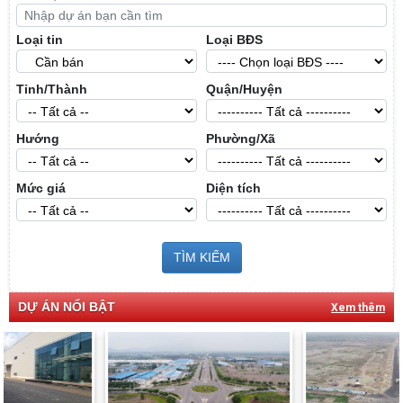
Loại tin
Loại BĐS
Tỉnh/Thành
Quận/Huyện
Hướng
Phường/Xã
Mức giá
Diện tích
TÌM KIẾM
DỰ ÁN NỔI BẬT
Xem thêm