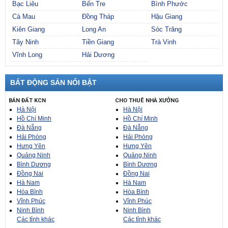
Bạc Liêu
Bến Tre
Bình Phước
Cà Mau
Đồng Tháp
Hậu Giang
Kiên Giang
Long An
Sóc Trăng
Tây Ninh
Tiền Giang
Trà Vinh
Vĩnh Long
Hải Dương
BẤT ĐỘNG SẢN NỔI BẬT
BÁN ĐẤT KCN
CHO THUÊ NHÀ XƯỞNG
Hà Nội
Hà Nội
Hồ Chí Minh
Hồ Chí Minh
Đà Nẵng
Đà Nẵng
Hải Phòng
Hải Phòng
Hưng Yên
Hưng Yên
Quảng Ninh
Quảng Ninh
Bình Dương
Bình Dương
Đồng Nai
Đồng Nai
Hà Nam
Hà Nam
Hòa Bình
Hòa Bình
Vĩnh Phúc
Vĩnh Phúc
Ninh Bình
Ninh Bình
Các tỉnh khác
Các tỉnh khác