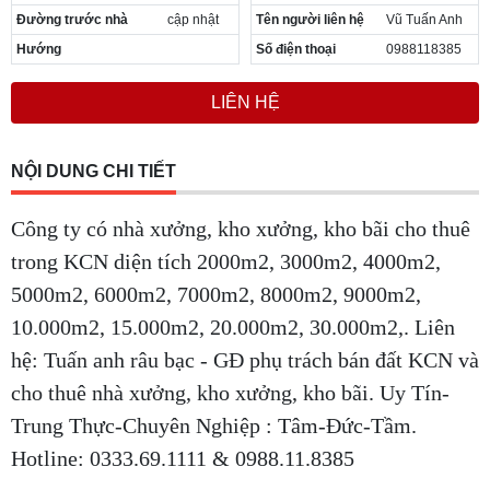
Đường trước nhà
cập nhật
Tên người liên hệ
Vũ Tuấn Anh
Hướng
Số điện thoại
0988118385
LIÊN HỆ
NỘI DUNG CHI TIẾT
Công ty có nhà xưởng, kho xưởng, kho bãi cho thuê
trong KCN diện tích 2000m2, 3000m2, 4000m2,
5000m2, 6000m2, 7000m2, 8000m2, 9000m2,
10.000m2, 15.000m2, 20.000m2, 30.000m2,. Liên
hệ: Tuấn anh râu bạc - GĐ phụ trách bán đất KCN và
cho thuê nhà xưởng, kho xưởng, kho bãi. Uy Tín-
Trung Thực-Chuyên Nghiệp : Tâm-Đức-Tầm.
Hotline: 0333.69.1111 & 0988.11.8385