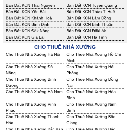
Bán Đất KCN Thái Nguyên
Bán Đất KCN Tuyên Quang
Bán Đất KCN Yên Bái
Bán Đất KCN Thừa T. Huế
Bán Đất KCN Khánh Hoà
Bán Đất KCN Lâm Đồng
Bán Đất KCN Bình Định
Bán Đất KCN Bình Thuận
Bán Đất KCN Đăk Nông
Bán Đất KCN ĐắkLắk
Bán Đất KCN Gia Lai
Bán Đất KCN Hà Tĩnh
Bán Đất KCN Kon Tum
Bán Đất KCN Nghệ An
CHO THUÊ NHÀ XƯỞNG
Bán Đất KCN Ninh Thuận
Bán Đất KCN Phú Yên
Cho Thuê Nhà Xưởng Hà Nội
Cho Thuê Nhà Xưởng Hồ Chí
Bán Đất KCN Quảng Bình
Bán Đất KCN Quảng Nam
Minh
Bán Đất KCN Quảng Ngãi
Bán Đất KCN Bà Rịa - VT
Cho Thuê Nhà Xưởng Đà
Cho Thuê Nhà Xưởng Hải
Bán Đất KCN Cần Thơ
Bán Đất KCN An Giang
Nẵng
Phòng
Bán Đất KCN Bạc Liêu
Bán Đất KCN Bến Tre
Cho Thuê Nhà Xưởng Bình
Cho Thuê Nhà Xưởng Đồng
Bán Đất KCN Bình Phước
Bán Đất KCN Cà Mau
Dương
Nai
Bán Đất KCN Đồng Tháp
Bán Đất KCN Hậu Giang
Cho Thuê Nhà Xưởng Hà Nam
Cho Thuê Nhà Xưởng Hòa
Bán Đất KCN Kiên Giang
Bán Đất KCN Long An
Bình
Bán Đất KCN Sóc Trăng
Bán Đất KCN Tây Ninh
Cho Thuê Nhà Xưởng Vĩnh
Cho Thuê Nhà Xưởng Ninh
Bán Đất KCN Tiền Giang
Bán Đất KCN Trà Vinh
Phúc
Bình
Bán Đất KCN Vĩnh Long
Bán Đất KCN Hải Dương
Cho Thuê Nhà Xưởng Thanh
Cho Thuê Nhà Xưởng Bắc
Bán Đất KCN Hưng Yên
Bán Đất KCN Quảng Ninh
Hóa
Giang
Cho Thuê Nhà Xưởng Bắc Kạn
Cho Thuê Nhà Xưởng Bắc