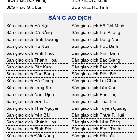
BĐS khác Đăk Nông
BĐS khác ĐắkLắk
BĐS khác Gia Lai
BĐS khác Hà Tĩnh
BĐS khác Kon Tum
BĐS khác Nghệ An
SÀN GIAO DỊCH
BĐS khác Ninh Thuận
BĐS khác Phú Yên
Sàn giao dịch Hà Nội
Sàn giao dịch Hồ Chí Minh
BĐS khác Quảng Bình
BĐS khác Quảng Nam
Sàn giao dịch Đà Nẵng
Sàn giao dịch Hải Phòng
BĐS khác Quảng Ngãi
BĐS khác Bà Rịa - VT
Sàn giao dịch Bình Dương
Sàn giao dịch Đồng Nai
BĐS khác Cần Thơ
BĐS khác An Giang
Sàn giao dịch Hà Nam
Sàn giao dịch Hòa Bình
BĐS khác Bạc Liêu
BĐS khác Bến Tre
Sàn giao dịch Vĩnh Phúc
Sàn giao dịch Ninh Bình
BĐS khác Bình Phước
BĐS khác Cà Mau
Sàn giao dịch Thanh Hóa
Sàn giao dịch Bắc Giang
BĐS khác Đồng Tháp
BĐS khác Hậu Giang
Sàn giao dịch Bắc Kạn
Sàn giao dịch Bắc Ninh
BĐS khác Kiên Giang
BĐS khác Long An
Sàn giao dịch Cao Bằng
Sàn giao dịch Điện Biên
BĐS khác Sóc Trăng
BĐS khác Tây Ninh
Sàn giao dịch Hà Giang
Sàn giao dịch Lai Châu
BĐS khác Tiền Giang
BĐS khác Trà Vinh
Sàn giao dịch Lạng Sơn
Sàn giao dịch Lào Cai
BĐS khác Vĩnh Long
BĐS khác Hải Dương
Sàn giao dịch Nam Định
Sàn giao dịch Phú Thọ
BĐS khác Hưng Yên
BĐS khác Quảng Ninh
Sàn giao dịch Sơn La
Sàn giao dịch Thái Bình
Sàn giao dịch Thái Nguyên
Sàn giao dịch Tuyên Quang
Sàn giao dịch Yên Bái
Sàn giao dịch Thừa T. Huế
Sàn giao dịch Khánh Hoà
Sàn giao dịch Lâm Đồng
Sàn giao dịch Bình Định
Sàn giao dịch Bình Thuận
Sàn giao dịch Đăk Nông
Sàn giao dịch ĐắkLắk