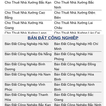
Cho Thuê Nhà Xưởng Bắc Kạn
Cho Thuê Nhà Xưởng Bắc
Ninh
Cho Thuê Nhà Xưởng Cao
Cho Thuê Nhà Xưởng Điện
Bằng
Biên
Cho Thuê Nhà Xưởng Hà
Cho Thuê Nhà Xưởng Lai
Giang
Châu
Cho Thuê Nhà Xưởng Lạng
Cho Thuê Nhà Xưởng Lào Cai
BÁN ĐẤT CÔNG NGHIỆP
Sơn
Cho Thuê Nhà Xưởng Nam
Cho Thuê Nhà Xưởng Phú Thọ
Bán Đất Công Nghiệp Hà Nội
Bán Đất Công Nghiệp Hồ Chí
Định
Minh
Cho Thuê Nhà Xưởng Sơn La
Cho Thuê Nhà Xưởng Thái
Bán Đất Công Nghiệp Đà Nẵng
Bán Đất Công Nghiệp Hải
Bình
Phòng
Cho Thuê Nhà Xưởng Thái
Cho Thuê Nhà Xưởng Tuyên
Bán Đất Công Nghiệp Bình
Bán Đất Công Nghiệp Đồng
Nguyên
Quang
Dương
Nai
Cho Thuê Nhà Xưởng Yên Bái
Cho Thuê Nhà Xưởng Thừa T.
Bán Đất Công Nghiệp Hà Nam
Bán Đất Công Nghiệp Hòa
Huế
Bình
Cho Thuê Nhà Xưởng Khánh
Cho Thuê Nhà Xưởng Lâm
Bán Đất Công Nghiệp Vĩnh
Bán Đất Công Nghiệp Ninh
Hoà
Đồng
Phúc
Bình
Cho Thuê Nhà Xưởng Bình
Cho Thuê Nhà Xưởng Bình
Bán Đất Công Nghiệp Thanh
Bán Đất Công Nghiệp Bắc
Định
Thuận
Hóa
Giang
Cho Thuê Nhà Xưởng Đăk
Cho Thuê Nhà Xưởng ĐắkLắk
Bán Đất Công Nghiệp Bắc Kạn
Bán Đất Công Nghiệp Bắc Ninh