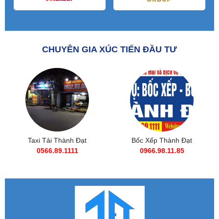
CHUYÊN GIA XÚC TIẾN ĐẦU TƯ
ành Đạt
Bốc Xếp Thành Đạt
Việc Làm Thành
1111
0966.98.11.85