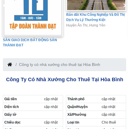
Bán đất Khu Công Nghiệp Và Đô Thị
Dịch Vụ Lý Thường Kiệt
Huyện Ân Thi, Hưng Yên
NG SẢN
Cho Thuê Nhà Xưởng Kho Bã
Hưng Yên
Hưng Yên
Công ty có nhà xưởng cho thuê tại Hòa Bình
Công Ty Có Nhà Xưởng Cho Thuê Tại Hòa Bình
Giá tiền
cập nhật
Thành phố
cập nhật
Diện tích
cập nhật
Quận/Huyện
cập nhật
Giấy tờ
Xã/Phường
cập nhật
Chiều dọc
cập nhật
Loại tin
Cho thuê