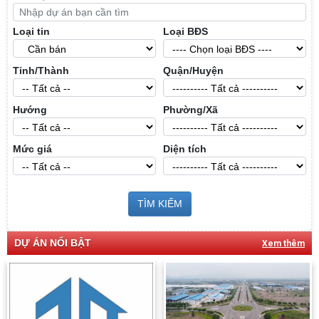
Loại tin
Loại BĐS
Tỉnh/Thành
Quận/Huyện
Hướng
Phường/Xã
Mức giá
Diện tích
TÌM KIẾM
DỰ ÁN NỔI BẬT
Xem thêm