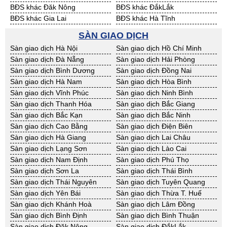
BĐS khác Đăk Nông
BĐS khác ĐắkLắk
BĐS khác Gia Lai
BĐS khác Hà Tĩnh
BĐS khác Kon Tum
BĐS khác Nghệ An
SÀN GIAO DỊCH
BĐS khác Ninh Thuận
BĐS khác Phú Yên
Sàn giao dịch Hà Nội
Sàn giao dịch Hồ Chí Minh
BĐS khác Quảng Bình
BĐS khác Quảng Nam
Sàn giao dịch Đà Nẵng
Sàn giao dịch Hải Phòng
BĐS khác Quảng Ngãi
BĐS khác Bà Rịa - VT
Sàn giao dịch Bình Dương
Sàn giao dịch Đồng Nai
BĐS khác Cần Thơ
BĐS khác An Giang
Sàn giao dịch Hà Nam
Sàn giao dịch Hòa Bình
BĐS khác Bạc Liêu
BĐS khác Bến Tre
Sàn giao dịch Vĩnh Phúc
Sàn giao dịch Ninh Bình
BĐS khác Bình Phước
BĐS khác Cà Mau
Sàn giao dịch Thanh Hóa
Sàn giao dịch Bắc Giang
BĐS khác Đồng Tháp
BĐS khác Hậu Giang
Sàn giao dịch Bắc Kạn
Sàn giao dịch Bắc Ninh
BĐS khác Kiên Giang
BĐS khác Long An
Sàn giao dịch Cao Bằng
Sàn giao dịch Điện Biên
BĐS khác Sóc Trăng
BĐS khác Tây Ninh
Sàn giao dịch Hà Giang
Sàn giao dịch Lai Châu
BĐS khác Tiền Giang
BĐS khác Trà Vinh
Sàn giao dịch Lạng Sơn
Sàn giao dịch Lào Cai
BĐS khác Vĩnh Long
BĐS khác Hải Dương
Sàn giao dịch Nam Định
Sàn giao dịch Phú Thọ
BĐS khác Hưng Yên
BĐS khác Quảng Ninh
Sàn giao dịch Sơn La
Sàn giao dịch Thái Bình
Sàn giao dịch Thái Nguyên
Sàn giao dịch Tuyên Quang
Sàn giao dịch Yên Bái
Sàn giao dịch Thừa T. Huế
Sàn giao dịch Khánh Hoà
Sàn giao dịch Lâm Đồng
Sàn giao dịch Bình Định
Sàn giao dịch Bình Thuận
Sàn giao dịch Đăk Nông
Sàn giao dịch ĐắkLắk