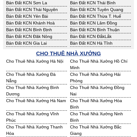
Bán Đất KCN Sơn La
Bán Đất KCN Thái Bình
Bán Đất KCN Thái Nguyên
Bán Đất KCN Tuyên Quang
Bán Đất KCN Yên Bái
Bán Đất KCN Thừa T. Huế
Bán Đất KCN Khánh Hoà
Bán Đất KCN Lâm Đồng
Bán Đất KCN Bình Định
Bán Đất KCN Bình Thuận
Bán Đất KCN Đăk Nông
Bán Đất KCN ĐắkLắk
Bán Đất KCN Gia Lai
Bán Đất KCN Hà Tĩnh
Bán Đất KCN Kon Tum
Bán Đất KCN Nghệ An
CHO THUÊ NHÀ XƯỞNG
Bán Đất KCN Ninh Thuận
Bán Đất KCN Phú Yên
Cho Thuê Nhà Xưởng Hà Nội
Cho Thuê Nhà Xưởng Hồ Chí
Bán Đất KCN Quảng Bình
Bán Đất KCN Quảng Nam
Minh
Bán Đất KCN Quảng Ngãi
Bán Đất KCN Bà Rịa - VT
Cho Thuê Nhà Xưởng Đà
Cho Thuê Nhà Xưởng Hải
Bán Đất KCN Cần Thơ
Bán Đất KCN An Giang
Nẵng
Phòng
Bán Đất KCN Bạc Liêu
Bán Đất KCN Bến Tre
Cho Thuê Nhà Xưởng Bình
Cho Thuê Nhà Xưởng Đồng
Bán Đất KCN Bình Phước
Bán Đất KCN Cà Mau
Dương
Nai
Bán Đất KCN Đồng Tháp
Bán Đất KCN Hậu Giang
Cho Thuê Nhà Xưởng Hà Nam
Cho Thuê Nhà Xưởng Hòa
Bán Đất KCN Kiên Giang
Bán Đất KCN Long An
Bình
Bán Đất KCN Sóc Trăng
Bán Đất KCN Tây Ninh
Cho Thuê Nhà Xưởng Vĩnh
Cho Thuê Nhà Xưởng Ninh
Bán Đất KCN Tiền Giang
Bán Đất KCN Trà Vinh
Phúc
Bình
Bán Đất KCN Vĩnh Long
Bán Đất KCN Hải Dương
Cho Thuê Nhà Xưởng Thanh
Cho Thuê Nhà Xưởng Bắc
Bán Đất KCN Hưng Yên
Bán Đất KCN Quảng Ninh
Hóa
Giang