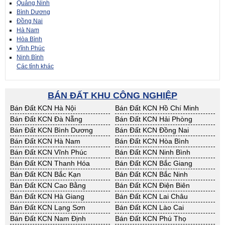
Quảng Ninh
Bình Dương
Đồng Nai
Hà Nam
Hòa Bình
Vĩnh Phúc
Ninh Bình
Các tỉnh khác
BÁN ĐẤT KHU CÔNG NGHIỆP
Bán Đất KCN Hà Nội
Bán Đất KCN Hồ Chí Minh
Bán Đất KCN Đà Nẵng
Bán Đất KCN Hải Phòng
Bán Đất KCN Bình Dương
Bán Đất KCN Đồng Nai
Bán Đất KCN Hà Nam
Bán Đất KCN Hòa Bình
Bán Đất KCN Vĩnh Phúc
Bán Đất KCN Ninh Bình
Bán Đất KCN Thanh Hóa
Bán Đất KCN Bắc Giang
Bán Đất KCN Bắc Kạn
Bán Đất KCN Bắc Ninh
Bán Đất KCN Cao Bằng
Bán Đất KCN Điện Biên
Bán Đất KCN Hà Giang
Bán Đất KCN Lai Châu
Bán Đất KCN Lạng Sơn
Bán Đất KCN Lào Cai
Bán Đất KCN Nam Định
Bán Đất KCN Phú Thọ