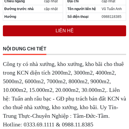
Chiều ngang
cập nhật
Địa chỉ
cập nhật
Đường trước nhà
cập nhật
Tên người liên hệ
Vũ Tuấn Anh
Hướng
Số điện thoại
0988118385
LIÊN HỆ
NỘI DUNG CHI TIẾT
Công ty có nhà xưởng, kho xưởng, kho bãi cho thuê
trong KCN diện tích 2000m2, 3000m2, 4000m2,
5000m2, 6000m2, 7000m2, 8000m2, 9000m2,
10.000m2, 15.000m2, 20.000m2, 30.000m2,. Liên
hệ: Tuấn anh râu bạc - GĐ phụ trách bán đất KCN và
cho thuê nhà xưởng, kho xưởng, kho bãi. Uy Tín-
Trung Thực-Chuyên Nghiệp : Tâm-Đức-Tầm.
Hotline: 0333.69.1111 & 0988.11.8385