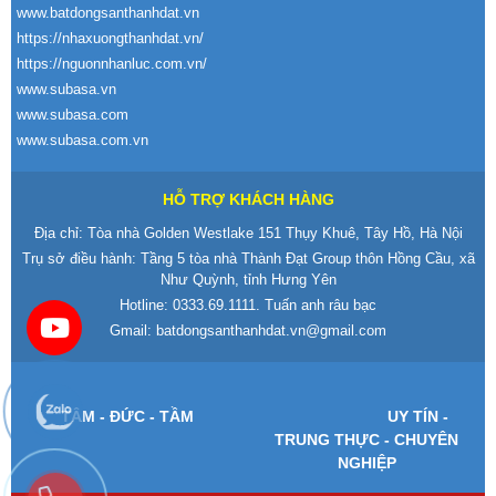
www.batdongsanthanhdat.vn
https://nhaxuongthanhdat.vn/
https://nguonnhanluc.com.vn/
www.subasa.vn
www.subasa.com
www.subasa.com.vn
HỖ TRỢ KHÁCH HÀNG
Địa chỉ: Tòa nhà Golden Westlake 151 Thụy Khuê, Tây Hồ, Hà Nội
Trụ sở điều hành: Tầng 5 tòa nhà Thành Đạt Group thôn Hồng Cầu, xã
Như Quỳnh, tỉnh Hưng Yên
Hotline:
0333.69.1111
. Tuấn anh râu bạc
Gmail:
batdongsanthanhdat.vn@gmail.com
T
ÂM -
Đ
ỨC - TẦM
UY T
ÍN -
TRUNG TH
ỰC - CHUY
ÊN
NGHI
ỆP