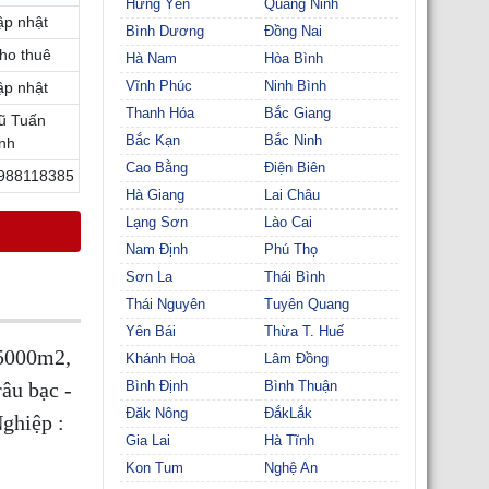
Hưng Yên
Quảng Ninh
ập nhật
Bình Dương
Đồng Nai
ho thuê
Hà Nam
Hòa Bình
Vĩnh Phúc
Ninh Bình
ập nhật
Thanh Hóa
Bắc Giang
ũ Tuấn
Bắc Kạn
Bắc Ninh
nh
Cao Bằng
Điện Biên
988118385
Hà Giang
Lai Châu
Lạng Sơn
Lào Cai
Nam Định
Phú Thọ
Sơn La
Thái Bình
Thái Nguyên
Tuyên Quang
Yên Bái
Thừa T. Huế
 5000m2,
Khánh Hoà
Lâm Đồng
âu bạc -
Bình Định
Bình Thuận
Đăk Nông
ĐắkLắk
ghiệp :
Gia Lai
Hà Tĩnh
Kon Tum
Nghệ An