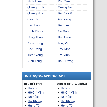
Ninh Thuận
Phú Yên
Quảng Bình
Quảng Nam
Quảng Ngãi
Bà Rịa - VT
Cần Thơ
An Giang
Bạc Liêu
Bến Tre
Bình Phước
Cà Mau
Đồng Tháp
Hậu Giang
Kiên Giang
Long An
Sóc Trăng
Tây Ninh
Tiền Giang
Trà Vinh
Vĩnh Long
Hải Dương
BẤT ĐỘNG SẢN NỔI BẬT
BÁN ĐẤT KCN
CHO THUÊ NHÀ XƯỞNG
Hà Nội
Hà Nội
Hồ Chí Minh
Hồ Chí Minh
Đà Nẵng
Đà Nẵng
Hải Phòng
Hải Phòng
Hưng Yên
Hưng Yên