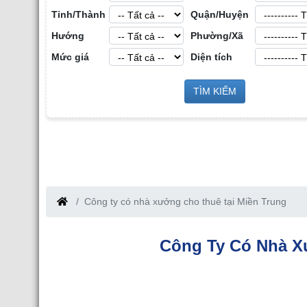
Tỉnh/Thành
Quận/Huyện
Hướng
Phường/Xã
Mức giá
Diện tích
Cho Thu
 Bất Động Sản Công
TÌM KIẾM
Cho Thuê Nhà Xưởng tại Hưng Yên
nh Bắc Giang
Công ty có nhà xưởng cho thuê tại Miền Trung
Công Ty Có Nhà X