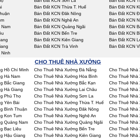
họ
Bán Đất KCN Sơn La
Bán Đất KCN T
i
Bán Đất KCN Thừa T. Huế
Bán Đất KCN K
Thuận
Bán Đất KCN Đăk Nông
Bán Đất KCN Đ
um
Bán Đất KCN Nghệ An
Bán Đất KCN N
g Nam
Bán Đất KCN Quảng Ngãi
Bán Đất KCN Bà
êu
Bán Đất KCN Bến Tre
Bán Đất KCN B
iang
Bán Đất KCN Kiên Giang
Bán Đất KCN L
iang
Bán Đất KCN Trà Vinh
Bán Đất KCN V
 Ninh
CHO THUÊ NHÀ XƯỞNG
g Hồ Chí Minh
Cho Thuê Nhà Xưởng Đà Nẵng
Cho Thuê Nhà 
ng Hà Nam
Cho Thuê Nhà Xưởng Hòa Bình
Cho Thuê Nhà 
g Bắc Giang
Cho Thuê Nhà Xưởng Bắc Kạn
Cho Thuê Nhà 
g Hà Giang
Cho Thuê Nhà Xưởng Lai Châu
Cho Thuê Nhà
g Phú Thọ
Cho Thuê Nhà Xưởng Sơn La
Cho Thuê Nhà 
g Yên Bái
Cho Thuê Nhà Xưởng Thừa T. Huế
Cho Thuê Nhà
g Bình Thuận
Cho Thuê Nhà Xưởng Đăk Nông
Cho Thuê Nhà
ng Kon Tum
Cho Thuê Nhà Xưởng Nghệ An
Cho Thuê Nhà 
ng Quảng Nam
Cho Thuê Nhà Xưởng Quảng Ngãi
Cho Thuê Nhà 
g Bạc Liêu
Cho Thuê Nhà Xưởng Bến Tre
Cho Thuê Nhà 
g Hậu Giang
Cho Thuê Nhà Xưởng Kiên Giang
Cho Thuê Nhà 