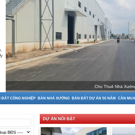
,
Uy
Cho
 ĐẤT CÔNG NGHIỆP
BÁN NHÀ XƯỞNG
BÁN ĐẤT DỰ ÁN 50 NĂM
CẦN MU
DỰ ÁN NỔI BẬT