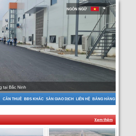
NGÔN NGỮ
 Thuê Nhà Xưởng tại Bắc Giang
A
CẦN THUÊ
BĐS KHÁC
SÀN GIAO DỊCH
LIÊN HỆ
BẢNG HÀNG
Xem thêm