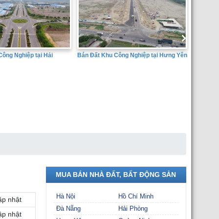
 Đất Khu Công Nghiệp tại Hưng Yên
SÀN GIAO DỊCH BẤT ĐỘNG SẢN
THÀNH ĐẠT
MUA BÁN NHÀ ĐẤT, BẤT ĐỘNG SẢN
Hà Nội
Hồ Chí Minh
ập nhật
Đà Nẵng
Hải Phòng
ập nhật