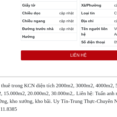
Giấy tờ
Xã/Phường
c
Chiều dọc
cập nhật
Loại tin
C
Chiều ngang
cập nhật
Địa chỉ
c
Đường trước nhà
cập nhật
Tên người liên
V
hệ
A
Hướng
Số điện thoại
0
LIÊN HỆ
o thuê trong KCN diện tích 2000m2, 3000m2, 4000m2,
15.000m2, 20.000m2, 30.000m2,. Liên hệ: Tuấn anh r
ởng, kho xưởng, kho bãi. Uy Tín-Trung Thực-Chuyên N
.11.8385