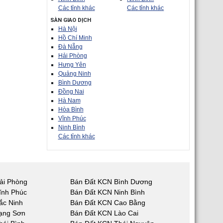
Các tỉnh khác
Các tỉnh khác
SÀN GIAO DỊCH
Hà Nội
Hồ Chí Minh
Đà Nẵng
Hải Phòng
Hưng Yên
Quảng Ninh
Bình Dương
Đồng Nai
Hà Nam
Hòa Bình
Vĩnh Phúc
Ninh Bình
Các tỉnh khác
ải Phòng
Bán Đất KCN Bình Dương
ĩnh Phúc
Bán Đất KCN Ninh Bình
ắc Ninh
Bán Đất KCN Cao Bằng
ạng Sơn
Bán Đất KCN Lào Cai