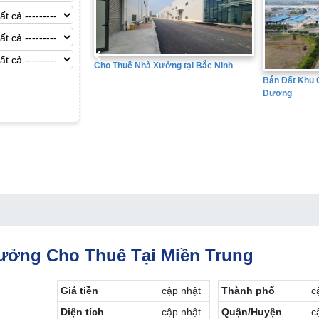
ê Nhà Xưởng tại Bắc Ninh
Bán
Bán Đất Khu Công Nghiệp tại Hải
Dương
ưởng Cho Thuê Tại Miền Trung
Giá tiền
cập nhật
Thành phố
c
Diện tích
cập nhật
Quận/Huyện
c