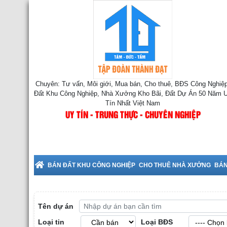
Chuyên: Tư vấn, Môi giới, Mua bán, Cho thuê, BĐS Công Nghiệp
Đất Khu Công Nghiệp, Nhà Xưởng Kho Bãi, Đất Dự Án 50 Năm 
Tín Nhất Việt Nam
UY TÍN - TRUNG THỰC - CHUYÊN NGHIỆP
Cho Thuê Nhà Xưởng tại Bắc Ninh
BÁN ĐẤT KHU CÔNG NGHIỆP
CHO THUÊ NHÀ XƯỞNG
BÁN
Tên dự án
Loại tin
Loại BĐS