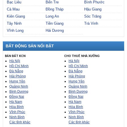
Bạc Liêu
Bến Tre
Bình Phước
Cà Mau
Đồng Tháp
Hậu Giang
Kiên Giang
Long An
Sóc Trăng
Tây Ninh
Tiền Giang
Trà Vinh
Vĩnh Long
Hải Dương
BẤT ĐỘNG SẢN NỔI BẬT
BÁN ĐẤT KCN
CHO THUÊ NHÀ XƯỞNG
Hà Nội
Hà Nội
Hồ Chí Minh
Hồ Chí Minh
Đà Nẵng
Đà Nẵng
Hải Phòng
Hải Phòng
Hưng Yên
Hưng Yên
Quảng Ninh
Quảng Ninh
Bình Dương
Bình Dương
Đồng Nai
Đồng Nai
Hà Nam
Hà Nam
Hòa Bình
Hòa Bình
Vĩnh Phúc
Vĩnh Phúc
Ninh Bình
Ninh Bình
Các tỉnh khác
Các tỉnh khác