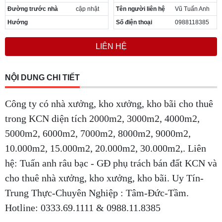
Đường trước nhà
cập nhật
Tên người liên hệ
Vũ Tuấn Anh
Hướng
Số điện thoại
0988118385
LIÊN HỆ
NỘI DUNG CHI TIẾT
Công ty có nhà xưởng, kho xưởng, kho bãi cho thuê
trong KCN diện tích 2000m2, 3000m2, 4000m2,
5000m2, 6000m2, 7000m2, 8000m2, 9000m2,
10.000m2, 15.000m2, 20.000m2, 30.000m2,. Liên
hệ: Tuấn anh râu bạc - GĐ phụ trách bán đất KCN và
cho thuê nhà xưởng, kho xưởng, kho bãi. Uy Tín-
Trung Thực-Chuyên Nghiệp : Tâm-Đức-Tầm.
Hotline: 0333.69.1111 & 0988.11.8385