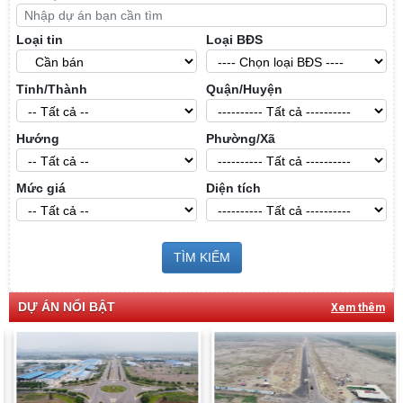
Loại tin
Loại BĐS
Tỉnh/Thành
Quận/Huyện
Hướng
Phường/Xã
Mức giá
Diện tích
TÌM KIẾM
DỰ ÁN NỔI BẬT
Xem thêm