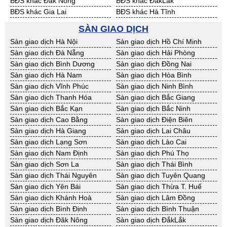
BĐS khác Đăk Nông
BĐS khác ĐắkLắk
BĐS khác Gia Lai
BĐS khác Hà Tĩnh
BĐS khác Kon Tum
BĐS khác Nghệ An
SÀN GIAO DỊCH
BĐS khác Ninh Thuận
BĐS khác Phú Yên
Sàn giao dịch Hà Nội
Sàn giao dịch Hồ Chí Minh
BĐS khác Quảng Bình
BĐS khác Quảng Nam
Sàn giao dịch Đà Nẵng
Sàn giao dịch Hải Phòng
BĐS khác Quảng Ngãi
BĐS khác Bà Rịa - VT
Sàn giao dịch Bình Dương
Sàn giao dịch Đồng Nai
BĐS khác Cần Thơ
BĐS khác An Giang
Sàn giao dịch Hà Nam
Sàn giao dịch Hòa Bình
BĐS khác Bạc Liêu
BĐS khác Bến Tre
Sàn giao dịch Vĩnh Phúc
Sàn giao dịch Ninh Bình
BĐS khác Bình Phước
BĐS khác Cà Mau
Sàn giao dịch Thanh Hóa
Sàn giao dịch Bắc Giang
BĐS khác Đồng Tháp
BĐS khác Hậu Giang
Sàn giao dịch Bắc Kạn
Sàn giao dịch Bắc Ninh
BĐS khác Kiên Giang
BĐS khác Long An
Sàn giao dịch Cao Bằng
Sàn giao dịch Điện Biên
BĐS khác Sóc Trăng
BĐS khác Tây Ninh
Sàn giao dịch Hà Giang
Sàn giao dịch Lai Châu
BĐS khác Tiền Giang
BĐS khác Trà Vinh
Sàn giao dịch Lạng Sơn
Sàn giao dịch Lào Cai
BĐS khác Vĩnh Long
BĐS khác Hải Dương
Sàn giao dịch Nam Định
Sàn giao dịch Phú Thọ
BĐS khác Hưng Yên
BĐS khác Quảng Ninh
Sàn giao dịch Sơn La
Sàn giao dịch Thái Bình
Sàn giao dịch Thái Nguyên
Sàn giao dịch Tuyên Quang
Sàn giao dịch Yên Bái
Sàn giao dịch Thừa T. Huế
Sàn giao dịch Khánh Hoà
Sàn giao dịch Lâm Đồng
Sàn giao dịch Bình Định
Sàn giao dịch Bình Thuận
Sàn giao dịch Đăk Nông
Sàn giao dịch ĐắkLắk