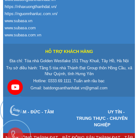
https://nhaxuongthanhdat.vn/
https://nguonnhanluc.com.vn/
www.subasa.vn
www.subasa.com
www.subasa.com.vn
HỖ TRỢ KHÁCH HÀNG
Địa chỉ: Tòa nhà Golden Westlake 151 Thụy Khuê, Tây Hồ, Hà Nội
Trụ sở điều hành: Tầng 5 tòa nhà Thành Đạt Group thôn Hồng Cầu, xã
Như Quỳnh, tỉnh Hưng Yên
Hotline:
0333.69.1111
. Tuấn anh râu bạc
Gmail:
batdongsanthanhdat.vn@gmail.com
T
ÂM -
Đ
ỨC - TẦM
UY T
ÍN -
TRUNG TH
ỰC - CHUY
ÊN
NGHI
ỆP
NHÀ XƯỞNG THÀNH ĐẠT - BẤT ĐỘNG SẢN THÀNH ĐẠT - TẬP