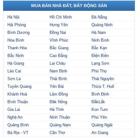
MUA BÁN NHÀ ĐẤT, BẤT ĐỘNG SẢN
Hà Nội
Hồ Chí Minh
Đà Nẵng
Hải Phòng
Hưng Yên
Quảng Ninh
Bình Dương
Đồng Nai
Hà Nam
Hòa Bình
Vĩnh Phúc
Ninh Bình
Thanh Hóa
Bắc Giang
Bắc Kạn
Bắc Ninh
Cao Bằng
Điện Biên
Hà Giang
Lai Châu
Lạng Sơn
Lào Cai
Nam Định
Phú Thọ
Sơn La
Thái Bình
Thái Nguyên
Tuyên Quang
Yên Bái
Thừa T. Huế
Khánh Hoà
Lâm Đồng
Bình Định
Bình Thuận
Đăk Nông
ĐắkLắk
Gia Lai
Hà Tĩnh
Kon Tum
Nghệ An
Ninh Thuận
Phú Yên
Quảng Bình
Quảng Nam
Quảng Ngãi
Bà Rịa - VT
Cần Thơ
An Giang