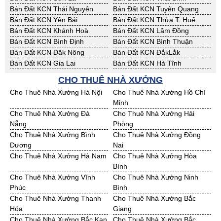
Bán Đất KCN Thái Nguyên
Bán Đất KCN Tuyên Quang
Bán Đất KCN Yên Bái
Bán Đất KCN Thừa T. Huế
Bán Đất KCN Khánh Hoà
Bán Đất KCN Lâm Đồng
Bán Đất KCN Bình Định
Bán Đất KCN Bình Thuận
Bán Đất KCN Đăk Nông
Bán Đất KCN ĐắkLắk
Bán Đất KCN Gia Lai
Bán Đất KCN Hà Tĩnh
Bán Đất KCN Kon Tum
Bán Đất KCN Nghệ An
CHO THUÊ NHÀ XƯỞNG
Bán Đất KCN Ninh Thuận
Bán Đất KCN Phú Yên
Cho Thuê Nhà Xưởng Hà Nội
Cho Thuê Nhà Xưởng Hồ Chí
Bán Đất KCN Quảng Bình
Bán Đất KCN Quảng Nam
Minh
Bán Đất KCN Quảng Ngãi
Bán Đất KCN Bà Rịa - VT
Cho Thuê Nhà Xưởng Đà
Cho Thuê Nhà Xưởng Hải
Bán Đất KCN Cần Thơ
Bán Đất KCN An Giang
Nẵng
Phòng
Bán Đất KCN Bạc Liêu
Bán Đất KCN Bến Tre
Cho Thuê Nhà Xưởng Bình
Cho Thuê Nhà Xưởng Đồng
Bán Đất KCN Bình Phước
Bán Đất KCN Cà Mau
Dương
Nai
Bán Đất KCN Đồng Tháp
Bán Đất KCN Hậu Giang
Cho Thuê Nhà Xưởng Hà Nam
Cho Thuê Nhà Xưởng Hòa
Bán Đất KCN Kiên Giang
Bán Đất KCN Long An
Bình
Bán Đất KCN Sóc Trăng
Bán Đất KCN Tây Ninh
Cho Thuê Nhà Xưởng Vĩnh
Cho Thuê Nhà Xưởng Ninh
Bán Đất KCN Tiền Giang
Bán Đất KCN Trà Vinh
Phúc
Bình
Bán Đất KCN Vĩnh Long
Bán Đất KCN Hải Dương
Cho Thuê Nhà Xưởng Thanh
Cho Thuê Nhà Xưởng Bắc
Bán Đất KCN Hưng Yên
Bán Đất KCN Quảng Ninh
Hóa
Giang
Cho Thuê Nhà Xưởng Bắc Kạn
Cho Thuê Nhà Xưởng Bắc