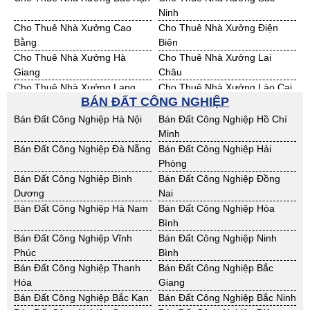
Ninh
Cho Thuê Nhà Xưởng Cao
Cho Thuê Nhà Xưởng Điện
Bằng
Biên
Cho Thuê Nhà Xưởng Hà
Cho Thuê Nhà Xưởng Lai
Giang
Châu
Cho Thuê Nhà Xưởng Lạng
Cho Thuê Nhà Xưởng Lào Cai
BÁN ĐẤT CÔNG NGHIỆP
Sơn
Cho Thuê Nhà Xưởng Nam
Cho Thuê Nhà Xưởng Phú Thọ
Bán Đất Công Nghiệp Hà Nội
Bán Đất Công Nghiệp Hồ Chí
Định
Minh
Cho Thuê Nhà Xưởng Sơn La
Cho Thuê Nhà Xưởng Thái
Bán Đất Công Nghiệp Đà Nẵng
Bán Đất Công Nghiệp Hải
Bình
Phòng
Cho Thuê Nhà Xưởng Thái
Cho Thuê Nhà Xưởng Tuyên
Bán Đất Công Nghiệp Bình
Bán Đất Công Nghiệp Đồng
Nguyên
Quang
Dương
Nai
Cho Thuê Nhà Xưởng Yên Bái
Cho Thuê Nhà Xưởng Thừa T.
Bán Đất Công Nghiệp Hà Nam
Bán Đất Công Nghiệp Hòa
Huế
Bình
Cho Thuê Nhà Xưởng Khánh
Cho Thuê Nhà Xưởng Lâm
Bán Đất Công Nghiệp Vĩnh
Bán Đất Công Nghiệp Ninh
Hoà
Đồng
Phúc
Bình
Cho Thuê Nhà Xưởng Bình
Cho Thuê Nhà Xưởng Bình
Bán Đất Công Nghiệp Thanh
Bán Đất Công Nghiệp Bắc
Định
Thuận
Hóa
Giang
Cho Thuê Nhà Xưởng Đăk
Cho Thuê Nhà Xưởng ĐắkLắk
Bán Đất Công Nghiệp Bắc Kạn
Bán Đất Công Nghiệp Bắc Ninh