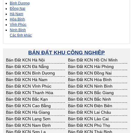
Bình Dương
Đồng Nai
Hà Nam
Hòa Bình
Vĩnh Phúc
Ninh Bình
Các tỉnh khác
BÁN ĐẤT KHU CÔNG NGHIỆP
Bán Đất KCN Hà Nội
Bán Đất KCN Hồ Chí Minh
Bán Đất KCN Đà Nẵng
Bán Đất KCN Hải Phòng
Bán Đất KCN Bình Dương
Bán Đất KCN Đồng Nai
Bán Đất KCN Hà Nam
Bán Đất KCN Hòa Bình
Bán Đất KCN Vĩnh Phúc
Bán Đất KCN Ninh Bình
Bán Đất KCN Thanh Hóa
Bán Đất KCN Bắc Giang
Bán Đất KCN Bắc Kạn
Bán Đất KCN Bắc Ninh
Bán Đất KCN Cao Bằng
Bán Đất KCN Điện Biên
Bán Đất KCN Hà Giang
Bán Đất KCN Lai Châu
Bán Đất KCN Lạng Sơn
Bán Đất KCN Lào Cai
Bán Đất KCN Nam Định
Bán Đất KCN Phú Thọ
Bán Đất KCN Sơn La
Bán Đất KCN Thái Bình