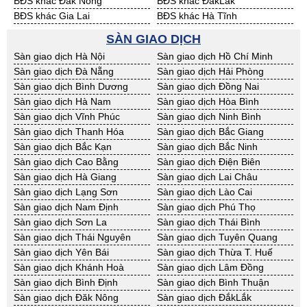
BĐS khác Đăk Nông
BĐS khác ĐắkLắk
BĐS khác Gia Lai
BĐS khác Hà Tĩnh
BĐS khác Kon Tum
BĐS khác Nghệ An
SÀN GIAO DỊCH
BĐS khác Ninh Thuận
BĐS khác Phú Yên
Sàn giao dịch Hà Nội
Sàn giao dịch Hồ Chí Minh
BĐS khác Quảng Bình
BĐS khác Quảng Nam
Sàn giao dịch Đà Nẵng
Sàn giao dịch Hải Phòng
BĐS khác Quảng Ngãi
BĐS khác Bà Rịa - VT
Sàn giao dịch Bình Dương
Sàn giao dịch Đồng Nai
BĐS khác Cần Thơ
BĐS khác An Giang
Sàn giao dịch Hà Nam
Sàn giao dịch Hòa Bình
BĐS khác Bạc Liêu
BĐS khác Bến Tre
Sàn giao dịch Vĩnh Phúc
Sàn giao dịch Ninh Bình
BĐS khác Bình Phước
BĐS khác Cà Mau
Sàn giao dịch Thanh Hóa
Sàn giao dịch Bắc Giang
BĐS khác Đồng Tháp
BĐS khác Hậu Giang
Sàn giao dịch Bắc Kạn
Sàn giao dịch Bắc Ninh
BĐS khác Kiên Giang
BĐS khác Long An
Sàn giao dịch Cao Bằng
Sàn giao dịch Điện Biên
BĐS khác Sóc Trăng
BĐS khác Tây Ninh
Sàn giao dịch Hà Giang
Sàn giao dịch Lai Châu
BĐS khác Tiền Giang
BĐS khác Trà Vinh
Sàn giao dịch Lạng Sơn
Sàn giao dịch Lào Cai
BĐS khác Vĩnh Long
BĐS khác Hải Dương
Sàn giao dịch Nam Định
Sàn giao dịch Phú Thọ
BĐS khác Hưng Yên
BĐS khác Quảng Ninh
Sàn giao dịch Sơn La
Sàn giao dịch Thái Bình
Sàn giao dịch Thái Nguyên
Sàn giao dịch Tuyên Quang
Sàn giao dịch Yên Bái
Sàn giao dịch Thừa T. Huế
Sàn giao dịch Khánh Hoà
Sàn giao dịch Lâm Đồng
Sàn giao dịch Bình Định
Sàn giao dịch Bình Thuận
Sàn giao dịch Đăk Nông
Sàn giao dịch ĐắkLắk