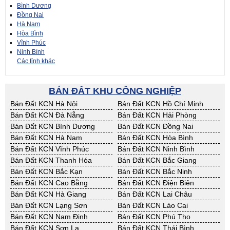
Bình Dương
Đồng Nai
Hà Nam
Hòa Bình
Vĩnh Phúc
Ninh Bình
Các tỉnh khác
BÁN ĐẤT KHU CÔNG NGHIỆP
Bán Đất KCN Hà Nội
Bán Đất KCN Hồ Chí Minh
Bán Đất KCN Đà Nẵng
Bán Đất KCN Hải Phòng
Bán Đất KCN Bình Dương
Bán Đất KCN Đồng Nai
Bán Đất KCN Hà Nam
Bán Đất KCN Hòa Bình
Bán Đất KCN Vĩnh Phúc
Bán Đất KCN Ninh Bình
Bán Đất KCN Thanh Hóa
Bán Đất KCN Bắc Giang
Bán Đất KCN Bắc Kạn
Bán Đất KCN Bắc Ninh
Bán Đất KCN Cao Bằng
Bán Đất KCN Điện Biên
Bán Đất KCN Hà Giang
Bán Đất KCN Lai Châu
Bán Đất KCN Lạng Sơn
Bán Đất KCN Lào Cai
Bán Đất KCN Nam Định
Bán Đất KCN Phú Thọ
Bán Đất KCN Sơn La
Bán Đất KCN Thái Bình