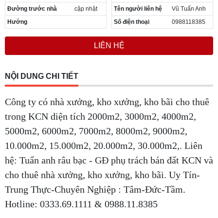
Đường trước nhà
cập nhật
Tên người liên hệ
Vũ Tuấn Anh
Hướng
Số điện thoại
0988118385
LIÊN HỆ
NỘI DUNG CHI TIẾT
Công ty có nhà xưởng, kho xưởng, kho bãi cho thuê
trong KCN diện tích 2000m2, 3000m2, 4000m2,
5000m2, 6000m2, 7000m2, 8000m2, 9000m2,
10.000m2, 15.000m2, 20.000m2, 30.000m2,. Liên
hệ: Tuấn anh râu bạc - GĐ phụ trách bán đất KCN và
cho thuê nhà xưởng, kho xưởng, kho bãi. Uy Tín-
Trung Thực-Chuyên Nghiệp : Tâm-Đức-Tầm.
Hotline: 0333.69.1111 & 0988.11.8385