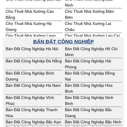
Ninh
Cho Thuê Nhà Xưởng Cao
Cho Thuê Nhà Xưởng Điện
Bằng
Biên
Cho Thuê Nhà Xưởng Hà
Cho Thuê Nhà Xưởng Lai
Giang
Châu
Cho Thuê Nhà Xưởng Lạng
Cho Thuê Nhà Xưởng Lào Cai
BÁN ĐẤT CÔNG NGHIỆP
Sơn
Cho Thuê Nhà Xưởng Nam
Cho Thuê Nhà Xưởng Phú Thọ
Bán Đất Công Nghiệp Hà Nội
Bán Đất Công Nghiệp Hồ Chí
Định
Minh
Cho Thuê Nhà Xưởng Sơn La
Cho Thuê Nhà Xưởng Thái
Bán Đất Công Nghiệp Đà Nẵng
Bán Đất Công Nghiệp Hải
Bình
Phòng
Cho Thuê Nhà Xưởng Thái
Cho Thuê Nhà Xưởng Tuyên
Bán Đất Công Nghiệp Bình
Bán Đất Công Nghiệp Đồng
Nguyên
Quang
Dương
Nai
Cho Thuê Nhà Xưởng Yên Bái
Cho Thuê Nhà Xưởng Thừa T.
Bán Đất Công Nghiệp Hà Nam
Bán Đất Công Nghiệp Hòa
Huế
Bình
Cho Thuê Nhà Xưởng Khánh
Cho Thuê Nhà Xưởng Lâm
Bán Đất Công Nghiệp Vĩnh
Bán Đất Công Nghiệp Ninh
Hoà
Đồng
Phúc
Bình
Cho Thuê Nhà Xưởng Bình
Cho Thuê Nhà Xưởng Bình
Bán Đất Công Nghiệp Thanh
Bán Đất Công Nghiệp Bắc
Định
Thuận
Hóa
Giang
Cho Thuê Nhà Xưởng Đăk
Cho Thuê Nhà Xưởng ĐắkLắk
Bán Đất Công Nghiệp Bắc Kạn
Bán Đất Công Nghiệp Bắc Ninh