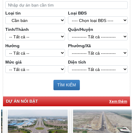
Loại tin
Loại BĐS
Tỉnh/Thành
Quận/Huyện
Hướng
Phường/Xã
Mức giá
Diện tích
TÌM KIẾM
DỰ ÁN NỔI BẬT
Xem thêm