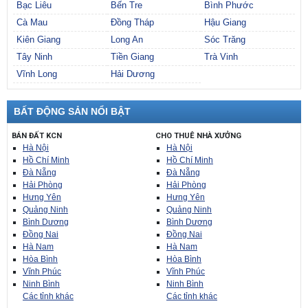
Bạc Liêu
Bến Tre
Bình Phước
Cà Mau
Đồng Tháp
Hậu Giang
Kiên Giang
Long An
Sóc Trăng
Tây Ninh
Tiền Giang
Trà Vinh
Vĩnh Long
Hải Dương
BẤT ĐỘNG SẢN NỔI BẬT
BÁN ĐẤT KCN
CHO THUÊ NHÀ XƯỞNG
Hà Nội
Hà Nội
Hồ Chí Minh
Hồ Chí Minh
Đà Nẵng
Đà Nẵng
Hải Phòng
Hải Phòng
Hưng Yên
Hưng Yên
Quảng Ninh
Quảng Ninh
Bình Dương
Bình Dương
Đồng Nai
Đồng Nai
Hà Nam
Hà Nam
Hòa Bình
Hòa Bình
Vĩnh Phúc
Vĩnh Phúc
Ninh Bình
Ninh Bình
Các tỉnh khác
Các tỉnh khác