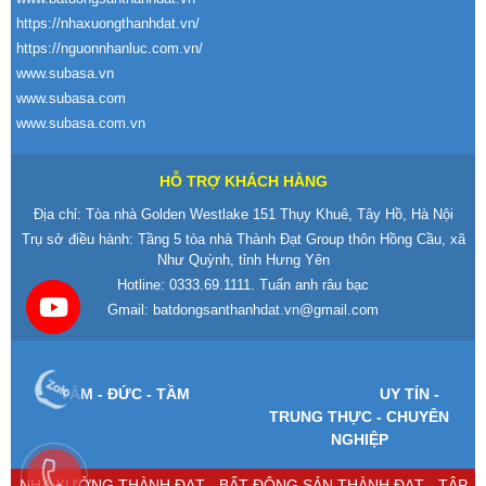
https://nhaxuongthanhdat.vn/
https://nguonnhanluc.com.vn/
www.subasa.vn
www.subasa.com
www.subasa.com.vn
HỖ TRỢ KHÁCH HÀNG
Địa chỉ: Tòa nhà Golden Westlake 151 Thụy Khuê, Tây Hồ, Hà Nội
Trụ sở điều hành: Tầng 5 tòa nhà Thành Đạt Group thôn Hồng Cầu, xã
Như Quỳnh, tỉnh Hưng Yên
Hotline:
0333.69.1111
. Tuấn anh râu bạc
Gmail:
batdongsanthanhdat.vn@gmail.com
T
ÂM -
Đ
ỨC - TẦM
UY T
ÍN -
TRUNG TH
ỰC - CHUY
ÊN
NGHI
ỆP
NHÀ XƯỞNG THÀNH ĐẠT - BẤT ĐỘNG SẢN THÀNH ĐẠT - TẬP