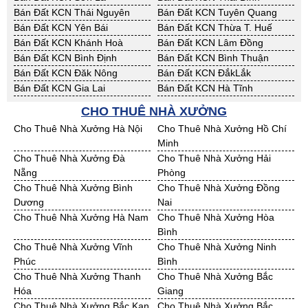
Bán Đất KCN Thái Nguyên
Bán Đất KCN Tuyên Quang
Bán Đất KCN Yên Bái
Bán Đất KCN Thừa T. Huế
Bán Đất KCN Khánh Hoà
Bán Đất KCN Lâm Đồng
Bán Đất KCN Bình Định
Bán Đất KCN Bình Thuận
Bán Đất KCN Đăk Nông
Bán Đất KCN ĐắkLắk
Bán Đất KCN Gia Lai
Bán Đất KCN Hà Tĩnh
Bán Đất KCN Kon Tum
Bán Đất KCN Nghệ An
CHO THUÊ NHÀ XƯỞNG
Bán Đất KCN Ninh Thuận
Bán Đất KCN Phú Yên
Cho Thuê Nhà Xưởng Hà Nội
Cho Thuê Nhà Xưởng Hồ Chí
Bán Đất KCN Quảng Bình
Bán Đất KCN Quảng Nam
Minh
Bán Đất KCN Quảng Ngãi
Bán Đất KCN Bà Rịa - VT
Cho Thuê Nhà Xưởng Đà
Cho Thuê Nhà Xưởng Hải
Bán Đất KCN Cần Thơ
Bán Đất KCN An Giang
Nẵng
Phòng
Bán Đất KCN Bạc Liêu
Bán Đất KCN Bến Tre
Cho Thuê Nhà Xưởng Bình
Cho Thuê Nhà Xưởng Đồng
Bán Đất KCN Bình Phước
Bán Đất KCN Cà Mau
Dương
Nai
Bán Đất KCN Đồng Tháp
Bán Đất KCN Hậu Giang
Cho Thuê Nhà Xưởng Hà Nam
Cho Thuê Nhà Xưởng Hòa
Bán Đất KCN Kiên Giang
Bán Đất KCN Long An
Bình
Bán Đất KCN Sóc Trăng
Bán Đất KCN Tây Ninh
Cho Thuê Nhà Xưởng Vĩnh
Cho Thuê Nhà Xưởng Ninh
Bán Đất KCN Tiền Giang
Bán Đất KCN Trà Vinh
Phúc
Bình
Bán Đất KCN Vĩnh Long
Bán Đất KCN Hải Dương
Cho Thuê Nhà Xưởng Thanh
Cho Thuê Nhà Xưởng Bắc
Bán Đất KCN Hưng Yên
Bán Đất KCN Quảng Ninh
Hóa
Giang
Cho Thuê Nhà Xưởng Bắc Kạn
Cho Thuê Nhà Xưởng Bắc