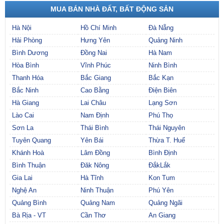
MUA BÁN NHÀ ĐẤT, BẤT ĐỘNG SẢN
Hà Nội
Hồ Chí Minh
Đà Nẵng
Hải Phòng
Hưng Yên
Quảng Ninh
Bình Dương
Đồng Nai
Hà Nam
Hòa Bình
Vĩnh Phúc
Ninh Bình
Thanh Hóa
Bắc Giang
Bắc Kạn
Bắc Ninh
Cao Bằng
Điện Biên
Hà Giang
Lai Châu
Lạng Sơn
Lào Cai
Nam Định
Phú Thọ
Sơn La
Thái Bình
Thái Nguyên
Tuyên Quang
Yên Bái
Thừa T. Huế
Khánh Hoà
Lâm Đồng
Bình Định
Bình Thuận
Đăk Nông
ĐắkLắk
Gia Lai
Hà Tĩnh
Kon Tum
Nghệ An
Ninh Thuận
Phú Yên
Quảng Bình
Quảng Nam
Quảng Ngãi
Bà Rịa - VT
Cần Thơ
An Giang