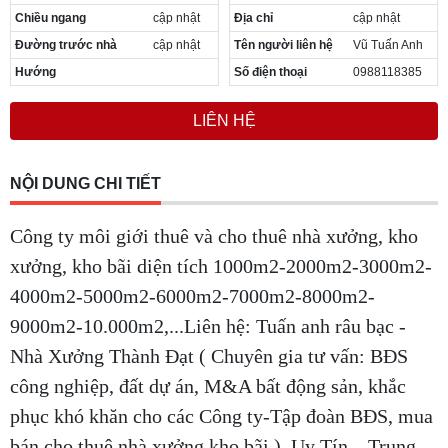
Chiều ngang
cập nhật
Địa chỉ
cập nhật
Đường trước nhà
cập nhật
Tên người liên hệ
Vũ Tuấn Anh
Hướng
Số điện thoại
0988118385
LIÊN HỆ
NỘI DUNG CHI TIẾT
Công ty môi giới thuê và cho thuê nhà xưởng, kho
xưởng, kho bãi diện tích 1000m2-2000m2-3000m2-
4000m2-5000m2-6000m2-7000m2-8000m2-
9000m2-10.000m2,...Liên hệ: Tuấn anh râu bạc -
Nhà Xưởng Thành Đạt ( Chuyên gia tư vấn: BĐS
công nghiệp, đất dự án, M&A bất động sản, khắc
phục khó khăn cho các Công ty-Tập đoàn BĐS, mua
bán cho thuê nhà xưởng kho bãi ). Uy Tín – Trung