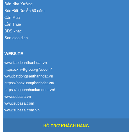
Bán Nhà Xưởng
Bán Đất Dự Án 50 năm
Cần Mua
Cần Thuê
BĐS khác
Sàn giao dịch
WEBSITE
www.tapdoanthanhdat.vn
https://xn--ttgroup-g7a.com/
www.batdongsanthanhdat.vn
https://nhaxuongthanhdat.vn/
https://nguonnhanluc.com.vn/
www.subasa.vn
www.subasa.com
www.subasa.com.vn
HỖ TRỢ KHÁCH HÀNG