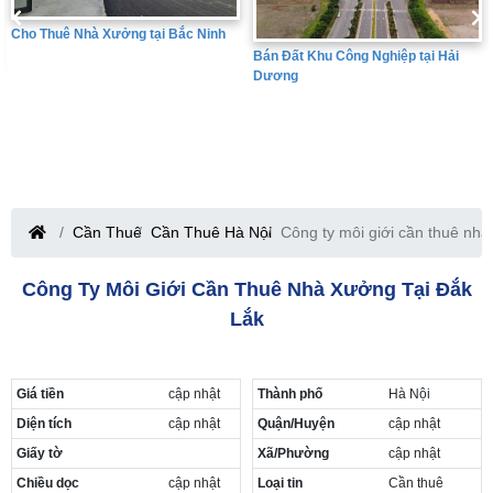
Bán Đất Khu Công Nghiệp tại Hưng
Bán Đất Khu Công Nghiệp tại Hải
Yên
Dương
Cần Thuê
Cần Thuê Hà Nội
Công ty môi giới cần thuê nhà
Công Ty Môi Giới Cần Thuê Nhà Xưởng Tại Đắk
Lắk
Giá tiền
cập nhật
Thành phố
Hà Nội
Diện tích
cập nhật
Quận/Huyện
cập nhật
Giấy tờ
Xã/Phường
cập nhật
Chiều dọc
cập nhật
Loại tin
Cần thuê