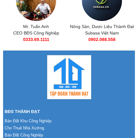
Nông Sản, Dược Liệu Thành Đạt
Subasa Việt Nam
Subasa Việt Nam
Chuỗi đồ ăn nhanh Subasa
0902.088.558
0985 269 685
BĐS THÀNH ĐẠT
Bán Đất Khu Công Nghiệp
Cho Thuê Nhà Xưởng
Bán Đất Công Nghiệp