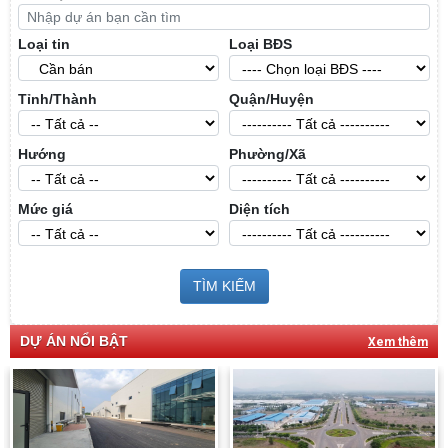
Loại tin
Loại BĐS
Tỉnh/Thành
Quận/Huyện
Hướng
Phường/Xã
Mức giá
Diện tích
TÌM KIẾM
DỰ ÁN NỔI BẬT
Xem thêm