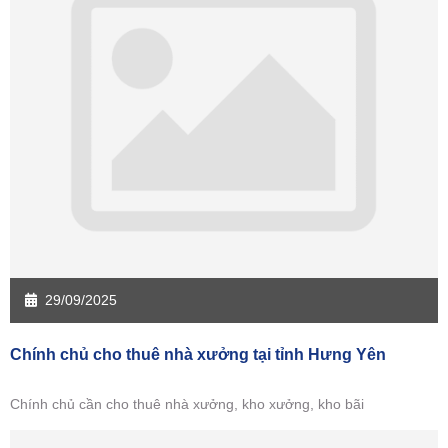
Sàn giao dịch Kiên Giang
Sàn giao dịch Long An
Sàn giao dịch Sóc Trăng
Sàn giao dịch Tây Ninh
Sàn giao dịch Tiền Giang
Sàn giao dịch Trà Vinh
Sàn giao dịch Vĩnh Long
Sàn giao dịch Hải Dương
Sàn giao dịch Hưng Yên
Sàn giao dịch Quảng Ninh
29/09/2025
Chính chủ cho thuê nhà xưởng tại tỉnh Hưng Yên
Chính chủ cần cho thuê nhà xưởng, kho xưởng, kho bãi