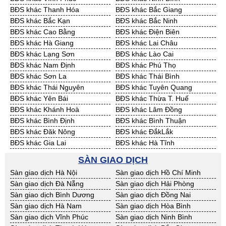
Cần Thuê Bình Phước
Cần Thuê Cà Mau
BĐS khác Thanh Hóa
BĐS khác Bắc Giang
Cần Thuê Đồng Tháp
Cần Thuê Hậu Giang
BĐS khác Bắc Kạn
BĐS khác Bắc Ninh
Cần Thuê Kiên Giang
Cần Thuê Long An
BĐS khác Cao Bằng
BĐS khác Điện Biên
Cần Thuê Sóc Trăng
Cần Thuê Tây Ninh
BĐS khác Hà Giang
BĐS khác Lai Châu
Cần Thuê Tiền Giang
Cần Thuê Trà Vinh
BĐS khác Lạng Sơn
BĐS khác Lào Cai
Cần Thuê Vĩnh Long
Cần Thuê Hải Dương
BĐS khác Nam Định
BĐS khác Phú Thọ
Cần Thuê Hưng Yên
Cần Thuê Quảng Ninh
BĐS khác Sơn La
BĐS khác Thái Bình
BĐS khác Thái Nguyên
BĐS khác Tuyên Quang
BĐS khác Yên Bái
BĐS khác Thừa T. Huế
BĐS khác Khánh Hoà
BĐS khác Lâm Đồng
BĐS khác Bình Định
BĐS khác Bình Thuận
BĐS khác Đăk Nông
BĐS khác ĐắkLắk
BĐS khác Gia Lai
BĐS khác Hà Tĩnh
BĐS khác Kon Tum
BĐS khác Nghệ An
SÀN GIAO DỊCH
BĐS khác Ninh Thuận
BĐS khác Phú Yên
Sàn giao dịch Hà Nội
Sàn giao dịch Hồ Chí Minh
BĐS khác Quảng Bình
BĐS khác Quảng Nam
Sàn giao dịch Đà Nẵng
Sàn giao dịch Hải Phòng
BĐS khác Quảng Ngãi
BĐS khác Bà Rịa - VT
Sàn giao dịch Bình Dương
Sàn giao dịch Đồng Nai
BĐS khác Cần Thơ
BĐS khác An Giang
Sàn giao dịch Hà Nam
Sàn giao dịch Hòa Bình
BĐS khác Bạc Liêu
BĐS khác Bến Tre
Sàn giao dịch Vĩnh Phúc
Sàn giao dịch Ninh Bình
BĐS khác Bình Phước
BĐS khác Cà Mau