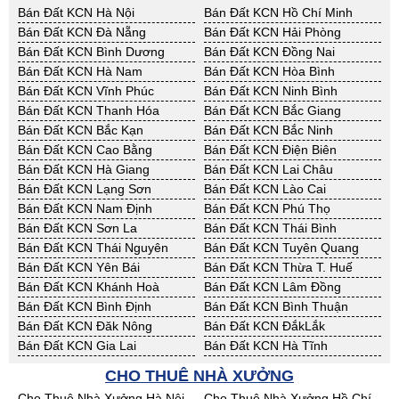
Bán Đất KCN Hà Nội
Bán Đất KCN Hồ Chí Minh
Bán Đất KCN Đà Nẵng
Bán Đất KCN Hải Phòng
Bán Đất KCN Bình Dương
Bán Đất KCN Đồng Nai
Bán Đất KCN Hà Nam
Bán Đất KCN Hòa Bình
Bán Đất KCN Vĩnh Phúc
Bán Đất KCN Ninh Bình
Bán Đất KCN Thanh Hóa
Bán Đất KCN Bắc Giang
Bán Đất KCN Bắc Kạn
Bán Đất KCN Bắc Ninh
Bán Đất KCN Cao Bằng
Bán Đất KCN Điện Biên
Bán Đất KCN Hà Giang
Bán Đất KCN Lai Châu
Bán Đất KCN Lạng Sơn
Bán Đất KCN Lào Cai
Bán Đất KCN Nam Định
Bán Đất KCN Phú Thọ
Bán Đất KCN Sơn La
Bán Đất KCN Thái Bình
Bán Đất KCN Thái Nguyên
Bán Đất KCN Tuyên Quang
Bán Đất KCN Yên Bái
Bán Đất KCN Thừa T. Huế
Bán Đất KCN Khánh Hoà
Bán Đất KCN Lâm Đồng
Bán Đất KCN Bình Định
Bán Đất KCN Bình Thuận
Bán Đất KCN Đăk Nông
Bán Đất KCN ĐắkLắk
Bán Đất KCN Gia Lai
Bán Đất KCN Hà Tĩnh
Bán Đất KCN Kon Tum
Bán Đất KCN Nghệ An
CHO THUÊ NHÀ XƯỞNG
Bán Đất KCN Ninh Thuận
Bán Đất KCN Phú Yên
Cho Thuê Nhà Xưởng Hà Nội
Cho Thuê Nhà Xưởng Hồ Chí