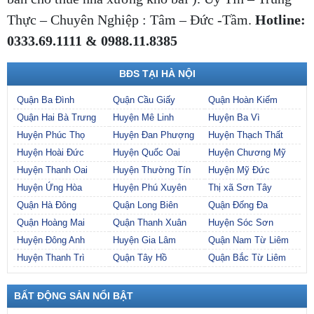
Thực – Chuyên Nghiệp : Tâm – Đức -Tầm.
Hotline:
0333.69.1111 & 0988.11.8385
BĐS TẠI HÀ NỘI
Quận Ba Đình
Quận Cầu Giấy
Quận Hoàn Kiếm
Quận Hai Bà Trưng
Huyện Mê Linh
Huyện Ba Vì
Huyện Phúc Thọ
Huyện Đan Phượng
Huyện Thạch Thất
Huyện Hoài Đức
Huyện Quốc Oai
Huyện Chương Mỹ
Huyện Thanh Oai
Huyện Thường Tín
Huyện Mỹ Đức
Huyện Ứng Hòa
Huyện Phú Xuyên
Thị xã Sơn Tây
Quận Hà Đông
Quận Long Biên
Quận Đống Đa
Quận Hoàng Mai
Quận Thanh Xuân
Huyện Sóc Sơn
Huyện Đông Anh
Huyện Gia Lâm
Quận Nam Từ Liêm
Huyện Thanh Trì
Quận Tây Hồ
Quận Bắc Từ Liêm
BẤT ĐỘNG SẢN NỔI BẬT