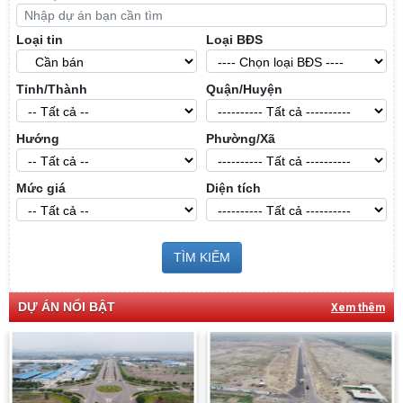
Loại tin
Loại BĐS
Tỉnh/Thành
Quận/Huyện
Hướng
Phường/Xã
Mức giá
Diện tích
TÌM KIẾM
DỰ ÁN NỔI BẬT
Xem thêm