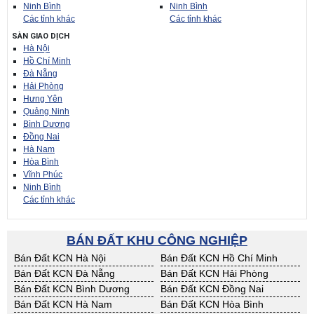
Ninh Bình
Ninh Bình
Các tỉnh khác
Các tỉnh khác
SÀN GIAO DỊCH
Hà Nội
Hồ Chí Minh
Đà Nẵng
Hải Phòng
Hưng Yên
Quảng Ninh
Bình Dương
Đồng Nai
Hà Nam
Hòa Bình
Vĩnh Phúc
Ninh Bình
Các tỉnh khác
BÁN ĐẤT KHU CÔNG NGHIỆP
Bán Đất KCN Hà Nội
Bán Đất KCN Hồ Chí Minh
Bán Đất KCN Đà Nẵng
Bán Đất KCN Hải Phòng
Bán Đất KCN Bình Dương
Bán Đất KCN Đồng Nai
Bán Đất KCN Hà Nam
Bán Đất KCN Hòa Bình