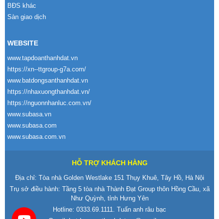
BĐS khác
Sàn giao dịch
WEBSITE
www.tapdoanthanhdat.vn
https://xn--ttgroup-g7a.com/
www.batdongsanthanhdat.vn
https://nhaxuongthanhdat.vn/
https://nguonnhanluc.com.vn/
www.subasa.vn
www.subasa.com
www.subasa.com.vn
HỖ TRỢ KHÁCH HÀNG
Địa chỉ: Tòa nhà Golden Westlake 151 Thụy Khuê, Tây Hồ, Hà Nội
Trụ sở điều hành: Tầng 5 tòa nhà Thành Đạt Group thôn Hồng Cầu, xã
Như Quỳnh, tỉnh Hưng Yên
Hotline:
0333.69.1111
. Tuấn anh râu bạc