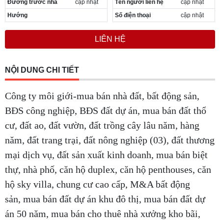
Đường trước nhà
cập nhật
Tên người liên hệ
cập nhật
Hướng
Số điện thoại
cập nhật
LIÊN HỆ
NỘI DUNG CHI TIẾT
Công ty môi giới-mua bán nhà đất, bất động sản,
BĐS công nghiệp, BĐS đất dự án, mua bán đất thổ
cư, đất ao, đất vườn, đất trồng cây lâu năm, hàng
năm, đất trang trại, đất nông nghiệp (03), đất thương
mại dịch vụ, đất sản xuất kinh doanh, mua bán biệt
thự, nhà phố, căn hộ duplex, căn hộ penthouses, căn
hộ sky villa, chung cư cao cấp, M&A bất động
sản, mua bán đất dự án khu đô thị, mua bán đất dự
án 50 năm, mua bán cho thuê nhà xưởng kho bãi,