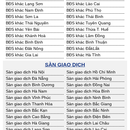
BĐS khác Lạng Sơn
BĐS khác Lào Cai
Cần Thuê Vĩnh Long
Cần Thuê Hải Dương
BĐS khác Nam Định
BĐS khác Phú Thọ
Cần Thuê Hưng Yên
Cần Thuê Quảng Ninh
BĐS khác Sơn La
BĐS khác Thái Bình
BĐS khác Thái Nguyên
BĐS khác Tuyên Quang
BĐS khác Yên Bái
BĐS khác Thừa T. Huế
BĐS khác Khánh Hoà
BĐS khác Lâm Đồng
BĐS khác Bình Định
BĐS khác Bình Thuận
BĐS khác Đăk Nông
BĐS khác ĐắkLắk
BĐS khác Gia Lai
BĐS khác Hà Tĩnh
BĐS khác Kon Tum
BĐS khác Nghệ An
SÀN GIAO DỊCH
BĐS khác Ninh Thuận
BĐS khác Phú Yên
Sàn giao dịch Hà Nội
Sàn giao dịch Hồ Chí Minh
BĐS khác Quảng Bình
BĐS khác Quảng Nam
Sàn giao dịch Đà Nẵng
Sàn giao dịch Hải Phòng
BĐS khác Quảng Ngãi
BĐS khác Bà Rịa - VT
Sàn giao dịch Bình Dương
Sàn giao dịch Đồng Nai
BĐS khác Cần Thơ
BĐS khác An Giang
Sàn giao dịch Hà Nam
Sàn giao dịch Hòa Bình
BĐS khác Bạc Liêu
BĐS khác Bến Tre
Sàn giao dịch Vĩnh Phúc
Sàn giao dịch Ninh Bình
BĐS khác Bình Phước
BĐS khác Cà Mau
Sàn giao dịch Thanh Hóa
Sàn giao dịch Bắc Giang
BĐS khác Đồng Tháp
BĐS khác Hậu Giang
Sàn giao dịch Bắc Kạn
Sàn giao dịch Bắc Ninh
BĐS khác Kiên Giang
BĐS khác Long An
Sàn giao dịch Cao Bằng
Sàn giao dịch Điện Biên
BĐS khác Sóc Trăng
BĐS khác Tây Ninh
Sàn giao dịch Hà Giang
Sàn giao dịch Lai Châu
BĐS khác Tiền Giang
BĐS khác Trà Vinh
Sàn giao dịch Lạng Sơn
Sàn giao dịch Lào Cai