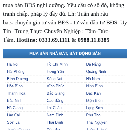
mua bán BĐS nghỉ dưỡng. Yêu cầu có sổ đỏ, không
tranh chấp, pháp lý đầy đủ. Lh: Tuấn anh râu
bạc- chuyên gia tư vấn BĐS - tư vấn đầu tư BĐS. Uy
Tín -Trung Thực-Chuyên Nghiệp : Tâm-Đức-
Tầm.
Hotline: 0333.69.1111 & 0988.11.8385
MUA BÁN NHÀ ĐẤT, BẤT ĐỘNG SẢN
Hà Nội
Hồ Chí Minh
Đà Nẵng
Hải Phòng
Hưng Yên
Quảng Ninh
Bình Dương
Đồng Nai
Hà Nam
Hòa Bình
Vĩnh Phúc
Ninh Bình
Thanh Hóa
Bắc Giang
Bắc Kạn
Bắc Ninh
Cao Bằng
Điện Biên
Hà Giang
Lai Châu
Lạng Sơn
Lào Cai
Nam Định
Phú Thọ
Sơn La
Thái Bình
Thái Nguyên
Tuyên Quang
Yên Bái
Thừa T. Huế