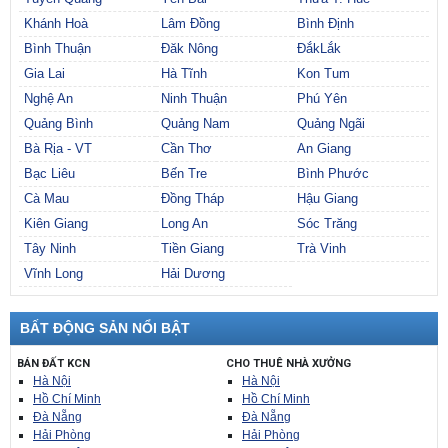
Khánh Hoà
Lâm Đồng
Bình Định
Bình Thuận
Đăk Nông
ĐắkLắk
Gia Lai
Hà Tĩnh
Kon Tum
Nghệ An
Ninh Thuận
Phú Yên
Quảng Bình
Quảng Nam
Quảng Ngãi
Bà Rịa - VT
Cần Thơ
An Giang
Bạc Liêu
Bến Tre
Bình Phước
Cà Mau
Đồng Tháp
Hậu Giang
Kiên Giang
Long An
Sóc Trăng
Tây Ninh
Tiền Giang
Trà Vinh
Vĩnh Long
Hải Dương
BẤT ĐỘNG SẢN NỔI BẬT
BÁN ĐẤT KCN
CHO THUÊ NHÀ XƯỞNG
Hà Nội
Hà Nội
Hồ Chí Minh
Hồ Chí Minh
Đà Nẵng
Đà Nẵng
Hải Phòng
Hải Phòng