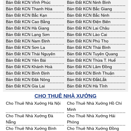
Bán Đất KCN Vĩnh Phúc
Bán Đất KCN Ninh Bình
Bán Đất KCN Thanh Hóa
Bán Đất KCN Bắc Giang
Bán Đất KCN Bắc Kạn
Bán Đất KCN Bắc Ninh
Bán Đất KCN Cao Bằng
Bán Đất KCN Điện Biên
Bán Đất KCN Hà Giang
Bán Đất KCN Lai Châu
Bán Đất KCN Lạng Sơn
Bán Đất KCN Lào Cai
Bán Đất KCN Nam Định
Bán Đất KCN Phú Thọ
Bán Đất KCN Sơn La
Bán Đất KCN Thái Bình
Bán Đất KCN Thái Nguyên
Bán Đất KCN Tuyên Quang
Bán Đất KCN Yên Bái
Bán Đất KCN Thừa T. Huế
Bán Đất KCN Khánh Hoà
Bán Đất KCN Lâm Đồng
Bán Đất KCN Bình Định
Bán Đất KCN Bình Thuận
Bán Đất KCN Đăk Nông
Bán Đất KCN ĐắkLắk
Bán Đất KCN Gia Lai
Bán Đất KCN Hà Tĩnh
Bán Đất KCN Kon Tum
Bán Đất KCN Nghệ An
CHO THUÊ NHÀ XƯỞNG
Bán Đất KCN Ninh Thuận
Bán Đất KCN Phú Yên
Cho Thuê Nhà Xưởng Hà Nội
Cho Thuê Nhà Xưởng Hồ Chí
Bán Đất KCN Quảng Bình
Bán Đất KCN Quảng Nam
Minh
Bán Đất KCN Quảng Ngãi
Bán Đất KCN Bà Rịa - VT
Cho Thuê Nhà Xưởng Đà
Cho Thuê Nhà Xưởng Hải
Bán Đất KCN Cần Thơ
Bán Đất KCN An Giang
Nẵng
Phòng
Bán Đất KCN Bạc Liêu
Bán Đất KCN Bến Tre
Cho Thuê Nhà Xưởng Bình
Cho Thuê Nhà Xưởng Đồng