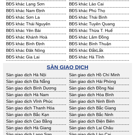
BĐS khác Lạng Sơn
BĐS khác Lào Cai
Cần Thuê Vĩnh Long
Cần Thuê Hải Dương
BĐS khác Nam Định
BĐS khác Phú Thọ
Cần Thuê Hưng Yên
Cần Thuê Quảng Ninh
BĐS khác Sơn La
BĐS khác Thái Bình
BĐS khác Thái Nguyên
BĐS khác Tuyên Quang
BĐS khác Yên Bái
BĐS khác Thừa T. Huế
BĐS khác Khánh Hoà
BĐS khác Lâm Đồng
BĐS khác Bình Định
BĐS khác Bình Thuận
BĐS khác Đăk Nông
BĐS khác ĐắkLắk
BĐS khác Gia Lai
BĐS khác Hà Tĩnh
BĐS khác Kon Tum
BĐS khác Nghệ An
SÀN GIAO DỊCH
BĐS khác Ninh Thuận
BĐS khác Phú Yên
Sàn giao dịch Hà Nội
Sàn giao dịch Hồ Chí Minh
BĐS khác Quảng Bình
BĐS khác Quảng Nam
Sàn giao dịch Đà Nẵng
Sàn giao dịch Hải Phòng
BĐS khác Quảng Ngãi
BĐS khác Bà Rịa - VT
Sàn giao dịch Bình Dương
Sàn giao dịch Đồng Nai
BĐS khác Cần Thơ
BĐS khác An Giang
Sàn giao dịch Hà Nam
Sàn giao dịch Hòa Bình
BĐS khác Bạc Liêu
BĐS khác Bến Tre
Sàn giao dịch Vĩnh Phúc
Sàn giao dịch Ninh Bình
BĐS khác Bình Phước
BĐS khác Cà Mau
Sàn giao dịch Thanh Hóa
Sàn giao dịch Bắc Giang
BĐS khác Đồng Tháp
BĐS khác Hậu Giang
Sàn giao dịch Bắc Kạn
Sàn giao dịch Bắc Ninh
BĐS khác Kiên Giang
BĐS khác Long An
Sàn giao dịch Cao Bằng
Sàn giao dịch Điện Biên
BĐS khác Sóc Trăng
BĐS khác Tây Ninh
Sàn giao dịch Hà Giang
Sàn giao dịch Lai Châu
BĐS khác Tiền Giang
BĐS khác Trà Vinh
Sàn giao dịch Lạng Sơn
Sàn giao dịch Lào Cai