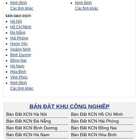
Ninh Bình
Ninh Bình
Các tỉnh khác
Các tỉnh khác
SÀN GIAO DỊCH
Hà Nội
Hồ Chí Minh
Đà Nẵng
Hải Phòng
Hưng Yên
Quảng Ninh
Bình Dương
Đồng Nai
Hà Nam
Hòa Bình
Vĩnh Phúc
Ninh Bình
Các tỉnh khác
BÁN ĐẤT KHU CÔNG NGHIỆP
Bán Đất KCN Hà Nội
Bán Đất KCN Hồ Chí Minh
Bán Đất KCN Đà Nẵng
Bán Đất KCN Hải Phòng
Bán Đất KCN Bình Dương
Bán Đất KCN Đồng Nai
Bán Đất KCN Hà Nam
Bán Đất KCN Hòa Bình