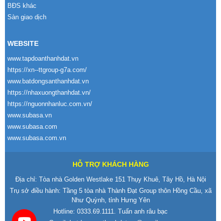
BĐS khác
Sàn giao dịch
WEBSITE
www.tapdoanthanhdat.vn
https://xn--ttgroup-g7a.com/
www.batdongsanthanhdat.vn
https://nhaxuongthanhdat.vn/
https://nguonnhanluc.com.vn/
www.subasa.vn
www.subasa.com
www.subasa.com.vn
HỖ TRỢ KHÁCH HÀNG
Địa chỉ: Tòa nhà Golden Westlake 151 Thụy Khuê, Tây Hồ, Hà Nội
Trụ sở điều hành: Tầng 5 tòa nhà Thành Đạt Group thôn Hồng Cầu, xã
Như Quỳnh, tỉnh Hưng Yên
Hotline:
0333.69.1111
. Tuấn anh râu bạc