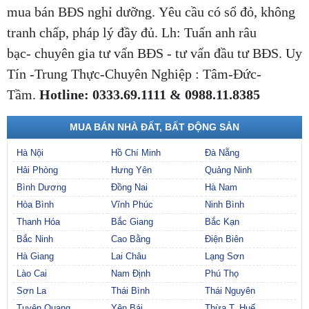
mua bán BĐS nghỉ dưỡng. Yêu cầu có sổ đỏ, không
tranh chấp, pháp lý đầy đủ. Lh: Tuấn anh râu
bạc- chuyên gia tư vấn BĐS - tư vấn đầu tư BĐS. Uy
Tín -Trung Thực-Chuyên Nghiệp : Tâm-Đức-
Tầm.
Hotline: 0333.69.1111 & 0988.11.8385
MUA BÁN NHÀ ĐẤT, BẤT ĐỘNG SẢN
Hà Nội
Hồ Chí Minh
Đà Nẵng
Hải Phòng
Hưng Yên
Quảng Ninh
Bình Dương
Đồng Nai
Hà Nam
Hòa Bình
Vĩnh Phúc
Ninh Bình
Thanh Hóa
Bắc Giang
Bắc Kạn
Bắc Ninh
Cao Bằng
Điện Biên
Hà Giang
Lai Châu
Lạng Sơn
Lào Cai
Nam Định
Phú Thọ
Sơn La
Thái Bình
Thái Nguyên
Tuyên Quang
Yên Bái
Thừa T. Huế