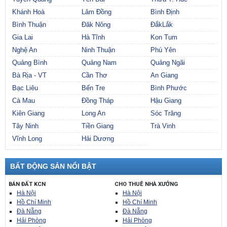
Khánh Hoà
Lâm Đồng
Bình Định
Bình Thuận
Đăk Nông
ĐắkLắk
Gia Lai
Hà Tĩnh
Kon Tum
Nghệ An
Ninh Thuận
Phú Yên
Quảng Bình
Quảng Nam
Quảng Ngãi
Bà Rịa - VT
Cần Thơ
An Giang
Bạc Liêu
Bến Tre
Bình Phước
Cà Mau
Đồng Tháp
Hậu Giang
Kiên Giang
Long An
Sóc Trăng
Tây Ninh
Tiền Giang
Trà Vinh
Vĩnh Long
Hải Dương
BẤT ĐỘNG SẢN NỔI BẬT
BÁN ĐẤT KCN
CHO THUÊ NHÀ XƯỞNG
Hà Nội
Hà Nội
Hồ Chí Minh
Hồ Chí Minh
Đà Nẵng
Đà Nẵng
Hải Phòng
Hải Phòng