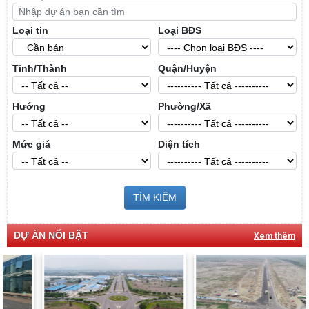
Loại tin
Loại BĐS
Tỉnh/Thành
Quận/Huyện
Hướng
Phường/Xã
Mức giá
Diện tích
TÌM KIẾM
DỰ ÁN NỔI BẬT
Xem thêm