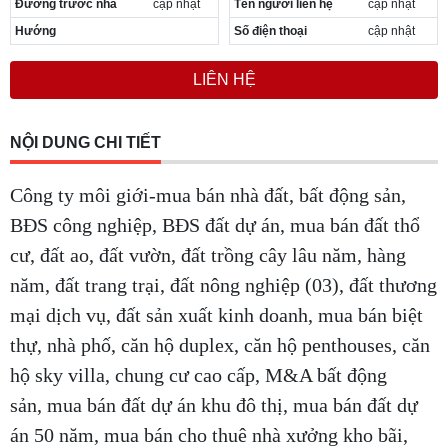
Đường trước nhà
cập nhật
Tên người liên hệ
cập nhật
Hướng
Số điện thoại
cập nhật
LIÊN HỆ
NỘI DUNG CHI TIẾT
Công ty môi giới-mua bán nhà đất, bất động sản,
BĐS công nghiệp, BĐS đất dự án, mua bán đất thổ
cư, đất ao, đất vườn, đất trồng cây lâu năm, hàng
năm, đất trang trại, đất nông nghiệp (03), đất thương
mại dịch vụ, đất sản xuất kinh doanh, mua bán biệt
thự, nhà phố, căn hộ duplex, căn hộ penthouses, căn
hộ sky villa, chung cư cao cấp, M&A bất động
sản, mua bán đất dự án khu đô thị, mua bán đất dự
án 50 năm, mua bán cho thuê nhà xưởng kho bãi,