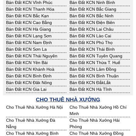
Bán Đất KCN Vĩnh Phúc
Bán Đất KCN Ninh Bình
Bán Đất KCN Thanh Hóa
Bán Đất KCN Bắc Giang
Bán Đất KCN Bắc Kạn
Bán Đất KCN Bắc Ninh
Bán Đất KCN Cao Bằng
Bán Đất KCN Điện Biên
Bán Đất KCN Hà Giang
Bán Đất KCN Lai Châu
Bán Đất KCN Lạng Sơn
Bán Đất KCN Lào Cai
Bán Đất KCN Nam Định
Bán Đất KCN Phú Thọ
Bán Đất KCN Sơn La
Bán Đất KCN Thái Bình
Bán Đất KCN Thái Nguyên
Bán Đất KCN Tuyên Quang
Bán Đất KCN Yên Bái
Bán Đất KCN Thừa T. Huế
Bán Đất KCN Khánh Hoà
Bán Đất KCN Lâm Đồng
Bán Đất KCN Bình Định
Bán Đất KCN Bình Thuận
Bán Đất KCN Đăk Nông
Bán Đất KCN ĐắkLắk
Bán Đất KCN Gia Lai
Bán Đất KCN Hà Tĩnh
Bán Đất KCN Kon Tum
Bán Đất KCN Nghệ An
CHO THUÊ NHÀ XƯỞNG
Bán Đất KCN Ninh Thuận
Bán Đất KCN Phú Yên
Cho Thuê Nhà Xưởng Hà Nội
Cho Thuê Nhà Xưởng Hồ Chí
Bán Đất KCN Quảng Bình
Bán Đất KCN Quảng Nam
Minh
Bán Đất KCN Quảng Ngãi
Bán Đất KCN Bà Rịa - VT
Cho Thuê Nhà Xưởng Đà
Cho Thuê Nhà Xưởng Hải
Bán Đất KCN Cần Thơ
Bán Đất KCN An Giang
Nẵng
Phòng
Bán Đất KCN Bạc Liêu
Bán Đất KCN Bến Tre
Cho Thuê Nhà Xưởng Bình
Cho Thuê Nhà Xưởng Đồng