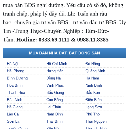
mua bán BĐS nghỉ dưỡng. Yêu cầu có sổ đỏ, không
tranh chấp, pháp lý đầy đủ. Lh: Tuấn anh râu
bạc- chuyên gia tư vấn BĐS - tư vấn đầu tư BĐS. Uy
Tín -Trung Thực-Chuyên Nghiệp : Tâm-Đức-
Tầm.
Hotline: 0333.69.1111 & 0988.11.8385
MUA BÁN NHÀ ĐẤT, BẤT ĐỘNG SẢN
Hà Nội
Hồ Chí Minh
Đà Nẵng
Hải Phòng
Hưng Yên
Quảng Ninh
Bình Dương
Đồng Nai
Hà Nam
Hòa Bình
Vĩnh Phúc
Ninh Bình
Thanh Hóa
Bắc Giang
Bắc Kạn
Bắc Ninh
Cao Bằng
Điện Biên
Hà Giang
Lai Châu
Lạng Sơn
Lào Cai
Nam Định
Phú Thọ
Sơn La
Thái Bình
Thái Nguyên
Tuyên Quang
Yên Bái
Thừa T. Huế