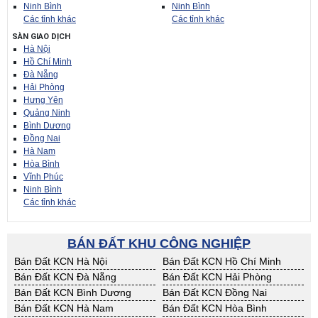
Ninh Bình
Ninh Bình
Các tỉnh khác
Các tỉnh khác
SÀN GIAO DỊCH
Hà Nội
Hồ Chí Minh
Đà Nẵng
Hải Phòng
Hưng Yên
Quảng Ninh
Bình Dương
Đồng Nai
Hà Nam
Hòa Bình
Vĩnh Phúc
Ninh Bình
Các tỉnh khác
BÁN ĐẤT KHU CÔNG NGHIỆP
Bán Đất KCN Hà Nội
Bán Đất KCN Hồ Chí Minh
Bán Đất KCN Đà Nẵng
Bán Đất KCN Hải Phòng
Bán Đất KCN Bình Dương
Bán Đất KCN Đồng Nai
Bán Đất KCN Hà Nam
Bán Đất KCN Hòa Bình