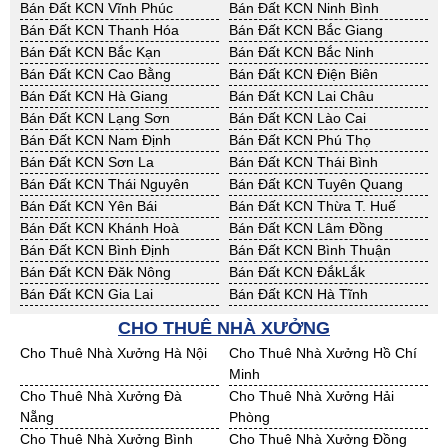
Bán Đất KCN Vĩnh Phúc
Bán Đất KCN Ninh Bình
Bán Đất KCN Thanh Hóa
Bán Đất KCN Bắc Giang
Bán Đất KCN Bắc Kạn
Bán Đất KCN Bắc Ninh
Bán Đất KCN Cao Bằng
Bán Đất KCN Điện Biên
Bán Đất KCN Hà Giang
Bán Đất KCN Lai Châu
Bán Đất KCN Lạng Sơn
Bán Đất KCN Lào Cai
Bán Đất KCN Nam Định
Bán Đất KCN Phú Thọ
Bán Đất KCN Sơn La
Bán Đất KCN Thái Bình
Bán Đất KCN Thái Nguyên
Bán Đất KCN Tuyên Quang
Bán Đất KCN Yên Bái
Bán Đất KCN Thừa T. Huế
Bán Đất KCN Khánh Hoà
Bán Đất KCN Lâm Đồng
Bán Đất KCN Bình Định
Bán Đất KCN Bình Thuận
Bán Đất KCN Đăk Nông
Bán Đất KCN ĐắkLắk
Bán Đất KCN Gia Lai
Bán Đất KCN Hà Tĩnh
Bán Đất KCN Kon Tum
Bán Đất KCN Nghệ An
CHO THUÊ NHÀ XƯỞNG
Bán Đất KCN Ninh Thuận
Bán Đất KCN Phú Yên
Cho Thuê Nhà Xưởng Hà Nội
Cho Thuê Nhà Xưởng Hồ Chí
Bán Đất KCN Quảng Bình
Bán Đất KCN Quảng Nam
Minh
Bán Đất KCN Quảng Ngãi
Bán Đất KCN Bà Rịa - VT
Cho Thuê Nhà Xưởng Đà
Cho Thuê Nhà Xưởng Hải
Bán Đất KCN Cần Thơ
Bán Đất KCN An Giang
Nẵng
Phòng
Bán Đất KCN Bạc Liêu
Bán Đất KCN Bến Tre
Cho Thuê Nhà Xưởng Bình
Cho Thuê Nhà Xưởng Đồng