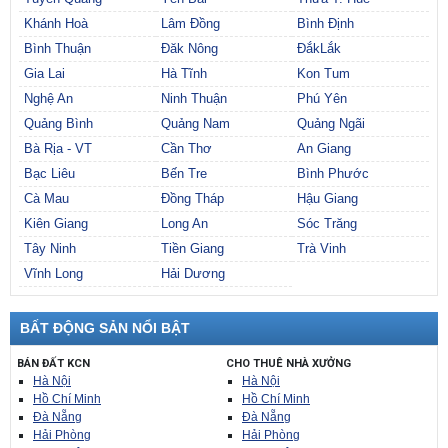
Khánh Hoà
Lâm Đồng
Bình Định
Bình Thuận
Đăk Nông
ĐắkLắk
Gia Lai
Hà Tĩnh
Kon Tum
Nghệ An
Ninh Thuận
Phú Yên
Quảng Bình
Quảng Nam
Quảng Ngãi
Bà Rịa - VT
Cần Thơ
An Giang
Bạc Liêu
Bến Tre
Bình Phước
Cà Mau
Đồng Tháp
Hậu Giang
Kiên Giang
Long An
Sóc Trăng
Tây Ninh
Tiền Giang
Trà Vinh
Vĩnh Long
Hải Dương
BẤT ĐỘNG SẢN NỔI BẬT
BÁN ĐẤT KCN
CHO THUÊ NHÀ XƯỞNG
Hà Nội
Hà Nội
Hồ Chí Minh
Hồ Chí Minh
Đà Nẵng
Đà Nẵng
Hải Phòng
Hải Phòng