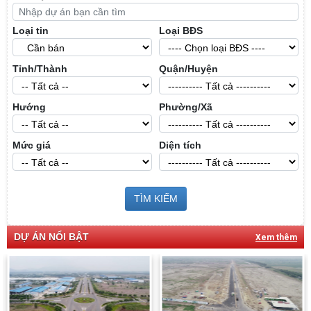
Loại tin
Loại BĐS
Tỉnh/Thành
Quận/Huyện
Hướng
Phường/Xã
Mức giá
Diện tích
TÌM KIẾM
DỰ ÁN NỔI BẬT
Xem thêm