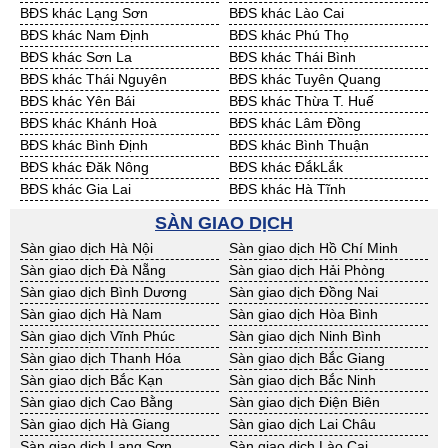
BĐS khác Lạng Sơn
BĐS khác Lào Cai
Cần Thuê Vĩnh Long
Cần Thuê Hải Dương
BĐS khác Nam Định
BĐS khác Phú Thọ
Cần Thuê Hưng Yên
Cần Thuê Quảng Ninh
BĐS khác Sơn La
BĐS khác Thái Bình
BĐS khác Thái Nguyên
BĐS khác Tuyên Quang
BĐS khác Yên Bái
BĐS khác Thừa T. Huế
BĐS khác Khánh Hoà
BĐS khác Lâm Đồng
BĐS khác Bình Định
BĐS khác Bình Thuận
BĐS khác Đăk Nông
BĐS khác ĐắkLắk
BĐS khác Gia Lai
BĐS khác Hà Tĩnh
BĐS khác Kon Tum
BĐS khác Nghệ An
SÀN GIAO DỊCH
BĐS khác Ninh Thuận
BĐS khác Phú Yên
Sàn giao dịch Hà Nội
Sàn giao dịch Hồ Chí Minh
BĐS khác Quảng Bình
BĐS khác Quảng Nam
Sàn giao dịch Đà Nẵng
Sàn giao dịch Hải Phòng
BĐS khác Quảng Ngãi
BĐS khác Bà Rịa - VT
Sàn giao dịch Bình Dương
Sàn giao dịch Đồng Nai
BĐS khác Cần Thơ
BĐS khác An Giang
Sàn giao dịch Hà Nam
Sàn giao dịch Hòa Bình
BĐS khác Bạc Liêu
BĐS khác Bến Tre
Sàn giao dịch Vĩnh Phúc
Sàn giao dịch Ninh Bình
BĐS khác Bình Phước
BĐS khác Cà Mau
Sàn giao dịch Thanh Hóa
Sàn giao dịch Bắc Giang
BĐS khác Đồng Tháp
BĐS khác Hậu Giang
Sàn giao dịch Bắc Kạn
Sàn giao dịch Bắc Ninh
BĐS khác Kiên Giang
BĐS khác Long An
Sàn giao dịch Cao Bằng
Sàn giao dịch Điện Biên
BĐS khác Sóc Trăng
BĐS khác Tây Ninh
Sàn giao dịch Hà Giang
Sàn giao dịch Lai Châu
BĐS khác Tiền Giang
BĐS khác Trà Vinh
Sàn giao dịch Lạng Sơn
Sàn giao dịch Lào Cai