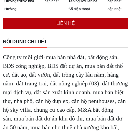
Đường trước nhà
cập nhật
Tên người liên hệ
cập nhật
Hướng
Số điện thoại
cập nhật
LIÊN HỆ
NỘI DUNG CHI TIẾT
Công ty môi giới-mua bán nhà đất, bất động sản,
BĐS công nghiệp, BĐS đất dự án, mua bán đất thổ
cư, đất ao, đất vườn, đất trồng cây lâu năm, hàng
năm, đất trang trại, đất nông nghiệp (03), đất thương
mại dịch vụ, đất sản xuất kinh doanh, mua bán biệt
thự, nhà phố, căn hộ duplex, căn hộ penthouses, căn
hộ sky villa, chung cư cao cấp, M&A bất động
sản, mua bán đất dự án khu đô thị, mua bán đất dự
án 50 năm, mua bán cho thuê nhà xưởng kho bãi,