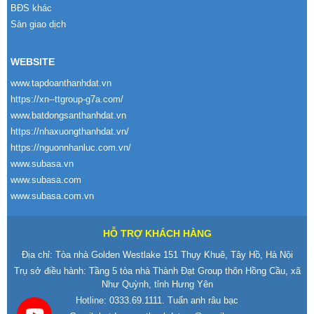
BĐS khác
Sàn giao dịch
WEBSITE
www.tapdoanthanhdat.vn
https://xn--ttgroup-g7a.com/
www.batdongsanthanhdat.vn
https://nhaxuongthanhdat.vn/
https://nguonnhanluc.com.vn/
www.subasa.vn
www.subasa.com
www.subasa.com.vn
HỖ TRỢ KHÁCH HÀNG
Địa chỉ: Tòa nhà Golden Westlake 151 Thụy Khuê, Tây Hồ, Hà Nội
Trụ sở điều hành: Tầng 5 tòa nhà Thành Đạt Group thôn Hồng Cầu, xã
Như Quỳnh, tỉnh Hưng Yên
Hotline:
0333.69.1111
. Tuấn anh râu bạc