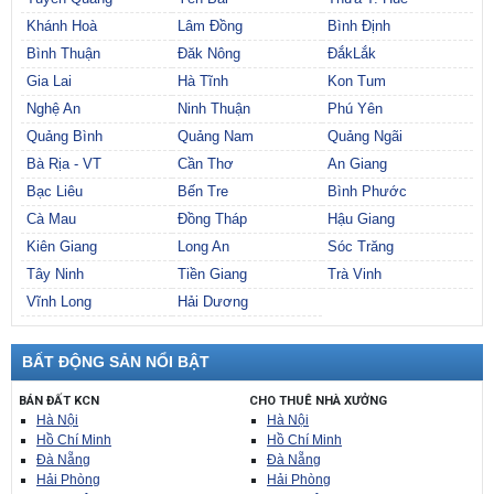
Khánh Hoà
Lâm Đồng
Bình Định
Bình Thuận
Đăk Nông
ĐắkLắk
Gia Lai
Hà Tĩnh
Kon Tum
Nghệ An
Ninh Thuận
Phú Yên
Quảng Bình
Quảng Nam
Quảng Ngãi
Bà Rịa - VT
Cần Thơ
An Giang
Bạc Liêu
Bến Tre
Bình Phước
Cà Mau
Đồng Tháp
Hậu Giang
Kiên Giang
Long An
Sóc Trăng
Tây Ninh
Tiền Giang
Trà Vinh
Vĩnh Long
Hải Dương
BẤT ĐỘNG SẢN NỔI BẬT
BÁN ĐẤT KCN
CHO THUÊ NHÀ XƯỞNG
Hà Nội
Hà Nội
Hồ Chí Minh
Hồ Chí Minh
Đà Nẵng
Đà Nẵng
Hải Phòng
Hải Phòng