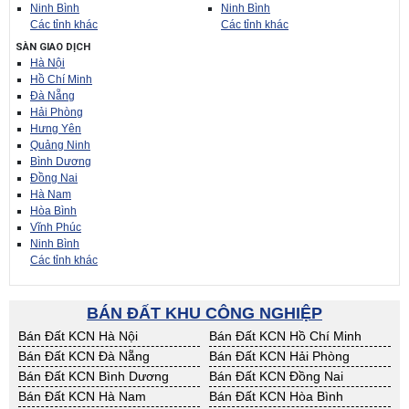
Ninh Bình
Ninh Bình
Các tỉnh khác
Các tỉnh khác
SÀN GIAO DỊCH
Hà Nội
Hồ Chí Minh
Đà Nẵng
Hải Phòng
Hưng Yên
Quảng Ninh
Bình Dương
Đồng Nai
Hà Nam
Hòa Bình
Vĩnh Phúc
Ninh Bình
Các tỉnh khác
BÁN ĐẤT KHU CÔNG NGHIỆP
Bán Đất KCN Hà Nội
Bán Đất KCN Hồ Chí Minh
Bán Đất KCN Đà Nẵng
Bán Đất KCN Hải Phòng
Bán Đất KCN Bình Dương
Bán Đất KCN Đồng Nai
Bán Đất KCN Hà Nam
Bán Đất KCN Hòa Bình