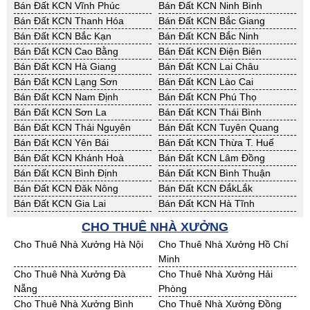
Bán Đất KCN Vĩnh Phúc
Bán Đất KCN Ninh Bình
Bán Đất KCN Thanh Hóa
Bán Đất KCN Bắc Giang
Bán Đất KCN Bắc Kạn
Bán Đất KCN Bắc Ninh
Bán Đất KCN Cao Bằng
Bán Đất KCN Điện Biên
Bán Đất KCN Hà Giang
Bán Đất KCN Lai Châu
Bán Đất KCN Lạng Sơn
Bán Đất KCN Lào Cai
Bán Đất KCN Nam Định
Bán Đất KCN Phú Thọ
Bán Đất KCN Sơn La
Bán Đất KCN Thái Bình
Bán Đất KCN Thái Nguyên
Bán Đất KCN Tuyên Quang
Bán Đất KCN Yên Bái
Bán Đất KCN Thừa T. Huế
Bán Đất KCN Khánh Hoà
Bán Đất KCN Lâm Đồng
Bán Đất KCN Bình Định
Bán Đất KCN Bình Thuận
Bán Đất KCN Đăk Nông
Bán Đất KCN ĐắkLắk
Bán Đất KCN Gia Lai
Bán Đất KCN Hà Tĩnh
Bán Đất KCN Kon Tum
Bán Đất KCN Nghệ An
CHO THUÊ NHÀ XƯỞNG
Bán Đất KCN Ninh Thuận
Bán Đất KCN Phú Yên
Cho Thuê Nhà Xưởng Hà Nội
Cho Thuê Nhà Xưởng Hồ Chí
Bán Đất KCN Quảng Bình
Bán Đất KCN Quảng Nam
Minh
Bán Đất KCN Quảng Ngãi
Bán Đất KCN Bà Rịa - VT
Cho Thuê Nhà Xưởng Đà
Cho Thuê Nhà Xưởng Hải
Bán Đất KCN Cần Thơ
Bán Đất KCN An Giang
Nẵng
Phòng
Bán Đất KCN Bạc Liêu
Bán Đất KCN Bến Tre
Cho Thuê Nhà Xưởng Bình
Cho Thuê Nhà Xưởng Đồng