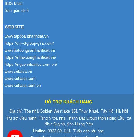
BĐS khác
Sàn giao dịch
WEBSITE
www.tapdoanthanhdat.vn
https://xn--ttgroup-g7a.com/
www.batdongsanthanhdat.vn
https://nhaxuongthanhdat.vn/
https://nguonnhanluc.com.vn/
www.subasa.vn
www.subasa.com
www.subasa.com.vn
HỖ TRỢ KHÁCH HÀNG
Địa chỉ: Tòa nhà Golden Westlake 151 Thụy Khuê, Tây Hồ, Hà Nội
Trụ sở điều hành: Tầng 5 tòa nhà Thành Đạt Group thôn Hồng Cầu, xã
Như Quỳnh, tỉnh Hưng Yên
Hotline:
0333.69.1111
. Tuấn anh râu bạc