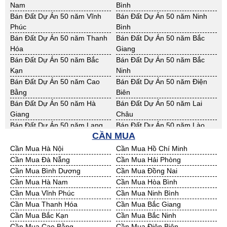
Tháp
Giang
Nam
Bình
Bán Nhà Xưởng Sóc Trăng
Bán Nhà Xưởng Tây Ninh
Bán Đất Công Nghiệp Kiên
Bán Đất Công Nghiệp Long An
Bán Đất Dự Án 50 năm Vĩnh
Bán Đất Dự Án 50 năm Ninh
Bán Nhà Xưởng Tiền Giang
Bán Nhà Xưởng Trà Vinh
Giang
Phúc
Bình
Bán Nhà Xưởng Vĩnh Long
Bán Nhà Xưởng Hải Dương
Bán Đất Công Nghiệp Sóc
Bán Đất Công Nghiệp Tây Ninh
Bán Đất Dự Án 50 năm Thanh
Bán Đất Dự Án 50 năm Bắc
Bán Nhà Xưởng Hưng Yên
Bán Nhà Xưởng Quảng Ninh
Trăng
Hóa
Giang
Bán Đất Công Nghiệp Tiền
Bán Đất Công Nghiệp Trà Vinh
Bán Đất Dự Án 50 năm Bắc
Bán Đất Dự Án 50 năm Bắc
Giang
Kạn
Ninh
Bán Đất Công Nghiệp Vĩnh
Bán Đất Công Nghiệp Hải
Bán Đất Dự Án 50 năm Cao
Bán Đất Dự Án 50 năm Điện
Long
Dương
Bằng
Biên
Bán Đất Công Nghiệp Hưng
Bán Đất Công Nghiệp Quảng
Bán Đất Dự Án 50 năm Hà
Bán Đất Dự Án 50 năm Lai
Yên
Ninh
Giang
Châu
Bán Đất Dự Án 50 năm Lạng
Bán Đất Dự Án 50 năm Lào
CẦN MUA
Sơn
Cai
Bán Đất Dự Án 50 năm Nam
Bán Đất Dự Án 50 năm Phú
Cần Mua Hà Nội
Cần Mua Hồ Chí Minh
Định
Thọ
Cần Mua Đà Nẵng
Cần Mua Hải Phòng
Bán Đất Dự Án 50 năm Sơn La
Bán Đất Dự Án 50 năm Thái
Cần Mua Bình Dương
Cần Mua Đồng Nai
Bình
Cần Mua Hà Nam
Cần Mua Hòa Bình
Bán Đất Dự Án 50 năm Thái
Bán Đất Dự Án 50 năm Tuyên
Cần Mua Vĩnh Phúc
Cần Mua Ninh Bình
Nguyên
Quang
Cần Mua Thanh Hóa
Cần Mua Bắc Giang
Bán Đất Dự Án 50 năm Yên
Bán Đất Dự Án 50 năm Thừa
Cần Mua Bắc Kạn
Cần Mua Bắc Ninh
Bái
T. Huế
Cần Mua Cao Bằng
Cần Mua Điện Biên