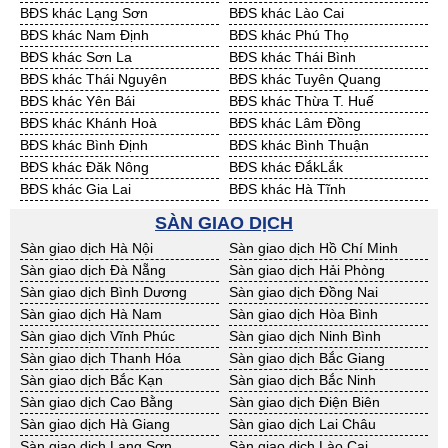
BĐS khác Lạng Sơn
BĐS khác Lào Cai
Cần Thuê Vĩnh Long
Cần Thuê Hải Dương
BĐS khác Nam Định
BĐS khác Phú Thọ
Cần Thuê Hưng Yên
Cần Thuê Quảng Ninh
BĐS khác Sơn La
BĐS khác Thái Bình
BĐS khác Thái Nguyên
BĐS khác Tuyên Quang
BĐS khác Yên Bái
BĐS khác Thừa T. Huế
BĐS khác Khánh Hoà
BĐS khác Lâm Đồng
BĐS khác Bình Định
BĐS khác Bình Thuận
BĐS khác Đăk Nông
BĐS khác ĐắkLắk
BĐS khác Gia Lai
BĐS khác Hà Tĩnh
BĐS khác Kon Tum
BĐS khác Nghệ An
SÀN GIAO DỊCH
BĐS khác Ninh Thuận
BĐS khác Phú Yên
Sàn giao dịch Hà Nội
Sàn giao dịch Hồ Chí Minh
BĐS khác Quảng Bình
BĐS khác Quảng Nam
Sàn giao dịch Đà Nẵng
Sàn giao dịch Hải Phòng
BĐS khác Quảng Ngãi
BĐS khác Bà Rịa - VT
Sàn giao dịch Bình Dương
Sàn giao dịch Đồng Nai
BĐS khác Cần Thơ
BĐS khác An Giang
Sàn giao dịch Hà Nam
Sàn giao dịch Hòa Bình
BĐS khác Bạc Liêu
BĐS khác Bến Tre
Sàn giao dịch Vĩnh Phúc
Sàn giao dịch Ninh Bình
BĐS khác Bình Phước
BĐS khác Cà Mau
Sàn giao dịch Thanh Hóa
Sàn giao dịch Bắc Giang
BĐS khác Đồng Tháp
BĐS khác Hậu Giang
Sàn giao dịch Bắc Kạn
Sàn giao dịch Bắc Ninh
BĐS khác Kiên Giang
BĐS khác Long An
Sàn giao dịch Cao Bằng
Sàn giao dịch Điện Biên
BĐS khác Sóc Trăng
BĐS khác Tây Ninh
Sàn giao dịch Hà Giang
Sàn giao dịch Lai Châu
BĐS khác Tiền Giang
BĐS khác Trà Vinh
Sàn giao dịch Lạng Sơn
Sàn giao dịch Lào Cai