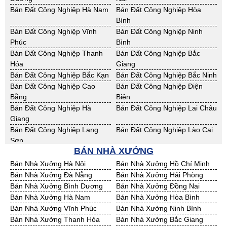
Cho Thuê Nhà Xưởng Yên Bái
Cho Thuê Nhà Xưởng Thừa T.
Bán Đất Công Nghiệp Hà Nam
Bán Đất Công Nghiệp Hòa
Huế
Bình
Cho Thuê Nhà Xưởng Khánh
Cho Thuê Nhà Xưởng Lâm
Bán Đất Công Nghiệp Vĩnh
Bán Đất Công Nghiệp Ninh
Hoà
Đồng
Phúc
Bình
Cho Thuê Nhà Xưởng Bình
Cho Thuê Nhà Xưởng Bình
Bán Đất Công Nghiệp Thanh
Bán Đất Công Nghiệp Bắc
Định
Thuận
Hóa
Giang
Cho Thuê Nhà Xưởng Đăk
Cho Thuê Nhà Xưởng ĐắkLắk
Bán Đất Công Nghiệp Bắc Kạn
Bán Đất Công Nghiệp Bắc Ninh
Nông
Bán Đất Công Nghiệp Cao
Bán Đất Công Nghiệp Điện
Cho Thuê Nhà Xưởng Gia Lai
Cho Thuê Nhà Xưởng Hà Tĩnh
Bằng
Biên
Cho Thuê Nhà Xưởng Kon
Cho Thuê Nhà Xưởng Nghệ An
Bán Đất Công Nghiệp Hà
Bán Đất Công Nghiệp Lai Châu
Tum
Giang
Cho Thuê Nhà Xưởng Ninh
Cho Thuê Nhà Xưởng Phú Yên
Bán Đất Công Nghiệp Lạng
Bán Đất Công Nghiệp Lào Cai
Thuận
Sơn
Cho Thuê Nhà Xưởng Quảng
BÁN NHÀ XƯỞNG
Cho Thuê Nhà Xưởng Quảng
Bán Đất Công Nghiệp Nam
Bán Đất Công Nghiệp Phú Thọ
Bình
Nam
Định
Bán Nhà Xưởng Hà Nội
Bán Nhà Xưởng Hồ Chí Minh
Cho Thuê Nhà Xưởng Quảng
Cho Thuê Nhà Xưởng Bà Rịa -
Bán Đất Công Nghiệp Sơn La
Bán Đất Công Nghiệp Thái
Bán Nhà Xưởng Đà Nẵng
Bán Nhà Xưởng Hải Phòng
Ngãi
VT
Bình
Bán Nhà Xưởng Bình Dương
Bán Nhà Xưởng Đồng Nai
Cho Thuê Nhà Xưởng Cần
Cho Thuê Nhà Xưởng An
Bán Đất Công Nghiệp Thái
Bán Đất Công Nghiệp Tuyên
Bán Nhà Xưởng Hà Nam
Bán Nhà Xưởng Hòa Bình
Thơ
Giang
Nguyên
Quang
Bán Nhà Xưởng Vĩnh Phúc
Bán Nhà Xưởng Ninh Bình
Cho Thuê Nhà Xưởng Bạc Liêu
Cho Thuê Nhà Xưởng Bến Tre
Bán Đất Công Nghiệp Yên Bái
Bán Đất Công Nghiệp Thừa T.
Bán Nhà Xưởng Thanh Hóa
Bán Nhà Xưởng Bắc Giang
Cho Thuê Nhà Xưởng Bình
Cho Thuê Nhà Xưởng Cà Mau