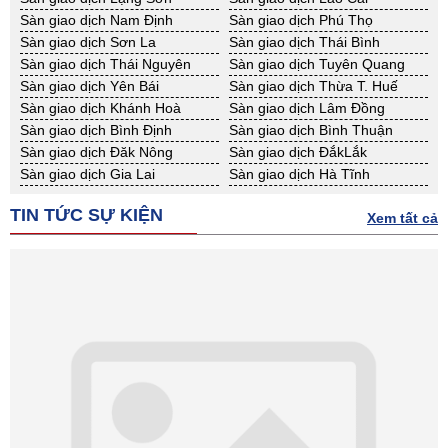
BĐS khác Vĩnh Long
BĐS khác Hải Dương
Sàn giao dịch Nam Định
Sàn giao dịch Phú Thọ
BĐS khác Hưng Yên
BĐS khác Quảng Ninh
Sàn giao dịch Sơn La
Sàn giao dịch Thái Bình
Sàn giao dịch Thái Nguyên
Sàn giao dịch Tuyên Quang
Sàn giao dịch Yên Bái
Sàn giao dịch Thừa T. Huế
Sàn giao dịch Khánh Hoà
Sàn giao dịch Lâm Đồng
Sàn giao dịch Bình Định
Sàn giao dịch Bình Thuận
Sàn giao dịch Đăk Nông
Sàn giao dịch ĐắkLắk
Sàn giao dịch Gia Lai
Sàn giao dịch Hà Tĩnh
Sàn giao dịch Kon Tum
Sàn giao dịch Nghệ An
TIN TỨC SỰ KIỆN
Sàn giao dịch Ninh Thuận
Sàn giao dịch Phú Yên
Xem tất cả
Sàn giao dịch Quảng Bình
Sàn giao dịch Quảng Nam
Sàn giao dịch Quảng Ngãi
Sàn giao dịch Bà Rịa - VT
Sàn giao dịch Cần Thơ
Sàn giao dịch An Giang
Sàn giao dịch Bạc Liêu
Sàn giao dịch Bến Tre
Sàn giao dịch Bình Phước
Sàn giao dịch Cà Mau
Sàn giao dịch Đồng Tháp
Sàn giao dịch Hậu Giang
Sàn giao dịch Kiên Giang
Sàn giao dịch Long An
Sàn giao dịch Sóc Trăng
Sàn giao dịch Tây Ninh
Sàn giao dịch Tiền Giang
Sàn giao dịch Trà Vinh
Sàn giao dịch Vĩnh Long
Sàn giao dịch Hải Dương