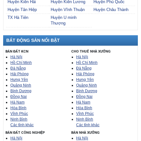
Huyện Kiên Hải
Huyện Kiên Lương
Huyện Phú Quốc
Huyện Tân Hiệp
Huyện Vĩnh Thuận
Huyện Châu Thành
TX Hà Tiên
Huyện U minh
Thượng
BẤT ĐỘNG SẢN NỔI BẬT
BÁN ĐẤT KCN
CHO THUÊ NHÀ XƯỞNG
Hà Nội
Hà Nội
Hồ Chí Minh
Hồ Chí Minh
Đà Nẵng
Đà Nẵng
Hải Phòng
Hải Phòng
Hưng Yên
Hưng Yên
Quảng Ninh
Quảng Ninh
Bình Dương
Bình Dương
Đồng Nai
Đồng Nai
Hà Nam
Hà Nam
Hòa Bình
Hòa Bình
Vĩnh Phúc
Vĩnh Phúc
Ninh Bình
Ninh Bình
Các tỉnh khác
Các tỉnh khác
BÁN ĐẤT CÔNG NGHIỆP
BÁN NHÀ XƯỞNG
Hà Nội
Hà Nội