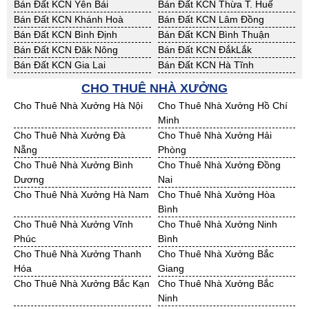
Bán Đất KCN Yên Bái
Bán Đất KCN Thừa T. Huế
Bán Đất KCN Khánh Hoà
Bán Đất KCN Lâm Đồng
Bán Đất KCN Bình Định
Bán Đất KCN Bình Thuận
Bán Đất KCN Đăk Nông
Bán Đất KCN ĐắkLắk
Bán Đất KCN Gia Lai
Bán Đất KCN Hà Tĩnh
Bán Đất KCN Kon Tum
Bán Đất KCN Nghệ An
CHO THUÊ NHÀ XƯỞNG
Bán Đất KCN Ninh Thuận
Bán Đất KCN Phú Yên
Cho Thuê Nhà Xưởng Hà Nội
Cho Thuê Nhà Xưởng Hồ Chí
Bán Đất KCN Quảng Bình
Bán Đất KCN Quảng Nam
Minh
Bán Đất KCN Quảng Ngãi
Bán Đất KCN Bà Rịa - VT
Cho Thuê Nhà Xưởng Đà
Cho Thuê Nhà Xưởng Hải
Bán Đất KCN Cần Thơ
Bán Đất KCN An Giang
Nẵng
Phòng
Bán Đất KCN Bạc Liêu
Bán Đất KCN Bến Tre
Cho Thuê Nhà Xưởng Bình
Cho Thuê Nhà Xưởng Đồng
Bán Đất KCN Bình Phước
Bán Đất KCN Cà Mau
Dương
Nai
Bán Đất KCN Đồng Tháp
Bán Đất KCN Hậu Giang
Cho Thuê Nhà Xưởng Hà Nam
Cho Thuê Nhà Xưởng Hòa
Bán Đất KCN Kiên Giang
Bán Đất KCN Long An
Bình
Bán Đất KCN Sóc Trăng
Bán Đất KCN Tây Ninh
Cho Thuê Nhà Xưởng Vĩnh
Cho Thuê Nhà Xưởng Ninh
Bán Đất KCN Tiền Giang
Bán Đất KCN Trà Vinh
Phúc
Bình
Bán Đất KCN Vĩnh Long
Bán Đất KCN Hải Dương
Cho Thuê Nhà Xưởng Thanh
Cho Thuê Nhà Xưởng Bắc
Bán Đất KCN Hưng Yên
Bán Đất KCN Quảng Ninh
Hóa
Giang
Cho Thuê Nhà Xưởng Bắc Kạn
Cho Thuê Nhà Xưởng Bắc
Ninh