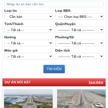
Loại tin
Loại BĐS
Tỉnh/Thành
Quận/Huyện
Hướng
Phường/Xã
Mức giá
Diện tích
TÌM KIẾM
DỰ ÁN NỔI BẬT
Xem thêm