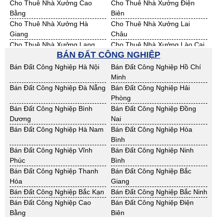
Cho Thuê Nhà Xưởng Cao
Cho Thuê Nhà Xưởng Điện
Bằng
Biên
Cho Thuê Nhà Xưởng Hà
Cho Thuê Nhà Xưởng Lai
Giang
Châu
Cho Thuê Nhà Xưởng Lạng
Cho Thuê Nhà Xưởng Lào Cai
BÁN ĐẤT CÔNG NGHIỆP
Sơn
Cho Thuê Nhà Xưởng Nam
Cho Thuê Nhà Xưởng Phú Thọ
Bán Đất Công Nghiệp Hà Nội
Bán Đất Công Nghiệp Hồ Chí
Định
Minh
Cho Thuê Nhà Xưởng Sơn La
Cho Thuê Nhà Xưởng Thái
Bán Đất Công Nghiệp Đà Nẵng
Bán Đất Công Nghiệp Hải
Bình
Phòng
Cho Thuê Nhà Xưởng Thái
Cho Thuê Nhà Xưởng Tuyên
Bán Đất Công Nghiệp Bình
Bán Đất Công Nghiệp Đồng
Nguyên
Quang
Dương
Nai
Cho Thuê Nhà Xưởng Yên Bái
Cho Thuê Nhà Xưởng Thừa T.
Bán Đất Công Nghiệp Hà Nam
Bán Đất Công Nghiệp Hòa
Huế
Bình
Cho Thuê Nhà Xưởng Khánh
Cho Thuê Nhà Xưởng Lâm
Bán Đất Công Nghiệp Vĩnh
Bán Đất Công Nghiệp Ninh
Hoà
Đồng
Phúc
Bình
Cho Thuê Nhà Xưởng Bình
Cho Thuê Nhà Xưởng Bình
Bán Đất Công Nghiệp Thanh
Bán Đất Công Nghiệp Bắc
Định
Thuận
Hóa
Giang
Cho Thuê Nhà Xưởng Đăk
Cho Thuê Nhà Xưởng ĐắkLắk
Bán Đất Công Nghiệp Bắc Kạn
Bán Đất Công Nghiệp Bắc Ninh
Nông
Bán Đất Công Nghiệp Cao
Bán Đất Công Nghiệp Điện
Cho Thuê Nhà Xưởng Gia Lai
Cho Thuê Nhà Xưởng Hà Tĩnh
Bằng
Biên