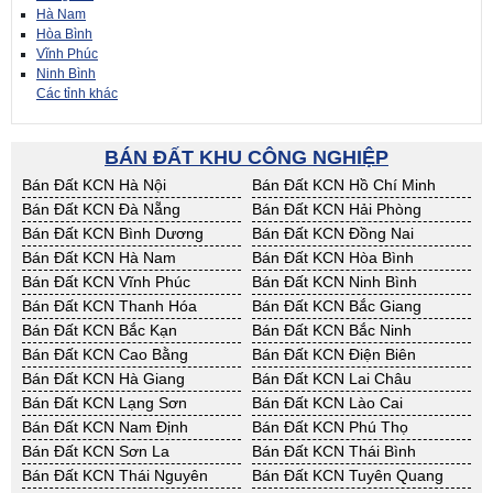
Hà Nam
Hòa Bình
Vĩnh Phúc
Ninh Bình
Các tỉnh khác
BÁN ĐẤT KHU CÔNG NGHIỆP
Bán Đất KCN Hà Nội
Bán Đất KCN Hồ Chí Minh
Bán Đất KCN Đà Nẵng
Bán Đất KCN Hải Phòng
Bán Đất KCN Bình Dương
Bán Đất KCN Đồng Nai
Bán Đất KCN Hà Nam
Bán Đất KCN Hòa Bình
Bán Đất KCN Vĩnh Phúc
Bán Đất KCN Ninh Bình
Bán Đất KCN Thanh Hóa
Bán Đất KCN Bắc Giang
Bán Đất KCN Bắc Kạn
Bán Đất KCN Bắc Ninh
Bán Đất KCN Cao Bằng
Bán Đất KCN Điện Biên
Bán Đất KCN Hà Giang
Bán Đất KCN Lai Châu
Bán Đất KCN Lạng Sơn
Bán Đất KCN Lào Cai
Bán Đất KCN Nam Định
Bán Đất KCN Phú Thọ
Bán Đất KCN Sơn La
Bán Đất KCN Thái Bình
Bán Đất KCN Thái Nguyên
Bán Đất KCN Tuyên Quang