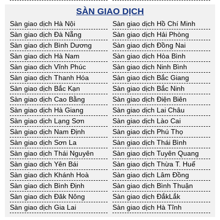
BĐS khác Kon Tum
BĐS khác Nghệ An
SÀN GIAO DỊCH
BĐS khác Ninh Thuận
BĐS khác Phú Yên
Sàn giao dịch Hà Nội
Sàn giao dịch Hồ Chí Minh
BĐS khác Quảng Bình
BĐS khác Quảng Nam
Sàn giao dịch Đà Nẵng
Sàn giao dịch Hải Phòng
BĐS khác Quảng Ngãi
BĐS khác Bà Rịa - VT
Sàn giao dịch Bình Dương
Sàn giao dịch Đồng Nai
BĐS khác Cần Thơ
BĐS khác An Giang
Sàn giao dịch Hà Nam
Sàn giao dịch Hòa Bình
BĐS khác Bạc Liêu
BĐS khác Bến Tre
Sàn giao dịch Vĩnh Phúc
Sàn giao dịch Ninh Bình
BĐS khác Bình Phước
BĐS khác Cà Mau
Sàn giao dịch Thanh Hóa
Sàn giao dịch Bắc Giang
BĐS khác Đồng Tháp
BĐS khác Hậu Giang
Sàn giao dịch Bắc Kạn
Sàn giao dịch Bắc Ninh
BĐS khác Kiên Giang
BĐS khác Long An
Sàn giao dịch Cao Bằng
Sàn giao dịch Điện Biên
BĐS khác Sóc Trăng
BĐS khác Tây Ninh
Sàn giao dịch Hà Giang
Sàn giao dịch Lai Châu
BĐS khác Tiền Giang
BĐS khác Trà Vinh
Sàn giao dịch Lạng Sơn
Sàn giao dịch Lào Cai
BĐS khác Vĩnh Long
BĐS khác Hải Dương
Sàn giao dịch Nam Định
Sàn giao dịch Phú Thọ
BĐS khác Hưng Yên
BĐS khác Quảng Ninh
Sàn giao dịch Sơn La
Sàn giao dịch Thái Bình
Sàn giao dịch Thái Nguyên
Sàn giao dịch Tuyên Quang
Sàn giao dịch Yên Bái
Sàn giao dịch Thừa T. Huế
Sàn giao dịch Khánh Hoà
Sàn giao dịch Lâm Đồng
Sàn giao dịch Bình Định
Sàn giao dịch Bình Thuận
Sàn giao dịch Đăk Nông
Sàn giao dịch ĐắkLắk
Sàn giao dịch Gia Lai
Sàn giao dịch Hà Tĩnh
Sàn giao dịch Kon Tum
Sàn giao dịch Nghệ An