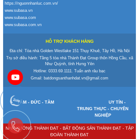
https://nguonnhanluc.com.vn/
www.subasa.vn
www.subasa.com
www.subasa.com.vn
HỖ TRỢ KHÁCH HÀNG
Địa chỉ: Tòa nhà Golden Westlake 151 Thụy Khuê, Tây Hồ, Hà Nội
Trụ sở điều hành: Tầng 5 tòa nhà Thành Đạt Group thôn Hồng Cầu, xã
Như Quỳnh, tỉnh Hưng Yên
Hotline:
0333.69.1111
. Tuấn anh râu bạc
Gmail:
batdongsanthanhdat.vn@gmail.com
T
ÂM -
Đ
ỨC - TẦM
UY T
ÍN -
TRUNG TH
ỰC - CHUY
ÊN
NGHI
ỆP
NHÀ XƯỞNG THÀNH ĐẠT - BẤT ĐỘNG SẢN THÀNH ĐẠT - TẬP
ĐOÀN THÀNH ĐẠT