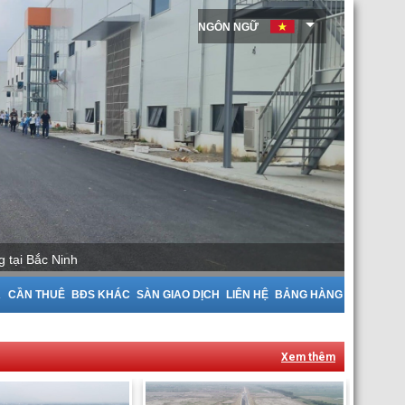
NGÔN NGỮ
ưởng tại Bắc Giang
A
CẦN THUÊ
BĐS KHÁC
SÀN GIAO DỊCH
LIÊN HỆ
BẢNG HÀNG
Xem thêm