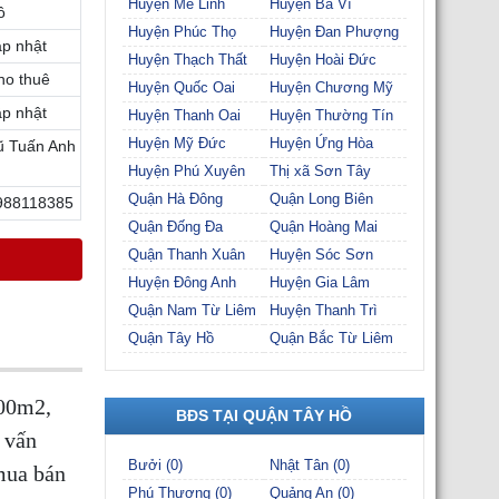
Huyện Mê Linh
Huyện Ba Vì
ồ
Huyện Phúc Thọ
Huyện Đan Phượng
ập nhật
Huyện Thạch Thất
Huyện Hoài Đức
ho thuê
Huyện Quốc Oai
Huyện Chương Mỹ
ập nhật
Huyện Thanh Oai
Huyện Thường Tín
Huyện Mỹ Đức
Huyện Ứng Hòa
ũ Tuấn Anh
Huyện Phú Xuyên
Thị xã Sơn Tây
Quận Hà Đông
Quận Long Biên
988118385
Quận Đống Đa
Quận Hoàng Mai
Quận Thanh Xuân
Huyện Sóc Sơn
Huyện Đông Anh
Huyện Gia Lâm
Quận Nam Từ Liêm
Huyện Thanh Trì
Quận Tây Hồ
Quận Bắc Từ Liêm
000m2,
BĐS TẠI QUẬN TÂY HỒ
 vấn
Bưởi (0)
Nhật Tân (0)
mua bán
Phú Thượng (0)
Quảng An (0)