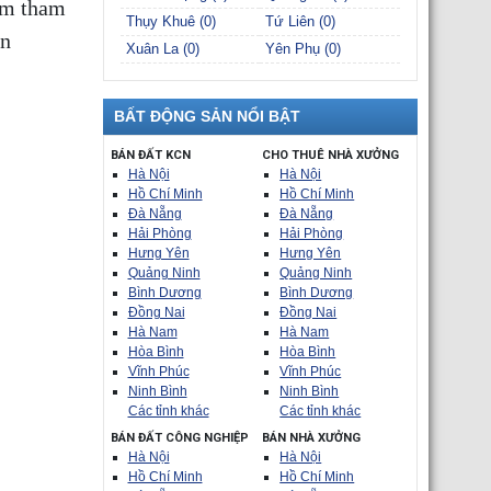
àm tham
Thụy Khuê (0)
Tứ Liên (0)
ên
Xuân La (0)
Yên Phụ (0)
BẤT ĐỘNG SẢN NỔI BẬT
BÁN ĐẤT KCN
CHO THUÊ NHÀ XƯỞNG
Hà Nội
Hà Nội
Hồ Chí Minh
Hồ Chí Minh
Đà Nẵng
Đà Nẵng
Hải Phòng
Hải Phòng
Hưng Yên
Hưng Yên
Quảng Ninh
Quảng Ninh
Bình Dương
Bình Dương
Đồng Nai
Đồng Nai
Hà Nam
Hà Nam
Hòa Bình
Hòa Bình
Vĩnh Phúc
Vĩnh Phúc
Ninh Bình
Ninh Bình
Các tỉnh khác
Các tỉnh khác
BÁN ĐẤT CÔNG NGHIỆP
BÁN NHÀ XƯỞNG
Hà Nội
Hà Nội
Hồ Chí Minh
Hồ Chí Minh