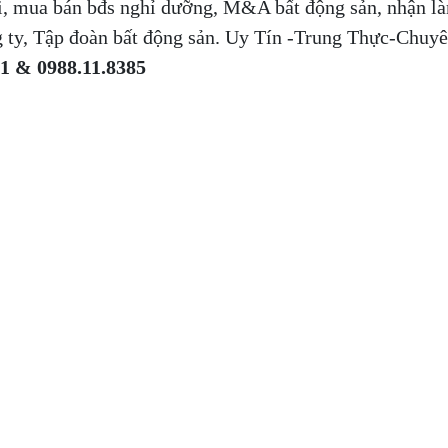
ãi, mua bán bđs nghỉ dưỡng, M&A bất động sản, nhận l
 ty, Tập đoàn bất động sản. Uy Tín -Trung Thực-Chuy
11 & 0988.11.8385