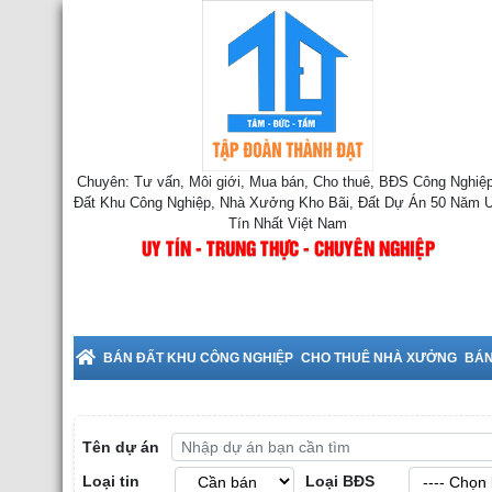
Chuyên: Tư vấn, Môi giới, Mua bán, Cho thuê, BĐS Công Nghiệp
Đất Khu Công Nghiệp, Nhà Xưởng Kho Bãi, Đất Dự Án 50 Năm 
Tín Nhất Việt Nam
UY TÍN - TRUNG THỰC - CHUYÊN NGHIỆP
ho Thuê Nhà Xưởng tại Bắc Ninh
BÁN ĐẤT KHU CÔNG NGHIỆP
CHO THUÊ NHÀ XƯỞNG
BÁN
Tên dự án
Loại tin
Loại BĐS