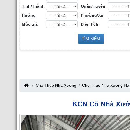
Tỉnh/Thành
Quận/Huyện
Hướng
Phường/Xã
Mức giá
Diện tích
Cho Thuê Nh
t Động Sản Công
TÌM KIẾM
Cho Thuê Nhà Xưởng tại Hưng Yên
Bắc Giang
Cho Thuê Nhà Xưởng
Cho Thuê Nhà Xưởng Hà 
KCN Có Nhà Xưở