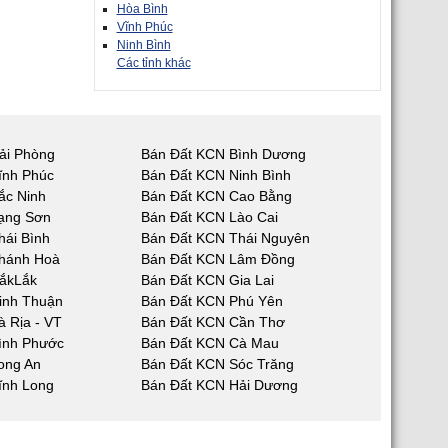
Hòa Bình
Vĩnh Phúc
Ninh Bình
Các tỉnh khác
ải Phòng
Bán Đất KCN Bình Dương
ĩnh Phúc
Bán Đất KCN Ninh Bình
ắc Ninh
Bán Đất KCN Cao Bằng
ạng Sơn
Bán Đất KCN Lào Cai
hái Bình
Bán Đất KCN Thái Nguyên
hánh Hoà
Bán Đất KCN Lâm Đồng
ắkLắk
Bán Đất KCN Gia Lai
inh Thuận
Bán Đất KCN Phú Yên
 Rịa - VT
Bán Đất KCN Cần Thơ
ình Phước
Bán Đất KCN Cà Mau
ong An
Bán Đất KCN Sóc Trăng
ĩnh Long
Bán Đất KCN Hải Dương