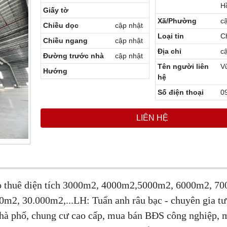
H
Giấy tờ
Xã/Phường
c
Chiều dọc
cập nhật
Loại tin
C
Chiều ngang
cập nhật
Địa chỉ
c
Đường trước nhà
cập nhật
Tên người liên
V
Hướng
hệ
Số điện thoại
0
LIÊN HỆ
o thuê diện tích 3000m2, 4000m2,5000m2, 6000m2, 7
2, 30.000m2,...LH: Tuấn anh râu bạc - chuyên gia tư
nhà phố, chung cư cao cấp, mua bán BĐS công nghiệp, 