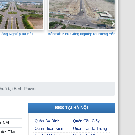
 Khu Công Nghiệp tại Hưng Yên
Bán
Dịc
Huy
SÀN GIAO DỊCH BẤT ĐỘNG SẢN
THÀNH ĐẠT
huê tại Bình Phước
BĐS TẠI HÀ NỘI
Quận Ba Đình
Quận Cầu Giấy
à Nội
Quận Hoàn Kiếm
Quận Hai Bà Trưng
uận Tây