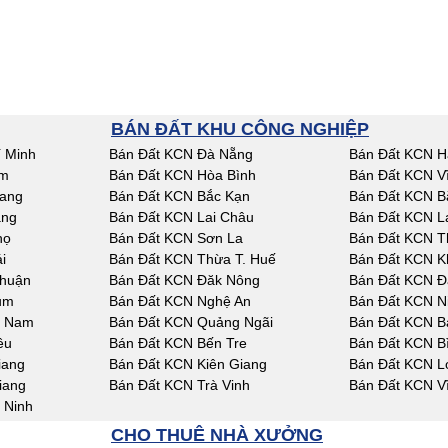
BÁN ĐẤT KHU CÔNG NGHIỆP
 Minh
Bán Đất KCN Đà Nẵng
Bán Đất KCN H
am
Bán Đất KCN Hòa Bình
Bán Đất KCN V
iang
Bán Đất KCN Bắc Kạn
Bán Đất KCN B
ang
Bán Đất KCN Lai Châu
Bán Đất KCN L
họ
Bán Đất KCN Sơn La
Bán Đất KCN T
i
Bán Đất KCN Thừa T. Huế
Bán Đất KCN K
Thuận
Bán Đất KCN Đăk Nông
Bán Đất KCN Đ
um
Bán Đất KCN Nghệ An
Bán Đất KCN N
g Nam
Bán Đất KCN Quảng Ngãi
Bán Đất KCN Bà
êu
Bán Đất KCN Bến Tre
Bán Đất KCN B
iang
Bán Đất KCN Kiên Giang
Bán Đất KCN L
iang
Bán Đất KCN Trà Vinh
Bán Đất KCN V
 Ninh
CHO THUÊ NHÀ XƯỞNG