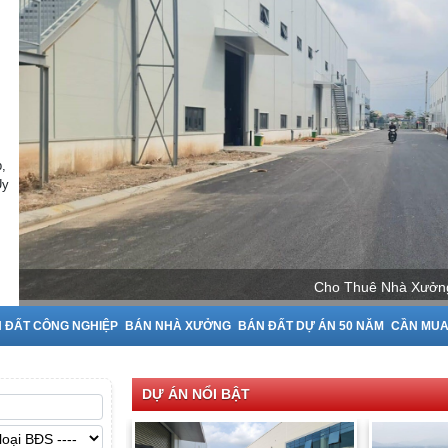
,
Uy
Cho Thuê Nhà X
 ĐẤT CÔNG NGHIỆP
BÁN NHÀ XƯỞNG
BÁN ĐẤT DỰ ÁN 50 NĂM
CẦN MU
DỰ ÁN NỔI BẬT