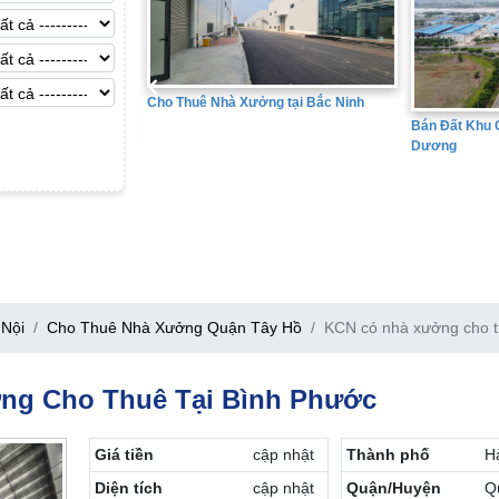
à Xưởng tại Bắc Ninh
Bán Đất
Bán Đất Khu Công Nghiệp tại Hải
Dương
Nội
Cho Thuê Nhà Xưởng Quận Tây Hồ
KCN có nhà xưởng cho t
ng Cho Thuê Tại Bình Phước
Giá tiền
cập nhật
Thành phố
H
Diện tích
cập nhật
Quận/Huyện
Q