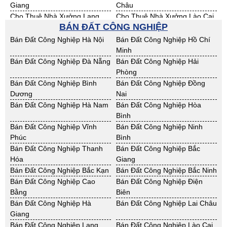
Giang
Châu
Cho Thuê Nhà Xưởng Lạng
Cho Thuê Nhà Xưởng Lào Cai
BÁN ĐẤT CÔNG NGHIỆP
Sơn
Cho Thuê Nhà Xưởng Nam
Cho Thuê Nhà Xưởng Phú Thọ
Bán Đất Công Nghiệp Hà Nội
Bán Đất Công Nghiệp Hồ Chí
Định
Minh
Cho Thuê Nhà Xưởng Sơn La
Cho Thuê Nhà Xưởng Thái
Bán Đất Công Nghiệp Đà Nẵng
Bán Đất Công Nghiệp Hải
Bình
Phòng
Cho Thuê Nhà Xưởng Thái
Cho Thuê Nhà Xưởng Tuyên
Bán Đất Công Nghiệp Bình
Bán Đất Công Nghiệp Đồng
Nguyên
Quang
Dương
Nai
Cho Thuê Nhà Xưởng Yên Bái
Cho Thuê Nhà Xưởng Thừa T.
Bán Đất Công Nghiệp Hà Nam
Bán Đất Công Nghiệp Hòa
Huế
Bình
Cho Thuê Nhà Xưởng Khánh
Cho Thuê Nhà Xưởng Lâm
Bán Đất Công Nghiệp Vĩnh
Bán Đất Công Nghiệp Ninh
Hoà
Đồng
Phúc
Bình
Cho Thuê Nhà Xưởng Bình
Cho Thuê Nhà Xưởng Bình
Bán Đất Công Nghiệp Thanh
Bán Đất Công Nghiệp Bắc
Định
Thuận
Hóa
Giang
Cho Thuê Nhà Xưởng Đăk
Cho Thuê Nhà Xưởng ĐắkLắk
Bán Đất Công Nghiệp Bắc Kạn
Bán Đất Công Nghiệp Bắc Ninh
Nông
Bán Đất Công Nghiệp Cao
Bán Đất Công Nghiệp Điện
Cho Thuê Nhà Xưởng Gia Lai
Cho Thuê Nhà Xưởng Hà Tĩnh
Bằng
Biên
Cho Thuê Nhà Xưởng Kon
Cho Thuê Nhà Xưởng Nghệ An
Bán Đất Công Nghiệp Hà
Bán Đất Công Nghiệp Lai Châu
Tum
Giang
Cho Thuê Nhà Xưởng Ninh
Cho Thuê Nhà Xưởng Phú Yên
Bán Đất Công Nghiệp Lạng
Bán Đất Công Nghiệp Lào Cai