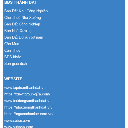
BĐS THÀNH ĐẠT
Bán Đất Khu Công Nghiệp
Cho Thuê Nhà Xưởng
Bán Đất Công Nghiệp
Bán Nhà Xưởng
Bán Đất Dự Án 50 năm
Cần Mua
Cần Thuê
BĐS khác
Sàn giao dịch
WEBSITE
www.tapdoanthanhdat.vn
https://xn--ttgroup-g7a.com/
www.batdongsanthanhdat.vn
https://nhaxuongthanhdat.vn/
https://nguonnhanluc.com.vn/
www.subasa.vn
www.subasa.com