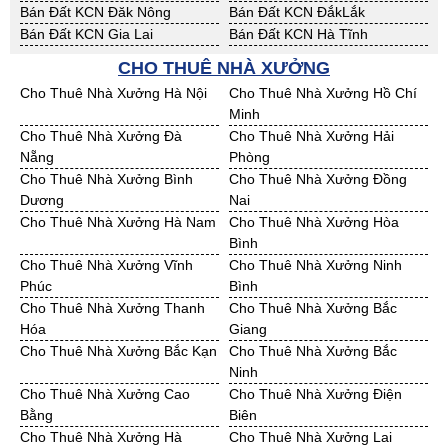
Bán Đất KCN Đăk Nông
Bán Đất KCN ĐắkLắk
Bán Đất KCN Gia Lai
Bán Đất KCN Hà Tĩnh
Bán Đất KCN Kon Tum
Bán Đất KCN Nghệ An
CHO THUÊ NHÀ XƯỞNG
Bán Đất KCN Ninh Thuận
Bán Đất KCN Phú Yên
Cho Thuê Nhà Xưởng Hà Nội
Cho Thuê Nhà Xưởng Hồ Chí
Bán Đất KCN Quảng Bình
Bán Đất KCN Quảng Nam
Minh
Bán Đất KCN Quảng Ngãi
Bán Đất KCN Bà Rịa - VT
Cho Thuê Nhà Xưởng Đà
Cho Thuê Nhà Xưởng Hải
Bán Đất KCN Cần Thơ
Bán Đất KCN An Giang
Nẵng
Phòng
Bán Đất KCN Bạc Liêu
Bán Đất KCN Bến Tre
Cho Thuê Nhà Xưởng Bình
Cho Thuê Nhà Xưởng Đồng
Bán Đất KCN Bình Phước
Bán Đất KCN Cà Mau
Dương
Nai
Bán Đất KCN Đồng Tháp
Bán Đất KCN Hậu Giang
Cho Thuê Nhà Xưởng Hà Nam
Cho Thuê Nhà Xưởng Hòa
Bán Đất KCN Kiên Giang
Bán Đất KCN Long An
Bình
Bán Đất KCN Sóc Trăng
Bán Đất KCN Tây Ninh
Cho Thuê Nhà Xưởng Vĩnh
Cho Thuê Nhà Xưởng Ninh
Bán Đất KCN Tiền Giang
Bán Đất KCN Trà Vinh
Phúc
Bình
Bán Đất KCN Vĩnh Long
Bán Đất KCN Hải Dương
Cho Thuê Nhà Xưởng Thanh
Cho Thuê Nhà Xưởng Bắc
Bán Đất KCN Hưng Yên
Bán Đất KCN Quảng Ninh
Hóa
Giang
Cho Thuê Nhà Xưởng Bắc Kạn
Cho Thuê Nhà Xưởng Bắc
Ninh
Cho Thuê Nhà Xưởng Cao
Cho Thuê Nhà Xưởng Điện
Bằng
Biên
Cho Thuê Nhà Xưởng Hà
Cho Thuê Nhà Xưởng Lai