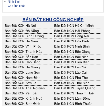
Ninh Bình
Các tỉnh khác
BÁN ĐẤT KHU CÔNG NGHIỆP
Bán Đất KCN Hà Nội
Bán Đất KCN Hồ Chí Minh
Bán Đất KCN Đà Nẵng
Bán Đất KCN Hải Phòng
Bán Đất KCN Bình Dương
Bán Đất KCN Đồng Nai
Bán Đất KCN Hà Nam
Bán Đất KCN Hòa Bình
Bán Đất KCN Vĩnh Phúc
Bán Đất KCN Ninh Bình
Bán Đất KCN Thanh Hóa
Bán Đất KCN Bắc Giang
Bán Đất KCN Bắc Kạn
Bán Đất KCN Bắc Ninh
Bán Đất KCN Cao Bằng
Bán Đất KCN Điện Biên
Bán Đất KCN Hà Giang
Bán Đất KCN Lai Châu
Bán Đất KCN Lạng Sơn
Bán Đất KCN Lào Cai
Bán Đất KCN Nam Định
Bán Đất KCN Phú Thọ
Bán Đất KCN Sơn La
Bán Đất KCN Thái Bình
Bán Đất KCN Thái Nguyên
Bán Đất KCN Tuyên Quang
Bán Đất KCN Yên Bái
Bán Đất KCN Thừa T. Huế
Bán Đất KCN Khánh Hoà
Bán Đất KCN Lâm Đồng
Bán Đất KCN Bình Định
Bán Đất KCN Bình Thuận