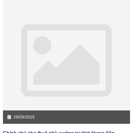
Sàn giao dịch Quảng Ngãi
Sàn giao dịch Bà Rịa - VT
Sàn giao dịch Cần Thơ
Sàn giao dịch An Giang
Sàn giao dịch Bạc Liêu
Sàn giao dịch Bến Tre
Sàn giao dịch Bình Phước
Sàn giao dịch Cà Mau
Sàn giao dịch Đồng Tháp
Sàn giao dịch Hậu Giang
Sàn giao dịch Kiên Giang
Sàn giao dịch Long An
Sàn giao dịch Sóc Trăng
Sàn giao dịch Tây Ninh
Sàn giao dịch Tiền Giang
Sàn giao dịch Trà Vinh
Sàn giao dịch Vĩnh Long
Sàn giao dịch Hải Dương
Sàn giao dịch Hưng Yên
Sàn giao dịch Quảng Ninh
29/09/2025