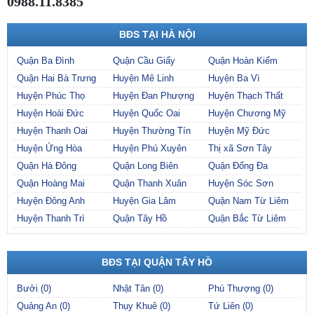
0988.11.8385
BĐS TẠI HÀ NỘI
Quận Ba Đình
Quận Cầu Giấy
Quận Hoàn Kiếm
Quận Hai Bà Trưng
Huyện Mê Linh
Huyện Ba Vì
Huyện Phúc Thọ
Huyện Đan Phượng
Huyện Thạch Thất
Huyện Hoài Đức
Huyện Quốc Oai
Huyện Chương Mỹ
Huyện Thanh Oai
Huyện Thường Tín
Huyện Mỹ Đức
Huyện Ứng Hòa
Huyện Phú Xuyên
Thị xã Sơn Tây
Quận Hà Đông
Quận Long Biên
Quận Đống Đa
Quận Hoàng Mai
Quận Thanh Xuân
Huyện Sóc Sơn
Huyện Đông Anh
Huyện Gia Lâm
Quận Nam Từ Liêm
Huyện Thanh Trì
Quận Tây Hồ
Quận Bắc Từ Liêm
BĐS TẠI QUẬN TÂY HỒ
Bưởi (0)
Nhật Tân (0)
Phú Thượng (0)
Quảng An (0)
Thụy Khuê (0)
Tứ Liên (0)