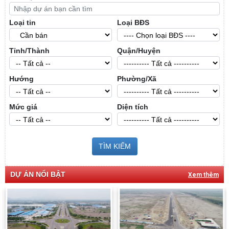
Loại tin
Loại BĐS
Tỉnh/Thành
Quận/Huyện
Hướng
Phường/Xã
Mức giá
Diện tích
TÌM KIẾM
DỰ ÁN NỔI BẬT
Xem thêm