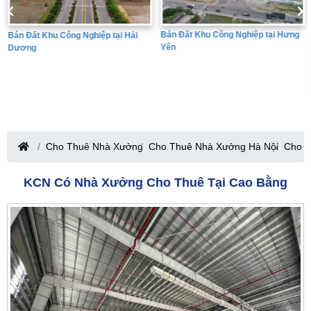
Bán Đất Khu Công Nghiệp tại Hưng
Bán Đất Khu Công Nghiệp tại Hải
Yên
Dương
Cho Thuê Nhà Xưởng
Cho Thuê Nhà Xưởng Hà Nội
Cho T
KCN Có Nhà Xưởng Cho Thuê Tại Cao Bằng