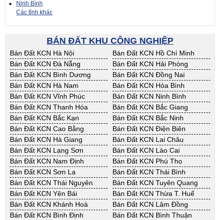
Ninh Bình
Các tỉnh khác
BÁN ĐẤT KHU CÔNG NGHIỆP
Bán Đất KCN Hà Nội
Bán Đất KCN Hồ Chí Minh
Bán Đất KCN Đà Nẵng
Bán Đất KCN Hải Phòng
Bán Đất KCN Bình Dương
Bán Đất KCN Đồng Nai
Bán Đất KCN Hà Nam
Bán Đất KCN Hòa Bình
Bán Đất KCN Vĩnh Phúc
Bán Đất KCN Ninh Bình
Bán Đất KCN Thanh Hóa
Bán Đất KCN Bắc Giang
Bán Đất KCN Bắc Kạn
Bán Đất KCN Bắc Ninh
Bán Đất KCN Cao Bằng
Bán Đất KCN Điện Biên
Bán Đất KCN Hà Giang
Bán Đất KCN Lai Châu
Bán Đất KCN Lạng Sơn
Bán Đất KCN Lào Cai
Bán Đất KCN Nam Định
Bán Đất KCN Phú Thọ
Bán Đất KCN Sơn La
Bán Đất KCN Thái Bình
Bán Đất KCN Thái Nguyên
Bán Đất KCN Tuyên Quang
Bán Đất KCN Yên Bái
Bán Đất KCN Thừa T. Huế
Bán Đất KCN Khánh Hoà
Bán Đất KCN Lâm Đồng
Bán Đất KCN Bình Định
Bán Đất KCN Bình Thuận