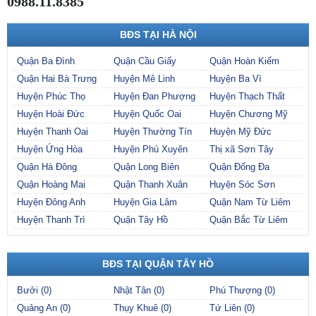
0988.11.8385
BĐS TẠI HÀ NỘI
Quận Ba Đình
Quận Cầu Giấy
Quận Hoàn Kiếm
Quận Hai Bà Trưng
Huyện Mê Linh
Huyện Ba Vì
Huyện Phúc Thọ
Huyện Đan Phượng
Huyện Thạch Thất
Huyện Hoài Đức
Huyện Quốc Oai
Huyện Chương Mỹ
Huyện Thanh Oai
Huyện Thường Tín
Huyện Mỹ Đức
Huyện Ứng Hòa
Huyện Phú Xuyên
Thị xã Sơn Tây
Quận Hà Đông
Quận Long Biên
Quận Đống Đa
Quận Hoàng Mai
Quận Thanh Xuân
Huyện Sóc Sơn
Huyện Đông Anh
Huyện Gia Lâm
Quận Nam Từ Liêm
Huyện Thanh Trì
Quận Tây Hồ
Quận Bắc Từ Liêm
BĐS TẠI QUẬN TÂY HỒ
Bưởi (0)
Nhật Tân (0)
Phú Thượng (0)
Quảng An (0)
Thụy Khuê (0)
Tứ Liên (0)