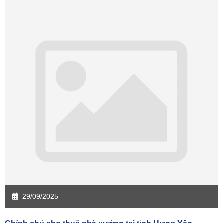
Sàn giao dịch Quảng Ngãi
Sàn giao dịch Bà Rịa - VT
Sàn giao dịch Cần Thơ
Sàn giao dịch An Giang
Sàn giao dịch Bạc Liêu
Sàn giao dịch Bến Tre
Sàn giao dịch Bình Phước
Sàn giao dịch Cà Mau
Sàn giao dịch Đồng Tháp
Sàn giao dịch Hậu Giang
Sàn giao dịch Kiên Giang
Sàn giao dịch Long An
Sàn giao dịch Sóc Trăng
Sàn giao dịch Tây Ninh
Sàn giao dịch Tiền Giang
Sàn giao dịch Trà Vinh
Sàn giao dịch Vĩnh Long
Sàn giao dịch Hải Dương
Sàn giao dịch Hưng Yên
Sàn giao dịch Quảng Ninh
29/09/2025