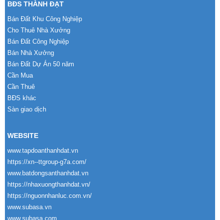
BĐS THÀNH ĐẠT
Bán Đất Khu Công Nghiệp
Cho Thuê Nhà Xưởng
Bán Đất Công Nghiệp
Bán Nhà Xưởng
Bán Đất Dự Án 50 năm
Cần Mua
Cần Thuê
BĐS khác
Sàn giao dịch
WEBSITE
www.tapdoanthanhdat.vn
https://xn--ttgroup-g7a.com/
www.batdongsanthanhdat.vn
https://nhaxuongthanhdat.vn/
https://nguonnhanluc.com.vn/
www.subasa.vn
www.subasa.com