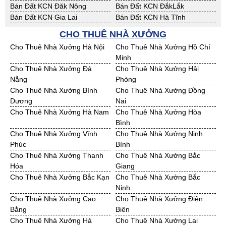
Bán Đất KCN Đăk Nông
Bán Đất KCN ĐắkLắk
Bán Đất KCN Gia Lai
Bán Đất KCN Hà Tĩnh
Bán Đất KCN Kon Tum
Bán Đất KCN Nghệ An
CHO THUÊ NHÀ XƯỞNG
Bán Đất KCN Ninh Thuận
Bán Đất KCN Phú Yên
Cho Thuê Nhà Xưởng Hà Nội
Cho Thuê Nhà Xưởng Hồ Chí
Bán Đất KCN Quảng Bình
Bán Đất KCN Quảng Nam
Minh
Bán Đất KCN Quảng Ngãi
Bán Đất KCN Bà Rịa - VT
Cho Thuê Nhà Xưởng Đà
Cho Thuê Nhà Xưởng Hải
Bán Đất KCN Cần Thơ
Bán Đất KCN An Giang
Nẵng
Phòng
Bán Đất KCN Bạc Liêu
Bán Đất KCN Bến Tre
Cho Thuê Nhà Xưởng Bình
Cho Thuê Nhà Xưởng Đồng
Bán Đất KCN Bình Phước
Bán Đất KCN Cà Mau
Dương
Nai
Bán Đất KCN Đồng Tháp
Bán Đất KCN Hậu Giang
Cho Thuê Nhà Xưởng Hà Nam
Cho Thuê Nhà Xưởng Hòa
Bán Đất KCN Kiên Giang
Bán Đất KCN Long An
Bình
Bán Đất KCN Sóc Trăng
Bán Đất KCN Tây Ninh
Cho Thuê Nhà Xưởng Vĩnh
Cho Thuê Nhà Xưởng Ninh
Bán Đất KCN Tiền Giang
Bán Đất KCN Trà Vinh
Phúc
Bình
Bán Đất KCN Vĩnh Long
Bán Đất KCN Hải Dương
Cho Thuê Nhà Xưởng Thanh
Cho Thuê Nhà Xưởng Bắc
Bán Đất KCN Hưng Yên
Bán Đất KCN Quảng Ninh
Hóa
Giang
Cho Thuê Nhà Xưởng Bắc Kạn
Cho Thuê Nhà Xưởng Bắc
Ninh
Cho Thuê Nhà Xưởng Cao
Cho Thuê Nhà Xưởng Điện
Bằng
Biên
Cho Thuê Nhà Xưởng Hà
Cho Thuê Nhà Xưởng Lai