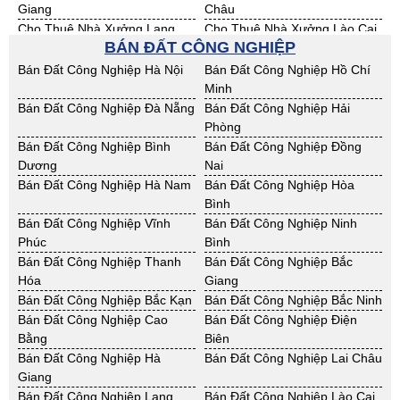
Giang
Châu
Cho Thuê Nhà Xưởng Lạng
Cho Thuê Nhà Xưởng Lào Cai
BÁN ĐẤT CÔNG NGHIỆP
Sơn
Cho Thuê Nhà Xưởng Nam
Cho Thuê Nhà Xưởng Phú Thọ
Bán Đất Công Nghiệp Hà Nội
Bán Đất Công Nghiệp Hồ Chí
Định
Minh
Cho Thuê Nhà Xưởng Sơn La
Cho Thuê Nhà Xưởng Thái
Bán Đất Công Nghiệp Đà Nẵng
Bán Đất Công Nghiệp Hải
Bình
Phòng
Cho Thuê Nhà Xưởng Thái
Cho Thuê Nhà Xưởng Tuyên
Bán Đất Công Nghiệp Bình
Bán Đất Công Nghiệp Đồng
Nguyên
Quang
Dương
Nai
Cho Thuê Nhà Xưởng Yên Bái
Cho Thuê Nhà Xưởng Thừa T.
Bán Đất Công Nghiệp Hà Nam
Bán Đất Công Nghiệp Hòa
Huế
Bình
Cho Thuê Nhà Xưởng Khánh
Cho Thuê Nhà Xưởng Lâm
Bán Đất Công Nghiệp Vĩnh
Bán Đất Công Nghiệp Ninh
Hoà
Đồng
Phúc
Bình
Cho Thuê Nhà Xưởng Bình
Cho Thuê Nhà Xưởng Bình
Bán Đất Công Nghiệp Thanh
Bán Đất Công Nghiệp Bắc
Định
Thuận
Hóa
Giang
Cho Thuê Nhà Xưởng Đăk
Cho Thuê Nhà Xưởng ĐắkLắk
Bán Đất Công Nghiệp Bắc Kạn
Bán Đất Công Nghiệp Bắc Ninh
Nông
Bán Đất Công Nghiệp Cao
Bán Đất Công Nghiệp Điện
Cho Thuê Nhà Xưởng Gia Lai
Cho Thuê Nhà Xưởng Hà Tĩnh
Bằng
Biên
Cho Thuê Nhà Xưởng Kon
Cho Thuê Nhà Xưởng Nghệ An
Bán Đất Công Nghiệp Hà
Bán Đất Công Nghiệp Lai Châu
Tum
Giang
Cho Thuê Nhà Xưởng Ninh
Cho Thuê Nhà Xưởng Phú Yên
Bán Đất Công Nghiệp Lạng
Bán Đất Công Nghiệp Lào Cai