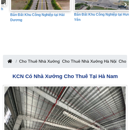
Bán Đất Khu Công Nghiệp tại Hưng
Bán Đất Khu Công Nghiệp tại Hải
Yên
Dương
Cho Thuê Nhà Xưởng
Cho Thuê Nhà Xưởng Hà Nội
Cho T
KCN Có Nhà Xưởng Cho Thuê Tại Hà Nam