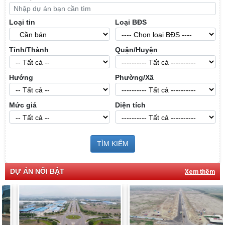
Loại tin
Loại BĐS
Tỉnh/Thành
Quận/Huyện
Hướng
Phường/Xã
Mức giá
Diện tích
TÌM KIẾM
DỰ ÁN NỔI BẬT
Xem thêm