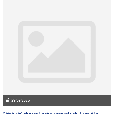
Sàn giao dịch Quảng Ngãi
Sàn giao dịch Bà Rịa - VT
Sàn giao dịch Cần Thơ
Sàn giao dịch An Giang
Sàn giao dịch Bạc Liêu
Sàn giao dịch Bến Tre
Sàn giao dịch Bình Phước
Sàn giao dịch Cà Mau
Sàn giao dịch Đồng Tháp
Sàn giao dịch Hậu Giang
Sàn giao dịch Kiên Giang
Sàn giao dịch Long An
Sàn giao dịch Sóc Trăng
Sàn giao dịch Tây Ninh
Sàn giao dịch Tiền Giang
Sàn giao dịch Trà Vinh
Sàn giao dịch Vĩnh Long
Sàn giao dịch Hải Dương
Sàn giao dịch Hưng Yên
Sàn giao dịch Quảng Ninh
29/09/2025