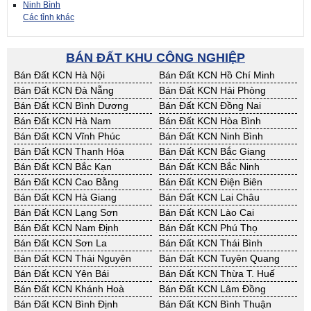
Ninh Bình
Các tỉnh khác
BÁN ĐẤT KHU CÔNG NGHIỆP
Bán Đất KCN Hà Nội
Bán Đất KCN Hồ Chí Minh
Bán Đất KCN Đà Nẵng
Bán Đất KCN Hải Phòng
Bán Đất KCN Bình Dương
Bán Đất KCN Đồng Nai
Bán Đất KCN Hà Nam
Bán Đất KCN Hòa Bình
Bán Đất KCN Vĩnh Phúc
Bán Đất KCN Ninh Bình
Bán Đất KCN Thanh Hóa
Bán Đất KCN Bắc Giang
Bán Đất KCN Bắc Kạn
Bán Đất KCN Bắc Ninh
Bán Đất KCN Cao Bằng
Bán Đất KCN Điện Biên
Bán Đất KCN Hà Giang
Bán Đất KCN Lai Châu
Bán Đất KCN Lạng Sơn
Bán Đất KCN Lào Cai
Bán Đất KCN Nam Định
Bán Đất KCN Phú Thọ
Bán Đất KCN Sơn La
Bán Đất KCN Thái Bình
Bán Đất KCN Thái Nguyên
Bán Đất KCN Tuyên Quang
Bán Đất KCN Yên Bái
Bán Đất KCN Thừa T. Huế
Bán Đất KCN Khánh Hoà
Bán Đất KCN Lâm Đồng
Bán Đất KCN Bình Định
Bán Đất KCN Bình Thuận