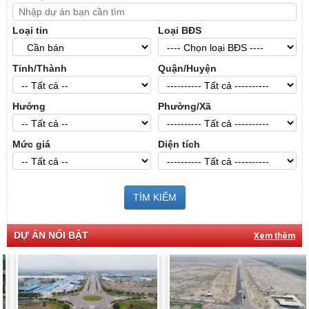
Loại tin
Loại BĐS
Tỉnh/Thành
Quận/Huyện
Hướng
Phường/Xã
Mức giá
Diện tích
TÌM KIẾM
DỰ ÁN NỔI BẬT
Xem thêm