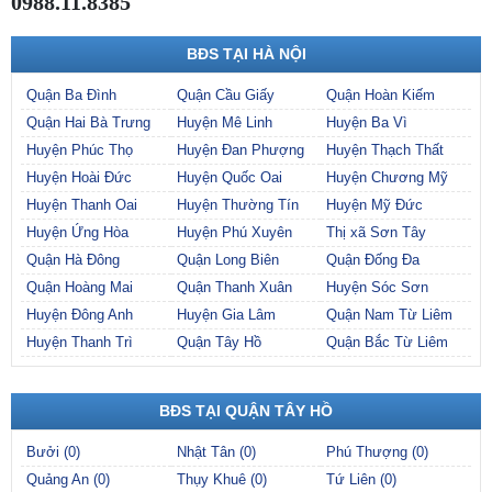
0988.11.8385
BĐS TẠI HÀ NỘI
Quận Ba Đình
Quận Cầu Giấy
Quận Hoàn Kiếm
Quận Hai Bà Trưng
Huyện Mê Linh
Huyện Ba Vì
Huyện Phúc Thọ
Huyện Đan Phượng
Huyện Thạch Thất
Huyện Hoài Đức
Huyện Quốc Oai
Huyện Chương Mỹ
Huyện Thanh Oai
Huyện Thường Tín
Huyện Mỹ Đức
Huyện Ứng Hòa
Huyện Phú Xuyên
Thị xã Sơn Tây
Quận Hà Đông
Quận Long Biên
Quận Đống Đa
Quận Hoàng Mai
Quận Thanh Xuân
Huyện Sóc Sơn
Huyện Đông Anh
Huyện Gia Lâm
Quận Nam Từ Liêm
Huyện Thanh Trì
Quận Tây Hồ
Quận Bắc Từ Liêm
BĐS TẠI QUẬN TÂY HỒ
Bưởi (0)
Nhật Tân (0)
Phú Thượng (0)
Quảng An (0)
Thụy Khuê (0)
Tứ Liên (0)