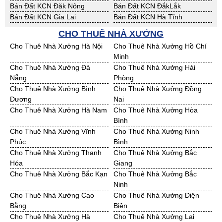
Bán Đất KCN Đăk Nông
Bán Đất KCN ĐắkLắk
Bán Đất KCN Gia Lai
Bán Đất KCN Hà Tĩnh
Bán Đất KCN Kon Tum
Bán Đất KCN Nghệ An
CHO THUÊ NHÀ XƯỞNG
Bán Đất KCN Ninh Thuận
Bán Đất KCN Phú Yên
Cho Thuê Nhà Xưởng Hà Nội
Cho Thuê Nhà Xưởng Hồ Chí
Bán Đất KCN Quảng Bình
Bán Đất KCN Quảng Nam
Minh
Bán Đất KCN Quảng Ngãi
Bán Đất KCN Bà Rịa - VT
Cho Thuê Nhà Xưởng Đà
Cho Thuê Nhà Xưởng Hải
Bán Đất KCN Cần Thơ
Bán Đất KCN An Giang
Nẵng
Phòng
Bán Đất KCN Bạc Liêu
Bán Đất KCN Bến Tre
Cho Thuê Nhà Xưởng Bình
Cho Thuê Nhà Xưởng Đồng
Bán Đất KCN Bình Phước
Bán Đất KCN Cà Mau
Dương
Nai
Bán Đất KCN Đồng Tháp
Bán Đất KCN Hậu Giang
Cho Thuê Nhà Xưởng Hà Nam
Cho Thuê Nhà Xưởng Hòa
Bán Đất KCN Kiên Giang
Bán Đất KCN Long An
Bình
Bán Đất KCN Sóc Trăng
Bán Đất KCN Tây Ninh
Cho Thuê Nhà Xưởng Vĩnh
Cho Thuê Nhà Xưởng Ninh
Bán Đất KCN Tiền Giang
Bán Đất KCN Trà Vinh
Phúc
Bình
Bán Đất KCN Vĩnh Long
Bán Đất KCN Hải Dương
Cho Thuê Nhà Xưởng Thanh
Cho Thuê Nhà Xưởng Bắc
Bán Đất KCN Hưng Yên
Bán Đất KCN Quảng Ninh
Hóa
Giang
Cho Thuê Nhà Xưởng Bắc Kạn
Cho Thuê Nhà Xưởng Bắc
Ninh
Cho Thuê Nhà Xưởng Cao
Cho Thuê Nhà Xưởng Điện
Bằng
Biên
Cho Thuê Nhà Xưởng Hà
Cho Thuê Nhà Xưởng Lai