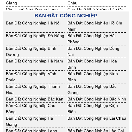
Giang
Châu
Cho Thuê Nhà Xưởng Lạng
Cho Thuê Nhà Xưởng Lào Cai
BÁN ĐẤT CÔNG NGHIỆP
Sơn
Cho Thuê Nhà Xưởng Nam
Cho Thuê Nhà Xưởng Phú Thọ
Bán Đất Công Nghiệp Hà Nội
Bán Đất Công Nghiệp Hồ Chí
Định
Minh
Cho Thuê Nhà Xưởng Sơn La
Cho Thuê Nhà Xưởng Thái
Bán Đất Công Nghiệp Đà Nẵng
Bán Đất Công Nghiệp Hải
Bình
Phòng
Cho Thuê Nhà Xưởng Thái
Cho Thuê Nhà Xưởng Tuyên
Bán Đất Công Nghiệp Bình
Bán Đất Công Nghiệp Đồng
Nguyên
Quang
Dương
Nai
Cho Thuê Nhà Xưởng Yên Bái
Cho Thuê Nhà Xưởng Thừa T.
Bán Đất Công Nghiệp Hà Nam
Bán Đất Công Nghiệp Hòa
Huế
Bình
Cho Thuê Nhà Xưởng Khánh
Cho Thuê Nhà Xưởng Lâm
Bán Đất Công Nghiệp Vĩnh
Bán Đất Công Nghiệp Ninh
Hoà
Đồng
Phúc
Bình
Cho Thuê Nhà Xưởng Bình
Cho Thuê Nhà Xưởng Bình
Bán Đất Công Nghiệp Thanh
Bán Đất Công Nghiệp Bắc
Định
Thuận
Hóa
Giang
Cho Thuê Nhà Xưởng Đăk
Cho Thuê Nhà Xưởng ĐắkLắk
Bán Đất Công Nghiệp Bắc Kạn
Bán Đất Công Nghiệp Bắc Ninh
Nông
Bán Đất Công Nghiệp Cao
Bán Đất Công Nghiệp Điện
Cho Thuê Nhà Xưởng Gia Lai
Cho Thuê Nhà Xưởng Hà Tĩnh
Bằng
Biên
Cho Thuê Nhà Xưởng Kon
Cho Thuê Nhà Xưởng Nghệ An
Bán Đất Công Nghiệp Hà
Bán Đất Công Nghiệp Lai Châu
Tum
Giang
Cho Thuê Nhà Xưởng Ninh
Cho Thuê Nhà Xưởng Phú Yên
Bán Đất Công Nghiệp Lạng
Bán Đất Công Nghiệp Lào Cai