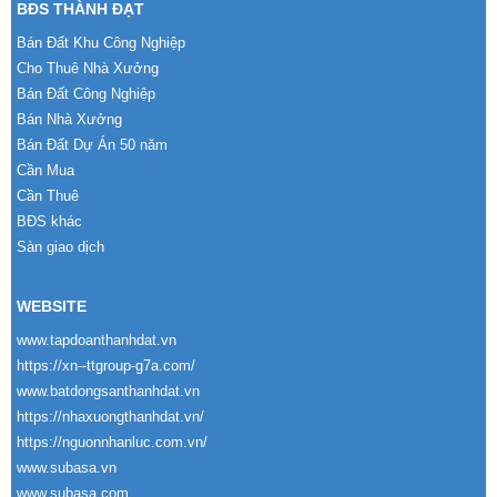
BĐS THÀNH ĐẠT
Bán Đất Khu Công Nghiệp
Cho Thuê Nhà Xưởng
Bán Đất Công Nghiệp
Bán Nhà Xưởng
Bán Đất Dự Án 50 năm
Cần Mua
Cần Thuê
BĐS khác
Sàn giao dịch
WEBSITE
www.tapdoanthanhdat.vn
https://xn--ttgroup-g7a.com/
www.batdongsanthanhdat.vn
https://nhaxuongthanhdat.vn/
https://nguonnhanluc.com.vn/
www.subasa.vn
www.subasa.com