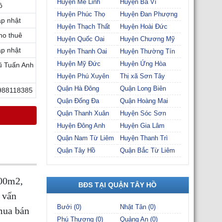
Huyện Mê Linh
Huyện Ba Vì
ồ
Huyện Phúc Thọ
Huyện Đan Phượng
ập nhật
Huyện Thạch Thất
Huyện Hoài Đức
ho thuê
Huyện Quốc Oai
Huyện Chương Mỹ
ập nhật
Huyện Thanh Oai
Huyện Thường Tín
Huyện Mỹ Đức
Huyện Ứng Hòa
ũ Tuấn Anh
Huyện Phú Xuyên
Thị xã Sơn Tây
Quận Hà Đông
Quận Long Biên
988118385
Quận Đống Đa
Quận Hoàng Mai
Quận Thanh Xuân
Huyện Sóc Sơn
Huyện Đông Anh
Huyện Gia Lâm
Quận Nam Từ Liêm
Huyện Thanh Trì
Quận Tây Hồ
Quận Bắc Từ Liêm
000m2,
BĐS TẠI QUẬN TÂY HỒ
 vấn
Bưởi (0)
Nhật Tân (0)
mua bán
Phú Thượng (0)
Quảng An (0)