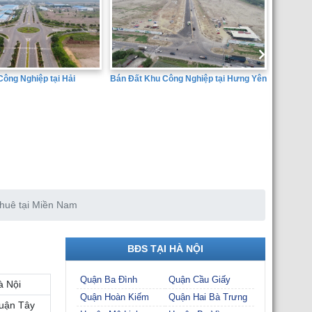
Công Nghiệp tại Hưng Yên
Bán đất 
Dịch Vụ 
Huyện Ân
SÀN GIAO DỊCH BẤT ĐỘNG SẢN
THÀNH ĐẠT
huê tại Miền Nam
BĐS TẠI HÀ NỘI
Quận Ba Đình
Quận Cầu Giấy
à Nội
Quận Hoàn Kiếm
Quận Hai Bà Trưng
uận Tây