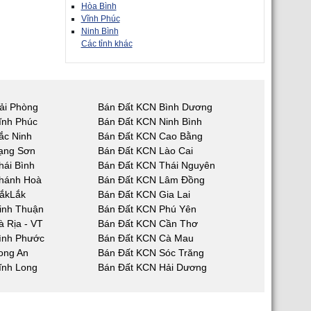
Hòa Bình
Vĩnh Phúc
Ninh Bình
Các tỉnh khác
ải Phòng
Bán Đất KCN Bình Dương
ĩnh Phúc
Bán Đất KCN Ninh Bình
ắc Ninh
Bán Đất KCN Cao Bằng
ạng Sơn
Bán Đất KCN Lào Cai
hái Bình
Bán Đất KCN Thái Nguyên
hánh Hoà
Bán Đất KCN Lâm Đồng
ắkLắk
Bán Đất KCN Gia Lai
inh Thuận
Bán Đất KCN Phú Yên
 Rịa - VT
Bán Đất KCN Cần Thơ
ình Phước
Bán Đất KCN Cà Mau
ong An
Bán Đất KCN Sóc Trăng
ĩnh Long
Bán Đất KCN Hải Dương