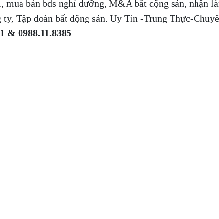
ãi, mua bán bđs nghỉ dưỡng, M&A bất động sản, nhận l
 ty, Tập đoàn bất động sản. Uy Tín -Trung Thực-Chuy
11 & 0988.11.8385