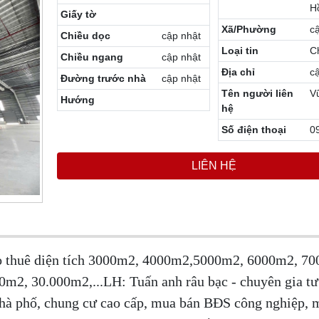
H
Giấy tờ
Xã/Phường
c
Chiều dọc
cập nhật
Loại tin
C
Chiều ngang
cập nhật
Địa chỉ
c
Đường trước nhà
cập nhật
Tên người liên
V
Hướng
hệ
Số điện thoại
0
LIÊN HỆ
o thuê diện tích 3000m2, 4000m2,5000m2, 6000m2, 7
2, 30.000m2,...LH: Tuấn anh râu bạc - chuyên gia tư
nhà phố, chung cư cao cấp, mua bán BĐS công nghiệp, 