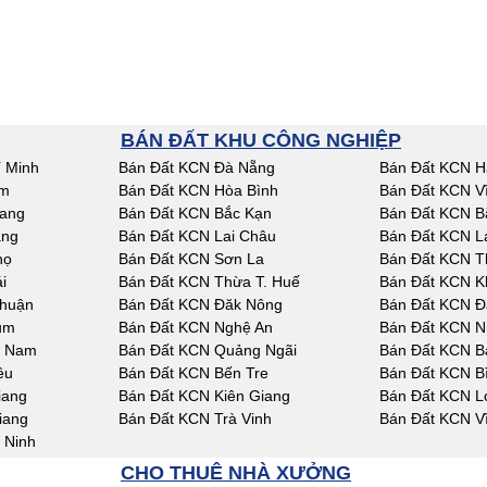
BÁN ĐẤT KHU CÔNG NGHIỆP
 Minh
Bán Đất KCN Đà Nẵng
Bán Đất KCN H
am
Bán Đất KCN Hòa Bình
Bán Đất KCN V
iang
Bán Đất KCN Bắc Kạn
Bán Đất KCN B
ang
Bán Đất KCN Lai Châu
Bán Đất KCN L
họ
Bán Đất KCN Sơn La
Bán Đất KCN T
i
Bán Đất KCN Thừa T. Huế
Bán Đất KCN K
Thuận
Bán Đất KCN Đăk Nông
Bán Đất KCN Đ
um
Bán Đất KCN Nghệ An
Bán Đất KCN N
g Nam
Bán Đất KCN Quảng Ngãi
Bán Đất KCN Bà
êu
Bán Đất KCN Bến Tre
Bán Đất KCN B
iang
Bán Đất KCN Kiên Giang
Bán Đất KCN L
iang
Bán Đất KCN Trà Vinh
Bán Đất KCN V
 Ninh
CHO THUÊ NHÀ XƯỞNG