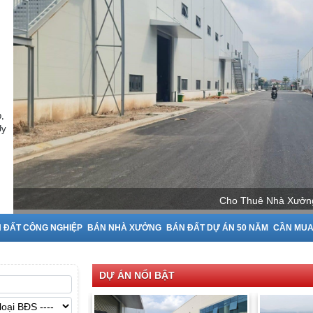
,
Uy
Cho Thuê Nhà Xưởng 
 ĐẤT CÔNG NGHIỆP
BÁN NHÀ XƯỞNG
BÁN ĐẤT DỰ ÁN 50 NĂM
CẦN MU
DỰ ÁN NỔI BẬT