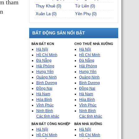
àm tham
Thụy Khuê (0)
Tứ Liên (0)
ên
Xuân La (0)
Yên Phụ (0)
BẤT ĐỘNG SẢN NỔI BẬT
BÁN ĐẤT KCN
CHO THUÊ NHÀ XƯỞNG
Hà Nội
Hà Nội
Hồ Chí Minh
Hồ Chí Minh
Đà Nẵng
Đà Nẵng
Hải Phòng
Hải Phòng
Hưng Yên
Hưng Yên
Quảng Ninh
Quảng Ninh
Bình Dương
Bình Dương
Đồng Nai
Đồng Nai
Hà Nam
Hà Nam
Hòa Bình
Hòa Bình
Vĩnh Phúc
Vĩnh Phúc
Ninh Bình
Ninh Bình
Các tỉnh khác
Các tỉnh khác
BÁN ĐẤT CÔNG NGHIỆP
BÁN NHÀ XƯỞNG
Hà Nội
Hà Nội
Hồ Chí Minh
Hồ Chí Minh