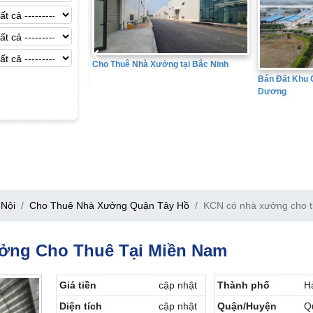
ng tại Bắc Ninh
Bán Đất Khu 
Bán Đất Khu Công Nghiệp tại Hải
Dương
Nội
Cho Thuê Nhà Xưởng Quận Tây Hồ
KCN có nhà xưởng cho t
ởng Cho Thuê Tại Miền Nam
Giá tiền
cập nhật
Thành phố
H
Diện tích
cập nhật
Quận/Huyện
Q