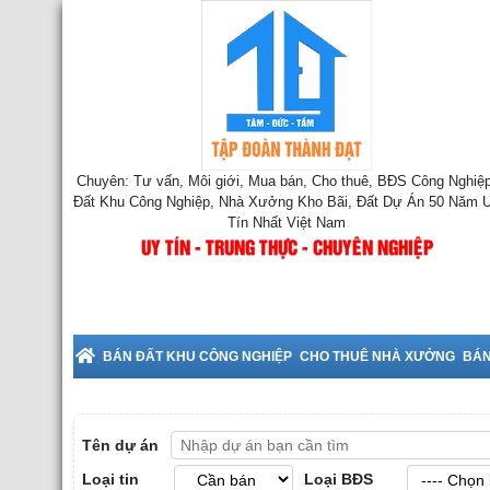
Chuyên: Tư vấn, Môi giới, Mua bán, Cho thuê, BĐS Công Nghiệp
Đất Khu Công Nghiệp, Nhà Xưởng Kho Bãi, Đất Dự Án 50 Năm 
Tín Nhất Việt Nam
UY TÍN - TRUNG THỰC - CHUYÊN NGHIỆP
uê Nhà Xưởng tại Bắc Ninh
BÁN ĐẤT KHU CÔNG NGHIỆP
CHO THUÊ NHÀ XƯỞNG
BÁN
Tên dự án
Loại tin
Loại BĐS