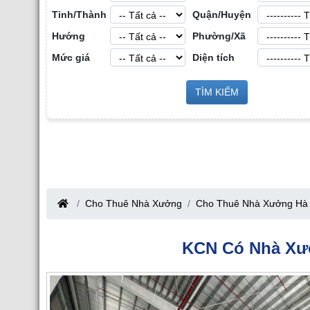
Tỉnh/Thành
Quận/Huyện
Hướng
Phường/Xã
Mức giá
Diện tích
Cho Thuê Nhà Xưở
g Sản Công
TÌM KIẾM
Cho Thuê Nhà Xưởng tại Hưng Yên
ang
Cho Thuê Nhà Xưởng
Cho Thuê Nhà Xưởng Hà 
KCN Có Nhà Xư