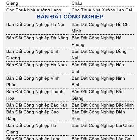
Giang
Châu
Cho Thuê Nhà Xưởng Lạng
Cho Thuê Nhà Xưởng Lào Cai
BÁN ĐẤT CÔNG NGHIỆP
Sơn
Cho Thuê Nhà Xưởng Nam
Cho Thuê Nhà Xưởng Phú Thọ
Bán Đất Công Nghiệp Hà Nội
Bán Đất Công Nghiệp Hồ Chí
Định
Minh
Cho Thuê Nhà Xưởng Sơn La
Cho Thuê Nhà Xưởng Thái
Bán Đất Công Nghiệp Đà Nẵng
Bán Đất Công Nghiệp Hải
Bình
Phòng
Cho Thuê Nhà Xưởng Thái
Cho Thuê Nhà Xưởng Tuyên
Bán Đất Công Nghiệp Bình
Bán Đất Công Nghiệp Đồng
Nguyên
Quang
Dương
Nai
Cho Thuê Nhà Xưởng Yên Bái
Cho Thuê Nhà Xưởng Thừa T.
Bán Đất Công Nghiệp Hà Nam
Bán Đất Công Nghiệp Hòa
Huế
Bình
Cho Thuê Nhà Xưởng Khánh
Cho Thuê Nhà Xưởng Lâm
Bán Đất Công Nghiệp Vĩnh
Bán Đất Công Nghiệp Ninh
Hoà
Đồng
Phúc
Bình
Cho Thuê Nhà Xưởng Bình
Cho Thuê Nhà Xưởng Bình
Bán Đất Công Nghiệp Thanh
Bán Đất Công Nghiệp Bắc
Định
Thuận
Hóa
Giang
Cho Thuê Nhà Xưởng Đăk
Cho Thuê Nhà Xưởng ĐắkLắk
Bán Đất Công Nghiệp Bắc Kạn
Bán Đất Công Nghiệp Bắc Ninh
Nông
Bán Đất Công Nghiệp Cao
Bán Đất Công Nghiệp Điện
Cho Thuê Nhà Xưởng Gia Lai
Cho Thuê Nhà Xưởng Hà Tĩnh
Bằng
Biên
Cho Thuê Nhà Xưởng Kon
Cho Thuê Nhà Xưởng Nghệ An
Bán Đất Công Nghiệp Hà
Bán Đất Công Nghiệp Lai Châu
Tum
Giang
Cho Thuê Nhà Xưởng Ninh
Cho Thuê Nhà Xưởng Phú Yên
Bán Đất Công Nghiệp Lạng
Bán Đất Công Nghiệp Lào Cai