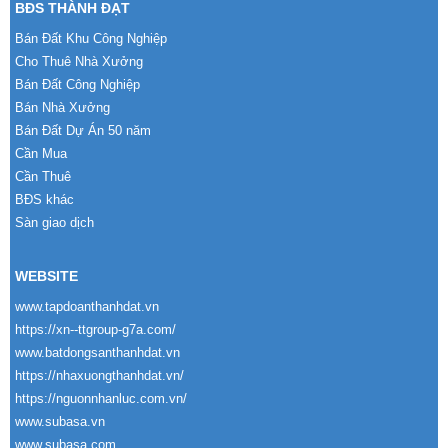
BĐS THÀNH ĐẠT
Bán Đất Khu Công Nghiệp
Cho Thuê Nhà Xưởng
Bán Đất Công Nghiệp
Bán Nhà Xưởng
Bán Đất Dự Án 50 năm
Cần Mua
Cần Thuê
BĐS khác
Sàn giao dịch
WEBSITE
www.tapdoanthanhdat.vn
https://xn--ttgroup-g7a.com/
www.batdongsanthanhdat.vn
https://nhaxuongthanhdat.vn/
https://nguonnhanluc.com.vn/
www.subasa.vn
www.subasa.com