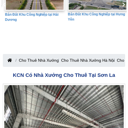
Bán Đất Khu Công Nghiệp tại Hưng
Bán Đất Khu Công Nghiệp tại Hải
Yên
Dương
Cho Thuê Nhà Xưởng
Cho Thuê Nhà Xưởng Hà Nội
Cho T
KCN Có Nhà Xưởng Cho Thuê Tại Sơn La