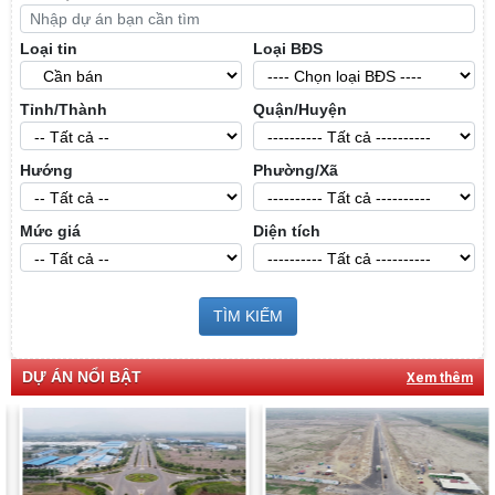
Loại tin
Loại BĐS
Tỉnh/Thành
Quận/Huyện
Hướng
Phường/Xã
Mức giá
Diện tích
TÌM KIẾM
DỰ ÁN NỔI BẬT
Xem thêm