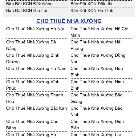
Bán Đất KCN Đăk Nông
Bán Đất KCN ĐắkLắk
Bán Đất KCN Gia Lai
Bán Đất KCN Hà Tĩnh
Bán Đất KCN Kon Tum
Bán Đất KCN Nghệ An
CHO THUÊ NHÀ XƯỞNG
Bán Đất KCN Ninh Thuận
Bán Đất KCN Phú Yên
Cho Thuê Nhà Xưởng Hà Nội
Cho Thuê Nhà Xưởng Hồ Chí
Bán Đất KCN Quảng Bình
Bán Đất KCN Quảng Nam
Minh
Bán Đất KCN Quảng Ngãi
Bán Đất KCN Bà Rịa - VT
Cho Thuê Nhà Xưởng Đà
Cho Thuê Nhà Xưởng Hải
Bán Đất KCN Cần Thơ
Bán Đất KCN An Giang
Nẵng
Phòng
Bán Đất KCN Bạc Liêu
Bán Đất KCN Bến Tre
Cho Thuê Nhà Xưởng Bình
Cho Thuê Nhà Xưởng Đồng
Bán Đất KCN Bình Phước
Bán Đất KCN Cà Mau
Dương
Nai
Bán Đất KCN Đồng Tháp
Bán Đất KCN Hậu Giang
Cho Thuê Nhà Xưởng Hà Nam
Cho Thuê Nhà Xưởng Hòa
Bán Đất KCN Kiên Giang
Bán Đất KCN Long An
Bình
Bán Đất KCN Sóc Trăng
Bán Đất KCN Tây Ninh
Cho Thuê Nhà Xưởng Vĩnh
Cho Thuê Nhà Xưởng Ninh
Bán Đất KCN Tiền Giang
Bán Đất KCN Trà Vinh
Phúc
Bình
Bán Đất KCN Vĩnh Long
Bán Đất KCN Hải Dương
Cho Thuê Nhà Xưởng Thanh
Cho Thuê Nhà Xưởng Bắc
Bán Đất KCN Hưng Yên
Bán Đất KCN Quảng Ninh
Hóa
Giang
Cho Thuê Nhà Xưởng Bắc Kạn
Cho Thuê Nhà Xưởng Bắc
Ninh
Cho Thuê Nhà Xưởng Cao
Cho Thuê Nhà Xưởng Điện
Bằng
Biên
Cho Thuê Nhà Xưởng Hà
Cho Thuê Nhà Xưởng Lai