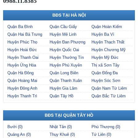
0988.11.8385
BĐS TẠI HÀ NỘI
Quận Ba Đình
Quận Cầu Giấy
Quận Hoàn Kiếm
Quận Hai Bà Trưng
Huyện Mê Linh
Huyện Ba Vì
Huyện Phúc Thọ
Huyện Đan Phượng
Huyện Thạch Thất
Huyện Hoài Đức
Huyện Quốc Oai
Huyện Chương Mỹ
Huyện Thanh Oai
Huyện Thường Tín
Huyện Mỹ Đức
Huyện Ứng Hòa
Huyện Phú Xuyên
Thị xã Sơn Tây
Quận Hà Đông
Quận Long Biên
Quận Đống Đa
Quận Hoàng Mai
Quận Thanh Xuân
Huyện Sóc Sơn
Huyện Đông Anh
Huyện Gia Lâm
Quận Nam Từ Liêm
Huyện Thanh Trì
Quận Tây Hồ
Quận Bắc Từ Liêm
BĐS TẠI QUẬN TÂY HỒ
Bưởi (0)
Nhật Tân (0)
Phú Thượng (0)
Quảng An (0)
Thụy Khuê (0)
Tứ Liên (0)