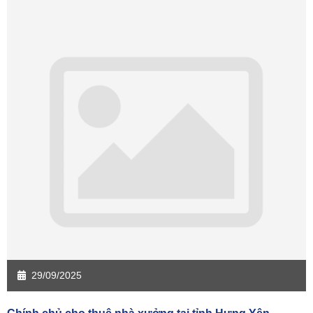
Sàn giao dịch Quảng Ngãi
Sàn giao dịch Bà Rịa - VT
Sàn giao dịch Cần Thơ
Sàn giao dịch An Giang
Sàn giao dịch Bạc Liêu
Sàn giao dịch Bến Tre
Sàn giao dịch Bình Phước
Sàn giao dịch Cà Mau
Sàn giao dịch Đồng Tháp
Sàn giao dịch Hậu Giang
Sàn giao dịch Kiên Giang
Sàn giao dịch Long An
Sàn giao dịch Sóc Trăng
Sàn giao dịch Tây Ninh
Sàn giao dịch Tiền Giang
Sàn giao dịch Trà Vinh
Sàn giao dịch Vĩnh Long
Sàn giao dịch Hải Dương
Sàn giao dịch Hưng Yên
Sàn giao dịch Quảng Ninh
29/09/2025