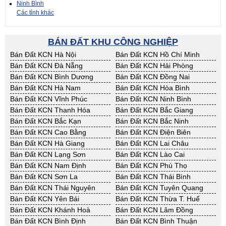
Ninh Bình
Các tỉnh khác
BÁN ĐẤT KHU CÔNG NGHIỆP
Bán Đất KCN Hà Nội
Bán Đất KCN Hồ Chí Minh
Bán Đất KCN Đà Nẵng
Bán Đất KCN Hải Phòng
Bán Đất KCN Bình Dương
Bán Đất KCN Đồng Nai
Bán Đất KCN Hà Nam
Bán Đất KCN Hòa Bình
Bán Đất KCN Vĩnh Phúc
Bán Đất KCN Ninh Bình
Bán Đất KCN Thanh Hóa
Bán Đất KCN Bắc Giang
Bán Đất KCN Bắc Kạn
Bán Đất KCN Bắc Ninh
Bán Đất KCN Cao Bằng
Bán Đất KCN Điện Biên
Bán Đất KCN Hà Giang
Bán Đất KCN Lai Châu
Bán Đất KCN Lạng Sơn
Bán Đất KCN Lào Cai
Bán Đất KCN Nam Định
Bán Đất KCN Phú Thọ
Bán Đất KCN Sơn La
Bán Đất KCN Thái Bình
Bán Đất KCN Thái Nguyên
Bán Đất KCN Tuyên Quang
Bán Đất KCN Yên Bái
Bán Đất KCN Thừa T. Huế
Bán Đất KCN Khánh Hoà
Bán Đất KCN Lâm Đồng
Bán Đất KCN Bình Định
Bán Đất KCN Bình Thuận