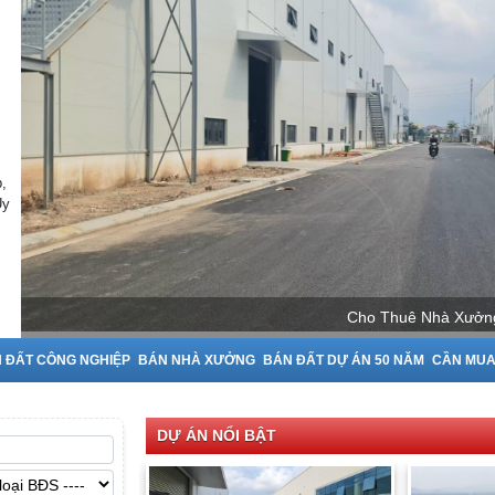
,
Uy
Cho Thuê N
 ĐẤT CÔNG NGHIỆP
BÁN NHÀ XƯỞNG
BÁN ĐẤT DỰ ÁN 50 NĂM
CẦN MU
DỰ ÁN NỔI BẬT