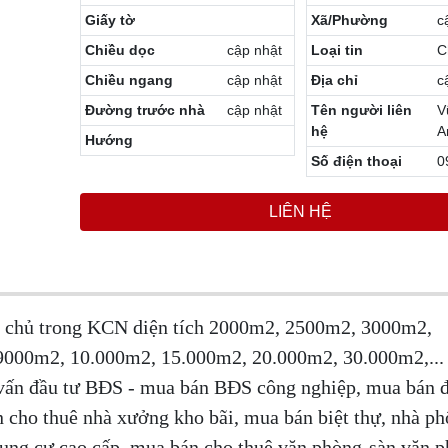
Giấy tờ
Xã/Phường
c
Chiều dọc
cập nhật
Loại tin
C
Chiều ngang
cập nhật
Địa chỉ
c
Đường trước nhà
cập nhật
Tên người liên
V
hệ
A
Hướng
Số điện thoại
0
LIÊN HỆ
h chủ trong KCN diện tích 2000m2, 2500m2, 3000m2,
00m2, 10.000m2, 15.000m2, 20.000m2, 30.000m2,... 
 vấn đầu tư BĐS -
mua bán BĐS công nghiệp, mua bán đ
n cho thuê nhà xưởng kho bãi,
mua bán biệt thự, nhà ph
chung cư cao cấp, mua bán cho thuê văn phòng-sàn văn 