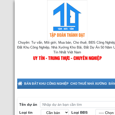
Chuyên: Tư vấn, Môi giới, Mua bán, Cho thuê, BĐS Công Nghiệp
Đất Khu Công Nghiệp, Nhà Xưởng Kho Bãi, Đất Dự Án 50 Năm 
Tín Nhất Việt Nam
UY TÍN - TRUNG THỰC - CHUYÊN NGHIỆP
Cho Thuê Nhà Xưởng tại Bắc Ninh
BÁN ĐẤT KHU CÔNG NGHIỆP
CHO THUÊ NHÀ XƯỞNG
BÁN
Tên dự án
Loại tin
Loại BĐS