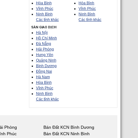
Hòa Bình
Hòa Bình
Vĩnh Phúc
Vĩnh Phúc
Ninh Bình
Ninh Bình
Các tỉnh khác
Các tỉnh khác
SÀN GIAO DỊCH
Hà Nội
Hồ Chí Minh
Đà Nẵng
Hải Phòng
Hưng Yên
Quảng Ninh
Bình Dương
Đồng Nai
Hà Nam
Hòa Bình
Vĩnh Phúc
Ninh Bình
Các tỉnh khác
ải Phòng
Bán Đất KCN Bình Dương
ĩnh Phúc
Bán Đất KCN Ninh Bình