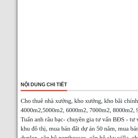
NỘI DUNG CHI TIẾT
Cho thuê nhà xưởng, kho xưởng, kho bãi chín
4000m2,5000m2, 6000m2, 7000m2, 8000m2, 90
Tuấn anh râu bạc- chuyên gia tư vấn BĐS - tư
khu đô thị, mua bán đất dự án 50 năm, mua bá
duplex, căn hộ penthouses, căn hộ sky villa, 