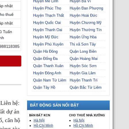
Huyện Mê Linh
Huyện Ba Vì
ập nhật
Huyện Phúc Thọ
Huyện Đan Phượng
ho thuê
Huyện Thạch Thất
Huyện Hoài Đức
Huyện Quốc Oai
Huyện Chương Mỹ
ập nhật
Huyện Thanh Oai
Huyện Thường Tín
ũ Tuấn
Huyện Mỹ Đức
Huyện Ứng Hòa
nh
Huyện Phú Xuyên
Thị xã Sơn Tây
988118385
Quận Hà Đông
Quận Long Biên
Quận Đống Đa
Quận Hoàng Mai
Quận Thanh Xuân
Huyện Sóc Sơn
Huyện Đông Anh
Huyện Gia Lâm
Quận Nam Từ Liêm
Huyện Thanh Trì
Quận Tây Hồ
Quận Bắc Từ Liêm
Liên hệ:
BẤT ĐỘNG SẢN NỔI BẬT
ất dự án
BÁN ĐẤT KCN
CHO THUÊ NHÀ XƯỞNG
ố, căn hộ
Hà Nội
Hà Nội
Hồ Chí Minh
Hồ Chí Minh
phòng-tòa