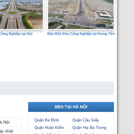
t Khu Công Nghiệp tại Hưng Yên
Bá
Dị
Hu
SÀN GIAO DỊCH BẤT ĐỘNG SẢN
THÀNH ĐẠT
BĐS TẠI HÀ NỘI
Quận Ba Đình
Quận Cầu Giấy
à Nội
Quận Hoàn Kiếm
Quận Hai Bà Trưng
ập nhật