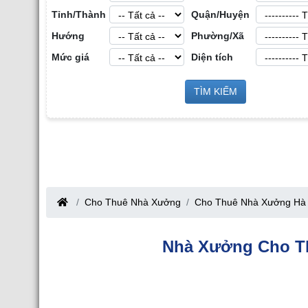
Tỉnh/Thành
Quận/Huyện
Hướng
Phường/Xã
Mức giá
Diện tích
Cho Thuê N
ất Động Sản Công
TÌM KIẾM
Cho Thuê Nhà Xưởng tại Hưng Yên
 Bắc Giang
Cho Thuê Nhà Xưởng
Cho Thuê Nhà Xưởng Hà 
Nhà Xưởng Cho Th