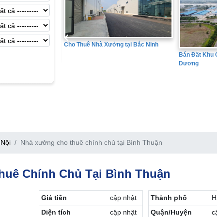
hà Xưởng tại Bắc Ninh
Bán Đấ
Bán Đất Khu Công Nghiệp tại Hải
Dương
Nội
Nhà xưởng cho thuê chính chủ tại Bình Thuận
uê Chính Chủ Tại Bình Thuận
Giá tiền
cập nhật
Thành phố
H
Diện tích
cập nhật
Quận/Huyện
c