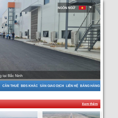
NGÔN NGỮ
hà Xưởng tại Bắc Giang
A
CẦN THUÊ
BĐS KHÁC
SÀN GIAO DỊCH
LIÊN HỆ
BẢNG HÀNG
Xem thêm