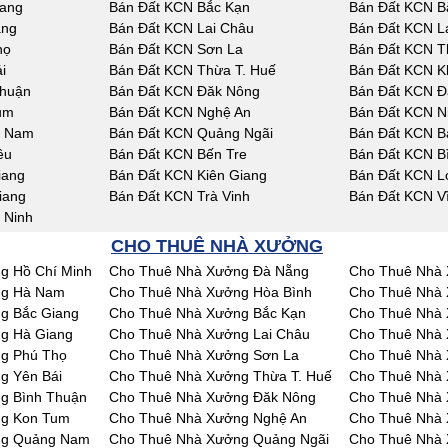
iang
Bán Đất KCN Bắc Kạn
Bán Đất KCN B
ang
Bán Đất KCN Lai Châu
Bán Đất KCN L
họ
Bán Đất KCN Sơn La
Bán Đất KCN T
i
Bán Đất KCN Thừa T. Huế
Bán Đất KCN K
Thuận
Bán Đất KCN Đăk Nông
Bán Đất KCN Đ
um
Bán Đất KCN Nghệ An
Bán Đất KCN N
g Nam
Bán Đất KCN Quảng Ngãi
Bán Đất KCN Bà
êu
Bán Đất KCN Bến Tre
Bán Đất KCN B
iang
Bán Đất KCN Kiên Giang
Bán Đất KCN L
iang
Bán Đất KCN Trà Vinh
Bán Đất KCN V
 Ninh
CHO THUÊ NHÀ XƯỞNG
g Hồ Chí Minh
Cho Thuê Nhà Xưởng Đà Nẵng
Cho Thuê Nhà 
ng Hà Nam
Cho Thuê Nhà Xưởng Hòa Bình
Cho Thuê Nhà 
g Bắc Giang
Cho Thuê Nhà Xưởng Bắc Kạn
Cho Thuê Nhà 
g Hà Giang
Cho Thuê Nhà Xưởng Lai Châu
Cho Thuê Nhà
g Phú Thọ
Cho Thuê Nhà Xưởng Sơn La
Cho Thuê Nhà 
g Yên Bái
Cho Thuê Nhà Xưởng Thừa T. Huế
Cho Thuê Nhà
g Bình Thuận
Cho Thuê Nhà Xưởng Đăk Nông
Cho Thuê Nhà
ng Kon Tum
Cho Thuê Nhà Xưởng Nghệ An
Cho Thuê Nhà 
ng Quảng Nam
Cho Thuê Nhà Xưởng Quảng Ngãi
Cho Thuê Nhà 