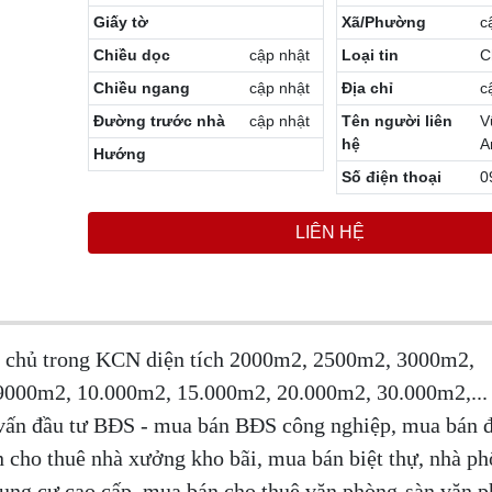
Giấy tờ
Xã/Phường
c
Chiều dọc
cập nhật
Loại tin
C
Chiều ngang
cập nhật
Địa chỉ
c
Đường trước nhà
cập nhật
Tên người liên
V
hệ
A
Hướng
Số điện thoại
0
LIÊN HỆ
h chủ trong KCN diện tích 2000m2, 2500m2, 3000m2,
00m2, 10.000m2, 15.000m2, 20.000m2, 30.000m2,... 
 vấn đầu tư BĐS -
mua bán BĐS công nghiệp, mua bán đ
n cho thuê nhà xưởng kho bãi,
mua bán biệt thự, nhà ph
chung cư cao cấp, mua bán cho thuê văn phòng-sàn văn 