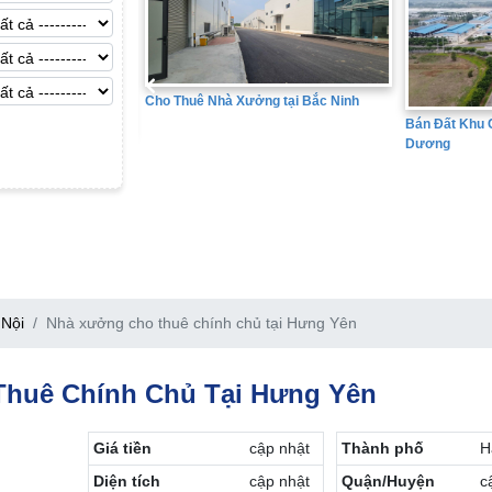
ng tại Bắc Ninh
Bán Đất Khu 
Bán Đất Khu Công Nghiệp tại Hải
Dương
Nội
Nhà xưởng cho thuê chính chủ tại Hưng Yên
huê Chính Chủ Tại Hưng Yên
Giá tiền
cập nhật
Thành phố
H
Diện tích
cập nhật
Quận/Huyện
c