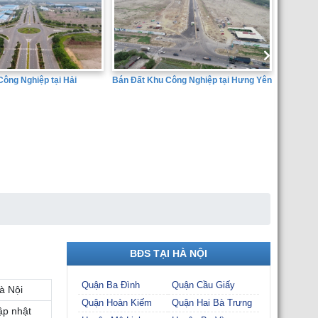
Công Nghiệp tại Hưng Yên
Bán đất 
Dịch Vụ 
Huyện Ân
SÀN GIAO DỊCH BẤT ĐỘNG SẢN
THÀNH ĐẠT
BĐS TẠI HÀ NỘI
Quận Ba Đình
Quận Cầu Giấy
à Nội
Quận Hoàn Kiếm
Quận Hai Bà Trưng
ập nhật