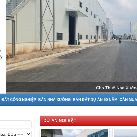
,
Uy
Cho Thuê Nhà Xưởng 
 ĐẤT CÔNG NGHIỆP
BÁN NHÀ XƯỞNG
BÁN ĐẤT DỰ ÁN 50 NĂM
CẦN MU
DỰ ÁN NỔI BẬT