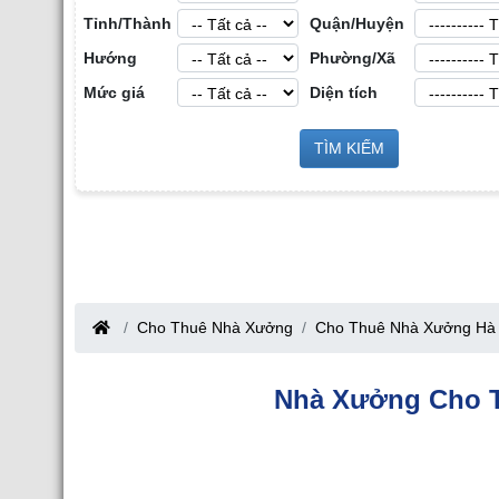
Tỉnh/Thành
Quận/Huyện
Hướng
Phường/Xã
Mức giá
Diện tích
Cho Thuê Nhà Xưở
 Sản Công
TÌM KIẾM
Cho Thuê Nhà Xưởng tại Hưng Yên
ang
Cho Thuê Nhà Xưởng
Cho Thuê Nhà Xưởng Hà 
Nhà Xưởng Cho T