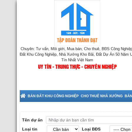
Chuyên: Tư vấn, Môi giới, Mua bán, Cho thuê, BĐS Công Nghiệp
Đất Khu Công Nghiệp, Nhà Xưởng Kho Bãi, Đất Dự Án 50 Năm 
Tín Nhất Việt Nam
UY TÍN - TRUNG THỰC - CHUYÊN NGHIỆP
uê Nhà Xưởng tại Bắc Ninh
BÁN ĐẤT KHU CÔNG NGHIỆP
CHO THUÊ NHÀ XƯỞNG
BÁN
Tên dự án
Loại tin
Loại BĐS