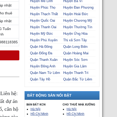
Huyện Mê Linh
Huyện Ba Vì
ập nhật
Huyện Phúc Thọ
Huyện Đan Phượng
ho thuê
Huyện Thạch Thất
Huyện Hoài Đức
Huyện Quốc Oai
Huyện Chương Mỹ
ập nhật
Huyện Thanh Oai
Huyện Thường Tín
ũ Tuấn
Huyện Mỹ Đức
Huyện Ứng Hòa
nh
Huyện Phú Xuyên
Thị xã Sơn Tây
988118385
Quận Hà Đông
Quận Long Biên
Quận Đống Đa
Quận Hoàng Mai
Quận Thanh Xuân
Huyện Sóc Sơn
Huyện Đông Anh
Huyện Gia Lâm
Quận Nam Từ Liêm
Huyện Thanh Trì
Quận Tây Hồ
Quận Bắc Từ Liêm
Liên hệ:
BẤT ĐỘNG SẢN NỔI BẬT
ất dự án
BÁN ĐẤT KCN
CHO THUÊ NHÀ XƯỞNG
ố, căn hộ
Hà Nội
Hà Nội
Hồ Chí Minh
Hồ Chí Minh
phòng-tòa