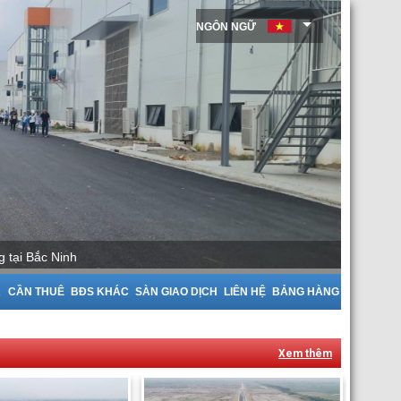
NGÔN NGỮ
tại Bắc Giang
A
CẦN THUÊ
BĐS KHÁC
SÀN GIAO DỊCH
LIÊN HỆ
BẢNG HÀNG
Xem thêm