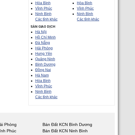
Hòa Bình
Hòa Bình
Vĩnh Phúc
Vĩnh Phúc
Ninh Bình
Ninh Bình
Các tỉnh khác
Các tỉnh khác
SÀN GIAO DỊCH
Hà Nội
Hồ Chí Minh
Đà Nẵng
Hải Phòng
Hưng Yên
Quảng Ninh
Bình Dương
Đồng Nai
Hà Nam
Hòa Bình
Vĩnh Phúc
Ninh Bình
Các tỉnh khác
ải Phòng
Bán Đất KCN Bình Dương
ĩnh Phúc
Bán Đất KCN Ninh Bình