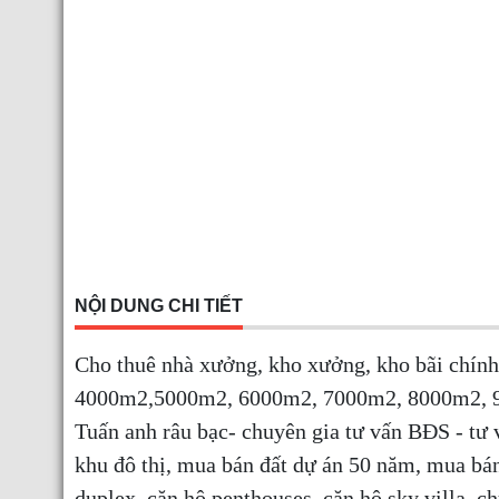
NỘI DUNG CHI TIẾT
Cho thuê nhà xưởng, kho xưởng, kho bãi chín
4000m2,5000m2, 6000m2, 7000m2, 8000m2, 90
Tuấn anh râu bạc- chuyên gia tư vấn BĐS - tư
khu đô thị, mua bán đất dự án 50 năm, mua bá
duplex, căn hộ penthouses, căn hộ sky villa, 