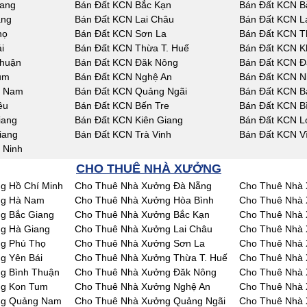
iang
Bán Đất KCN Bắc Kạn
Bán Đất KCN B
ang
Bán Đất KCN Lai Châu
Bán Đất KCN L
họ
Bán Đất KCN Sơn La
Bán Đất KCN T
i
Bán Đất KCN Thừa T. Huế
Bán Đất KCN K
Thuận
Bán Đất KCN Đăk Nông
Bán Đất KCN Đ
um
Bán Đất KCN Nghệ An
Bán Đất KCN N
g Nam
Bán Đất KCN Quảng Ngãi
Bán Đất KCN Bà
êu
Bán Đất KCN Bến Tre
Bán Đất KCN B
iang
Bán Đất KCN Kiên Giang
Bán Đất KCN L
iang
Bán Đất KCN Trà Vinh
Bán Đất KCN V
 Ninh
CHO THUÊ NHÀ XƯỞNG
g Hồ Chí Minh
Cho Thuê Nhà Xưởng Đà Nẵng
Cho Thuê Nhà 
ng Hà Nam
Cho Thuê Nhà Xưởng Hòa Bình
Cho Thuê Nhà 
g Bắc Giang
Cho Thuê Nhà Xưởng Bắc Kạn
Cho Thuê Nhà 
g Hà Giang
Cho Thuê Nhà Xưởng Lai Châu
Cho Thuê Nhà
g Phú Thọ
Cho Thuê Nhà Xưởng Sơn La
Cho Thuê Nhà 
g Yên Bái
Cho Thuê Nhà Xưởng Thừa T. Huế
Cho Thuê Nhà
g Bình Thuận
Cho Thuê Nhà Xưởng Đăk Nông
Cho Thuê Nhà
ng Kon Tum
Cho Thuê Nhà Xưởng Nghệ An
Cho Thuê Nhà 
ng Quảng Nam
Cho Thuê Nhà Xưởng Quảng Ngãi
Cho Thuê Nhà 