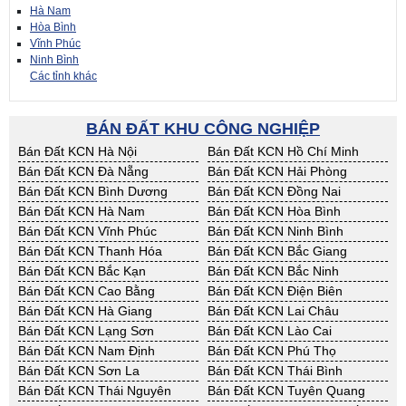
Hà Nam
Hòa Bình
Vĩnh Phúc
Ninh Bình
Các tỉnh khác
BÁN ĐẤT KHU CÔNG NGHIỆP
Bán Đất KCN Hà Nội
Bán Đất KCN Hồ Chí Minh
Bán Đất KCN Đà Nẵng
Bán Đất KCN Hải Phòng
Bán Đất KCN Bình Dương
Bán Đất KCN Đồng Nai
Bán Đất KCN Hà Nam
Bán Đất KCN Hòa Bình
Bán Đất KCN Vĩnh Phúc
Bán Đất KCN Ninh Bình
Bán Đất KCN Thanh Hóa
Bán Đất KCN Bắc Giang
Bán Đất KCN Bắc Kạn
Bán Đất KCN Bắc Ninh
Bán Đất KCN Cao Bằng
Bán Đất KCN Điện Biên
Bán Đất KCN Hà Giang
Bán Đất KCN Lai Châu
Bán Đất KCN Lạng Sơn
Bán Đất KCN Lào Cai
Bán Đất KCN Nam Định
Bán Đất KCN Phú Thọ
Bán Đất KCN Sơn La
Bán Đất KCN Thái Bình
Bán Đất KCN Thái Nguyên
Bán Đất KCN Tuyên Quang