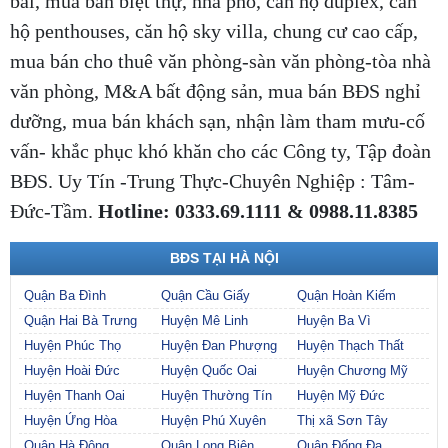
bãi,
mua bán biệt thự, nhà phố, căn hộ duplex, căn
hộ penthouses, căn hộ sky villa, chung cư cao cấp,
mua bán cho thuê văn phòng-sàn văn phòng-tòa nhà
văn phòng, M&A bất động sản, mua bán BĐS nghỉ
dưỡng, mua bán khách sạn, nhận làm tham mưu-cố
vấn- khắc phục khó khăn cho các Công ty, Tập đoàn
BĐS. Uy Tín -Trung Thực-Chuyên Nghiệp : Tâm-
Đức-Tầm.
Hotline: 0333.69.1111 & 0988.11.8385
BĐS TẠI HÀ NỘI
Quận Ba Đình
Quận Cầu Giấy
Quận Hoàn Kiếm
Quận Hai Bà Trưng
Huyện Mê Linh
Huyện Ba Vì
Huyện Phúc Thọ
Huyện Đan Phượng
Huyện Thạch Thất
Huyện Hoài Đức
Huyện Quốc Oai
Huyện Chương Mỹ
Huyện Thanh Oai
Huyện Thường Tín
Huyện Mỹ Đức
Huyện Ứng Hòa
Huyện Phú Xuyên
Thị xã Sơn Tây
Quận Hà Đông
Quận Long Biên
Quận Đống Đa