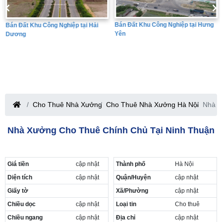
Bán Đất Khu Công Nghiệp tại Hưng
Bán Đất Khu Công Nghiệp tại Hải
Yên
Dương
Cho Thuê Nhà Xưởng
Cho Thuê Nhà Xưởng Hà Nội
Nhà x
Nhà Xưởng Cho Thuê Chính Chủ Tại Ninh Thuận
Giá tiền
cập nhật
Thành phố
Hà Nội
Diện tích
cập nhật
Quận/Huyện
cập nhật
Giấy tờ
Xã/Phường
cập nhật
Chiều dọc
cập nhật
Loại tin
Cho thuê
Chiều ngang
cập nhật
Địa chỉ
cập nhật