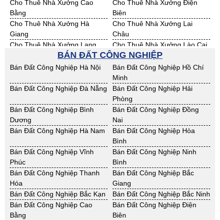
Cho Thuê Nhà Xưởng Cao
Cho Thuê Nhà Xưởng Điện
Bằng
Biên
Cho Thuê Nhà Xưởng Hà
Cho Thuê Nhà Xưởng Lai
Giang
Châu
Cho Thuê Nhà Xưởng Lạng
Cho Thuê Nhà Xưởng Lào Cai
BÁN ĐẤT CÔNG NGHIỆP
Sơn
Cho Thuê Nhà Xưởng Nam
Cho Thuê Nhà Xưởng Phú Thọ
Bán Đất Công Nghiệp Hà Nội
Bán Đất Công Nghiệp Hồ Chí
Định
Minh
Cho Thuê Nhà Xưởng Sơn La
Cho Thuê Nhà Xưởng Thái
Bán Đất Công Nghiệp Đà Nẵng
Bán Đất Công Nghiệp Hải
Bình
Phòng
Cho Thuê Nhà Xưởng Thái
Cho Thuê Nhà Xưởng Tuyên
Bán Đất Công Nghiệp Bình
Bán Đất Công Nghiệp Đồng
Nguyên
Quang
Dương
Nai
Cho Thuê Nhà Xưởng Yên Bái
Cho Thuê Nhà Xưởng Thừa T.
Bán Đất Công Nghiệp Hà Nam
Bán Đất Công Nghiệp Hòa
Huế
Bình
Cho Thuê Nhà Xưởng Khánh
Cho Thuê Nhà Xưởng Lâm
Bán Đất Công Nghiệp Vĩnh
Bán Đất Công Nghiệp Ninh
Hoà
Đồng
Phúc
Bình
Cho Thuê Nhà Xưởng Bình
Cho Thuê Nhà Xưởng Bình
Bán Đất Công Nghiệp Thanh
Bán Đất Công Nghiệp Bắc
Định
Thuận
Hóa
Giang
Cho Thuê Nhà Xưởng Đăk
Cho Thuê Nhà Xưởng ĐắkLắk
Bán Đất Công Nghiệp Bắc Kạn
Bán Đất Công Nghiệp Bắc Ninh
Nông
Bán Đất Công Nghiệp Cao
Bán Đất Công Nghiệp Điện
Cho Thuê Nhà Xưởng Gia Lai
Cho Thuê Nhà Xưởng Hà Tĩnh
Bằng
Biên