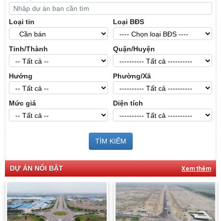
Loại tin
Loại BĐS
Tỉnh/Thành
Quận/Huyện
Hướng
Phường/Xã
Mức giá
Diện tích
TÌM KIẾM
DỰ ÁN NỔI BẬT
Xem thêm