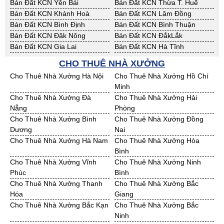
Bán Đất KCN Yên Bái
Bán Đất KCN Thừa T. Huế
Bán Đất KCN Khánh Hoà
Bán Đất KCN Lâm Đồng
Bán Đất KCN Bình Định
Bán Đất KCN Bình Thuận
Bán Đất KCN Đăk Nông
Bán Đất KCN ĐắkLắk
Bán Đất KCN Gia Lai
Bán Đất KCN Hà Tĩnh
Bán Đất KCN Kon Tum
Bán Đất KCN Nghệ An
CHO THUÊ NHÀ XƯỞNG
Bán Đất KCN Ninh Thuận
Bán Đất KCN Phú Yên
Cho Thuê Nhà Xưởng Hà Nội
Cho Thuê Nhà Xưởng Hồ Chí
Bán Đất KCN Quảng Bình
Bán Đất KCN Quảng Nam
Minh
Bán Đất KCN Quảng Ngãi
Bán Đất KCN Bà Rịa - VT
Cho Thuê Nhà Xưởng Đà
Cho Thuê Nhà Xưởng Hải
Bán Đất KCN Cần Thơ
Bán Đất KCN An Giang
Nẵng
Phòng
Bán Đất KCN Bạc Liêu
Bán Đất KCN Bến Tre
Cho Thuê Nhà Xưởng Bình
Cho Thuê Nhà Xưởng Đồng
Bán Đất KCN Bình Phước
Bán Đất KCN Cà Mau
Dương
Nai
Bán Đất KCN Đồng Tháp
Bán Đất KCN Hậu Giang
Cho Thuê Nhà Xưởng Hà Nam
Cho Thuê Nhà Xưởng Hòa
Bán Đất KCN Kiên Giang
Bán Đất KCN Long An
Bình
Bán Đất KCN Sóc Trăng
Bán Đất KCN Tây Ninh
Cho Thuê Nhà Xưởng Vĩnh
Cho Thuê Nhà Xưởng Ninh
Bán Đất KCN Tiền Giang
Bán Đất KCN Trà Vinh
Phúc
Bình
Bán Đất KCN Vĩnh Long
Bán Đất KCN Hải Dương
Cho Thuê Nhà Xưởng Thanh
Cho Thuê Nhà Xưởng Bắc
Bán Đất KCN Hưng Yên
Bán Đất KCN Quảng Ninh
Hóa
Giang
Cho Thuê Nhà Xưởng Bắc Kạn
Cho Thuê Nhà Xưởng Bắc
Ninh