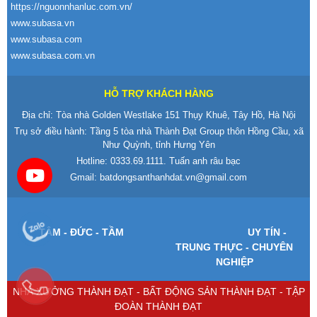
https://nguonnhanluc.com.vn/
www.subasa.vn
www.subasa.com
www.subasa.com.vn
HỖ TRỢ KHÁCH HÀNG
Địa chỉ: Tòa nhà Golden Westlake 151 Thụy Khuê, Tây Hồ, Hà Nội
Trụ sở điều hành: Tầng 5 tòa nhà Thành Đạt Group thôn Hồng Cầu, xã
Như Quỳnh, tỉnh Hưng Yên
Hotline:
0333.69.1111
. Tuấn anh râu bạc
Gmail:
batdongsanthanhdat.vn@gmail.com
T
ÂM -
Đ
ỨC - TẦM
UY T
ÍN -
TRUNG TH
ỰC - CHUY
ÊN
NGHI
ỆP
NHÀ XƯỞNG THÀNH ĐẠT - BẤT ĐỘNG SẢN THÀNH ĐẠT - TẬP
ĐOÀN THÀNH ĐẠT