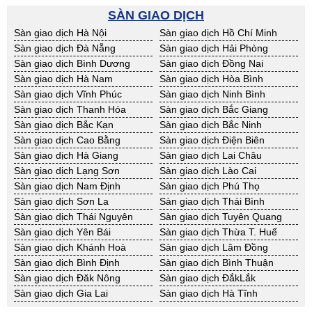
BĐS khác Kon Tum
BĐS khác Nghệ An
SÀN GIAO DỊCH
BĐS khác Ninh Thuận
BĐS khác Phú Yên
Sàn giao dịch Hà Nội
Sàn giao dịch Hồ Chí Minh
BĐS khác Quảng Bình
BĐS khác Quảng Nam
Sàn giao dịch Đà Nẵng
Sàn giao dịch Hải Phòng
BĐS khác Quảng Ngãi
BĐS khác Bà Rịa - VT
Sàn giao dịch Bình Dương
Sàn giao dịch Đồng Nai
BĐS khác Cần Thơ
BĐS khác An Giang
Sàn giao dịch Hà Nam
Sàn giao dịch Hòa Bình
BĐS khác Bạc Liêu
BĐS khác Bến Tre
Sàn giao dịch Vĩnh Phúc
Sàn giao dịch Ninh Bình
BĐS khác Bình Phước
BĐS khác Cà Mau
Sàn giao dịch Thanh Hóa
Sàn giao dịch Bắc Giang
BĐS khác Đồng Tháp
BĐS khác Hậu Giang
Sàn giao dịch Bắc Kạn
Sàn giao dịch Bắc Ninh
BĐS khác Kiên Giang
BĐS khác Long An
Sàn giao dịch Cao Bằng
Sàn giao dịch Điện Biên
BĐS khác Sóc Trăng
BĐS khác Tây Ninh
Sàn giao dịch Hà Giang
Sàn giao dịch Lai Châu
BĐS khác Tiền Giang
BĐS khác Trà Vinh
Sàn giao dịch Lạng Sơn
Sàn giao dịch Lào Cai
BĐS khác Vĩnh Long
BĐS khác Hải Dương
Sàn giao dịch Nam Định
Sàn giao dịch Phú Thọ
BĐS khác Hưng Yên
BĐS khác Quảng Ninh
Sàn giao dịch Sơn La
Sàn giao dịch Thái Bình
Sàn giao dịch Thái Nguyên
Sàn giao dịch Tuyên Quang
Sàn giao dịch Yên Bái
Sàn giao dịch Thừa T. Huế
Sàn giao dịch Khánh Hoà
Sàn giao dịch Lâm Đồng
Sàn giao dịch Bình Định
Sàn giao dịch Bình Thuận
Sàn giao dịch Đăk Nông
Sàn giao dịch ĐắkLắk
Sàn giao dịch Gia Lai
Sàn giao dịch Hà Tĩnh
Sàn giao dịch Kon Tum
Sàn giao dịch Nghệ An