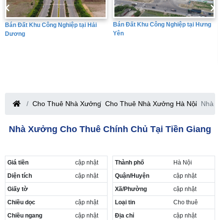
Bán Đất Khu Công Nghiệp tại Hưng
Bán Đất Khu Công Nghiệp tại Hải
Yên
Dương
Cho Thuê Nhà Xưởng
Cho Thuê Nhà Xưởng Hà Nội
Nhà x
Nhà Xưởng Cho Thuê Chính Chủ Tại Tiền Giang
Giá tiền
cập nhật
Thành phố
Hà Nội
Diện tích
cập nhật
Quận/Huyện
cập nhật
Giấy tờ
Xã/Phường
cập nhật
Chiều dọc
cập nhật
Loại tin
Cho thuê
Chiều ngang
cập nhật
Địa chỉ
cập nhật