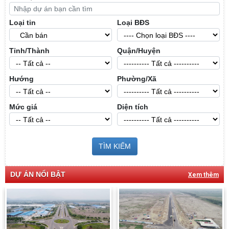
Loại tin
Loại BĐS
Tỉnh/Thành
Quận/Huyện
Hướng
Phường/Xã
Mức giá
Diện tích
TÌM KIẾM
DỰ ÁN NỔI BẬT
Xem thêm