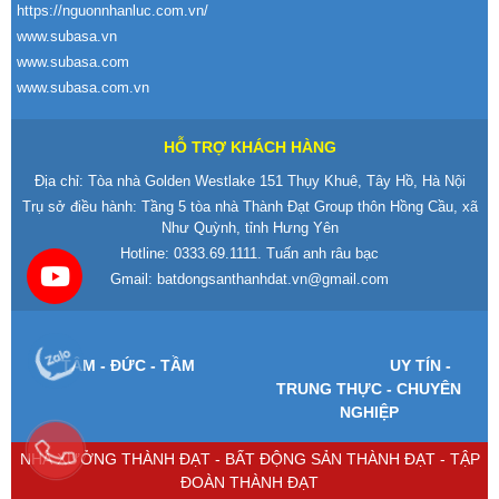
https://nguonnhanluc.com.vn/
www.subasa.vn
www.subasa.com
www.subasa.com.vn
HỖ TRỢ KHÁCH HÀNG
Địa chỉ: Tòa nhà Golden Westlake 151 Thụy Khuê, Tây Hồ, Hà Nội
Trụ sở điều hành: Tầng 5 tòa nhà Thành Đạt Group thôn Hồng Cầu, xã
Như Quỳnh, tỉnh Hưng Yên
Hotline:
0333.69.1111
. Tuấn anh râu bạc
Gmail:
batdongsanthanhdat.vn@gmail.com
T
ÂM -
Đ
ỨC - TẦM
UY T
ÍN -
TRUNG TH
ỰC - CHUY
ÊN
NGHI
ỆP
NHÀ XƯỞNG THÀNH ĐẠT - BẤT ĐỘNG SẢN THÀNH ĐẠT - TẬP
ĐOÀN THÀNH ĐẠT