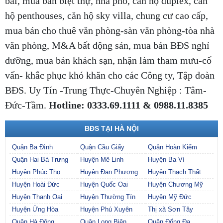
bãi,
mua bán biệt thự, nhà phố, căn hộ duplex, căn
hộ penthouses, căn hộ sky villa, chung cư cao cấp,
mua bán cho thuê văn phòng-sàn văn phòng-tòa nhà
văn phòng, M&A bất động sản, mua bán BĐS nghỉ
dưỡng, mua bán khách sạn, nhận làm tham mưu-cố
vấn- khắc phục khó khăn cho các Công ty, Tập đoàn
BĐS. Uy Tín -Trung Thực-Chuyên Nghiệp : Tâm-
Đức-Tầm.
Hotline: 0333.69.1111 & 0988.11.8385
BĐS TẠI HÀ NỘI
Quận Ba Đình
Quận Cầu Giấy
Quận Hoàn Kiếm
Quận Hai Bà Trưng
Huyện Mê Linh
Huyện Ba Vì
Huyện Phúc Thọ
Huyện Đan Phượng
Huyện Thạch Thất
Huyện Hoài Đức
Huyện Quốc Oai
Huyện Chương Mỹ
Huyện Thanh Oai
Huyện Thường Tín
Huyện Mỹ Đức
Huyện Ứng Hòa
Huyện Phú Xuyên
Thị xã Sơn Tây
Quận Hà Đông
Quận Long Biên
Quận Đống Đa