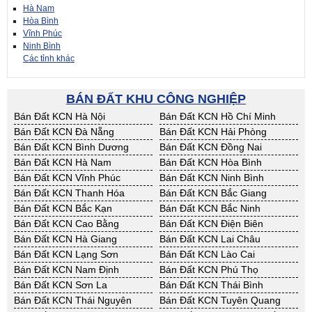
Hà Nam
Hòa Bình
Vĩnh Phúc
Ninh Bình
Các tỉnh khác
BÁN ĐẤT KHU CÔNG NGHIỆP
Bán Đất KCN Hà Nội
Bán Đất KCN Hồ Chí Minh
Bán Đất KCN Đà Nẵng
Bán Đất KCN Hải Phòng
Bán Đất KCN Bình Dương
Bán Đất KCN Đồng Nai
Bán Đất KCN Hà Nam
Bán Đất KCN Hòa Bình
Bán Đất KCN Vĩnh Phúc
Bán Đất KCN Ninh Bình
Bán Đất KCN Thanh Hóa
Bán Đất KCN Bắc Giang
Bán Đất KCN Bắc Kạn
Bán Đất KCN Bắc Ninh
Bán Đất KCN Cao Bằng
Bán Đất KCN Điện Biên
Bán Đất KCN Hà Giang
Bán Đất KCN Lai Châu
Bán Đất KCN Lạng Sơn
Bán Đất KCN Lào Cai
Bán Đất KCN Nam Định
Bán Đất KCN Phú Thọ
Bán Đất KCN Sơn La
Bán Đất KCN Thái Bình
Bán Đất KCN Thái Nguyên
Bán Đất KCN Tuyên Quang