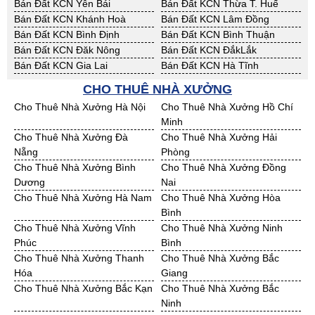
Bán Đất KCN Yên Bái
Bán Đất KCN Thừa T. Huế
Bán Đất KCN Khánh Hoà
Bán Đất KCN Lâm Đồng
Bán Đất KCN Bình Định
Bán Đất KCN Bình Thuận
Bán Đất KCN Đăk Nông
Bán Đất KCN ĐắkLắk
Bán Đất KCN Gia Lai
Bán Đất KCN Hà Tĩnh
Bán Đất KCN Kon Tum
Bán Đất KCN Nghệ An
CHO THUÊ NHÀ XƯỞNG
Bán Đất KCN Ninh Thuận
Bán Đất KCN Phú Yên
Cho Thuê Nhà Xưởng Hà Nội
Cho Thuê Nhà Xưởng Hồ Chí
Bán Đất KCN Quảng Bình
Bán Đất KCN Quảng Nam
Minh
Bán Đất KCN Quảng Ngãi
Bán Đất KCN Bà Rịa - VT
Cho Thuê Nhà Xưởng Đà
Cho Thuê Nhà Xưởng Hải
Bán Đất KCN Cần Thơ
Bán Đất KCN An Giang
Nẵng
Phòng
Bán Đất KCN Bạc Liêu
Bán Đất KCN Bến Tre
Cho Thuê Nhà Xưởng Bình
Cho Thuê Nhà Xưởng Đồng
Bán Đất KCN Bình Phước
Bán Đất KCN Cà Mau
Dương
Nai
Bán Đất KCN Đồng Tháp
Bán Đất KCN Hậu Giang
Cho Thuê Nhà Xưởng Hà Nam
Cho Thuê Nhà Xưởng Hòa
Bán Đất KCN Kiên Giang
Bán Đất KCN Long An
Bình
Bán Đất KCN Sóc Trăng
Bán Đất KCN Tây Ninh
Cho Thuê Nhà Xưởng Vĩnh
Cho Thuê Nhà Xưởng Ninh
Bán Đất KCN Tiền Giang
Bán Đất KCN Trà Vinh
Phúc
Bình
Bán Đất KCN Vĩnh Long
Bán Đất KCN Hải Dương
Cho Thuê Nhà Xưởng Thanh
Cho Thuê Nhà Xưởng Bắc
Bán Đất KCN Hưng Yên
Bán Đất KCN Quảng Ninh
Hóa
Giang
Cho Thuê Nhà Xưởng Bắc Kạn
Cho Thuê Nhà Xưởng Bắc
Ninh