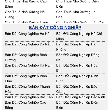
Cho Thuê Nhà Xưởng Cao
Cho Thuê Nhà Xưởng Điện
Bằng
Biên
Cho Thuê Nhà Xưởng Hà
Cho Thuê Nhà Xưởng Lai
Giang
Châu
Cho Thuê Nhà Xưởng Lạng
Cho Thuê Nhà Xưởng Lào Cai
BÁN ĐẤT CÔNG NGHIỆP
Sơn
Cho Thuê Nhà Xưởng Nam
Cho Thuê Nhà Xưởng Phú Thọ
Bán Đất Công Nghiệp Hà Nội
Bán Đất Công Nghiệp Hồ Chí
Định
Minh
Cho Thuê Nhà Xưởng Sơn La
Cho Thuê Nhà Xưởng Thái
Bán Đất Công Nghiệp Đà Nẵng
Bán Đất Công Nghiệp Hải
Bình
Phòng
Cho Thuê Nhà Xưởng Thái
Cho Thuê Nhà Xưởng Tuyên
Bán Đất Công Nghiệp Bình
Bán Đất Công Nghiệp Đồng
Nguyên
Quang
Dương
Nai
Cho Thuê Nhà Xưởng Yên Bái
Cho Thuê Nhà Xưởng Thừa T.
Bán Đất Công Nghiệp Hà Nam
Bán Đất Công Nghiệp Hòa
Huế
Bình
Cho Thuê Nhà Xưởng Khánh
Cho Thuê Nhà Xưởng Lâm
Bán Đất Công Nghiệp Vĩnh
Bán Đất Công Nghiệp Ninh
Hoà
Đồng
Phúc
Bình
Cho Thuê Nhà Xưởng Bình
Cho Thuê Nhà Xưởng Bình
Bán Đất Công Nghiệp Thanh
Bán Đất Công Nghiệp Bắc
Định
Thuận
Hóa
Giang
Cho Thuê Nhà Xưởng Đăk
Cho Thuê Nhà Xưởng ĐắkLắk
Bán Đất Công Nghiệp Bắc Kạn
Bán Đất Công Nghiệp Bắc Ninh
Nông
Bán Đất Công Nghiệp Cao
Bán Đất Công Nghiệp Điện
Cho Thuê Nhà Xưởng Gia Lai
Cho Thuê Nhà Xưởng Hà Tĩnh
Bằng
Biên