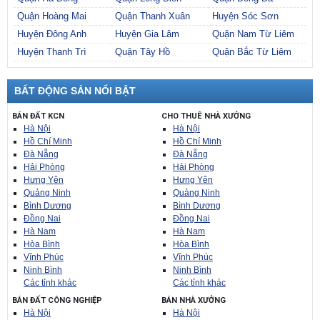
Quận Hoàng Mai
Quận Thanh Xuân
Huyện Sóc Sơn
Huyện Đông Anh
Huyện Gia Lâm
Quận Nam Từ Liêm
Huyện Thanh Trì
Quận Tây Hồ
Quận Bắc Từ Liêm
BẤT ĐỘNG SẢN NỔI BẬT
BÁN ĐẤT KCN
CHO THUÊ NHÀ XƯỞNG
Hà Nội
Hà Nội
Hồ Chí Minh
Hồ Chí Minh
Đà Nẵng
Đà Nẵng
Hải Phòng
Hải Phòng
Hưng Yên
Hưng Yên
Quảng Ninh
Quảng Ninh
Bình Dương
Bình Dương
Đồng Nai
Đồng Nai
Hà Nam
Hà Nam
Hòa Bình
Hòa Bình
Vĩnh Phúc
Vĩnh Phúc
Ninh Bình
Ninh Bình
Các tỉnh khác
Các tỉnh khác
BÁN ĐẤT CÔNG NGHIỆP
BÁN NHÀ XƯỞNG
Hà Nội
Hà Nội