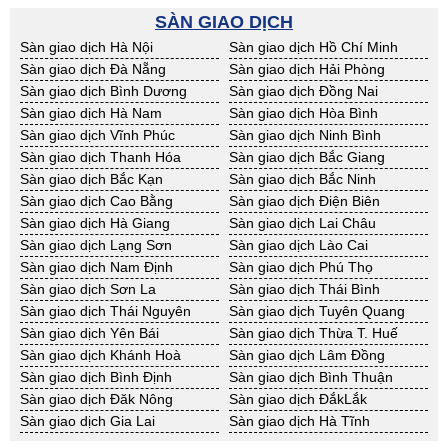
BĐS khác Kon Tum
BĐS khác Nghệ An
SÀN GIAO DỊCH
BĐS khác Ninh Thuận
BĐS khác Phú Yên
Sàn giao dịch Hà Nội
Sàn giao dịch Hồ Chí Minh
BĐS khác Quảng Bình
BĐS khác Quảng Nam
Sàn giao dịch Đà Nẵng
Sàn giao dịch Hải Phòng
BĐS khác Quảng Ngãi
BĐS khác Bà Rịa - VT
Sàn giao dịch Bình Dương
Sàn giao dịch Đồng Nai
BĐS khác Cần Thơ
BĐS khác An Giang
Sàn giao dịch Hà Nam
Sàn giao dịch Hòa Bình
BĐS khác Bạc Liêu
BĐS khác Bến Tre
Sàn giao dịch Vĩnh Phúc
Sàn giao dịch Ninh Bình
BĐS khác Bình Phước
BĐS khác Cà Mau
Sàn giao dịch Thanh Hóa
Sàn giao dịch Bắc Giang
BĐS khác Đồng Tháp
BĐS khác Hậu Giang
Sàn giao dịch Bắc Kạn
Sàn giao dịch Bắc Ninh
BĐS khác Kiên Giang
BĐS khác Long An
Sàn giao dịch Cao Bằng
Sàn giao dịch Điện Biên
BĐS khác Sóc Trăng
BĐS khác Tây Ninh
Sàn giao dịch Hà Giang
Sàn giao dịch Lai Châu
BĐS khác Tiền Giang
BĐS khác Trà Vinh
Sàn giao dịch Lạng Sơn
Sàn giao dịch Lào Cai
BĐS khác Vĩnh Long
BĐS khác Hải Dương
Sàn giao dịch Nam Định
Sàn giao dịch Phú Thọ
BĐS khác Hưng Yên
BĐS khác Quảng Ninh
Sàn giao dịch Sơn La
Sàn giao dịch Thái Bình
Sàn giao dịch Thái Nguyên
Sàn giao dịch Tuyên Quang
Sàn giao dịch Yên Bái
Sàn giao dịch Thừa T. Huế
Sàn giao dịch Khánh Hoà
Sàn giao dịch Lâm Đồng
Sàn giao dịch Bình Định
Sàn giao dịch Bình Thuận
Sàn giao dịch Đăk Nông
Sàn giao dịch ĐắkLắk
Sàn giao dịch Gia Lai
Sàn giao dịch Hà Tĩnh
Sàn giao dịch Kon Tum
Sàn giao dịch Nghệ An