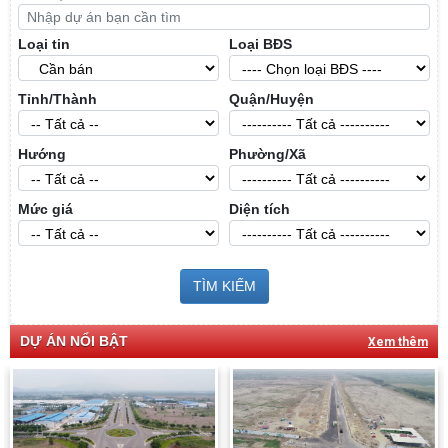
Loại tin
Loại BĐS
Tỉnh/Thành
Quận/Huyện
Hướng
Phường/Xã
Mức giá
Diện tích
TÌM KIẾM
DỰ ÁN NỔI BẬT
Xem thêm