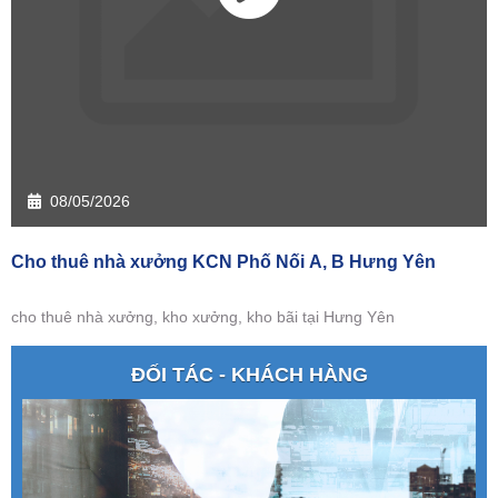
08/05/2026
Cho thuê nhà xưởng KCN Phố Nối A, B Hưng Yên
cho thuê nhà xưởng, kho xưởng, kho bãi tại Hưng Yên
ĐỐI TÁC - KHÁCH HÀNG