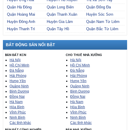
Huyện Ứng Hòa
Huyện Phú Xuyên
Thị xã Sơn Tây
Quận Hà Đông
Quận Long Biên
Quận Đống Đa
Quận Hoàng Mai
Quận Thanh Xuân
Huyện Sóc Sơn
Huyện Đông Anh
Huyện Gia Lâm
Quận Nam Từ Liêm
Huyện Thanh Trì
Quận Tây Hồ
Quận Bắc Từ Liêm
BẤT ĐỘNG SẢN NỔI BẬT
BÁN ĐẤT KCN
CHO THUÊ NHÀ XƯỞNG
Hà Nội
Hà Nội
Hồ Chí Minh
Hồ Chí Minh
Đà Nẵng
Đà Nẵng
Hải Phòng
Hải Phòng
Hưng Yên
Hưng Yên
Quảng Ninh
Quảng Ninh
Bình Dương
Bình Dương
Đồng Nai
Đồng Nai
Hà Nam
Hà Nam
Hòa Bình
Hòa Bình
Vĩnh Phúc
Vĩnh Phúc
Ninh Bình
Ninh Bình
Các tỉnh khác
Các tỉnh khác