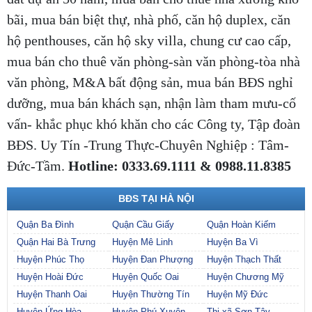
đất dự án 50 năm, mua bán cho thuê nhà xưởng kho
bãi,
mua bán biệt thự, nhà phố, căn hộ duplex, căn
hộ penthouses, căn hộ sky villa, chung cư cao cấp,
mua bán cho thuê văn phòng-sàn văn phòng-tòa nhà
văn phòng, M&A bất động sản, mua bán BĐS nghỉ
dưỡng, mua bán khách sạn, nhận làm tham mưu-cố
vấn- khắc phục khó khăn cho các Công ty, Tập đoàn
BĐS. Uy Tín -Trung Thực-Chuyên Nghiệp : Tâm-
Đức-Tầm.
Hotline: 0333.69.1111 & 0988.11.8385
BĐS TẠI HÀ NỘI
Quận Ba Đình
Quận Cầu Giấy
Quận Hoàn Kiếm
Quận Hai Bà Trưng
Huyện Mê Linh
Huyện Ba Vì
Huyện Phúc Thọ
Huyện Đan Phượng
Huyện Thạch Thất
Huyện Hoài Đức
Huyện Quốc Oai
Huyện Chương Mỹ
Huyện Thanh Oai
Huyện Thường Tín
Huyện Mỹ Đức