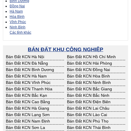
Bình Dương
Đồng Nai
Hà Nam
Hòa Bình
Vĩnh Phúc
Ninh Bình
Các tỉnh khác
BÁN ĐẤT KHU CÔNG NGHIỆP
Bán Đất KCN Hà Nội
Bán Đất KCN Hồ Chí Minh
Bán Đất KCN Đà Nẵng
Bán Đất KCN Hải Phòng
Bán Đất KCN Bình Dương
Bán Đất KCN Đồng Nai
Bán Đất KCN Hà Nam
Bán Đất KCN Hòa Bình
Bán Đất KCN Vĩnh Phúc
Bán Đất KCN Ninh Bình
Bán Đất KCN Thanh Hóa
Bán Đất KCN Bắc Giang
Bán Đất KCN Bắc Kạn
Bán Đất KCN Bắc Ninh
Bán Đất KCN Cao Bằng
Bán Đất KCN Điện Biên
Bán Đất KCN Hà Giang
Bán Đất KCN Lai Châu
Bán Đất KCN Lạng Sơn
Bán Đất KCN Lào Cai
Bán Đất KCN Nam Định
Bán Đất KCN Phú Thọ