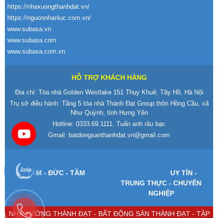
www.batdongsanthanhdat.vn
https://nhaxuongthanhdat.vn/
https://nguonnhanluc.com.vn/
www.subasa.vn
www.subasa.com
www.subasa.com.vn
HỖ TRỢ KHÁCH HÀNG
Địa chỉ: Tòa nhà Golden Westlake 151 Thụy Khuê, Tây Hồ, Hà Nội
Trụ sở điều hành: Tầng 5 tòa nhà Thành Đạt Group thôn Hồng Cầu, xã
Như Quỳnh, tỉnh Hưng Yên
Hotline:
0333.69.1111
. Tuấn anh râu bạc
Gmail:
batdongsanthanhdat.vn@gmail.com
T
ÂM -
Đ
ỨC - TẦM
UY T
ÍN -
TRUNG TH
ỰC - CHUY
ÊN
NGHI
ỆP