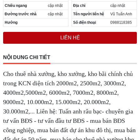
Chiều dọc
cập nhật
Loại tin
Cho thuê
Chiều ngang
cập nhật
Địa chỉ
cập nhật
Đường trước nhà
cập nhật
Tên người liên hệ
Vũ Tuấn Anh
Hướng
Số điện thoại
0988118385
LIÊN HỆ
NỘI DUNG CHI TIẾT
Cho thuê nhà xưởng, kho xưởng, kho bãi chính chủ
trong KCN diện tích 2000m2, 2500m2, 3000m2,
4000m2,5000m2, 6000m2, 7000m2, 8000m2,
9000m2, 10.000m2, 15.000m2, 20.000m2,
30.000m2,... Liên hệ: Tuấn anh râu bạc- chuyên gia
tư vấn BĐS - tư vấn đầu tư BĐS -
mua bán BĐS
công nghiệp, mua bán đất dự án khu đô thị, mua bán