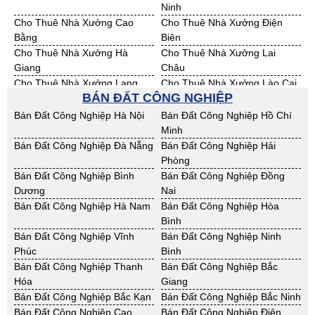
Cho Thuê Nhà Xưởng Bắc Kạn
Cho Thuê Nhà Xưởng Bắc
Ninh
Cho Thuê Nhà Xưởng Cao
Cho Thuê Nhà Xưởng Điện
Bằng
Biên
Cho Thuê Nhà Xưởng Hà
Cho Thuê Nhà Xưởng Lai
Giang
Châu
Cho Thuê Nhà Xưởng Lạng
Cho Thuê Nhà Xưởng Lào Cai
BÁN ĐẤT CÔNG NGHIỆP
Sơn
Cho Thuê Nhà Xưởng Nam
Cho Thuê Nhà Xưởng Phú Thọ
Bán Đất Công Nghiệp Hà Nội
Bán Đất Công Nghiệp Hồ Chí
Định
Minh
Cho Thuê Nhà Xưởng Sơn La
Cho Thuê Nhà Xưởng Thái
Bán Đất Công Nghiệp Đà Nẵng
Bán Đất Công Nghiệp Hải
Bình
Phòng
Cho Thuê Nhà Xưởng Thái
Cho Thuê Nhà Xưởng Tuyên
Bán Đất Công Nghiệp Bình
Bán Đất Công Nghiệp Đồng
Nguyên
Quang
Dương
Nai
Cho Thuê Nhà Xưởng Yên Bái
Cho Thuê Nhà Xưởng Thừa T.
Bán Đất Công Nghiệp Hà Nam
Bán Đất Công Nghiệp Hòa
Huế
Bình
Cho Thuê Nhà Xưởng Khánh
Cho Thuê Nhà Xưởng Lâm
Bán Đất Công Nghiệp Vĩnh
Bán Đất Công Nghiệp Ninh
Hoà
Đồng
Phúc
Bình
Cho Thuê Nhà Xưởng Bình
Cho Thuê Nhà Xưởng Bình
Bán Đất Công Nghiệp Thanh
Bán Đất Công Nghiệp Bắc
Định
Thuận
Hóa
Giang
Cho Thuê Nhà Xưởng Đăk
Cho Thuê Nhà Xưởng ĐắkLắk
Bán Đất Công Nghiệp Bắc Kạn
Bán Đất Công Nghiệp Bắc Ninh