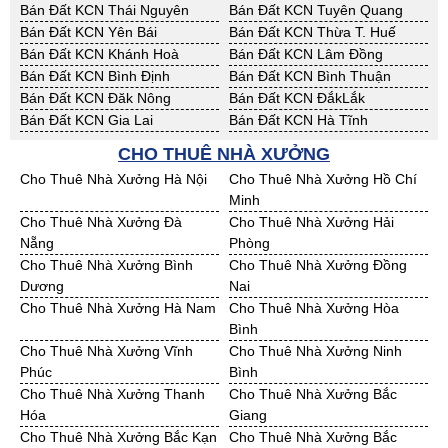
Bán Đất KCN Sơn La
Bán Đất KCN Thái Bình
Bán Đất KCN Thái Nguyên
Bán Đất KCN Tuyên Quang
Bán Đất KCN Yên Bái
Bán Đất KCN Thừa T. Huế
Bán Đất KCN Khánh Hoà
Bán Đất KCN Lâm Đồng
Bán Đất KCN Bình Định
Bán Đất KCN Bình Thuận
Bán Đất KCN Đăk Nông
Bán Đất KCN ĐắkLắk
Bán Đất KCN Gia Lai
Bán Đất KCN Hà Tĩnh
Bán Đất KCN Kon Tum
Bán Đất KCN Nghệ An
CHO THUÊ NHÀ XƯỞNG
Bán Đất KCN Ninh Thuận
Bán Đất KCN Phú Yên
Cho Thuê Nhà Xưởng Hà Nội
Cho Thuê Nhà Xưởng Hồ Chí
Bán Đất KCN Quảng Bình
Bán Đất KCN Quảng Nam
Minh
Bán Đất KCN Quảng Ngãi
Bán Đất KCN Bà Rịa - VT
Cho Thuê Nhà Xưởng Đà
Cho Thuê Nhà Xưởng Hải
Bán Đất KCN Cần Thơ
Bán Đất KCN An Giang
Nẵng
Phòng
Bán Đất KCN Bạc Liêu
Bán Đất KCN Bến Tre
Cho Thuê Nhà Xưởng Bình
Cho Thuê Nhà Xưởng Đồng
Bán Đất KCN Bình Phước
Bán Đất KCN Cà Mau
Dương
Nai
Bán Đất KCN Đồng Tháp
Bán Đất KCN Hậu Giang
Cho Thuê Nhà Xưởng Hà Nam
Cho Thuê Nhà Xưởng Hòa
Bán Đất KCN Kiên Giang
Bán Đất KCN Long An
Bình
Bán Đất KCN Sóc Trăng
Bán Đất KCN Tây Ninh
Cho Thuê Nhà Xưởng Vĩnh
Cho Thuê Nhà Xưởng Ninh
Bán Đất KCN Tiền Giang
Bán Đất KCN Trà Vinh
Phúc
Bình
Bán Đất KCN Vĩnh Long
Bán Đất KCN Hải Dương
Cho Thuê Nhà Xưởng Thanh
Cho Thuê Nhà Xưởng Bắc
Bán Đất KCN Hưng Yên
Bán Đất KCN Quảng Ninh
Hóa
Giang