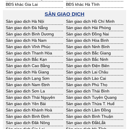
BĐS khác Đăk Nông
BĐS khác ĐắkLắk
BĐS khác Gia Lai
BĐS khác Hà Tĩnh
BĐS khác Kon Tum
BĐS khác Nghệ An
SÀN GIAO DỊCH
BĐS khác Ninh Thuận
BĐS khác Phú Yên
Sàn giao dịch Hà Nội
Sàn giao dịch Hồ Chí Minh
BĐS khác Quảng Bình
BĐS khác Quảng Nam
Sàn giao dịch Đà Nẵng
Sàn giao dịch Hải Phòng
BĐS khác Quảng Ngãi
BĐS khác Bà Rịa - VT
Sàn giao dịch Bình Dương
Sàn giao dịch Đồng Nai
BĐS khác Cần Thơ
BĐS khác An Giang
Sàn giao dịch Hà Nam
Sàn giao dịch Hòa Bình
BĐS khác Bạc Liêu
BĐS khác Bến Tre
Sàn giao dịch Vĩnh Phúc
Sàn giao dịch Ninh Bình
BĐS khác Bình Phước
BĐS khác Cà Mau
Sàn giao dịch Thanh Hóa
Sàn giao dịch Bắc Giang
BĐS khác Đồng Tháp
BĐS khác Hậu Giang
Sàn giao dịch Bắc Kạn
Sàn giao dịch Bắc Ninh
BĐS khác Kiên Giang
BĐS khác Long An
Sàn giao dịch Cao Bằng
Sàn giao dịch Điện Biên
BĐS khác Sóc Trăng
BĐS khác Tây Ninh
Sàn giao dịch Hà Giang
Sàn giao dịch Lai Châu
BĐS khác Tiền Giang
BĐS khác Trà Vinh
Sàn giao dịch Lạng Sơn
Sàn giao dịch Lào Cai
BĐS khác Vĩnh Long
BĐS khác Hải Dương
Sàn giao dịch Nam Định
Sàn giao dịch Phú Thọ
BĐS khác Hưng Yên
BĐS khác Quảng Ninh
Sàn giao dịch Sơn La
Sàn giao dịch Thái Bình
Sàn giao dịch Thái Nguyên
Sàn giao dịch Tuyên Quang
Sàn giao dịch Yên Bái
Sàn giao dịch Thừa T. Huế
Sàn giao dịch Khánh Hoà
Sàn giao dịch Lâm Đồng
Sàn giao dịch Bình Định
Sàn giao dịch Bình Thuận
Sàn giao dịch Đăk Nông
Sàn giao dịch ĐắkLắk