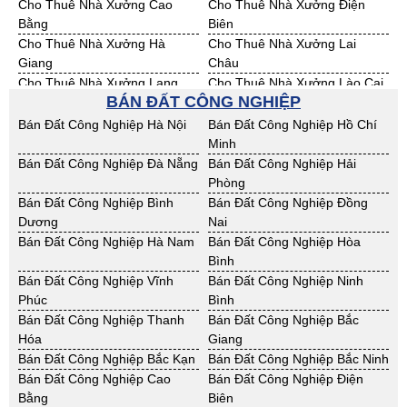
Cho Thuê Nhà Xưởng Cao
Cho Thuê Nhà Xưởng Điện
Bằng
Biên
Cho Thuê Nhà Xưởng Hà
Cho Thuê Nhà Xưởng Lai
Giang
Châu
Cho Thuê Nhà Xưởng Lạng
Cho Thuê Nhà Xưởng Lào Cai
BÁN ĐẤT CÔNG NGHIỆP
Sơn
Cho Thuê Nhà Xưởng Nam
Cho Thuê Nhà Xưởng Phú Thọ
Bán Đất Công Nghiệp Hà Nội
Bán Đất Công Nghiệp Hồ Chí
Định
Minh
Cho Thuê Nhà Xưởng Sơn La
Cho Thuê Nhà Xưởng Thái
Bán Đất Công Nghiệp Đà Nẵng
Bán Đất Công Nghiệp Hải
Bình
Phòng
Cho Thuê Nhà Xưởng Thái
Cho Thuê Nhà Xưởng Tuyên
Bán Đất Công Nghiệp Bình
Bán Đất Công Nghiệp Đồng
Nguyên
Quang
Dương
Nai
Cho Thuê Nhà Xưởng Yên Bái
Cho Thuê Nhà Xưởng Thừa T.
Bán Đất Công Nghiệp Hà Nam
Bán Đất Công Nghiệp Hòa
Huế
Bình
Cho Thuê Nhà Xưởng Khánh
Cho Thuê Nhà Xưởng Lâm
Bán Đất Công Nghiệp Vĩnh
Bán Đất Công Nghiệp Ninh
Hoà
Đồng
Phúc
Bình
Cho Thuê Nhà Xưởng Bình
Cho Thuê Nhà Xưởng Bình
Bán Đất Công Nghiệp Thanh
Bán Đất Công Nghiệp Bắc
Định
Thuận
Hóa
Giang
Cho Thuê Nhà Xưởng Đăk
Cho Thuê Nhà Xưởng ĐắkLắk
Bán Đất Công Nghiệp Bắc Kạn
Bán Đất Công Nghiệp Bắc Ninh
Nông
Bán Đất Công Nghiệp Cao
Bán Đất Công Nghiệp Điện
Cho Thuê Nhà Xưởng Gia Lai
Cho Thuê Nhà Xưởng Hà Tĩnh
Bằng
Biên