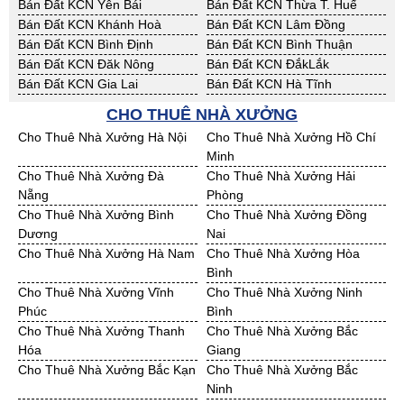
Bán Đất KCN Yên Bái
Bán Đất KCN Thừa T. Huế
Bán Đất KCN Khánh Hoà
Bán Đất KCN Lâm Đồng
Bán Đất KCN Bình Định
Bán Đất KCN Bình Thuận
Bán Đất KCN Đăk Nông
Bán Đất KCN ĐắkLắk
Bán Đất KCN Gia Lai
Bán Đất KCN Hà Tĩnh
Bán Đất KCN Kon Tum
Bán Đất KCN Nghệ An
CHO THUÊ NHÀ XƯỞNG
Bán Đất KCN Ninh Thuận
Bán Đất KCN Phú Yên
Cho Thuê Nhà Xưởng Hà Nội
Cho Thuê Nhà Xưởng Hồ Chí
Bán Đất KCN Quảng Bình
Bán Đất KCN Quảng Nam
Minh
Bán Đất KCN Quảng Ngãi
Bán Đất KCN Bà Rịa - VT
Cho Thuê Nhà Xưởng Đà
Cho Thuê Nhà Xưởng Hải
Bán Đất KCN Cần Thơ
Bán Đất KCN An Giang
Nẵng
Phòng
Bán Đất KCN Bạc Liêu
Bán Đất KCN Bến Tre
Cho Thuê Nhà Xưởng Bình
Cho Thuê Nhà Xưởng Đồng
Bán Đất KCN Bình Phước
Bán Đất KCN Cà Mau
Dương
Nai
Bán Đất KCN Đồng Tháp
Bán Đất KCN Hậu Giang
Cho Thuê Nhà Xưởng Hà Nam
Cho Thuê Nhà Xưởng Hòa
Bán Đất KCN Kiên Giang
Bán Đất KCN Long An
Bình
Bán Đất KCN Sóc Trăng
Bán Đất KCN Tây Ninh
Cho Thuê Nhà Xưởng Vĩnh
Cho Thuê Nhà Xưởng Ninh
Bán Đất KCN Tiền Giang
Bán Đất KCN Trà Vinh
Phúc
Bình
Bán Đất KCN Vĩnh Long
Bán Đất KCN Hải Dương
Cho Thuê Nhà Xưởng Thanh
Cho Thuê Nhà Xưởng Bắc
Bán Đất KCN Hưng Yên
Bán Đất KCN Quảng Ninh
Hóa
Giang
Cho Thuê Nhà Xưởng Bắc Kạn
Cho Thuê Nhà Xưởng Bắc
Ninh