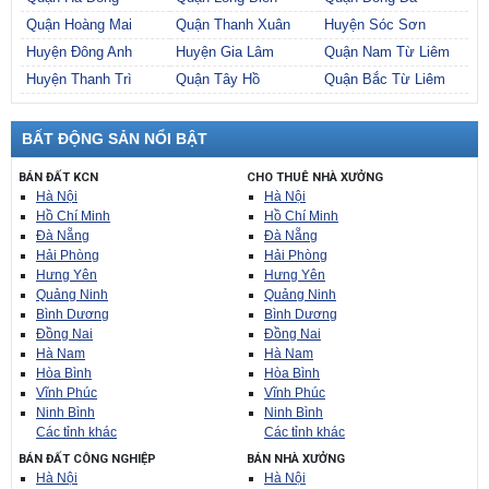
Quận Hoàng Mai
Quận Thanh Xuân
Huyện Sóc Sơn
Huyện Đông Anh
Huyện Gia Lâm
Quận Nam Từ Liêm
Huyện Thanh Trì
Quận Tây Hồ
Quận Bắc Từ Liêm
BẤT ĐỘNG SẢN NỔI BẬT
BÁN ĐẤT KCN
CHO THUÊ NHÀ XƯỞNG
Hà Nội
Hà Nội
Hồ Chí Minh
Hồ Chí Minh
Đà Nẵng
Đà Nẵng
Hải Phòng
Hải Phòng
Hưng Yên
Hưng Yên
Quảng Ninh
Quảng Ninh
Bình Dương
Bình Dương
Đồng Nai
Đồng Nai
Hà Nam
Hà Nam
Hòa Bình
Hòa Bình
Vĩnh Phúc
Vĩnh Phúc
Ninh Bình
Ninh Bình
Các tỉnh khác
Các tỉnh khác
BÁN ĐẤT CÔNG NGHIỆP
BÁN NHÀ XƯỞNG
Hà Nội
Hà Nội