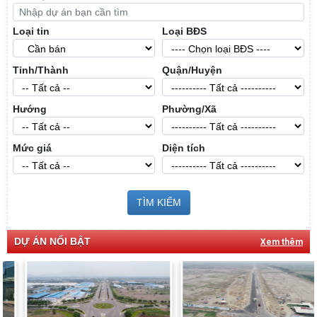
Loại tin
Loại BĐS
Tỉnh/Thành
Quận/Huyện
Hướng
Phường/Xã
Mức giá
Diện tích
TÌM KIẾM
DỰ ÁN NỔI BẬT
Xem thêm