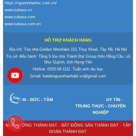
https://nguonnhanluc.com.vn/
www.subasa.vn
www.subasa.com
www.subasa.com.vn
HỖ TRỢ KHÁCH HÀNG
Địa chỉ: Tòa nhà Golden Westlake 151 Thụy Khuê, Tây Hồ, Hà Nội
Trụ sở điều hành: Tầng 5 tòa nhà Thành Đạt Group thôn Hồng Cầu, xã
Như Quỳnh, tỉnh Hưng Yên
Hotline:
0333.69.1111
. Tuấn anh râu bạc
Gmail:
batdongsanthanhdat.vn@gmail.com
T
ÂM -
Đ
ỨC - TẦM
UY T
ÍN -
TRUNG TH
ỰC - CHUY
ÊN
NGHI
ỆP
NHÀ XƯỞNG THÀNH ĐẠT - BẤT ĐỘNG SẢN THÀNH ĐẠT - TẬP
ĐOÀN THÀNH ĐẠT