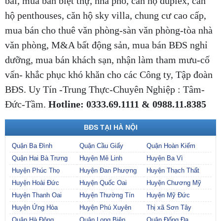
bãi,
mua bán biệt thự, nhà phố, căn hộ duplex, căn
hộ penthouses, căn hộ sky villa, chung cư cao cấp,
mua bán cho thuê văn phòng-sàn văn phòng-tòa nhà
văn phòng, M&A bất động sản, mua bán BĐS nghỉ
dưỡng, mua bán khách sạn, nhận làm tham mưu-cố
vấn- khắc phục khó khăn cho các Công ty, Tập đoàn
BĐS. Uy Tín -Trung Thực-Chuyên Nghiệp : Tâm-
Đức-Tầm.
Hotline: 0333.69.1111 & 0988.11.8385
BĐS TẠI HÀ NỘI
Quận Ba Đình
Quận Cầu Giấy
Quận Hoàn Kiếm
Quận Hai Bà Trưng
Huyện Mê Linh
Huyện Ba Vì
Huyện Phúc Thọ
Huyện Đan Phượng
Huyện Thạch Thất
Huyện Hoài Đức
Huyện Quốc Oai
Huyện Chương Mỹ
Huyện Thanh Oai
Huyện Thường Tín
Huyện Mỹ Đức
Huyện Ứng Hòa
Huyện Phú Xuyên
Thị xã Sơn Tây
Quận Hà Đông
Quận Long Biên
Quận Đống Đa