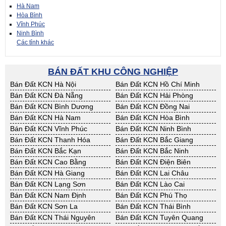
Hà Nam
Hòa Bình
Vĩnh Phúc
Ninh Bình
Các tỉnh khác
BÁN ĐẤT KHU CÔNG NGHIỆP
Bán Đất KCN Hà Nội
Bán Đất KCN Hồ Chí Minh
Bán Đất KCN Đà Nẵng
Bán Đất KCN Hải Phòng
Bán Đất KCN Bình Dương
Bán Đất KCN Đồng Nai
Bán Đất KCN Hà Nam
Bán Đất KCN Hòa Bình
Bán Đất KCN Vĩnh Phúc
Bán Đất KCN Ninh Bình
Bán Đất KCN Thanh Hóa
Bán Đất KCN Bắc Giang
Bán Đất KCN Bắc Kạn
Bán Đất KCN Bắc Ninh
Bán Đất KCN Cao Bằng
Bán Đất KCN Điện Biên
Bán Đất KCN Hà Giang
Bán Đất KCN Lai Châu
Bán Đất KCN Lạng Sơn
Bán Đất KCN Lào Cai
Bán Đất KCN Nam Định
Bán Đất KCN Phú Thọ
Bán Đất KCN Sơn La
Bán Đất KCN Thái Bình
Bán Đất KCN Thái Nguyên
Bán Đất KCN Tuyên Quang