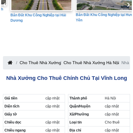
Bán Đất Khu Công Nghiệp tại Hưng
Bán Đất Khu Công Nghiệp tại Hải
Yên
Dương
Cho Thuê Nhà Xưởng
Cho Thuê Nhà Xưởng Hà Nội
Nhà x
Nhà Xưởng Cho Thuê Chính Chủ Tại Vĩnh Long
Giá tiền
cập nhật
Thành phố
Hà Nội
Diện tích
cập nhật
Quận/Huyện
cập nhật
Giấy tờ
Xã/Phường
cập nhật
Chiều dọc
cập nhật
Loại tin
Cho thuê
Chiều ngang
cập nhật
Địa chỉ
cập nhật