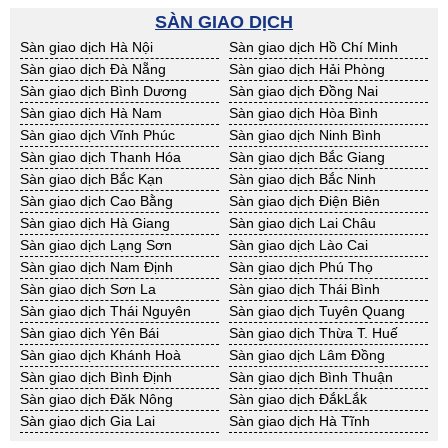
BĐS khác Kon Tum
BĐS khác Nghệ An
SÀN GIAO DỊCH
BĐS khác Ninh Thuận
BĐS khác Phú Yên
Sàn giao dịch Hà Nội
Sàn giao dịch Hồ Chí Minh
BĐS khác Quảng Bình
BĐS khác Quảng Nam
Sàn giao dịch Đà Nẵng
Sàn giao dịch Hải Phòng
BĐS khác Quảng Ngãi
BĐS khác Bà Rịa - VT
Sàn giao dịch Bình Dương
Sàn giao dịch Đồng Nai
BĐS khác Cần Thơ
BĐS khác An Giang
Sàn giao dịch Hà Nam
Sàn giao dịch Hòa Bình
BĐS khác Bạc Liêu
BĐS khác Bến Tre
Sàn giao dịch Vĩnh Phúc
Sàn giao dịch Ninh Bình
BĐS khác Bình Phước
BĐS khác Cà Mau
Sàn giao dịch Thanh Hóa
Sàn giao dịch Bắc Giang
BĐS khác Đồng Tháp
BĐS khác Hậu Giang
Sàn giao dịch Bắc Kạn
Sàn giao dịch Bắc Ninh
BĐS khác Kiên Giang
BĐS khác Long An
Sàn giao dịch Cao Bằng
Sàn giao dịch Điện Biên
BĐS khác Sóc Trăng
BĐS khác Tây Ninh
Sàn giao dịch Hà Giang
Sàn giao dịch Lai Châu
BĐS khác Tiền Giang
BĐS khác Trà Vinh
Sàn giao dịch Lạng Sơn
Sàn giao dịch Lào Cai
BĐS khác Vĩnh Long
BĐS khác Hải Dương
Sàn giao dịch Nam Định
Sàn giao dịch Phú Thọ
BĐS khác Hưng Yên
BĐS khác Quảng Ninh
Sàn giao dịch Sơn La
Sàn giao dịch Thái Bình
Sàn giao dịch Thái Nguyên
Sàn giao dịch Tuyên Quang
Sàn giao dịch Yên Bái
Sàn giao dịch Thừa T. Huế
Sàn giao dịch Khánh Hoà
Sàn giao dịch Lâm Đồng
Sàn giao dịch Bình Định
Sàn giao dịch Bình Thuận
Sàn giao dịch Đăk Nông
Sàn giao dịch ĐắkLắk
Sàn giao dịch Gia Lai
Sàn giao dịch Hà Tĩnh
Sàn giao dịch Kon Tum
Sàn giao dịch Nghệ An