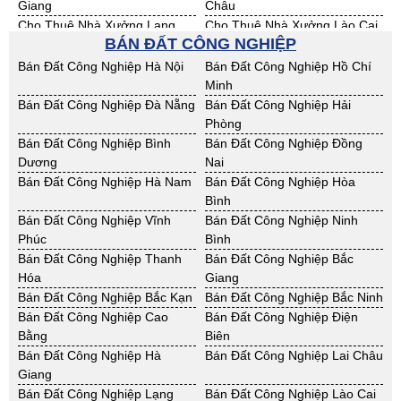
Giang
Châu
Cho Thuê Nhà Xưởng Lạng
Cho Thuê Nhà Xưởng Lào Cai
BÁN ĐẤT CÔNG NGHIỆP
Sơn
Cho Thuê Nhà Xưởng Nam
Cho Thuê Nhà Xưởng Phú Thọ
Bán Đất Công Nghiệp Hà Nội
Bán Đất Công Nghiệp Hồ Chí
Định
Minh
Cho Thuê Nhà Xưởng Sơn La
Cho Thuê Nhà Xưởng Thái
Bán Đất Công Nghiệp Đà Nẵng
Bán Đất Công Nghiệp Hải
Bình
Phòng
Cho Thuê Nhà Xưởng Thái
Cho Thuê Nhà Xưởng Tuyên
Bán Đất Công Nghiệp Bình
Bán Đất Công Nghiệp Đồng
Nguyên
Quang
Dương
Nai
Cho Thuê Nhà Xưởng Yên Bái
Cho Thuê Nhà Xưởng Thừa T.
Bán Đất Công Nghiệp Hà Nam
Bán Đất Công Nghiệp Hòa
Huế
Bình
Cho Thuê Nhà Xưởng Khánh
Cho Thuê Nhà Xưởng Lâm
Bán Đất Công Nghiệp Vĩnh
Bán Đất Công Nghiệp Ninh
Hoà
Đồng
Phúc
Bình
Cho Thuê Nhà Xưởng Bình
Cho Thuê Nhà Xưởng Bình
Bán Đất Công Nghiệp Thanh
Bán Đất Công Nghiệp Bắc
Định
Thuận
Hóa
Giang
Cho Thuê Nhà Xưởng Đăk
Cho Thuê Nhà Xưởng ĐắkLắk
Bán Đất Công Nghiệp Bắc Kạn
Bán Đất Công Nghiệp Bắc Ninh
Nông
Bán Đất Công Nghiệp Cao
Bán Đất Công Nghiệp Điện
Cho Thuê Nhà Xưởng Gia Lai
Cho Thuê Nhà Xưởng Hà Tĩnh
Bằng
Biên
Cho Thuê Nhà Xưởng Kon
Cho Thuê Nhà Xưởng Nghệ An
Bán Đất Công Nghiệp Hà
Bán Đất Công Nghiệp Lai Châu
Tum
Giang
Cho Thuê Nhà Xưởng Ninh
Cho Thuê Nhà Xưởng Phú Yên
Bán Đất Công Nghiệp Lạng
Bán Đất Công Nghiệp Lào Cai