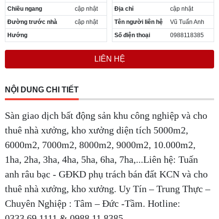
Chiều ngang
cập nhật
Địa chỉ
cập nhật
Đường trước nhà
cập nhật
Tên người liên hệ
Vũ Tuấn Anh
Hướng
Số điện thoại
0988118385
LIÊN HỆ
NỘI DUNG CHI TIẾT
Sàn giao dịch bất động sản khu công nghiệp và cho
thuê nhà xưởng, kho xưởng diện tích 5000m2,
6000m2, 7000m2, 8000m2, 9000m2, 10.000m2,
1ha, 2ha, 3ha, 4ha, 5ha, 6ha, 7ha,...Liên hệ: Tuấn
anh râu bạc - GĐKD phụ trách bán đất KCN và cho
thuê nhà xưởng, kho xưởng. Uy Tín – Trung Thực –
Chuyên Nghiệp : Tâm – Đức -Tầm. Hotline:
0333.69.1111 & 0988.11.8385