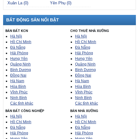
Xuân La (0)
Yên Phụ (0)
BẤT ĐỘNG SẢN NỔI BẬT
BÁN ĐẤT KCN
CHO THUÊ NHÀ XƯỞNG
Hà Nội
Hà Nội
Hồ Chí Minh
Hồ Chí Minh
Đà Nẵng
Đà Nẵng
Hải Phòng
Hải Phòng
Hưng Yên
Hưng Yên
Quảng Ninh
Quảng Ninh
Bình Dương
Bình Dương
Đồng Nai
Đồng Nai
Hà Nam
Hà Nam
Hòa Bình
Hòa Bình
Vĩnh Phúc
Vĩnh Phúc
Ninh Bình
Ninh Bình
Các tỉnh khác
Các tỉnh khác
BÁN ĐẤT CÔNG NGHIỆP
BÁN NHÀ XƯỞNG
Hà Nội
Hà Nội
Hồ Chí Minh
Hồ Chí Minh
Đà Nẵng
Đà Nẵng
Hải Phòng
Hải Phòng
Hưng Yên
Hưng Yên