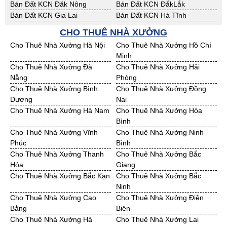
Bán Đất KCN Đăk Nông
Bán Đất KCN ĐắkLắk
Bán Đất KCN Gia Lai
Bán Đất KCN Hà Tĩnh
Bán Đất KCN Kon Tum
Bán Đất KCN Nghệ An
CHO THUÊ NHÀ XƯỞNG
Bán Đất KCN Ninh Thuận
Bán Đất KCN Phú Yên
Cho Thuê Nhà Xưởng Hà Nội
Cho Thuê Nhà Xưởng Hồ Chí
Bán Đất KCN Quảng Bình
Bán Đất KCN Quảng Nam
Minh
Bán Đất KCN Quảng Ngãi
Bán Đất KCN Bà Rịa - VT
Cho Thuê Nhà Xưởng Đà
Cho Thuê Nhà Xưởng Hải
Bán Đất KCN Cần Thơ
Bán Đất KCN An Giang
Nẵng
Phòng
Bán Đất KCN Bạc Liêu
Bán Đất KCN Bến Tre
Cho Thuê Nhà Xưởng Bình
Cho Thuê Nhà Xưởng Đồng
Bán Đất KCN Bình Phước
Bán Đất KCN Cà Mau
Dương
Nai
Bán Đất KCN Đồng Tháp
Bán Đất KCN Hậu Giang
Cho Thuê Nhà Xưởng Hà Nam
Cho Thuê Nhà Xưởng Hòa
Bán Đất KCN Kiên Giang
Bán Đất KCN Long An
Bình
Bán Đất KCN Sóc Trăng
Bán Đất KCN Tây Ninh
Cho Thuê Nhà Xưởng Vĩnh
Cho Thuê Nhà Xưởng Ninh
Bán Đất KCN Tiền Giang
Bán Đất KCN Trà Vinh
Phúc
Bình
Bán Đất KCN Vĩnh Long
Bán Đất KCN Hải Dương
Cho Thuê Nhà Xưởng Thanh
Cho Thuê Nhà Xưởng Bắc
Bán Đất KCN Hưng Yên
Bán Đất KCN Quảng Ninh
Hóa
Giang
Cho Thuê Nhà Xưởng Bắc Kạn
Cho Thuê Nhà Xưởng Bắc
Ninh
Cho Thuê Nhà Xưởng Cao
Cho Thuê Nhà Xưởng Điện
Bằng
Biên
Cho Thuê Nhà Xưởng Hà
Cho Thuê Nhà Xưởng Lai