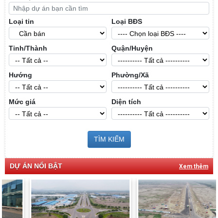
Loại tin
Loại BĐS
Tỉnh/Thành
Quận/Huyện
Hướng
Phường/Xã
Mức giá
Diện tích
TÌM KIẾM
DỰ ÁN NỔI BẬT
Xem thêm