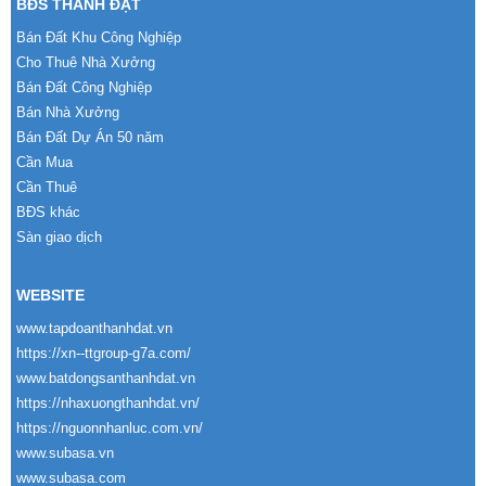
BĐS THÀNH ĐẠT
Bán Đất Khu Công Nghiệp
Cho Thuê Nhà Xưởng
Bán Đất Công Nghiệp
Bán Nhà Xưởng
Bán Đất Dự Án 50 năm
Cần Mua
Cần Thuê
BĐS khác
Sàn giao dịch
WEBSITE
www.tapdoanthanhdat.vn
https://xn--ttgroup-g7a.com/
www.batdongsanthanhdat.vn
https://nhaxuongthanhdat.vn/
https://nguonnhanluc.com.vn/
www.subasa.vn
www.subasa.com