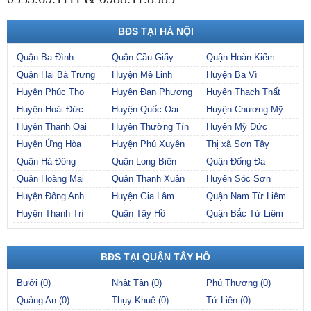
BĐS TẠI HÀ NỘI
Quận Ba Đình
Quận Cầu Giấy
Quận Hoàn Kiếm
Quận Hai Bà Trưng
Huyện Mê Linh
Huyện Ba Vì
Huyện Phúc Thọ
Huyện Đan Phượng
Huyện Thạch Thất
Huyện Hoài Đức
Huyện Quốc Oai
Huyện Chương Mỹ
Huyện Thanh Oai
Huyện Thường Tín
Huyện Mỹ Đức
Huyện Ứng Hòa
Huyện Phú Xuyên
Thị xã Sơn Tây
Quận Hà Đông
Quận Long Biên
Quận Đống Đa
Quận Hoàng Mai
Quận Thanh Xuân
Huyện Sóc Sơn
Huyện Đông Anh
Huyện Gia Lâm
Quận Nam Từ Liêm
Huyện Thanh Trì
Quận Tây Hồ
Quận Bắc Từ Liêm
BĐS TẠI QUẬN TÂY HỒ
Bưởi (0)
Nhật Tân (0)
Phú Thượng (0)
Quảng An (0)
Thụy Khuê (0)
Tứ Liên (0)