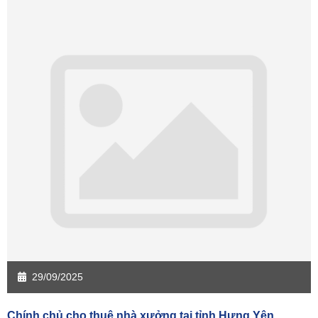
Sàn giao dịch Cần Thơ
Sàn giao dịch An Giang
Sàn giao dịch Bạc Liêu
Sàn giao dịch Bến Tre
Sàn giao dịch Bình Phước
Sàn giao dịch Cà Mau
Sàn giao dịch Đồng Tháp
Sàn giao dịch Hậu Giang
Sàn giao dịch Kiên Giang
Sàn giao dịch Long An
Sàn giao dịch Sóc Trăng
Sàn giao dịch Tây Ninh
Sàn giao dịch Tiền Giang
Sàn giao dịch Trà Vinh
Sàn giao dịch Vĩnh Long
Sàn giao dịch Hải Dương
Sàn giao dịch Hưng Yên
Sàn giao dịch Quảng Ninh
29/09/2025
Chính chủ cho thuê nhà xưởng tại tỉnh Hưng Yên