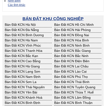
Ninh Bình
Các tỉnh khác
BÁN ĐẤT KHU CÔNG NGHIỆP
Bán Đất KCN Hà Nội
Bán Đất KCN Hồ Chí Minh
Bán Đất KCN Đà Nẵng
Bán Đất KCN Hải Phòng
Bán Đất KCN Bình Dương
Bán Đất KCN Đồng Nai
Bán Đất KCN Hà Nam
Bán Đất KCN Hòa Bình
Bán Đất KCN Vĩnh Phúc
Bán Đất KCN Ninh Bình
Bán Đất KCN Thanh Hóa
Bán Đất KCN Bắc Giang
Bán Đất KCN Bắc Kạn
Bán Đất KCN Bắc Ninh
Bán Đất KCN Cao Bằng
Bán Đất KCN Điện Biên
Bán Đất KCN Hà Giang
Bán Đất KCN Lai Châu
Bán Đất KCN Lạng Sơn
Bán Đất KCN Lào Cai
Bán Đất KCN Nam Định
Bán Đất KCN Phú Thọ
Bán Đất KCN Sơn La
Bán Đất KCN Thái Bình
Bán Đất KCN Thái Nguyên
Bán Đất KCN Tuyên Quang
Bán Đất KCN Yên Bái
Bán Đất KCN Thừa T. Huế
Bán Đất KCN Khánh Hoà
Bán Đất KCN Lâm Đồng
Bán Đất KCN Bình Định
Bán Đất KCN Bình Thuận