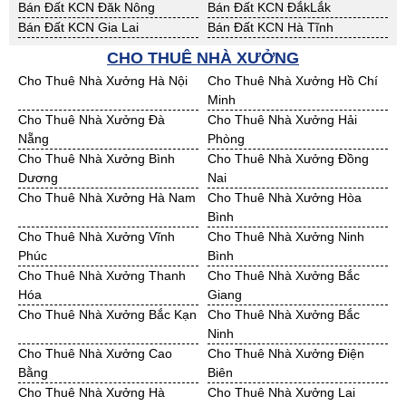
Bán Đất KCN Đăk Nông
Bán Đất KCN ĐắkLắk
Bán Đất KCN Gia Lai
Bán Đất KCN Hà Tĩnh
Bán Đất KCN Kon Tum
Bán Đất KCN Nghệ An
CHO THUÊ NHÀ XƯỞNG
Bán Đất KCN Ninh Thuận
Bán Đất KCN Phú Yên
Cho Thuê Nhà Xưởng Hà Nội
Cho Thuê Nhà Xưởng Hồ Chí
Bán Đất KCN Quảng Bình
Bán Đất KCN Quảng Nam
Minh
Bán Đất KCN Quảng Ngãi
Bán Đất KCN Bà Rịa - VT
Cho Thuê Nhà Xưởng Đà
Cho Thuê Nhà Xưởng Hải
Bán Đất KCN Cần Thơ
Bán Đất KCN An Giang
Nẵng
Phòng
Bán Đất KCN Bạc Liêu
Bán Đất KCN Bến Tre
Cho Thuê Nhà Xưởng Bình
Cho Thuê Nhà Xưởng Đồng
Bán Đất KCN Bình Phước
Bán Đất KCN Cà Mau
Dương
Nai
Bán Đất KCN Đồng Tháp
Bán Đất KCN Hậu Giang
Cho Thuê Nhà Xưởng Hà Nam
Cho Thuê Nhà Xưởng Hòa
Bán Đất KCN Kiên Giang
Bán Đất KCN Long An
Bình
Bán Đất KCN Sóc Trăng
Bán Đất KCN Tây Ninh
Cho Thuê Nhà Xưởng Vĩnh
Cho Thuê Nhà Xưởng Ninh
Bán Đất KCN Tiền Giang
Bán Đất KCN Trà Vinh
Phúc
Bình
Bán Đất KCN Vĩnh Long
Bán Đất KCN Hải Dương
Cho Thuê Nhà Xưởng Thanh
Cho Thuê Nhà Xưởng Bắc
Bán Đất KCN Hưng Yên
Bán Đất KCN Quảng Ninh
Hóa
Giang
Cho Thuê Nhà Xưởng Bắc Kạn
Cho Thuê Nhà Xưởng Bắc
Ninh
Cho Thuê Nhà Xưởng Cao
Cho Thuê Nhà Xưởng Điện
Bằng
Biên
Cho Thuê Nhà Xưởng Hà
Cho Thuê Nhà Xưởng Lai