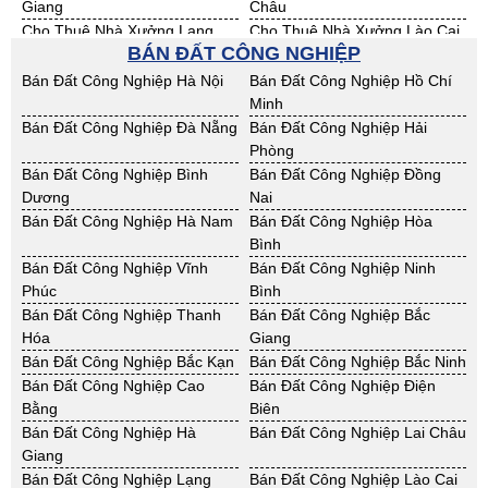
Giang
Châu
Cho Thuê Nhà Xưởng Lạng
Cho Thuê Nhà Xưởng Lào Cai
BÁN ĐẤT CÔNG NGHIỆP
Sơn
Cho Thuê Nhà Xưởng Nam
Cho Thuê Nhà Xưởng Phú Thọ
Bán Đất Công Nghiệp Hà Nội
Bán Đất Công Nghiệp Hồ Chí
Định
Minh
Cho Thuê Nhà Xưởng Sơn La
Cho Thuê Nhà Xưởng Thái
Bán Đất Công Nghiệp Đà Nẵng
Bán Đất Công Nghiệp Hải
Bình
Phòng
Cho Thuê Nhà Xưởng Thái
Cho Thuê Nhà Xưởng Tuyên
Bán Đất Công Nghiệp Bình
Bán Đất Công Nghiệp Đồng
Nguyên
Quang
Dương
Nai
Cho Thuê Nhà Xưởng Yên Bái
Cho Thuê Nhà Xưởng Thừa T.
Bán Đất Công Nghiệp Hà Nam
Bán Đất Công Nghiệp Hòa
Huế
Bình
Cho Thuê Nhà Xưởng Khánh
Cho Thuê Nhà Xưởng Lâm
Bán Đất Công Nghiệp Vĩnh
Bán Đất Công Nghiệp Ninh
Hoà
Đồng
Phúc
Bình
Cho Thuê Nhà Xưởng Bình
Cho Thuê Nhà Xưởng Bình
Bán Đất Công Nghiệp Thanh
Bán Đất Công Nghiệp Bắc
Định
Thuận
Hóa
Giang
Cho Thuê Nhà Xưởng Đăk
Cho Thuê Nhà Xưởng ĐắkLắk
Bán Đất Công Nghiệp Bắc Kạn
Bán Đất Công Nghiệp Bắc Ninh
Nông
Bán Đất Công Nghiệp Cao
Bán Đất Công Nghiệp Điện
Cho Thuê Nhà Xưởng Gia Lai
Cho Thuê Nhà Xưởng Hà Tĩnh
Bằng
Biên
Cho Thuê Nhà Xưởng Kon
Cho Thuê Nhà Xưởng Nghệ An
Bán Đất Công Nghiệp Hà
Bán Đất Công Nghiệp Lai Châu
Tum
Giang
Cho Thuê Nhà Xưởng Ninh
Cho Thuê Nhà Xưởng Phú Yên
Bán Đất Công Nghiệp Lạng
Bán Đất Công Nghiệp Lào Cai