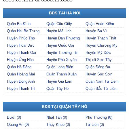
BĐS TẠI HÀ NỘI
Quận Ba Đình
Quận Cầu Giấy
Quận Hoàn Kiếm
Quận Hai Bà Trưng
Huyện Mê Linh
Huyện Ba Vì
Huyện Phúc Thọ
Huyện Đan Phượng
Huyện Thạch Thất
Huyện Hoài Đức
Huyện Quốc Oai
Huyện Chương Mỹ
Huyện Thanh Oai
Huyện Thường Tín
Huyện Mỹ Đức
Huyện Ứng Hòa
Huyện Phú Xuyên
Thị xã Sơn Tây
Quận Hà Đông
Quận Long Biên
Quận Đống Đa
Quận Hoàng Mai
Quận Thanh Xuân
Huyện Sóc Sơn
Huyện Đông Anh
Huyện Gia Lâm
Quận Nam Từ Liêm
Huyện Thanh Trì
Quận Tây Hồ
Quận Bắc Từ Liêm
BĐS TẠI QUẬN TÂY HỒ
Bưởi (0)
Nhật Tân (0)
Phú Thượng (0)
Quảng An (0)
Thụy Khuê (0)
Tứ Liên (0)