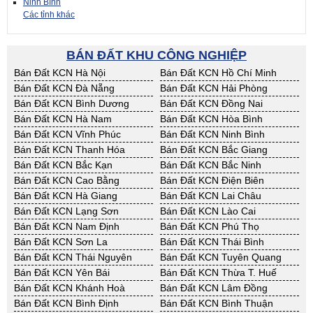
Ninh Bình
Các tỉnh khác
BÁN ĐẤT KHU CÔNG NGHIỆP
Bán Đất KCN Hà Nội
Bán Đất KCN Hồ Chí Minh
Bán Đất KCN Đà Nẵng
Bán Đất KCN Hải Phòng
Bán Đất KCN Bình Dương
Bán Đất KCN Đồng Nai
Bán Đất KCN Hà Nam
Bán Đất KCN Hòa Bình
Bán Đất KCN Vĩnh Phúc
Bán Đất KCN Ninh Bình
Bán Đất KCN Thanh Hóa
Bán Đất KCN Bắc Giang
Bán Đất KCN Bắc Kạn
Bán Đất KCN Bắc Ninh
Bán Đất KCN Cao Bằng
Bán Đất KCN Điện Biên
Bán Đất KCN Hà Giang
Bán Đất KCN Lai Châu
Bán Đất KCN Lạng Sơn
Bán Đất KCN Lào Cai
Bán Đất KCN Nam Định
Bán Đất KCN Phú Thọ
Bán Đất KCN Sơn La
Bán Đất KCN Thái Bình
Bán Đất KCN Thái Nguyên
Bán Đất KCN Tuyên Quang
Bán Đất KCN Yên Bái
Bán Đất KCN Thừa T. Huế
Bán Đất KCN Khánh Hoà
Bán Đất KCN Lâm Đồng
Bán Đất KCN Bình Định
Bán Đất KCN Bình Thuận