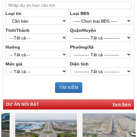
Loại tin
Loại BĐS
Tỉnh/Thành
Quận/Huyện
Hướng
Phường/Xã
Mức giá
Diện tích
TÌM KIẾM
DỰ ÁN NỔI BẬT
Xem thêm