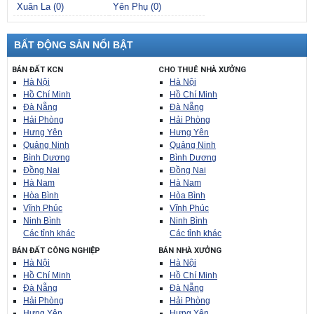
Xuân La (0)
Yên Phụ (0)
BẤT ĐỘNG SẢN NỔI BẬT
BÁN ĐẤT KCN
CHO THUÊ NHÀ XƯỞNG
Hà Nội
Hà Nội
Hồ Chí Minh
Hồ Chí Minh
Đà Nẵng
Đà Nẵng
Hải Phòng
Hải Phòng
Hưng Yên
Hưng Yên
Quảng Ninh
Quảng Ninh
Bình Dương
Bình Dương
Đồng Nai
Đồng Nai
Hà Nam
Hà Nam
Hòa Bình
Hòa Bình
Vĩnh Phúc
Vĩnh Phúc
Ninh Bình
Ninh Bình
Các tỉnh khác
Các tỉnh khác
BÁN ĐẤT CÔNG NGHIỆP
BÁN NHÀ XƯỞNG
Hà Nội
Hà Nội
Hồ Chí Minh
Hồ Chí Minh
Đà Nẵng
Đà Nẵng
Hải Phòng
Hải Phòng
Hưng Yên
Hưng Yên