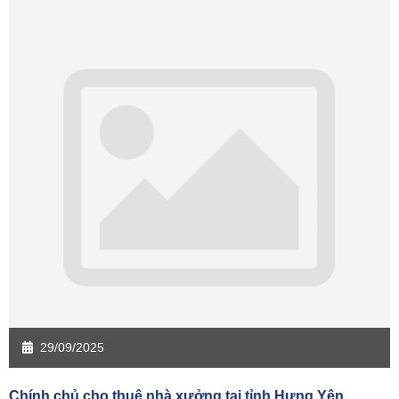
Sàn giao dịch Cần Thơ
Sàn giao dịch An Giang
Sàn giao dịch Bạc Liêu
Sàn giao dịch Bến Tre
Sàn giao dịch Bình Phước
Sàn giao dịch Cà Mau
Sàn giao dịch Đồng Tháp
Sàn giao dịch Hậu Giang
Sàn giao dịch Kiên Giang
Sàn giao dịch Long An
Sàn giao dịch Sóc Trăng
Sàn giao dịch Tây Ninh
Sàn giao dịch Tiền Giang
Sàn giao dịch Trà Vinh
Sàn giao dịch Vĩnh Long
Sàn giao dịch Hải Dương
Sàn giao dịch Hưng Yên
Sàn giao dịch Quảng Ninh
29/09/2025
Chính chủ cho thuê nhà xưởng tại tỉnh Hưng Yên