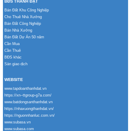
BĐS THÀNH ĐẠT
Bán Đất Khu Công Nghiệp
Cho Thuê Nhà Xưởng
Bán Đất Công Nghiệp
Bán Nhà Xưởng
Bán Đất Dự Án 50 năm
Cần Mua
Cần Thuê
BĐS khác
Sàn giao dịch
WEBSITE
www.tapdoanthanhdat.vn
https://xn--ttgroup-g7a.com/
www.batdongsanthanhdat.vn
https://nhaxuongthanhdat.vn/
https://nguonnhanluc.com.vn/
www.subasa.vn
www.subasa.com