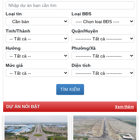
Loại tin
Loại BĐS
Tỉnh/Thành
Quận/Huyện
Hướng
Phường/Xã
Mức giá
Diện tích
TÌM KIẾM
DỰ ÁN NỔI BẬT
Xem thêm