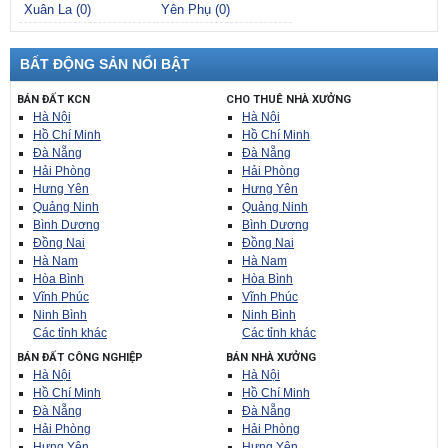
Xuân La (0)
Yên Phụ (0)
BẤT ĐỘNG SẢN NỔI BẬT
BÁN ĐẤT KCN
CHO THUÊ NHÀ XƯỞNG
Hà Nội
Hà Nội
Hồ Chí Minh
Hồ Chí Minh
Đà Nẵng
Đà Nẵng
Hải Phòng
Hải Phòng
Hưng Yên
Hưng Yên
Quảng Ninh
Quảng Ninh
Bình Dương
Bình Dương
Đồng Nai
Đồng Nai
Hà Nam
Hà Nam
Hòa Bình
Hòa Bình
Vĩnh Phúc
Vĩnh Phúc
Ninh Bình
Ninh Bình
Các tỉnh khác
Các tỉnh khác
BÁN ĐẤT CÔNG NGHIỆP
BÁN NHÀ XƯỞNG
Hà Nội
Hà Nội
Hồ Chí Minh
Hồ Chí Minh
Đà Nẵng
Đà Nẵng
Hải Phòng
Hải Phòng
Hưng Yên
Hưng Yên