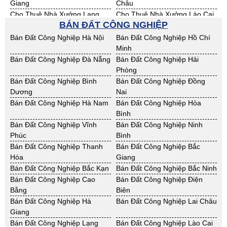
Giang
Châu
Cho Thuê Nhà Xưởng Lạng
Cho Thuê Nhà Xưởng Lào Cai
BÁN ĐẤT CÔNG NGHIỆP
Sơn
Cho Thuê Nhà Xưởng Nam
Cho Thuê Nhà Xưởng Phú Thọ
Bán Đất Công Nghiệp Hà Nội
Bán Đất Công Nghiệp Hồ Chí
Định
Minh
Cho Thuê Nhà Xưởng Sơn La
Cho Thuê Nhà Xưởng Thái
Bán Đất Công Nghiệp Đà Nẵng
Bán Đất Công Nghiệp Hải
Bình
Phòng
Cho Thuê Nhà Xưởng Thái
Cho Thuê Nhà Xưởng Tuyên
Bán Đất Công Nghiệp Bình
Bán Đất Công Nghiệp Đồng
Nguyên
Quang
Dương
Nai
Cho Thuê Nhà Xưởng Yên Bái
Cho Thuê Nhà Xưởng Thừa T.
Bán Đất Công Nghiệp Hà Nam
Bán Đất Công Nghiệp Hòa
Huế
Bình
Cho Thuê Nhà Xưởng Khánh
Cho Thuê Nhà Xưởng Lâm
Bán Đất Công Nghiệp Vĩnh
Bán Đất Công Nghiệp Ninh
Hoà
Đồng
Phúc
Bình
Cho Thuê Nhà Xưởng Bình
Cho Thuê Nhà Xưởng Bình
Bán Đất Công Nghiệp Thanh
Bán Đất Công Nghiệp Bắc
Định
Thuận
Hóa
Giang
Cho Thuê Nhà Xưởng Đăk
Cho Thuê Nhà Xưởng ĐắkLắk
Bán Đất Công Nghiệp Bắc Kạn
Bán Đất Công Nghiệp Bắc Ninh
Nông
Bán Đất Công Nghiệp Cao
Bán Đất Công Nghiệp Điện
Cho Thuê Nhà Xưởng Gia Lai
Cho Thuê Nhà Xưởng Hà Tĩnh
Bằng
Biên
Cho Thuê Nhà Xưởng Kon
Cho Thuê Nhà Xưởng Nghệ An
Bán Đất Công Nghiệp Hà
Bán Đất Công Nghiệp Lai Châu
Tum
Giang
Cho Thuê Nhà Xưởng Ninh
Cho Thuê Nhà Xưởng Phú Yên
Bán Đất Công Nghiệp Lạng
Bán Đất Công Nghiệp Lào Cai