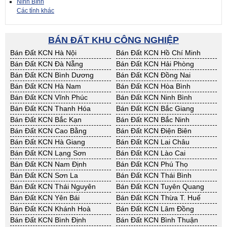
Ninh Bình
Các tỉnh khác
BÁN ĐẤT KHU CÔNG NGHIỆP
Bán Đất KCN Hà Nội
Bán Đất KCN Hồ Chí Minh
Bán Đất KCN Đà Nẵng
Bán Đất KCN Hải Phòng
Bán Đất KCN Bình Dương
Bán Đất KCN Đồng Nai
Bán Đất KCN Hà Nam
Bán Đất KCN Hòa Bình
Bán Đất KCN Vĩnh Phúc
Bán Đất KCN Ninh Bình
Bán Đất KCN Thanh Hóa
Bán Đất KCN Bắc Giang
Bán Đất KCN Bắc Kạn
Bán Đất KCN Bắc Ninh
Bán Đất KCN Cao Bằng
Bán Đất KCN Điện Biên
Bán Đất KCN Hà Giang
Bán Đất KCN Lai Châu
Bán Đất KCN Lạng Sơn
Bán Đất KCN Lào Cai
Bán Đất KCN Nam Định
Bán Đất KCN Phú Thọ
Bán Đất KCN Sơn La
Bán Đất KCN Thái Bình
Bán Đất KCN Thái Nguyên
Bán Đất KCN Tuyên Quang
Bán Đất KCN Yên Bái
Bán Đất KCN Thừa T. Huế
Bán Đất KCN Khánh Hoà
Bán Đất KCN Lâm Đồng
Bán Đất KCN Bình Định
Bán Đất KCN Bình Thuận