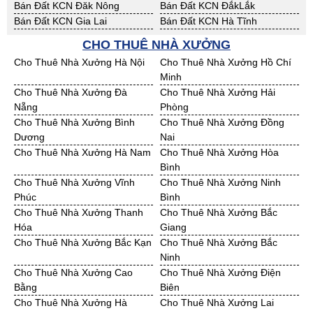
Bán Đất KCN Đăk Nông
Bán Đất KCN ĐắkLắk
Bán Đất KCN Gia Lai
Bán Đất KCN Hà Tĩnh
Bán Đất KCN Kon Tum
Bán Đất KCN Nghệ An
CHO THUÊ NHÀ XƯỞNG
Bán Đất KCN Ninh Thuận
Bán Đất KCN Phú Yên
Cho Thuê Nhà Xưởng Hà Nội
Cho Thuê Nhà Xưởng Hồ Chí
Bán Đất KCN Quảng Bình
Bán Đất KCN Quảng Nam
Minh
Bán Đất KCN Quảng Ngãi
Bán Đất KCN Bà Rịa - VT
Cho Thuê Nhà Xưởng Đà
Cho Thuê Nhà Xưởng Hải
Bán Đất KCN Cần Thơ
Bán Đất KCN An Giang
Nẵng
Phòng
Bán Đất KCN Bạc Liêu
Bán Đất KCN Bến Tre
Cho Thuê Nhà Xưởng Bình
Cho Thuê Nhà Xưởng Đồng
Bán Đất KCN Bình Phước
Bán Đất KCN Cà Mau
Dương
Nai
Bán Đất KCN Đồng Tháp
Bán Đất KCN Hậu Giang
Cho Thuê Nhà Xưởng Hà Nam
Cho Thuê Nhà Xưởng Hòa
Bán Đất KCN Kiên Giang
Bán Đất KCN Long An
Bình
Bán Đất KCN Sóc Trăng
Bán Đất KCN Tây Ninh
Cho Thuê Nhà Xưởng Vĩnh
Cho Thuê Nhà Xưởng Ninh
Bán Đất KCN Tiền Giang
Bán Đất KCN Trà Vinh
Phúc
Bình
Bán Đất KCN Vĩnh Long
Bán Đất KCN Hải Dương
Cho Thuê Nhà Xưởng Thanh
Cho Thuê Nhà Xưởng Bắc
Bán Đất KCN Hưng Yên
Bán Đất KCN Quảng Ninh
Hóa
Giang
Cho Thuê Nhà Xưởng Bắc Kạn
Cho Thuê Nhà Xưởng Bắc
Ninh
Cho Thuê Nhà Xưởng Cao
Cho Thuê Nhà Xưởng Điện
Bằng
Biên
Cho Thuê Nhà Xưởng Hà
Cho Thuê Nhà Xưởng Lai