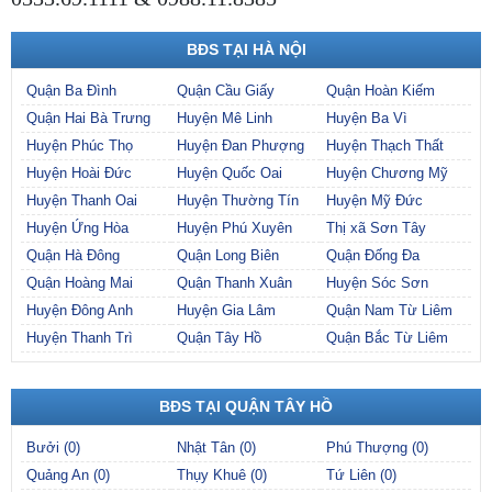
BĐS TẠI HÀ NỘI
Quận Ba Đình
Quận Cầu Giấy
Quận Hoàn Kiếm
Quận Hai Bà Trưng
Huyện Mê Linh
Huyện Ba Vì
Huyện Phúc Thọ
Huyện Đan Phượng
Huyện Thạch Thất
Huyện Hoài Đức
Huyện Quốc Oai
Huyện Chương Mỹ
Huyện Thanh Oai
Huyện Thường Tín
Huyện Mỹ Đức
Huyện Ứng Hòa
Huyện Phú Xuyên
Thị xã Sơn Tây
Quận Hà Đông
Quận Long Biên
Quận Đống Đa
Quận Hoàng Mai
Quận Thanh Xuân
Huyện Sóc Sơn
Huyện Đông Anh
Huyện Gia Lâm
Quận Nam Từ Liêm
Huyện Thanh Trì
Quận Tây Hồ
Quận Bắc Từ Liêm
BĐS TẠI QUẬN TÂY HỒ
Bưởi (0)
Nhật Tân (0)
Phú Thượng (0)
Quảng An (0)
Thụy Khuê (0)
Tứ Liên (0)