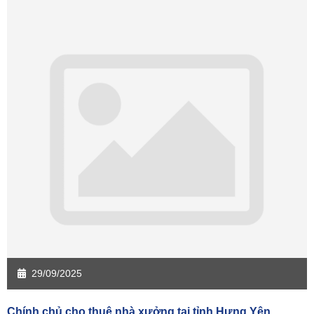
Sàn giao dịch Cần Thơ
Sàn giao dịch An Giang
Sàn giao dịch Bạc Liêu
Sàn giao dịch Bến Tre
Sàn giao dịch Bình Phước
Sàn giao dịch Cà Mau
Sàn giao dịch Đồng Tháp
Sàn giao dịch Hậu Giang
Sàn giao dịch Kiên Giang
Sàn giao dịch Long An
Sàn giao dịch Sóc Trăng
Sàn giao dịch Tây Ninh
Sàn giao dịch Tiền Giang
Sàn giao dịch Trà Vinh
Sàn giao dịch Vĩnh Long
Sàn giao dịch Hải Dương
Sàn giao dịch Hưng Yên
Sàn giao dịch Quảng Ninh
29/09/2025
Chính chủ cho thuê nhà xưởng tại tỉnh Hưng Yên