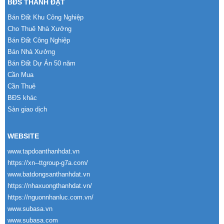
BĐS THÀNH ĐẠT
Bán Đất Khu Công Nghiệp
Cho Thuê Nhà Xưởng
Bán Đất Công Nghiệp
Bán Nhà Xưởng
Bán Đất Dự Án 50 năm
Cần Mua
Cần Thuê
BĐS khác
Sàn giao dịch
WEBSITE
www.tapdoanthanhdat.vn
https://xn--ttgroup-g7a.com/
www.batdongsanthanhdat.vn
https://nhaxuongthanhdat.vn/
https://nguonnhanluc.com.vn/
www.subasa.vn
www.subasa.com