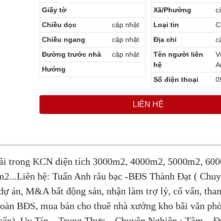
Giấy tờ
Xã/Phường
c
Chiều dọc
cập nhật
Loại tin
C
Chiều ngang
cập nhật
Địa chỉ
c
Đường trước nhà
cập nhật
Tên người liên
V
hệ
A
Hướng
Số điện thoại
0
LIÊN HỆ
bãi trong KCN diện tích 3000m2, 4000m2, 5000m2, 60
...Liên hệ: Tuấn Anh râu bạc -BĐS Thành Đạt ( Chuyê
 dự án, M&A bất động sản, nhận làm trợ lý, cố vấn, th
 đoàn BĐS, mua bán cho thuê nhà xưởng kho bãi văn ph
o cấp). Uy Tín – Trung Thực – Chuyên Nghiệp : Tâm – 