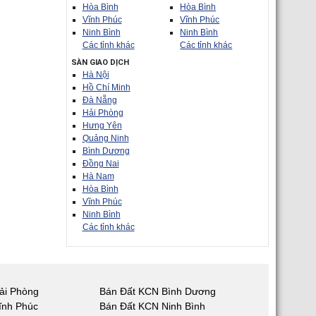
Hòa Bình
Hòa Bình
Vĩnh Phúc
Vĩnh Phúc
Ninh Bình
Ninh Bình
Các tỉnh khác
Các tỉnh khác
SÀN GIAO DỊCH
Hà Nội
Hồ Chí Minh
Đà Nẵng
Hải Phòng
Hưng Yên
Quảng Ninh
Bình Dương
Đồng Nai
Hà Nam
Hòa Bình
Vĩnh Phúc
Ninh Bình
Các tỉnh khác
ải Phòng
Bán Đất KCN Bình Dương
ĩnh Phúc
Bán Đất KCN Ninh Bình