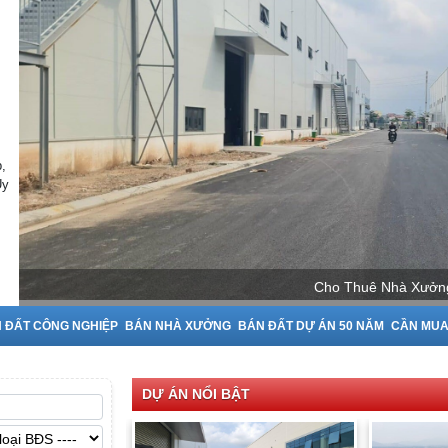
,
Uy
 ĐẤT CÔNG NGHIỆP
BÁN NHÀ XƯỞNG
BÁN ĐẤT DỰ ÁN 50 NĂM
CẦN MU
DỰ ÁN NỔI BẬT