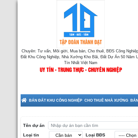
Chuyên: Tư vấn, Môi giới, Mua bán, Cho thuê, BĐS Công Nghiệp
Đất Khu Công Nghiệp, Nhà Xưởng Kho Bãi, Đất Dự Án 50 Năm 
Tín Nhất Việt Nam
UY TÍN - TRUNG THỰC - CHUYÊN NGHIỆP
Cho Thuê Nhà Xưởng tại Bắc Ninh
BÁN ĐẤT KHU CÔNG NGHIỆP
CHO THUÊ NHÀ XƯỞNG
BÁN
Tên dự án
Loại tin
Loại BĐS