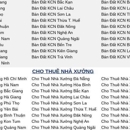
iang
Bán Đất KCN Bắc Kạn
Bán Đất KCN B
ang
Bán Đất KCN Lai Châu
Bán Đất KCN L
họ
Bán Đất KCN Sơn La
Bán Đất KCN T
i
Bán Đất KCN Thừa T. Huế
Bán Đất KCN K
Thuận
Bán Đất KCN Đăk Nông
Bán Đất KCN Đ
um
Bán Đất KCN Nghệ An
Bán Đất KCN N
g Nam
Bán Đất KCN Quảng Ngãi
Bán Đất KCN Bà
êu
Bán Đất KCN Bến Tre
Bán Đất KCN B
iang
Bán Đất KCN Kiên Giang
Bán Đất KCN L
iang
Bán Đất KCN Trà Vinh
Bán Đất KCN V
 Ninh
CHO THUÊ NHÀ XƯỞNG
g Hồ Chí Minh
Cho Thuê Nhà Xưởng Đà Nẵng
Cho Thuê Nhà 
ng Hà Nam
Cho Thuê Nhà Xưởng Hòa Bình
Cho Thuê Nhà 
g Bắc Giang
Cho Thuê Nhà Xưởng Bắc Kạn
Cho Thuê Nhà 
g Hà Giang
Cho Thuê Nhà Xưởng Lai Châu
Cho Thuê Nhà
g Phú Thọ
Cho Thuê Nhà Xưởng Sơn La
Cho Thuê Nhà 
g Yên Bái
Cho Thuê Nhà Xưởng Thừa T. Huế
Cho Thuê Nhà
g Bình Thuận
Cho Thuê Nhà Xưởng Đăk Nông
Cho Thuê Nhà
ng Kon Tum
Cho Thuê Nhà Xưởng Nghệ An
Cho Thuê Nhà 
ng Quảng Nam
Cho Thuê Nhà Xưởng Quảng Ngãi
Cho Thuê Nhà 