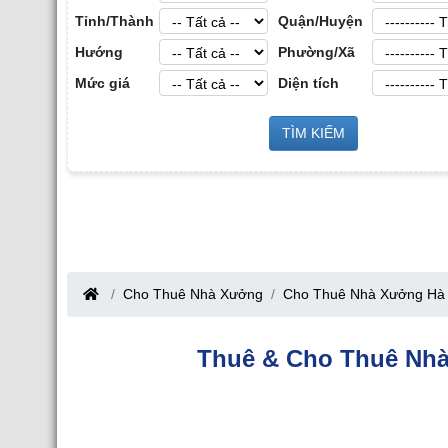
Tỉnh/Thành
Quận/Huyện
Hướng
Phường/Xã
Mức giá
Diện tích
Sàn Môi Giới Bất Động Sản Công
TÌM KIẾM
Cho Thuê Nhà Xưởng tại Hưng Yên
Nghiệp tại Tỉnh Bắc Giang
Bắc Giang
Cho Thuê Nhà Xưởng
Cho Thuê Nhà Xưởng Hà 
Thuê & Cho Thuê Nhà