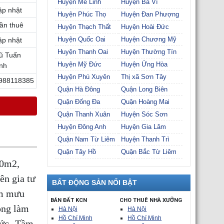
Huyện Mê Linh
Huyện Ba Vì
ập nhật
Huyện Phúc Thọ
Huyện Đan Phượng
ần thuê
Huyện Thạch Thất
Huyện Hoài Đức
Huyện Quốc Oai
Huyện Chương Mỹ
ập nhật
Huyện Thanh Oai
Huyện Thường Tín
ũ Tuấn
Huyện Mỹ Đức
Huyện Ứng Hòa
nh
Huyện Phú Xuyên
Thị xã Sơn Tây
988118385
Quận Hà Đông
Quận Long Biên
Quận Đống Đa
Quận Hoàng Mai
Quận Thanh Xuân
Huyện Sóc Sơn
Huyện Đông Anh
Huyện Gia Lâm
Quận Nam Từ Liêm
Huyện Thanh Trì
Quận Tây Hồ
Quận Bắc Từ Liêm
00m2,
n gia tư
BẤT ĐỘNG SẢN NỔI BẬT
am mưu
BÁN ĐẤT KCN
CHO THUÊ NHÀ XƯỞNG
òng làm
Hà Nội
Hà Nội
Hồ Chí Minh
Hồ Chí Minh
Đức -Tầm.