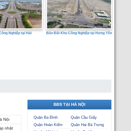
Bán Đất Khu Công Nghiệp tại Hưng Yên
i
SÀN GIAO DỊCH BẤT ĐỘN
THÀNH ĐẠT
BĐS TẠI HÀ NỘI
Quận Ba Đình
Quận Cầu Giấy
à Nội
Quận Hoàn Kiếm
Quận Hai Bà Trưng
ập nhật