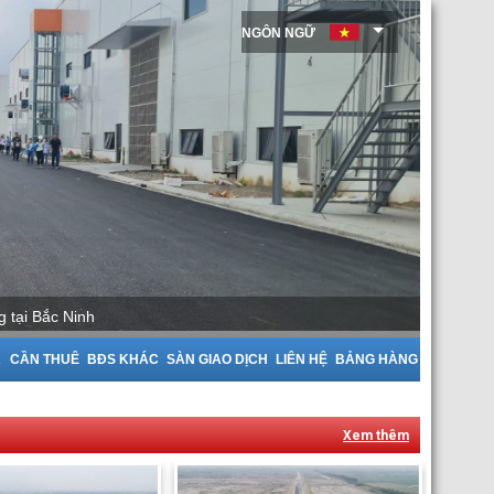
NGÔN NGỮ
Cho Thuê Nhà Xưởng tại Bắc Giang
A
CẦN THUÊ
BĐS KHÁC
SÀN GIAO DỊCH
LIÊN HỆ
BẢNG HÀNG
Xem thêm