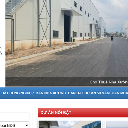
,
Uy
Ninh
 ĐẤT CÔNG NGHIỆP
BÁN NHÀ XƯỞNG
BÁN ĐẤT DỰ ÁN 50 NĂM
CẦN MU
DỰ ÁN NỔI BẬT