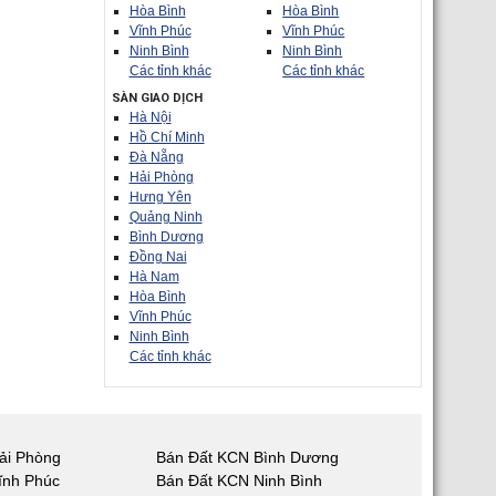
Hòa Bình
Hòa Bình
Vĩnh Phúc
Vĩnh Phúc
Ninh Bình
Ninh Bình
Các tỉnh khác
Các tỉnh khác
SÀN GIAO DỊCH
Hà Nội
Hồ Chí Minh
Đà Nẵng
Hải Phòng
Hưng Yên
Quảng Ninh
Bình Dương
Đồng Nai
Hà Nam
Hòa Bình
Vĩnh Phúc
Ninh Bình
Các tỉnh khác
ải Phòng
Bán Đất KCN Bình Dương
ĩnh Phúc
Bán Đất KCN Ninh Bình