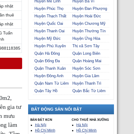
Huyện Mê Linh
Huyện Ba Vì
ập nhật
Huyện Phúc Thọ
Huyện Đan Phượng
ần thuê
Huyện Thạch Thất
Huyện Hoài Đức
Huyện Quốc Oai
Huyện Chương Mỹ
ập nhật
Huyện Thanh Oai
Huyện Thường Tín
ũ Tuấn
Huyện Mỹ Đức
Huyện Ứng Hòa
nh
Huyện Phú Xuyên
Thị xã Sơn Tây
988118385
Quận Hà Đông
Quận Long Biên
Quận Đống Đa
Quận Hoàng Mai
Quận Thanh Xuân
Huyện Sóc Sơn
Huyện Đông Anh
Huyện Gia Lâm
Quận Nam Từ Liêm
Huyện Thanh Trì
Quận Tây Hồ
Quận Bắc Từ Liêm
00m2,
n gia tư
BẤT ĐỘNG SẢN NỔI BẬT
am mưu
BÁN ĐẤT KCN
CHO THUÊ NHÀ XƯỞNG
òng làm
Hà Nội
Hà Nội
Hồ Chí Minh
Hồ Chí Minh
Đức -Tầm.