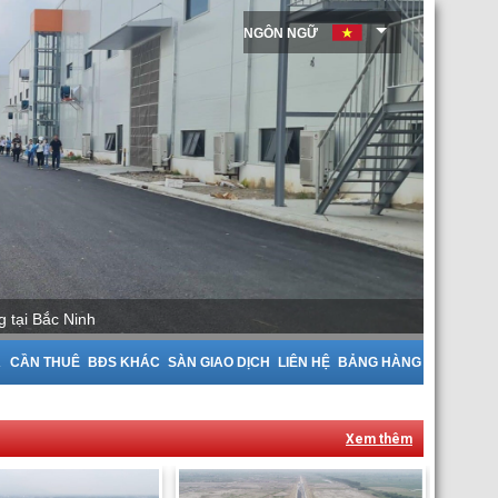
NGÔN NGỮ
Cho Thuê Nhà Xưởng tại Bắc Giang
A
CẦN THUÊ
BĐS KHÁC
SÀN GIAO DỊCH
LIÊN HỆ
BẢNG HÀNG
Xem thêm