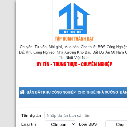
Chuyên: Tư vấn, Môi giới, Mua bán, Cho thuê, BĐS Công Nghiệp
Đất Khu Công Nghiệp, Nhà Xưởng Kho Bãi, Đất Dự Án 50 Năm 
Tín Nhất Việt Nam
UY TÍN - TRUNG THỰC - CHUYÊN NGHIỆP
Cho Thuê Nhà Xưởng tại Bắc 
BÁN ĐẤT KHU CÔNG NGHIỆP
CHO THUÊ NHÀ XƯỞNG
BÁN
Tên dự án
Loại tin
Loại BĐS