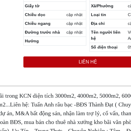
Giấy tờ
Xã/Phường
c
Chiều dọc
cập nhật
Loại tin
C
Chiều ngang
cập nhật
Địa chỉ
c
Đường trước nhà
cập nhật
Tên người liên
V
hệ
A
Hướng
Số điện thoại
0
LIÊN HỆ
bãi trong KCN diện tích 3000m2, 4000m2, 5000m2, 60
...Liên hệ: Tuấn Anh râu bạc -BĐS Thành Đạt ( Chuyê
 dự án, M&A bất động sản, nhận làm trợ lý, cố vấn, th
 đoàn BĐS, mua bán cho thuê nhà xưởng kho bãi văn ph
o cấp). Uy Tín – Trung Thực – Chuyên Nghiệp : Tâm – 