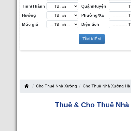
Tỉnh/Thành
Quận/Huyện
Hướng
Phường/Xã
Mức giá
Diện tích
Ch
 Giới Bất Động Sản Công
TÌM KIẾM
Cho Thuê Nhà Xưởng tại Hưng Yên
tại Tỉnh Bắc Giang
ang
Cho Thuê Nhà Xưởng
Cho Thuê Nhà Xưởng Hà 
Thuê & Cho Thuê Nhà