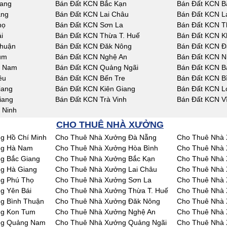
iang
Bán Đất KCN Bắc Kạn
Bán Đất KCN B
ang
Bán Đất KCN Lai Châu
Bán Đất KCN L
họ
Bán Đất KCN Sơn La
Bán Đất KCN T
i
Bán Đất KCN Thừa T. Huế
Bán Đất KCN K
Thuận
Bán Đất KCN Đăk Nông
Bán Đất KCN Đ
um
Bán Đất KCN Nghệ An
Bán Đất KCN N
g Nam
Bán Đất KCN Quảng Ngãi
Bán Đất KCN Bà
êu
Bán Đất KCN Bến Tre
Bán Đất KCN B
iang
Bán Đất KCN Kiên Giang
Bán Đất KCN L
iang
Bán Đất KCN Trà Vinh
Bán Đất KCN V
 Ninh
CHO THUÊ NHÀ XƯỞNG
g Hồ Chí Minh
Cho Thuê Nhà Xưởng Đà Nẵng
Cho Thuê Nhà 
ng Hà Nam
Cho Thuê Nhà Xưởng Hòa Bình
Cho Thuê Nhà 
g Bắc Giang
Cho Thuê Nhà Xưởng Bắc Kạn
Cho Thuê Nhà 
g Hà Giang
Cho Thuê Nhà Xưởng Lai Châu
Cho Thuê Nhà
g Phú Thọ
Cho Thuê Nhà Xưởng Sơn La
Cho Thuê Nhà 
g Yên Bái
Cho Thuê Nhà Xưởng Thừa T. Huế
Cho Thuê Nhà
g Bình Thuận
Cho Thuê Nhà Xưởng Đăk Nông
Cho Thuê Nhà
ng Kon Tum
Cho Thuê Nhà Xưởng Nghệ An
Cho Thuê Nhà 
ng Quảng Nam
Cho Thuê Nhà Xưởng Quảng Ngãi
Cho Thuê Nhà 