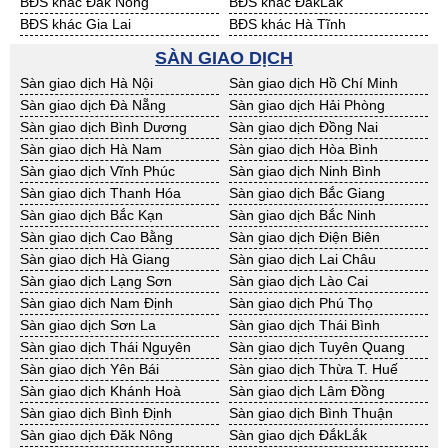
BĐS khác Đăk Nông
BĐS khác ĐắkLắk
BĐS khác Gia Lai
BĐS khác Hà Tĩnh
BĐS khác Kon Tum
BĐS khác Nghệ An
SÀN GIAO DỊCH
BĐS khác Ninh Thuận
BĐS khác Phú Yên
Sàn giao dịch Hà Nội
Sàn giao dịch Hồ Chí Minh
BĐS khác Quảng Bình
BĐS khác Quảng Nam
Sàn giao dịch Đà Nẵng
Sàn giao dịch Hải Phòng
BĐS khác Quảng Ngãi
BĐS khác Bà Rịa - VT
Sàn giao dịch Bình Dương
Sàn giao dịch Đồng Nai
BĐS khác Cần Thơ
BĐS khác An Giang
Sàn giao dịch Hà Nam
Sàn giao dịch Hòa Bình
BĐS khác Bạc Liêu
BĐS khác Bến Tre
Sàn giao dịch Vĩnh Phúc
Sàn giao dịch Ninh Bình
BĐS khác Bình Phước
BĐS khác Cà Mau
Sàn giao dịch Thanh Hóa
Sàn giao dịch Bắc Giang
BĐS khác Đồng Tháp
BĐS khác Hậu Giang
Sàn giao dịch Bắc Kạn
Sàn giao dịch Bắc Ninh
BĐS khác Kiên Giang
BĐS khác Long An
Sàn giao dịch Cao Bằng
Sàn giao dịch Điện Biên
BĐS khác Sóc Trăng
BĐS khác Tây Ninh
Sàn giao dịch Hà Giang
Sàn giao dịch Lai Châu
BĐS khác Tiền Giang
BĐS khác Trà Vinh
Sàn giao dịch Lạng Sơn
Sàn giao dịch Lào Cai
BĐS khác Vĩnh Long
BĐS khác Hải Dương
Sàn giao dịch Nam Định
Sàn giao dịch Phú Thọ
BĐS khác Hưng Yên
BĐS khác Quảng Ninh
Sàn giao dịch Sơn La
Sàn giao dịch Thái Bình
Sàn giao dịch Thái Nguyên
Sàn giao dịch Tuyên Quang
Sàn giao dịch Yên Bái
Sàn giao dịch Thừa T. Huế
Sàn giao dịch Khánh Hoà
Sàn giao dịch Lâm Đồng
Sàn giao dịch Bình Định
Sàn giao dịch Bình Thuận
Sàn giao dịch Đăk Nông
Sàn giao dịch ĐắkLắk