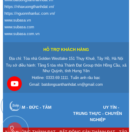
https://nhaxuongthanhdat.vn/
https://nguonnhanluc.com.vn/
www.subasa.vn
www.subasa.com
www.subasa.com.vn
HỖ TRỢ KHÁCH HÀNG
Địa chỉ: Tòa nhà Golden Westlake 151 Thụy Khuê, Tây Hồ, Hà Nội
Trụ sở điều hành: Tầng 5 tòa nhà Thành Đạt Group thôn Hồng Cầu, xã
Như Quỳnh, tỉnh Hưng Yên
Hotline:
0333.69.1111
. Tuấn anh râu bạc
Gmail:
batdongsanthanhdat.vn@gmail.com
T
ÂM -
Đ
ỨC - TẦM
UY T
ÍN -
TRUNG TH
ỰC - CHUY
ÊN
NGHI
ỆP
NHÀ XƯỞNG THÀNH ĐẠT - BẤT ĐỘNG SẢN THÀNH ĐẠT - TẬP