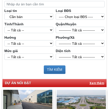
Loại tin
Loại BĐS
Tỉnh/Thành
Quận/Huyện
Hướng
Phường/Xã
Mức giá
Diện tích
TÌM KIẾM
DỰ ÁN NỔI BẬT
Xem thêm