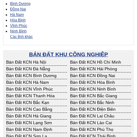
Bình Dương
Đồng Nai
Hà Nam
Hòa Bình
Vĩnh Phúc
Ninh Bình
Các tỉnh khác
BÁN ĐẤT KHU CÔNG NGHIỆP
Bán Đất KCN Hà Nội
Bán Đất KCN Hồ Chí Minh
Bán Đất KCN Đà Nẵng
Bán Đất KCN Hải Phòng
Bán Đất KCN Bình Dương
Bán Đất KCN Đồng Nai
Bán Đất KCN Hà Nam
Bán Đất KCN Hòa Bình
Bán Đất KCN Vĩnh Phúc
Bán Đất KCN Ninh Bình
Bán Đất KCN Thanh Hóa
Bán Đất KCN Bắc Giang
Bán Đất KCN Bắc Kạn
Bán Đất KCN Bắc Ninh
Bán Đất KCN Cao Bằng
Bán Đất KCN Điện Biên
Bán Đất KCN Hà Giang
Bán Đất KCN Lai Châu
Bán Đất KCN Lạng Sơn
Bán Đất KCN Lào Cai
Bán Đất KCN Nam Định
Bán Đất KCN Phú Thọ
Bán Đất KCN Sơn La
Bán Đất KCN Thái Bình