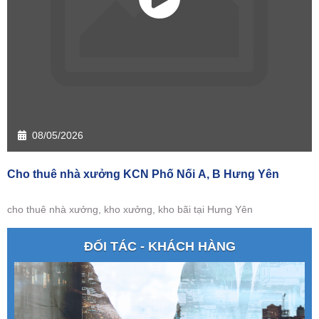
08/05/2026
Cho thuê nhà xưởng KCN Phố Nối A, B Hưng Yên
cho thuê nhà xưởng, kho xưởng, kho bãi tại Hưng Yên
ĐỐI TÁC - KHÁCH HÀNG