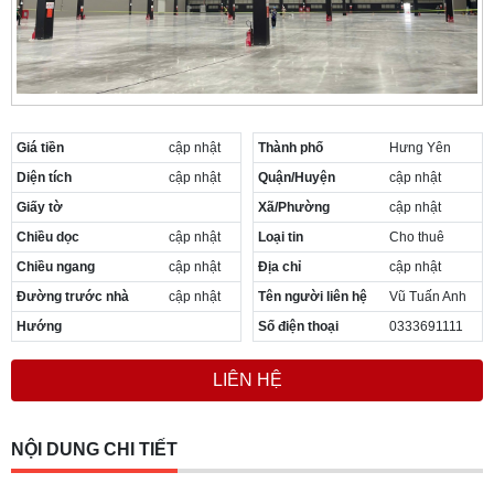
Giá tiền
cập nhật
Thành phố
Hưng Yên
Diện tích
cập nhật
Quận/Huyện
cập nhật
Giấy tờ
Xã/Phường
cập nhật
Chiều dọc
cập nhật
Loại tin
Cho thuê
Chiều ngang
cập nhật
Địa chỉ
cập nhật
Đường trước nhà
cập nhật
Tên người liên hệ
Vũ Tuấn Anh
Hướng
Số điện thoại
0333691111
LIÊN HỆ
NỘI DUNG CHI TIẾT