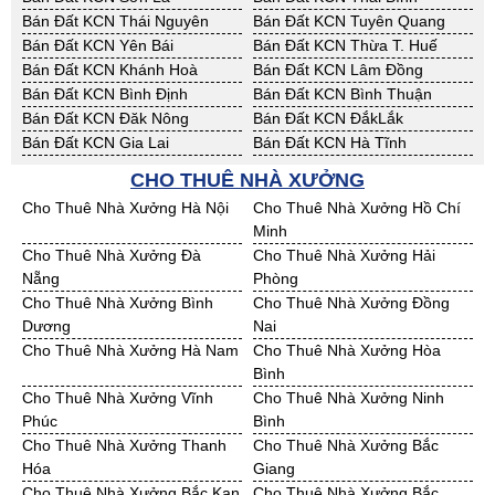
Bán Đất KCN Thái Nguyên
Bán Đất KCN Tuyên Quang
Bán Đất KCN Yên Bái
Bán Đất KCN Thừa T. Huế
Bán Đất KCN Khánh Hoà
Bán Đất KCN Lâm Đồng
Bán Đất KCN Bình Định
Bán Đất KCN Bình Thuận
Bán Đất KCN Đăk Nông
Bán Đất KCN ĐắkLắk
Bán Đất KCN Gia Lai
Bán Đất KCN Hà Tĩnh
Bán Đất KCN Kon Tum
Bán Đất KCN Nghệ An
CHO THUÊ NHÀ XƯỞNG
Bán Đất KCN Ninh Thuận
Bán Đất KCN Phú Yên
Cho Thuê Nhà Xưởng Hà Nội
Cho Thuê Nhà Xưởng Hồ Chí
Bán Đất KCN Quảng Bình
Bán Đất KCN Quảng Nam
Minh
Bán Đất KCN Quảng Ngãi
Bán Đất KCN Bà Rịa - VT
Cho Thuê Nhà Xưởng Đà
Cho Thuê Nhà Xưởng Hải
Bán Đất KCN Cần Thơ
Bán Đất KCN An Giang
Nẵng
Phòng
Bán Đất KCN Bạc Liêu
Bán Đất KCN Bến Tre
Cho Thuê Nhà Xưởng Bình
Cho Thuê Nhà Xưởng Đồng
Bán Đất KCN Bình Phước
Bán Đất KCN Cà Mau
Dương
Nai
Bán Đất KCN Đồng Tháp
Bán Đất KCN Hậu Giang
Cho Thuê Nhà Xưởng Hà Nam
Cho Thuê Nhà Xưởng Hòa
Bán Đất KCN Kiên Giang
Bán Đất KCN Long An
Bình
Bán Đất KCN Sóc Trăng
Bán Đất KCN Tây Ninh
Cho Thuê Nhà Xưởng Vĩnh
Cho Thuê Nhà Xưởng Ninh
Bán Đất KCN Tiền Giang
Bán Đất KCN Trà Vinh
Phúc
Bình
Bán Đất KCN Vĩnh Long
Bán Đất KCN Hải Dương
Cho Thuê Nhà Xưởng Thanh
Cho Thuê Nhà Xưởng Bắc
Bán Đất KCN Hưng Yên
Bán Đất KCN Quảng Ninh
Hóa
Giang
Cho Thuê Nhà Xưởng Bắc Kạn
Cho Thuê Nhà Xưởng Bắc