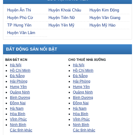
Huyện Ân Thi
Huyện Khoái Châu
Huyện Kim Động
Huyện Phù Cừ
Huyện Tiên Nữ
Huyện Văn Giang
TP Hưng Yên
Huyện Yên Mỹ
Huyện Mỹ Hào
Huyện Văn Lâm
BẤT ĐỘNG SẢN NỔI BẬT
BÁN ĐẤT KCN
CHO THUÊ NHÀ XƯỞNG
Hà Nội
Hà Nội
Hồ Chí Minh
Hồ Chí Minh
Đà Nẵng
Đà Nẵng
Hải Phòng
Hải Phòng
Hưng Yên
Hưng Yên
Quảng Ninh
Quảng Ninh
Bình Dương
Bình Dương
Đồng Nai
Đồng Nai
Hà Nam
Hà Nam
Hòa Bình
Hòa Bình
Vĩnh Phúc
Vĩnh Phúc
Ninh Bình
Ninh Bình
Các tỉnh khác
Các tỉnh khác