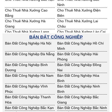
Ninh
Cho Thuê Nhà Xưởng Cao
Cho Thuê Nhà Xưởng Điện
Bằng
Biên
Cho Thuê Nhà Xưởng Hà
Cho Thuê Nhà Xưởng Lai
Giang
Châu
Cho Thuê Nhà Xưởng Lạng
Cho Thuê Nhà Xưởng Lào Cai
BÁN ĐẤT CÔNG NGHIỆP
Sơn
Cho Thuê Nhà Xưởng Nam
Cho Thuê Nhà Xưởng Phú Thọ
Bán Đất Công Nghiệp Hà Nội
Bán Đất Công Nghiệp Hồ Chí
Định
Minh
Cho Thuê Nhà Xưởng Sơn La
Cho Thuê Nhà Xưởng Thái
Bán Đất Công Nghiệp Đà Nẵng
Bán Đất Công Nghiệp Hải
Bình
Phòng
Cho Thuê Nhà Xưởng Thái
Cho Thuê Nhà Xưởng Tuyên
Bán Đất Công Nghiệp Bình
Bán Đất Công Nghiệp Đồng
Nguyên
Quang
Dương
Nai
Cho Thuê Nhà Xưởng Yên Bái
Cho Thuê Nhà Xưởng Thừa T.
Bán Đất Công Nghiệp Hà Nam
Bán Đất Công Nghiệp Hòa
Huế
Bình
Cho Thuê Nhà Xưởng Khánh
Cho Thuê Nhà Xưởng Lâm
Bán Đất Công Nghiệp Vĩnh
Bán Đất Công Nghiệp Ninh
Hoà
Đồng
Phúc
Bình
Cho Thuê Nhà Xưởng Bình
Cho Thuê Nhà Xưởng Bình
Bán Đất Công Nghiệp Thanh
Bán Đất Công Nghiệp Bắc
Định
Thuận
Hóa
Giang
Cho Thuê Nhà Xưởng Đăk
Cho Thuê Nhà Xưởng ĐắkLắk
Bán Đất Công Nghiệp Bắc Kạn
Bán Đất Công Nghiệp Bắc Ninh