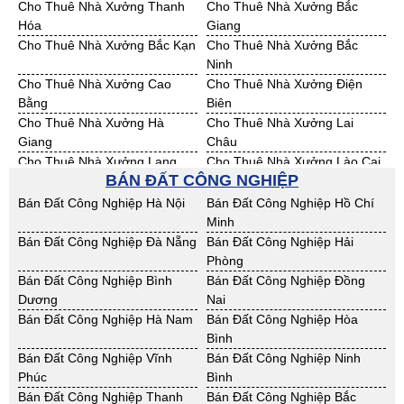
Cho Thuê Nhà Xưởng Thanh
Cho Thuê Nhà Xưởng Bắc
Bán Đất KCN Hưng Yên
Bán Đất KCN Quảng Ninh
Hóa
Giang
Cho Thuê Nhà Xưởng Bắc Kạn
Cho Thuê Nhà Xưởng Bắc
Ninh
Cho Thuê Nhà Xưởng Cao
Cho Thuê Nhà Xưởng Điện
Bằng
Biên
Cho Thuê Nhà Xưởng Hà
Cho Thuê Nhà Xưởng Lai
Giang
Châu
Cho Thuê Nhà Xưởng Lạng
Cho Thuê Nhà Xưởng Lào Cai
BÁN ĐẤT CÔNG NGHIỆP
Sơn
Cho Thuê Nhà Xưởng Nam
Cho Thuê Nhà Xưởng Phú Thọ
Bán Đất Công Nghiệp Hà Nội
Bán Đất Công Nghiệp Hồ Chí
Định
Minh
Cho Thuê Nhà Xưởng Sơn La
Cho Thuê Nhà Xưởng Thái
Bán Đất Công Nghiệp Đà Nẵng
Bán Đất Công Nghiệp Hải
Bình
Phòng
Cho Thuê Nhà Xưởng Thái
Cho Thuê Nhà Xưởng Tuyên
Bán Đất Công Nghiệp Bình
Bán Đất Công Nghiệp Đồng
Nguyên
Quang
Dương
Nai
Cho Thuê Nhà Xưởng Yên Bái
Cho Thuê Nhà Xưởng Thừa T.
Bán Đất Công Nghiệp Hà Nam
Bán Đất Công Nghiệp Hòa
Huế
Bình
Cho Thuê Nhà Xưởng Khánh
Cho Thuê Nhà Xưởng Lâm
Bán Đất Công Nghiệp Vĩnh
Bán Đất Công Nghiệp Ninh
Hoà
Đồng
Phúc
Bình
Cho Thuê Nhà Xưởng Bình
Cho Thuê Nhà Xưởng Bình
Bán Đất Công Nghiệp Thanh
Bán Đất Công Nghiệp Bắc