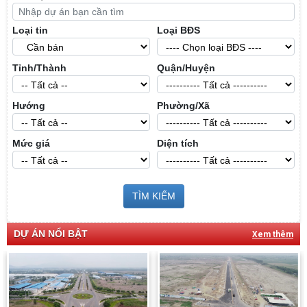
Loại tin
Loại BĐS
Tỉnh/Thành
Quận/Huyện
Hướng
Phường/Xã
Mức giá
Diện tích
TÌM KIẾM
DỰ ÁN NỔI BẬT
Xem thêm