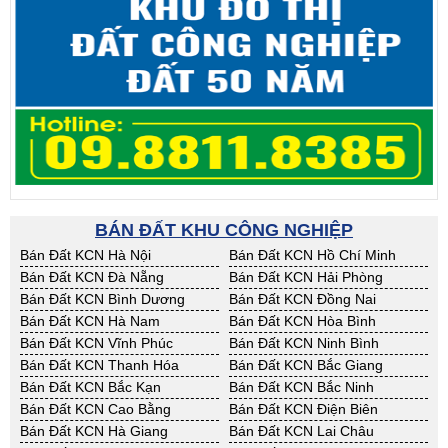
BÁN ĐẤT KHU CÔNG NGHIỆP
Bán Đất KCN Hà Nội
Bán Đất KCN Hồ Chí Minh
Bán Đất KCN Đà Nẵng
Bán Đất KCN Hải Phòng
Bán Đất KCN Bình Dương
Bán Đất KCN Đồng Nai
Bán Đất KCN Hà Nam
Bán Đất KCN Hòa Bình
Bán Đất KCN Vĩnh Phúc
Bán Đất KCN Ninh Bình
Bán Đất KCN Thanh Hóa
Bán Đất KCN Bắc Giang
Bán Đất KCN Bắc Kạn
Bán Đất KCN Bắc Ninh
Bán Đất KCN Cao Bằng
Bán Đất KCN Điện Biên
Bán Đất KCN Hà Giang
Bán Đất KCN Lai Châu