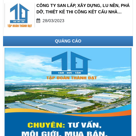
CÔNG TY SAN LẤP, XÂY DỰNG, LU NỀN, PHÁ
DỠ, THIẾT KẾ THI CÔNG KẾT CẤU NHÀ
XƯỞNG TẠI HƯNG YÊN
28/03/2023
QUẢNG CÁO