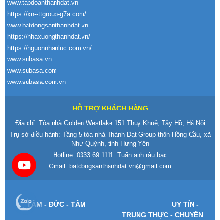
www.tapdoanthanhdat.vn
https://xn--ttgroup-g7a.com/
www.batdongsanthanhdat.vn
https://nhaxuongthanhdat.vn/
https://nguonnhanluc.com.vn/
www.subasa.vn
www.subasa.com
www.subasa.com.vn
HỖ TRỢ KHÁCH HÀNG
Địa chỉ: Tòa nhà Golden Westlake 151 Thụy Khuê, Tây Hồ, Hà Nội
Trụ sở điều hành: Tầng 5 tòa nhà Thành Đạt Group thôn Hồng Cầu, xã
Như Quỳnh, tỉnh Hưng Yên
Hotline:
0333.69.1111
. Tuấn anh râu bạc
Gmail:
batdongsanthanhdat.vn@gmail.com
T
ÂM -
Đ
ỨC - TẦM
UY T
ÍN -
TRUNG TH
ỰC - CHUY
ÊN