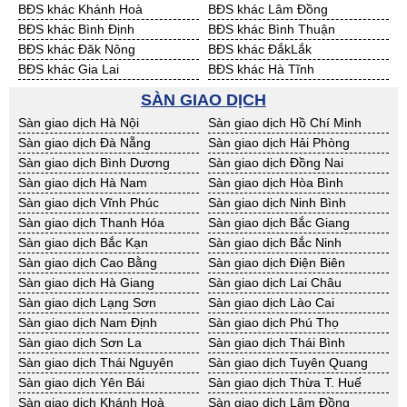
BĐS khác Khánh Hoà
BĐS khác Lâm Đồng
BĐS khác Bình Định
BĐS khác Bình Thuận
BĐS khác Đăk Nông
BĐS khác ĐắkLắk
BĐS khác Gia Lai
BĐS khác Hà Tĩnh
BĐS khác Kon Tum
BĐS khác Nghệ An
SÀN GIAO DỊCH
BĐS khác Ninh Thuận
BĐS khác Phú Yên
Sàn giao dịch Hà Nội
Sàn giao dịch Hồ Chí Minh
BĐS khác Quảng Bình
BĐS khác Quảng Nam
Sàn giao dịch Đà Nẵng
Sàn giao dịch Hải Phòng
BĐS khác Quảng Ngãi
BĐS khác Bà Rịa - VT
Sàn giao dịch Bình Dương
Sàn giao dịch Đồng Nai
BĐS khác Cần Thơ
BĐS khác An Giang
Sàn giao dịch Hà Nam
Sàn giao dịch Hòa Bình
BĐS khác Bạc Liêu
BĐS khác Bến Tre
Sàn giao dịch Vĩnh Phúc
Sàn giao dịch Ninh Bình
BĐS khác Bình Phước
BĐS khác Cà Mau
Sàn giao dịch Thanh Hóa
Sàn giao dịch Bắc Giang
BĐS khác Đồng Tháp
BĐS khác Hậu Giang
Sàn giao dịch Bắc Kạn
Sàn giao dịch Bắc Ninh
BĐS khác Kiên Giang
BĐS khác Long An
Sàn giao dịch Cao Bằng
Sàn giao dịch Điện Biên
BĐS khác Sóc Trăng
BĐS khác Tây Ninh
Sàn giao dịch Hà Giang
Sàn giao dịch Lai Châu
BĐS khác Tiền Giang
BĐS khác Trà Vinh
Sàn giao dịch Lạng Sơn
Sàn giao dịch Lào Cai
BĐS khác Vĩnh Long
BĐS khác Hải Dương
Sàn giao dịch Nam Định
Sàn giao dịch Phú Thọ
BĐS khác Hưng Yên
BĐS khác Quảng Ninh
Sàn giao dịch Sơn La
Sàn giao dịch Thái Bình
Sàn giao dịch Thái Nguyên
Sàn giao dịch Tuyên Quang
Sàn giao dịch Yên Bái
Sàn giao dịch Thừa T. Huế
Sàn giao dịch Khánh Hoà
Sàn giao dịch Lâm Đồng