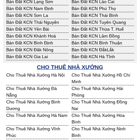
Bán Đất KCN Lạng Sơn
Bán Đất KCN Lào Cai
Bán Đất KCN Nam Định
Bán Đất KCN Phú Thọ
Bán Đất KCN Sơn La
Bán Đất KCN Thái Bình
Bán Đất KCN Thái Nguyên
Bán Đất KCN Tuyên Quang
Bán Đất KCN Yên Bái
Bán Đất KCN Thừa T. Huế
Bán Đất KCN Khánh Hoà
Bán Đất KCN Lâm Đồng
Bán Đất KCN Bình Định
Bán Đất KCN Bình Thuận
Bán Đất KCN Đăk Nông
Bán Đất KCN ĐắkLắk
Bán Đất KCN Gia Lai
Bán Đất KCN Hà Tĩnh
Bán Đất KCN Kon Tum
Bán Đất KCN Nghệ An
CHO THUÊ NHÀ XƯỞNG
Bán Đất KCN Ninh Thuận
Bán Đất KCN Phú Yên
Cho Thuê Nhà Xưởng Hà Nội
Cho Thuê Nhà Xưởng Hồ Chí
Bán Đất KCN Quảng Bình
Bán Đất KCN Quảng Nam
Minh
Bán Đất KCN Quảng Ngãi
Bán Đất KCN Bà Rịa - VT
Cho Thuê Nhà Xưởng Đà
Cho Thuê Nhà Xưởng Hải
Bán Đất KCN Cần Thơ
Bán Đất KCN An Giang
Nẵng
Phòng
Bán Đất KCN Bạc Liêu
Bán Đất KCN Bến Tre
Cho Thuê Nhà Xưởng Bình
Cho Thuê Nhà Xưởng Đồng
Bán Đất KCN Bình Phước
Bán Đất KCN Cà Mau
Dương
Nai
Bán Đất KCN Đồng Tháp
Bán Đất KCN Hậu Giang
Cho Thuê Nhà Xưởng Hà Nam
Cho Thuê Nhà Xưởng Hòa
Bán Đất KCN Kiên Giang
Bán Đất KCN Long An
Bình
Bán Đất KCN Sóc Trăng
Bán Đất KCN Tây Ninh
Cho Thuê Nhà Xưởng Vĩnh
Cho Thuê Nhà Xưởng Ninh
Bán Đất KCN Tiền Giang
Bán Đất KCN Trà Vinh
Phúc
Bình
Bán Đất KCN Vĩnh Long
Bán Đất KCN Hải Dương